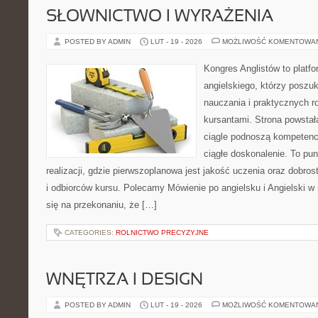
SŁOWNICTWO I WYRAŻENIA
POSTED BY ADMIN
LUT - 19 - 2026
MOŻLIWOŚĆ KOMENTOWA
Kongres Anglistów to platf
angielskiego, którzy poszu
nauczania i praktycznych r
kursantami. Strona powstał
ciągle podnoszą kompetencj
ciągłe doskonalenie. To pu
realizacji, gdzie pierwszoplanowa jest jakość uczenia oraz dobros
i odbiorców kursu. Polecamy Mówienie po angielsku i Angielski w 
się na przekonaniu, że […]
CATEGORIES:
ROLNICTWO PRECYZYJNE
WNĘTRZA I DESIGN
POSTED BY ADMIN
LUT - 19 - 2026
MOŻLIWOŚĆ KOMENTOWA