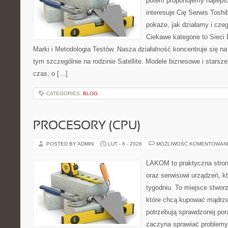
potem proponujemy najlepsz
interesuje Cię Serwis Toshi
pokaże, jak działamy i cz
Ciekawe kategorie to Sieci
Marki i Metodologia Testów. Nasza działalność koncentruje się n
tym szczególnie na rodzinie Satellite. Modele biznesowe i starsze 
czas, o […]
CATEGORIES:
BLOG
PROCESORY (CPU)
POSTED BY ADMIN
LUT - 6 - 2026
MOŻLIWOŚĆ KOMENTOWAN
LAKOM to praktyczna stron
oraz serwisowi urządzeń, k
tygodniu. To miejsce stwor
które chcą kupować mądrzej
potrzebują sprawdzonej por
zaczyna sprawiać problemy.