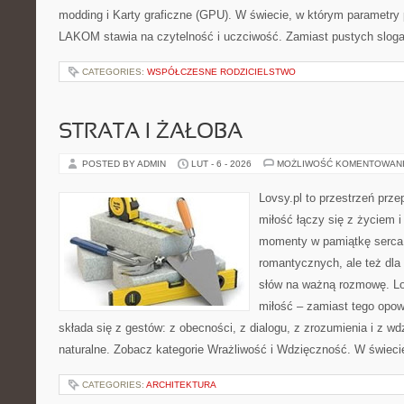
modding i Karty graficzne (GPU). W świecie, w którym parametry 
LAKOM stawia na czytelność i uczciwość. Zamiast pustych sloga
CATEGORIES:
WSPÓŁCZESNE RODZICIELSTWO
STRATA I ŻAŁOBA
POSTED BY ADMIN
LUT - 6 - 2026
MOŻLIWOŚĆ KOMENTOWAN
Lovsy.pl to przestrzeń prz
miłość łączy się z życiem i
momenty w pamiątkę serca. 
romantycznych, ale też dla
słów na ważną rozmowę. Lov
miłość – zamiast tego opow
składa się z gestów: z obecności, z dialogu, z zrozumienia i z w
naturalne. Zobacz kategorie Wrażliwość i Wdzięczność. W świeci
CATEGORIES:
ARCHITEKTURA