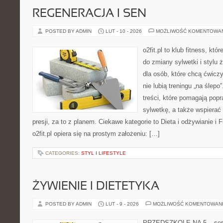
REGENERACJA I SEN
POSTED BY ADMIN
LUT - 10 - 2026
MOŻLIWOŚĆ KOMENTOWA
o2fit.pl to klub fitness, kt
do zmiany sylwetki i stylu 
dla osób, które chcą ćwicz
nie lubią treningu „na ślepo
treści, które pomagają pop
sylwetkę, a także wspiera
presji, za to z planem. Ciekawe kategorie to Dieta i odżywianie i F
o2fit.pl opiera się na prostym założeniu: […]
CATEGORIES:
STYL I LIFESTYLE
ŻYWIENIE I DIETETYKA
POSTED BY ADMIN
LUT - 9 - 2026
MOŻLIWOŚĆ KOMENTOWAN
PRZEDSZKOLE NA 5 – serwi