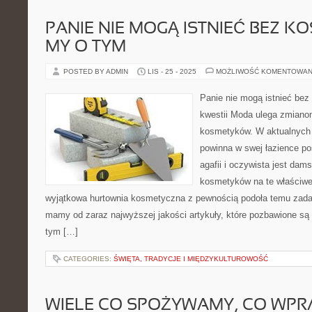
PANIE NIE MOGĄ ISTNIEĆ BEZ K
MY O TYM
POSTED BY ADMIN
LIS - 25 - 2025
MOŻLIWOŚĆ KOMENTOWAN
Panie nie mogą istnieć bez
kwestii Moda ulega zmiano
kosmetyków. W aktualnych 
powinna w swej łazience p
agafii i oczywista jest da
kosmetyków na te właściwe
wyjątkowa hurtownia kosmetyczna z pewnością podoła temu zadan
mamy od zaraz najwyższej jakości artykuły, które pozbawione są 
tym […]
CATEGORIES:
ŚWIĘTA, TRADYCJE I MIĘDZYKULTUROWOŚĆ
WIELE CO SPOŻYWAMY, CO WPR