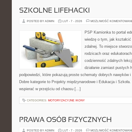
SZKOLNE LIFEHACKI
POSTED BY ADMIN
LUT - 7 - 2026
MOŻLIWOŚĆ KOMENTOWAN
PSP Kamionka to portal edu
wiedzę o tym, jak kształcić
zdalnej. To miejsce stworz
rodzicach oraz edukatorac
codzienność zdalnych lekcji.
działanie zamiast pustych h
podpowiedzi, które pokazują proste schematy dobrych nawyków i
Dobre kategorie to Projekty międzynarodowe i Edukacja i Szkoła. 
wspierać w przejściu od chaosu […]
CATEGORIES:
MOTORYZACYJNE IKONY
PRAWA OSÓB FIZYCZNYCH
POSTED BY ADMIN
LUT - 7 - 2026
MOŻLIWOŚĆ KOMENTOWAN