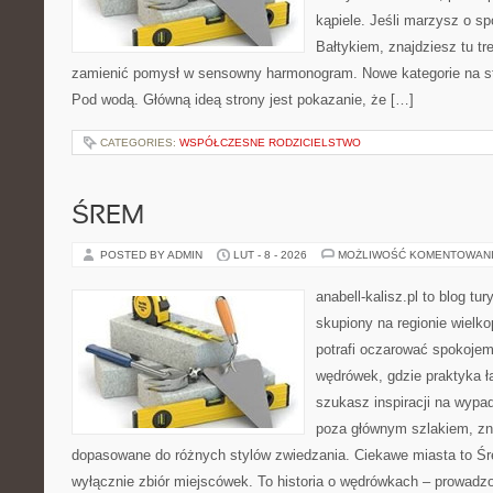
kąpiele. Jeśli marzysz o 
Bałtykiem, znajdziesz tu tr
zamienić pomysł w sensowny harmonogram. Nowe kategorie na stro
Pod wodą. Główną ideą strony jest pokazanie, że […]
CATEGORIES:
WSPÓŁCZESNE RODZICIELSTWO
ŚREM
POSTED BY ADMIN
LUT - 8 - 2026
MOŻLIWOŚĆ KOMENTOWAN
anabell-kalisz.pl to blog t
skupiony na regionie wielko
potrafi oczarować spokojem
wędrówek, gdzie praktyka łą
szukasz inspiracji na wypad
poza głównym szlakiem, zna
dopasowane do różnych stylów zwiedzania. Ciekawe miasta to Śre
wyłącznie zbiór miejscówek. To historia o wędrówkach – prowadzo