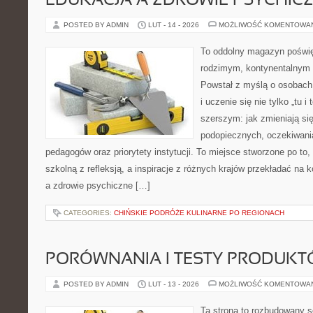
EDUKACJA A ZDROWIE PSYCHIC
POSTED BY ADMIN
LUT - 14 - 2026
MOŻLIWOŚĆ KOMENTOWA
To oddolny magazyn poświę
rodzimym, kontynentalnym
Powstał z myślą o osobach,
i uczenie się nie tylko „tu i
szerszym: jak zmieniają si
podopiecznych, oczekiwani
pedagogów oraz priorytety instytucji. To miejsce stworzone po to
szkolną z refleksją, a inspiracje z różnych krajów przekładać na
a zdrowie psychiczne […]
CATEGORIES:
CHIŃSKIE PODRÓŻE KULINARNE PO REGIONACH
PORÓWNANIA I TESTY PRODUK
POSTED BY ADMIN
LUT - 13 - 2026
MOŻLIWOŚĆ KOMENTOWA
Ta strona to rozbudowany s