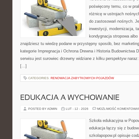
poświęcony temu, co w prak
różnicę w ustrojach nośnyc
do zastosowań nośnych. Jeże
inwestycji, modernizacja, t
kondygnacja stropowa albo
znajdziesz tu wiedzę podane w przystępny sposób, bez marketi
kategorie Impregnacja i Ochrona Drewna i Historia Budownictwa
serwisu jest surowiec drzewny widziane z kilku perspektyw naraz: 
[…]
CATEGORIES:
RENOWACJA ZABYTKOWYCH POJAZDÓW
EDUKACJA A WYCHOWANIE
POSTED BY ADMIN
LUT - 12 - 2026
MOŻLIWOŚĆ KOMENTOWA
Szkoła edukacyjna w Popow
edukacja łączy się z budo
szkolapopow.pl opisuje cod