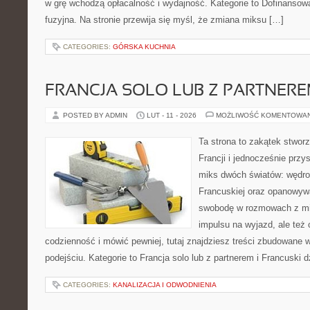
w grę wchodzą opłacalność i wydajność. Kategorie to Dofinansowan
fuzyjna. Na stronie przewija się myśl, że zmiana miksu […]
CATEGORIES:
GÓRSKA KUCHNIA
FRANCJA SOLO LUB Z PARTNER
POSTED BY ADMIN
LUT - 11 - 2026
MOŻLIWOŚĆ KOMENTOWA
Ta strona to zakątek stwor
Francji i jednocześnie przy
miks dwóch światów: wędro
Francuskiej oraz opanowywa
swobodę w rozmowach z mi
impulsu na wyjazd, ale też
codzienność i mówić pewniej, tutaj znajdziesz treści zbudowane
podejściu. Kategorie to Francja solo lub z partnerem i Francuski 
CATEGORIES:
KANALIZACJA I ODWODNIENIA