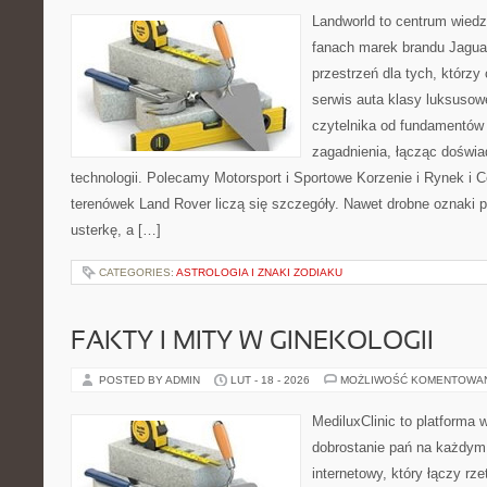
Landworld to centrum wied
fanach marek brandu Jaguar
przestrzeń dla tych, którz
serwis auta klasy luksusow
czytelnika od fundamentó
zagadnienia, łącząc doświa
technologii. Polecamy Motorsport i Sportowe Korzenie i Rynek i 
terenówek Land Rover liczą się szczegóły. Nawet drobne oznaki 
usterkę, a […]
CATEGORIES:
ASTROLOGIA I ZNAKI ZODIAKU
FAKTY I MITY W GINEKOLOGII
POSTED BY ADMIN
LUT - 18 - 2026
MOŻLIWOŚĆ KOMENTOWA
MediluxClinic to platforma 
dobrostanie pań na każdym 
internetowy, który łączy rz