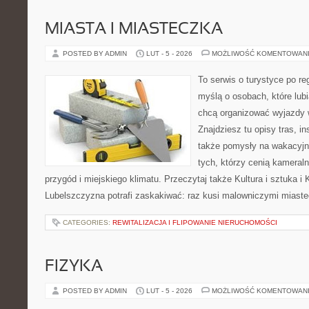
MIASTA I MIASTECZKA
POSTED BY ADMIN
LUT - 5 - 2026
MOŻLIWOŚĆ KOMENTOWAN
To serwis o turystyce po re
myślą o osobach, które lub
chcą organizować wyjazdy 
Znajdziesz tu opisy tras, in
także pomysły na wakacyjny
tych, którzy cenią kameraln
przygód i miejskiego klimatu. Przeczytaj także Kultura i sztuka i K
Lubelszczyzna potrafi zaskakiwać: raz kusi malowniczymi miast
CATEGORIES:
REWITALIZACJA I FLIPOWANIE NIERUCHOMOŚCI
FIZYKA
POSTED BY ADMIN
LUT - 5 - 2026
MOŻLIWOŚĆ KOMENTOWAN