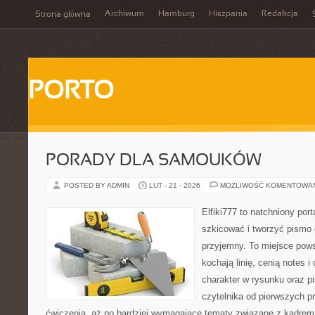
Archiwum
Hamburg
Hiszpania
Redakcja
Strona główna
PORTO
PORADY DLA SAMOUKÓW
POSTED BY ADMIN
LUT - 21 - 2026
MOŻLIWOŚĆ KOMENTOWA
Elfiki777 to natchniony port
szkicować i tworzyć pismo
przyjemny. To miejsce pows
kochają linię, cenią notes 
charakter w rysunku oraz p
czytelnika od pierwszych pr
ćwiczenia, aż po bardziej wymagające tematy związane z kadrem i