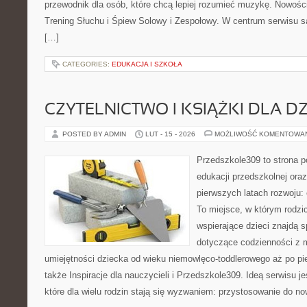
przewodnik dla osób, które chcą lepiej rozumieć muzykę. Nowości 
Trening Słuchu i Śpiew Solowy i Zespołowy. W centrum serwisu s
[…]
CATEGORIES:
EDUKACJA I SZKOŁA
CZYTELNICTWO I KSIĄŻKI DLA DZ
POSTED BY ADMIN
LUT - 15 - 2026
MOŻLIWOŚĆ KOMENTOWA
Przedszkole309 to strona 
edukacji przedszkolnej ora
pierwszych latach rozwoju:
To miejsce, w którym rodzi
wspierające dzieci znajdą s
dotyczące codzienności z 
umiejętności dziecka od wieku niemowlęco-toddlerowego aż po pi
także Inspiracje dla nauczycieli i Przedszkole309. Ideą serwisu 
które dla wielu rodzin stają się wyzwaniem: przystosowanie do no