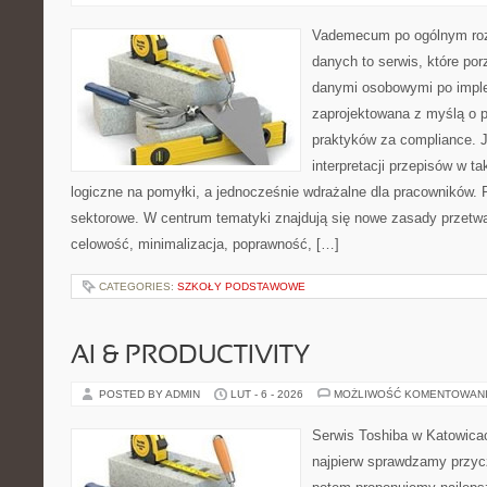
Vademecum po ogólnym roz
danych to serwis, które por
danymi osobowymi po imple
zaprojektowana z myślą o p
praktyków za compliance. J
interpretacji przepisów w ta
logiczne na pomyłki, a jednocześnie wdrażalne dla pracowników. 
sektorowe. W centrum tematyki znajdują się nowe zasady przetwa
celowość, minimalizacja, poprawność, […]
CATEGORIES:
SZKOŁY PODSTAWOWE
AI & PRODUCTIVITY
POSTED BY ADMIN
LUT - 6 - 2026
MOŻLIWOŚĆ KOMENTOWAN
Serwis Toshiba w Katowicac
najpierw sprawdzamy przyc