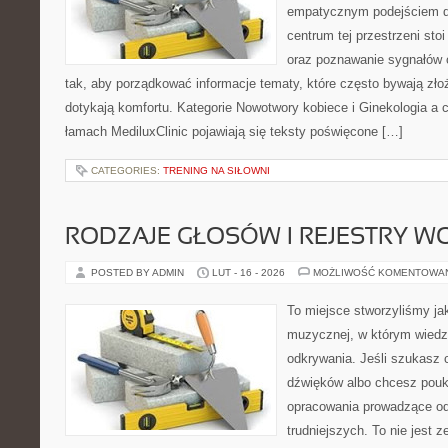
empatycznym podejściem d
centrum tej przestrzeni sto
oraz poznawanie sygnałów 
tak, aby porządkować informacje tematy, które często bywają zło
dotykają komfortu. Kategorie Nowotwory kobiece i Ginekologia a 
łamach MediluxClinic pojawiają się teksty poświęcone […]
CATEGORIES:
TRENING NA SIŁOWNI
RODZAJE GŁOSÓW I REJESTRY 
POSTED BY ADMIN
LUT - 16 - 2026
MOŻLIWOŚĆ KOMENTOWA
To miejsce stworzyliśmy ja
muzycznej, w którym wiedza
odkrywania. Jeśli szukasz c
dźwięków albo chcesz poukł
opracowania prowadzące od
trudniejszych. To nie jest z