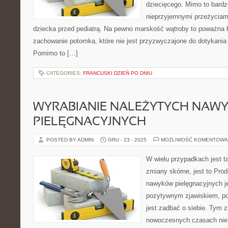
dziecięcego. Mimo to bardz
nieprzyjemnymi przeżycia
dziecka przed pediatrą. Na pewno marskość wątroby to poważna k
zachowanie potomka, które nie jest przyzwyczajone do dotykania 
Pomimo to […]
CATEGORIES:
FRANCUSKI DZIEŃ PO DNIU
WYRABIANIE NALEŻYTYCH NAW
PIELĘGNACYJNYCH
POSTED BY ADMIN
GRU - 23 - 2025
MOŻLIWOŚĆ KOMENTOWA
W wielu przypadkach jest t
zmiany skórne, jest to Pro
nawyków pielęgnacyjnych j
pozytywnym zjawiskiem, p
jest zadbać o siebie. Tym z
nowoczesnych czasach nie 