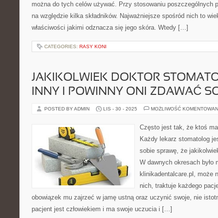
można do tych celów używać. Przy stosowaniu poszczególnych p
na względzie kilka składników. Najważniejsze spośród nich to wi
właściwości jakimi odznacza się jego skóra. Wtedy […]
CATEGORIES:
RASY KONI
JAKIKOLWIEK DOKTOR STOMATO
INNY I POWINNY ONI ZDAWAĆ S
POSTED BY ADMIN
LIS - 30 - 2025
MOŻLIWOŚĆ KOMENTOWAN
Często jest tak, że ktoś m
Każdy lekarz stomatolog je
sobie sprawę, że jakikolwiek
W dawnych okresach było m
klinikadentalcare.pl, może 
nich, traktuje każdego pac
obowiązek mu zajrzeć w jamę ustną oraz uczynić swoje, nie istot
pacjent jest człowiekiem i ma swoje uczucia i […]