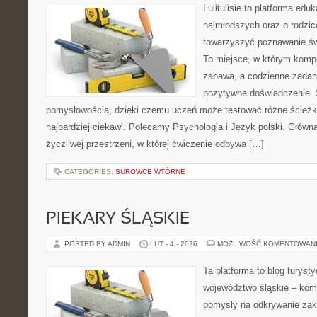
Lulitulisie to platforma ed
najmłodszych oraz o rodzic
towarzyszyć poznawanie św
To miejsce, w którym komp
zabawa, a codzienne zadani
pozytywne doświadczenie. S
pomysłowością, dzięki czemu uczeń może testować różne ścieżki 
najbardziej ciekawi. Polecamy Psychologia i Język polski. Główną
życzliwej przestrzeni, w której ćwiczenie odbywa […]
CATEGORIES:
SUROWCE WTÓRNE
PIEKARY ŚLĄSKIE
POSTED BY ADMIN
LUT - 4 - 2026
MOŻLIWOŚĆ KOMENTOWAN
Ta platforma to blog turys
województwo śląskie – kom
pomysły na odkrywanie zak