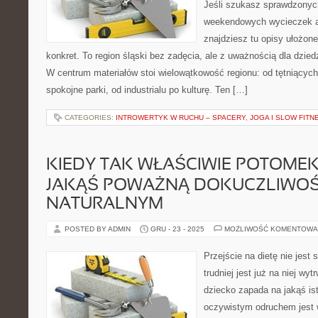
Jeśli szukasz sprawdzony
weekendowych wycieczek al
znajdziesz tu opisy ułożone
konkret. To region śląski bez zadęcia, ale z uważnością dla dzied
W centrum materiałów stoi wielowątkowość regionu: od tętniącyc
spokojne parki, od industrialu po kulturę. Ten […]
CATEGORIES:
INTROWERTYK W RUCHU – SPACERY, JOGA I SLOW FITN
KIEDY TAK WŁAŚCIWIE POTOME
JAKĄŚ POWAŻNĄ DOKUCZLIWO
NATURALNYM
POSTED BY ADMIN
GRU - 23 - 2025
MOŻLIWOŚĆ KOMENTOWA
Przejście na dietę nie jest
trudniej jest już na niej wy
dziecko zapada na jakąś is
oczywistym odruchem jest w