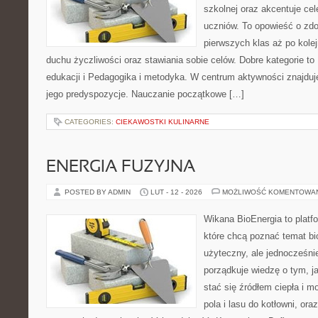
szkolnej oraz akcentuje cel
uczniów. To opowieść o zd
pierwszych klas aż po kole
duchu życzliwości oraz stawiania sobie celów. Dobre kategorie t
edukacji i Pedagogika i metodyka. W centrum aktywności znajduj
jego predyspozycje. Nauczanie początkowe […]
CATEGORIES:
CIEKAWOSTKI KULINARNE
ENERGIA FUZYJNA
POSTED BY ADMIN
LUT - 12 - 2026
MOŻLIWOŚĆ KOMENTOWA
Wikana BioEnergia to platf
które chcą poznać temat bi
użyteczny, ale jednocześni
porządkuje wiedzę o tym, j
stać się źródłem ciepła i m
pola i lasu do kotłowni, or