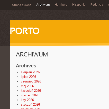
Archiwum
Hamburg
Hiszpania
Redakcja
Strona główna
PORTO
ARCHIWUM
Archives
sierpień 2026
lipiec 2026
czerwiec 2026
maj 2026
kwiecień 2026
marzec 2026
luty 2026
styczeń 2026