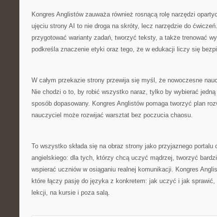
Kongres Anglistów zauważa również rosnącą rolę narzędzi opartyc
ujęciu strony AI to nie droga na skróty, lecz narzędzie do ćwiczeń
przygotować warianty zadań, tworzyć teksty, a także trenować 
podkreśla znaczenie etyki oraz tego, że w edukacji liczy się bez
W całym przekazie strony przewija się myśl, że nowoczesne naucz
Nie chodzi o to, by robić wszystko naraz, tylko by wybierać jedną
sposób dopasowany. Kongres Anglistów pomaga tworzyć plan rozwo
nauczyciel może rozwijać warsztat bez poczucia chaosu.
To wszystko składa się na obraz strony jako przyjaznego portalu
angielskiego: dla tych, którzy chcą uczyć mądrzej, tworzyć bardzi
wspierać uczniów w osiąganiu realnej komunikacji. Kongres Anglist
które łączy pasję do języka z konkretem: jak uczyć i jak sprawić,
lekcji, na kursie i poza salą.