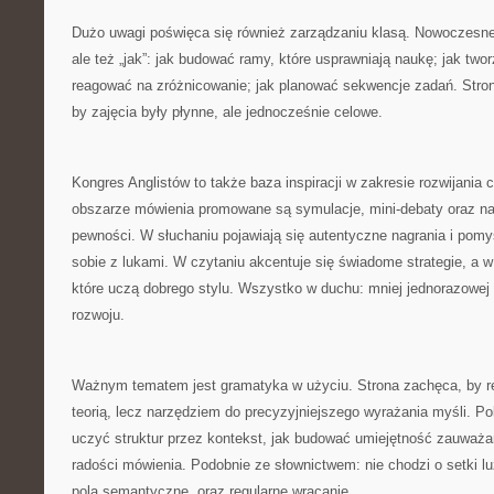
Dużo uwagi poświęca się również zarządzaniu klasą. Nowoczesne 
ale też „jak”: jak budować ramy, które usprawniają naukę; jak twor
reagować na zróżnicowanie; jak planować sekwencje zadań. Stron
by zajęcia były płynne, ale jednocześnie celowe.
Kongres Anglistów to także baza inspiracji w zakresie rozwijania
obszarze mówienia promowane są symulacje, mini-debaty oraz n
pewności. W słuchaniu pojawiają się autentyczne nagrania i pomys
sobie z lukami. W czytaniu akcentuje się świadome strategie, a w
które uczą dobrego stylu. Wszystko w duchu: mniej jednorazowej 
rozwoju.
Ważnym tematem jest gramatyka w użyciu. Strona zachęca, by re
teorią, lecz narzędziem do precyzyjniejszego wyrażania myśli. 
uczyć struktur przez kontekst, jak budować umiejętność zauważan
radości mówienia. Podobnie ze słownictwem: nie chodzi o setki luź
pola semantyczne, oraz regularne wracanie.