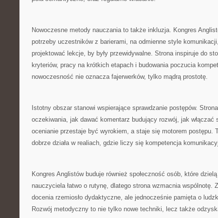
Nowoczesne metody nauczania to także inkluzja. Kongres Anglis
potrzeby uczestników z barierami, na odmienne style komunikacji,
projektować lekcje, by były przewidywalne. Strona inspiruje do s
kryteriów, pracy na krótkich etapach i budowania poczucia kompet
nowoczesność nie oznacza fajerwerków, tylko mądrą prostotę.
Istotny obszar stanowi wspierające sprawdzanie postępów. Strona
oczekiwania, jak dawać komentarz budujący rozwój, jak włączać
ocenianie przestaje być wyrokiem, a staje się motorem postępu. 
dobrze działa w realiach, gdzie liczy się kompetencja komunikacy
Kongres Anglistów buduje również społeczność osób, które dzielą
nauczyciela łatwo o rutynę, dlatego strona wzmacnia wspólnotę. Z
docenia rzemiosło dydaktyczne, ale jednocześnie pamięta o ludz
Rozwój metodyczny to nie tylko nowe techniki, lecz także odzysk