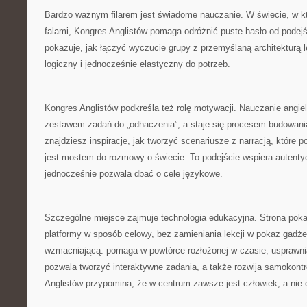
Bardzo ważnym filarem jest świadome nauczanie. W świecie, w k
falami, Kongres Anglistów pomaga odróżnić puste hasło od podejś
pokazuje, jak łączyć wyczucie grupy z przemyślaną architekturą l
logiczny i jednocześnie elastyczny do potrzeb.
Kongres Anglistów podkreśla też rolę motywacji. Nauczanie angie
zestawem zadań do „odhaczenia”, a staje się procesem budowania
znajdziesz inspiracje, jak tworzyć scenariusze z narracją, które p
jest mostem do rozmowy o świecie. To podejście wspiera autenty
jednocześnie pozwala dbać o cele językowe.
Szczególne miejsce zajmuje technologia edukacyjna. Strona pok
platformy w sposób celowy, bez zamieniania lekcji w pokaz gadże
wzmacniającą: pomaga w powtórce rozłożonej w czasie, usprawnia
pozwala tworzyć interaktywne zadania, a także rozwija samokont
Anglistów przypomina, że w centrum zawsze jest człowiek, a nie 