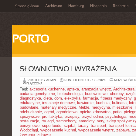
Archiwum
Hamburg
Hiszpania
Redakcja
Strona główna
PORTO
SŁOWNICTWO I WYRAŻENIA
POSTED BY ADMIN
POSTED ON LUT - 19 - 2026
MOŻLIWOŚĆ 
WYŁĄCZONA
Tagi:
akcesoria kuchenne
,
apteka
,
aranżacja wnętrz
,
Architektura
badania genetyczne
,
biotechnologia
,
budownictwo
,
choroby
,
częś
diagnostyka
,
dieta
,
dom
,
elektryka
,
farmacja
,
fitness medyczny
,
g
edukacyjne
,
instalacje domowe
,
kawiarnie
,
kuchnia
,
kulinaria
,
lot
budowlane
,
materiały medyczne
,
Meble
,
medycyna
,
mieszkanie
,
odchudzanie
,
ogród
,
ogrodnictwo
,
opieka zdrowotna
,
patio
,
pielęgn
spożywcze
,
profilaktyka
,
przepisy
,
przychodnia
,
psychologia
,
rece
restauracje
,
rtv agd
,
samochody
,
samoloty
,
sery
,
sklep spożywcz
benzynowe
,
superfoods
,
szpital
,
tarasy
,
transport
,
transport lotnic
Wodociągi
,
wyposażenie kuchni
,
wyposażenie wnętrz
,
zabawa
,
za
żywienie
,
zdrowie