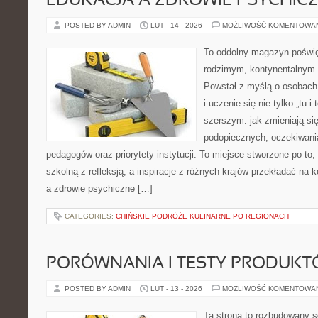
EDUKACJA A ZDROWIE PSYCHIC
POSTED BY ADMIN
LUT - 14 - 2026
MOŻLIWOŚĆ KOMENTOWA
To oddolny magazyn poświę
rodzimym, kontynentalnym
Powstał z myślą o osobach,
i uczenie się nie tylko „tu i
szerszym: jak zmieniają si
podopiecznych, oczekiwani
pedagogów oraz priorytety instytucji. To miejsce stworzone po to
szkolną z refleksją, a inspiracje z różnych krajów przekładać na
a zdrowie psychiczne […]
CATEGORIES:
CHIŃSKIE PODRÓŻE KULINARNE PO REGIONACH
PORÓWNANIA I TESTY PRODUK
POSTED BY ADMIN
LUT - 13 - 2026
MOŻLIWOŚĆ KOMENTOWA
Ta strona to rozbudowany s