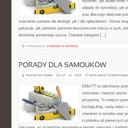
rozumieć, jak działa rynek 
odpady do sprzedaży, jak p
oraz dlaczego właściwe po
znaczenie zarówno dla ekologii, jak i dla opłacalności. Strona sku
pokazuje, jak zamienić pozornie bezużyteczne rzeczy w zysk, je
ekonomię ponownego użycia. Ciekawe kategorie […]
CATEGORIES:
ŻYWIENIE W SPORCIE
PORADY DLA SAMOUKÓW
POSTED BY ADMIN
LUT - 21 - 2026
MOŻLIWOŚĆ KOMENTOWA
Elfiki777 to natchniony port
szkicować i tworzyć pismo
przyjemny. To miejsce pows
kochają linię, cenią notes 
charakter w rysunku oraz p
czytelnika od pierwszych pr
ćwiczenia, aż po bardziej wymagające tematy związane z kadrem i