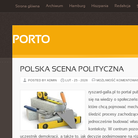
Archiwum
Hamburg
Hiszpania
Redakcja
Strona główna
PORTO
POLSKA SCENA POLITYCZNA
POSTED BY ADMIN
LUT - 25 - 2026
MOŻLIWOŚĆ KOMENTOWA
ryszard-galla.pl to portal p
się na wiedzy o społeczeńst
które chcą pojmować mecha
śledzić procesy zachodzące
jednocześnie budować własn
konteksty. W centrum pozos
uczestnik demokracji, a także to, jak decyzje podejmowane na r