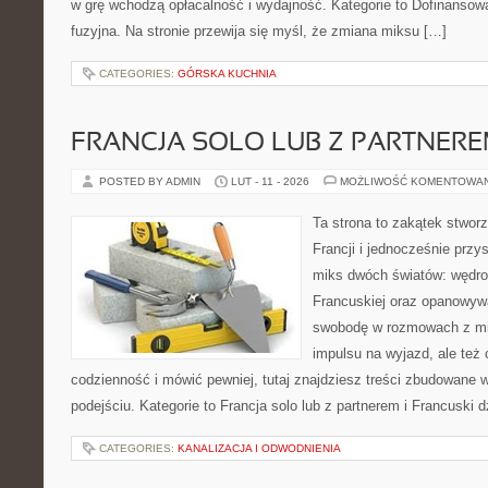
w grę wchodzą opłacalność i wydajność. Kategorie to Dofinansowan
fuzyjna. Na stronie przewija się myśl, że zmiana miksu […]
CATEGORIES:
GÓRSKA KUCHNIA
FRANCJA SOLO LUB Z PARTNER
POSTED BY ADMIN
LUT - 11 - 2026
MOŻLIWOŚĆ KOMENTOWA
Ta strona to zakątek stwor
Francji i jednocześnie przy
miks dwóch światów: wędro
Francuskiej oraz opanowywa
swobodę w rozmowach z mi
impulsu na wyjazd, ale też
codzienność i mówić pewniej, tutaj znajdziesz treści zbudowane
podejściu. Kategorie to Francja solo lub z partnerem i Francuski 
CATEGORIES:
KANALIZACJA I ODWODNIENIA