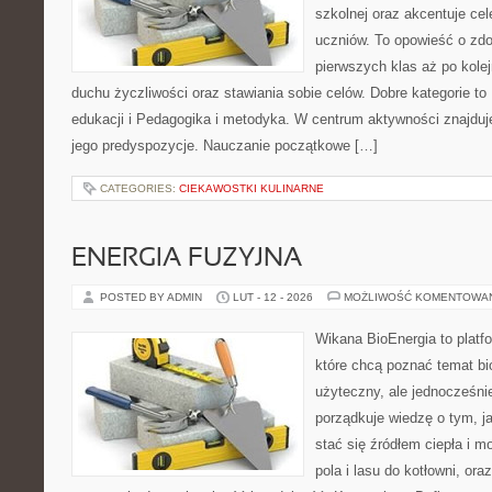
szkolnej oraz akcentuje cel
uczniów. To opowieść o zd
pierwszych klas aż po kole
duchu życzliwości oraz stawiania sobie celów. Dobre kategorie t
edukacji i Pedagogika i metodyka. W centrum aktywności znajduj
jego predyspozycje. Nauczanie początkowe […]
CATEGORIES:
CIEKAWOSTKI KULINARNE
ENERGIA FUZYJNA
POSTED BY ADMIN
LUT - 12 - 2026
MOŻLIWOŚĆ KOMENTOWA
Wikana BioEnergia to platf
które chcą poznać temat bi
użyteczny, ale jednocześni
porządkuje wiedzę o tym, j
stać się źródłem ciepła i m
pola i lasu do kotłowni, or