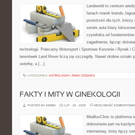
Landworld to centrum wied
fanach marek brandu Jaguar
przestrzeń dla tych, którz
serwis auta klasy luksusow
czytelnika od fundamentó
zagadnienia, łącząc doświa
technologii. Polecamy Motorsport i Sportowe Korzenie i Rynek i 
terenówek Land Rover liczą się szczegóły. Nawet drobne oznaki 
usterkę, a […]
CATEGORIES:
ASTROLOGIA I ZNAKI ZODIAKU
FAKTY I MITY W GINEKOLOGII
POSTED BY ADMIN
LUT - 18 - 2026
MOŻLIWOŚĆ KOMENTOWA
MediluxClinic to platforma 
dobrostanie pań na każdym 
internetowy, który łączy rz