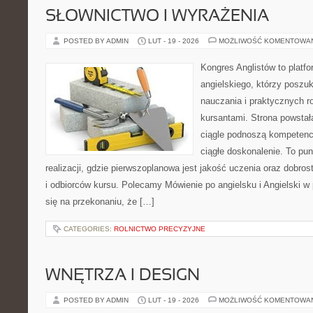
SŁOWNICTWO I WYRAŻENIA
POSTED BY ADMIN
LUT - 19 - 2026
MOŻLIWOŚĆ KOMENTOWA
Kongres Anglistów to platf
angielskiego, którzy poszu
nauczania i praktycznych r
kursantami. Strona powstał
ciągle podnoszą kompetencj
ciągłe doskonalenie. To pu
realizacji, gdzie pierwszoplanowa jest jakość uczenia oraz dobros
i odbiorców kursu. Polecamy Mówienie po angielsku i Angielski w 
się na przekonaniu, że […]
CATEGORIES:
ROLNICTWO PRECYZYJNE
WNĘTRZA I DESIGN
POSTED BY ADMIN
LUT - 19 - 2026
MOŻLIWOŚĆ KOMENTOWA