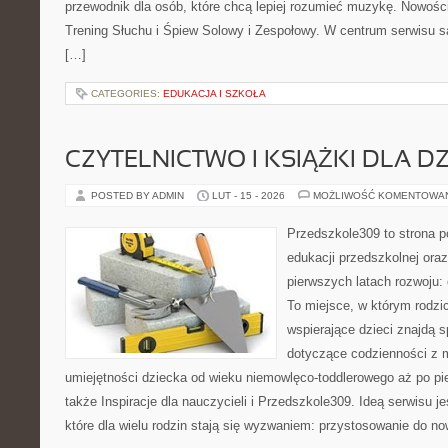
przewodnik dla osób, które chcą lepiej rozumieć muzykę. Nowości 
Trening Słuchu i Śpiew Solowy i Zespołowy. W centrum serwisu s
[…]
CATEGORIES:
EDUKACJA I SZKOŁA
CZYTELNICTWO I KSIĄŻKI DLA DZ
POSTED BY ADMIN
LUT - 15 - 2026
MOŻLIWOŚĆ KOMENTOWA
Przedszkole309 to strona 
edukacji przedszkolnej ora
pierwszych latach rozwoju:
To miejsce, w którym rodzi
wspierające dzieci znajdą s
dotyczące codzienności z 
umiejętności dziecka od wieku niemowlęco-toddlerowego aż po pi
także Inspiracje dla nauczycieli i Przedszkole309. Ideą serwisu 
które dla wielu rodzin stają się wyzwaniem: przystosowanie do no