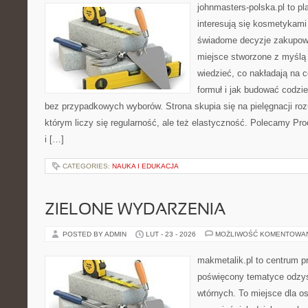
johnmasters-polska.pl to pl
interesują się kosmetykami
świadome decyzje zakupowe
miejsce stworzone z myślą o
wiedzieć, co nakładają na c
formuł i jak budować codzi
bez przypadkowych wyborów. Strona skupia się na pielęgnacji ro
którym liczy się regularność, ale też elastyczność. Polecamy P
i […]
CATEGORIES:
NAUKA I EDUKACJA
ZIELONE WYDARZENIA
POSTED BY ADMIN
LUT - 23 - 2026
MOŻLIWOŚĆ KOMENTOWA
makmetalik.pl to centrum 
poświęcony tematyce odzy
wtórnych. To miejsce dla osó