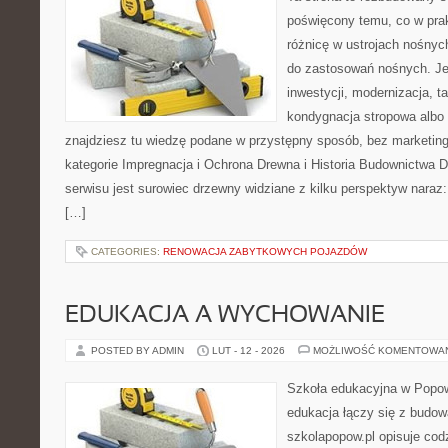
poświęcony temu, co w prak
różnicę w ustrojach nośnyc
do zastosowań nośnych. Jeże
inwestycji, modernizacja, t
kondygnacja stropowa albo
znajdziesz tu wiedzę podane w przystępny sposób, bez marketi
kategorie Impregnacja i Ochrona Drewna i Historia Budownictwa
serwisu jest surowiec drzewny widziane z kilku perspektyw naraz: 
[…]
CATEGORIES:
RENOWACJA ZABYTKOWYCH POJAZDÓW
EDUKACJA A WYCHOWANIE
POSTED BY ADMIN
LUT - 12 - 2026
MOŻLIWOŚĆ KOMENTOWA
Szkoła edukacyjna w Popow
edukacja łączy się z budo
szkolapopow.pl opisuje cod