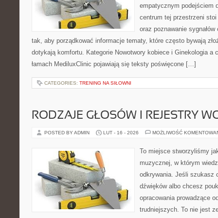
empatycznym podejściem d
centrum tej przestrzeni sto
oraz poznawanie sygnałów 
tak, aby porządkować informacje tematy, które często bywają zło
dotykają komfortu. Kategorie Nowotwory kobiece i Ginekologia a 
łamach MediluxClinic pojawiają się teksty poświęcone […]
CATEGORIES:
TRENING NA SIŁOWNI
RODZAJE GŁOSÓW I REJESTRY 
POSTED BY ADMIN
LUT - 16 - 2026
MOŻLIWOŚĆ KOMENTOWA
To miejsce stworzyliśmy ja
muzycznej, w którym wiedza
odkrywania. Jeśli szukasz c
dźwięków albo chcesz poukł
opracowania prowadzące od
trudniejszych. To nie jest z