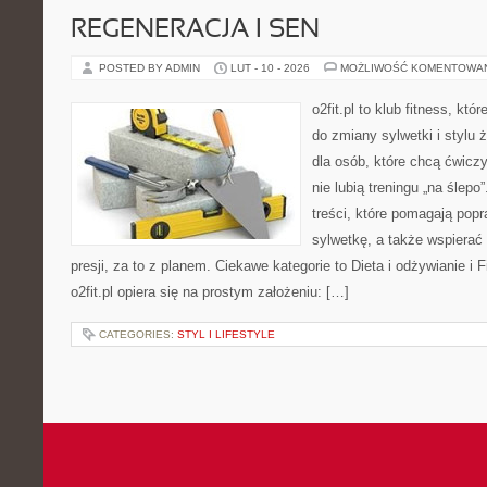
REGENERACJA I SEN
POSTED BY ADMIN
LUT - 10 - 2026
MOŻLIWOŚĆ KOMENTOWA
o2fit.pl to klub fitness, kt
do zmiany sylwetki i stylu 
dla osób, które chcą ćwicz
nie lubią treningu „na ślepo
treści, które pomagają pop
sylwetkę, a także wspiera
presji, za to z planem. Ciekawe kategorie to Dieta i odżywianie i F
o2fit.pl opiera się na prostym założeniu: […]
CATEGORIES:
STYL I LIFESTYLE