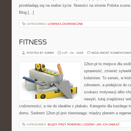
przekładają się na realne życie. Nowości na stronie Polska scena
Blog […]
CATEGORIES:
ŁOWISKA ZAGRANICZNE
FITNESS
POSTED BY ADMIN
LUT - 24 - 2026
MOŻLIWOŚĆ KOMENTOWA
12ton.pl to miejsce dla osó
sprawność, zmienić sylwetk
kolarstwo. To serwis, w któ
zdrowiem, a podejście do ce
szukasz motywacji albo ch
nawyki, tutaj znajdziesz 
codzienności, a nie do ideałów z plakatu. Kategorie dla każdego to
domu. Sednem 12ton.pl jest równowaga: między planem a regene
CATEGORIES:
BŁĘDY PRZY ROBIENIU LODÓW I JAK ICH UNIKAĆ