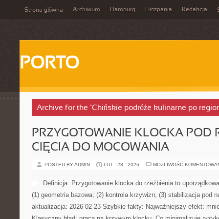
Archiwum
Hamburg
Hiszpania
Redakcja
Strona główna
PORTO
Archive for the ‘Chińskie podróże kulinarne po regi
PRZYGOTOWANIE KLOCKA POD R
CIĘCIA DO MOCOWANIA
POSTED BY ADMIN
LUT - 23 - 2026
MOŻLIWOŚĆ KOMENTOWA
Definicja: Przygotowanie klocka do rzeźbienia to uporządkowan
(1) geometria bazowa; (2) kontrola krzywizn; (3) stabilizacja pod 
aktualizacja: 2026-02-23 Szybkie fakty: Najważniejszy efekt: mnie
Klasyczny błąd: praca na krzywym klocku. Co minimalizuje ryzyko