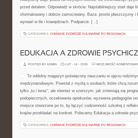
przed detalem. Odpowiedź w skrócie: Najstabilniejszy start daje 
sformatowany i dobrze zamocowany. Baza: proste płaszczyzny i k
wyrwań w tle i krawędziach. Podparcie: […]
CATEGORIES:
CHIŃSKIE PODRÓŻE KULINARNE PO REGIONACH
EDUKACJA A ZDROWIE PSYCHIC
POSTED BY ADMIN
LUT - 14 - 2026
MOŻLIWOŚĆ KOMENTOWA
To oddolny magazyn poświęcony nauczaniu w ujęciu rodzimy
międzynarodowym. Powstał z myślą o osobach, które chcą rozumie
tylko „tu i teraz”, ale również w szerszym: jak zmieniają się prog
podopiecznych, oczekiwania opiekunów, wyzwania pedagogów oraz p
miejsce stworzone po to, by łączyć codzienność szkolną z refleksj
krajów przekładać na konkret. Polecamy Edukacja a zdrowie psy
CATEGORIES:
CHIŃSKIE PODRÓŻE KULINARNE PO REGIONACH