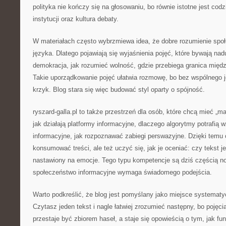
polityka nie kończy się na głosowaniu, bo równie istotne jest cod
instytucji oraz kultura debaty.
W materiałach często wybrzmiewa idea, że dobre rozumienie spo
języka. Dlatego pojawiają się wyjaśnienia pojęć, które bywają na
demokracja, jak rozumieć wolność, gdzie przebiega granica międ
Takie uporządkowanie pojęć ułatwia rozmowę, bo bez wspólnego 
krzyk. Blog stara się więc budować styl oparty o spójność.
ryszard-galla.pl to także przestrzeń dla osób, które chcą mieć „m
jak działają platformy informacyjne, dlaczego algorytmy potrafią
informacyjne, jak rozpoznawać zabiegi perswazyjne. Dzięki temu 
konsumować treści, ale też uczyć się, jak je oceniać: czy tekst j
nastawiony na emocje. Tego typu kompetencje są dziś częścią
społeczeństwo informacyjne wymaga świadomego podejścia.
Warto podkreślić, że blog jest pomyślany jako miejsce systemat
Czytasz jeden tekst i nagle łatwiej zrozumieć następny, bo pojęc
przestaje być zbiorem haseł, a staje się opowieścią o tym, jak f