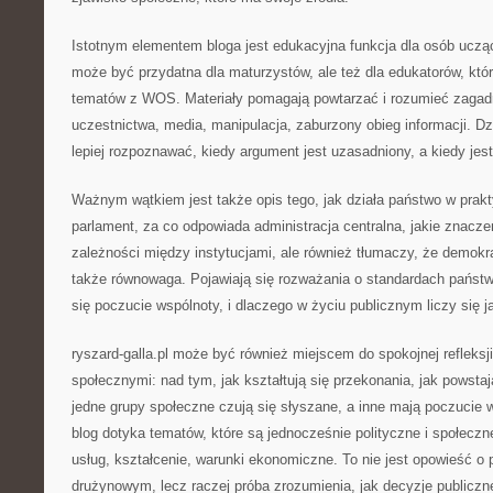
Istotnym elementem bloga jest edukacyjna funkcja dla osób uczą
może być przydatna dla maturzystów, ale też dla edukatorów, któ
tematów z WOS. Materiały pomagają powtarzać i rozumieć zagadni
uczestnictwa, media, manipulacja, zaburzony obieg informacji. D
lepiej rozpoznawać, kiedy argument jest uzasadniony, a kiedy jes
Ważnym wątkiem jest także opis tego, jak działa państwo w prak
parlament, za co odpowiada administracja centralna, jakie znacz
zależności między instytucjami, ale również tłumaczy, że demokra
także równowaga. Pojawiają się rozważania o standardach państw
się poczucie wspólnoty, i dlaczego w życiu publicznym liczy się 
ryszard-galla.pl może być również miejscem do spokojnej refleksj
społecznymi: nad tym, jak kształtują się przekonania, jak powsta
jedne grupy społeczne czują się słyszane, a inne mają poczucie
blog dotyka tematów, które są jednocześnie polityczne i społeczn
usług, kształcenie, warunki ekonomiczne. To nie jest opowieść o p
drużynowym, lecz raczej próba zrozumienia, jak decyzje publiczn