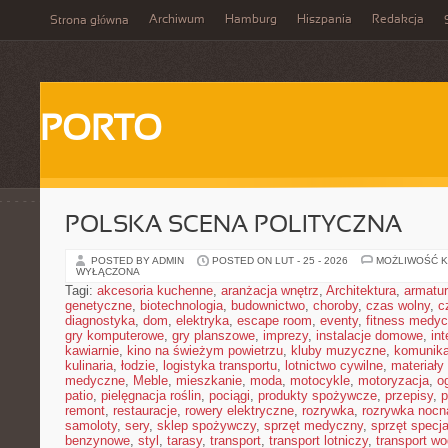
Archiwum
Hamburg
Hiszpania
Redakcja
Strona główna
PORTO
POLSKA SCENA POLITYCZNA
POSTED BY ADMIN
POSTED ON LUT - 25 - 2026
MOŻLIWOŚĆ 
WYŁĄCZONA
Tagi:
akcesoria kuchenne
,
aranżacja wnętrz
,
Architektura
,
armatu
genetyczne
,
biotechnologia
,
budownictwo
,
choroby
,
czas wolny
,
c
diagnostyka
,
dom
,
elektryka
,
escape room
,
eventy
,
fitness medy
gry komputerowe
,
gry planszowe
,
imprezy
,
instalacje domowe
,
in
kawiarnie
,
kino na świeżym powietrzu
,
kluby muzyczne
,
komunika
kulinaria
,
łodzie
,
logistyka transportu
,
lotnictwo cywilne
,
materiały
medyczne
,
Meble
,
mieszkanie
,
moda
,
motocykle
,
motoryzacja
,
o
patio
,
pielęgnacja roślin
,
pociągi
,
produkty spożywcze
,
przepisy
,
p
remont
,
restauracje
,
rowery elektryczne
,
rozrywka
,
rozrywka nocn
samoloty
,
sery
,
sklep spożywczy
,
sprzęt medyczny
,
sprzęt specja
benzynowe
,
styl
,
tarasy
,
transport
,
transport lotniczy
,
transport w