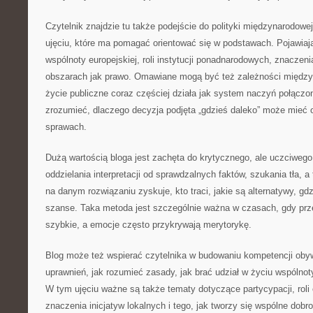
Czytelnik znajdzie tu także podejście do polityki międzynarodowej 
ujęciu, które ma pomagać orientować się w podstawach. Pojawiaj
wspólnoty europejskiej, roli instytucji ponadnarodowych, znaczeni
obszarach jak prawo. Omawiane mogą być też zależności międz
życie publiczne coraz częściej działa jak system naczyń połączon
zrozumieć, dlaczego decyzja podjęta „gdzieś daleko” może mieć
sprawach.
Dużą wartością bloga jest zachęta do krytycznego, ale uczciwego
oddzielania interpretacji od sprawdzalnych faktów, szukania tła, 
na danym rozwiązaniu zyskuje, kto traci, jakie są alternatywy, gd
szanse. Taka metoda jest szczególnie ważna w czasach, gdy pr
szybkie, a emocje często przykrywają merytorykę.
Blog może też wspierać czytelnika w budowaniu kompetencji obyw
uprawnień, jak rozumieć zasady, jak brać udział w życiu wspólno
W tym ujęciu ważne są także tematy dotyczące partycypacji, roli
znaczenia inicjatyw lokalnych i tego, jak tworzy się wspólne dobr