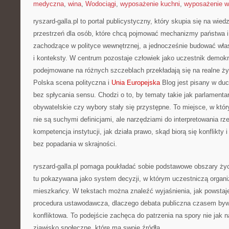
medyczna
,
wina
,
Wodociągi
,
wyposażenie kuchni
,
wyposażenie w
ryszard-galla.pl to portal publicystyczny, który skupia się na wie
przestrzeń dla osób, które chcą pojmować mechanizmy państwa i 
zachodzące w polityce wewnętrznej, a jednocześnie budować włas
i konteksty. W centrum pozostaje człowiek jako uczestnik demokra
podejmowane na różnych szczeblach przekładają się na realne ży
Polska scena polityczna i
Unia Europejska
Blog jest pisany w duc
bez spłycania sensu. Chodzi o to, by tematy takie jak parlament
obywatelskie czy wybory stały się przystępne. To miejsce, w kt
nie są suchymi definicjami, ale narzędziami do interpretowania rz
kompetencja instytucji, jak działa prawo, skąd biorą się konflikty
bez popadania w skrajności.
ryszard-galla.pl pomaga poukładać sobie podstawowe obszary życi
tu pokazywana jako system decyzji, w którym uczestniczą organiz
mieszkańcy. W tekstach można znaleźć wyjaśnienia, jak powstaje
procedura ustawodawcza, dlaczego debata publiczna czasem by
konfliktowa. To podejście zachęca do patrzenia na spory nie jak n
zjawisko społeczne, które ma swoje źródła.