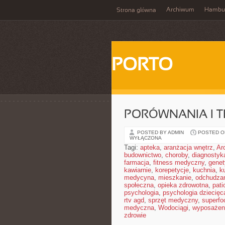
Archiwum
Hambu
Strona główna
PORTO
PORÓWNANIA I 
POSTED BY ADMIN
POSTED ON
WYŁĄCZONA
Tagi:
apteka
,
aranżacja wnętrz
,
Ar
budownictwo
,
choroby
,
diagnostyk
farmacja
,
fitness medyczny
,
gene
kawiarnie
,
korepetycje
,
kuchnia
,
ku
medycyna
,
mieszkanie
,
odchudza
społeczna
,
opieka zdrowotna
,
pati
psychologia
,
psychologia dziecięc
rtv agd
,
sprzęt medyczny
,
superfo
medyczna
,
Wodociągi
,
wyposażeni
zdrowie