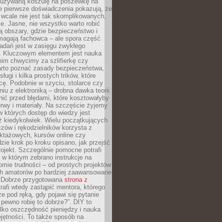
ieużywaną koszulę na poszewkę na
e pierwsze doświadczenia pokazują, że
 wcale nie jest tak skomplikowanych,
je. Jasne, nie wszystko warto robić
 obszary, gdzie bezpieczeństwo i
magają fachowca – ale spora część
dań jest w zasięgu zwykłego
. Kluczowym elementem jest nauka
im chwycimy za szlifierkę czy
warto poznać zasady bezpieczeństwa,
sługi i kilka prostych trików, które
acę. Podobnie w szyciu, stolarce czy
iu z elektroniką – drobna dawka teorii
onić przed błędami, które kosztowałyby
rwy i materiały. Na szczęście żyjemy
 których dostęp do wiedzy jest
iż kiedykolwiek. Wielu początkujących
zów i rękodzielników korzysta z
uktażowych, kursów online czy
dzie krok po kroku opisano, jak przejść
rojekt. Szczególnie pomocne potrafi
 w którym zebrano instrukcje na
mie trudności – od prostych projektów
ch amatorów po bardziej zaawansowane
. Dobrze przygotowana
strona z
rafi wtedy zastąpić mentora, którego
 pod ręką, gdy pojawi się pytanie
 pewno robię to dobrze?”. DIY to
ylko oszczędność pieniędzy i nauka
jętności. To także sposób na