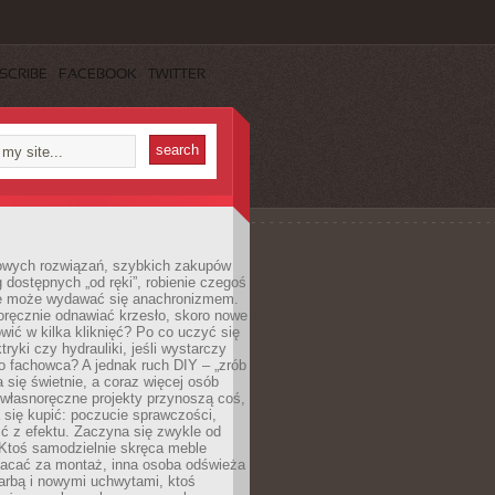
SCRIBE
FACEBOOK
TWITTER
owych rozwiązań, szybkich zakupów
ug dostępnych „od ręki”, robienie czegoś
e może wydawać się anachronizmem.
oręcznie odnawiać krzesło, skoro nowe
ić w kilka kliknięć? Po co uczyć się
tryki czy hydrauliki, jeśli wystarczy
o fachowca? A jednak ruch DIY – „zrób
 się świetnie, a coraz więcej osób
własnoręczne projekty przynoszą coś,
 się kupić: poczucie sprawczości,
ć z efektu. Zaczyna się zwykle od
 Ktoś samodzielnie skręca meble
łacać za montaż, inna osoba odświeża
 farbą i nowymi uchwytami, ktoś