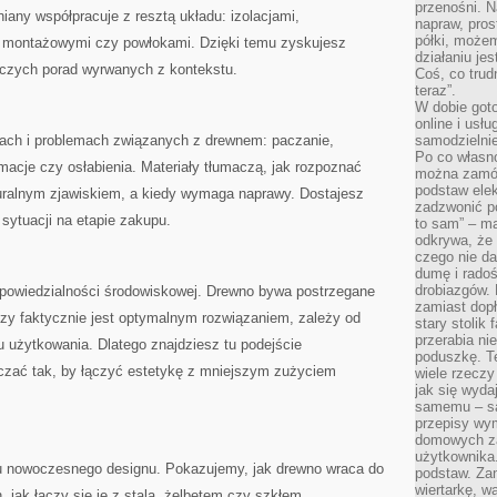
przenośni. N
niany współpracuje z resztą układu: izolacjami,
napraw, pros
półki, może
 montażowymi czy powłokami. Dzięki temu zyskujesz
działaniu je
nczych porad wyrwanych z kontekstu.
Coś, co trud
teraz”.
W dobie got
online i usł
ach i problemach związanych z drewnem: paczanie,
samodzielni
Po co własn
rmacje czy osłabienia. Materiały tłumaczą, jak rozpoznać
można zamów
podstaw elek
turalnym zjawiskiem, a kiedy wymaga naprawy. Dostajesz
zadzwonić p
 sytuacji na etapie zakupu.
to sam” – ma
odkrywa, że 
czego nie da
dumę i radoś
drobiazgów.
odpowiedzialności środowiskowej. Drewno bywa postrzegane
zamiast dop
 czy faktycznie jest optymalnym rozwiązaniem, zależy od
stary stolik
przerabia n
 użytkowania. Dlatego znajdziesz tu podejście
poduszkę. T
ńczać tak, by łączyć estetykę z mniejszym zużyciem
wiele rzeczy
jak się wyda
samemu – są
przepisy wy
domowych za
użytkownika
aru nowoczesnego designu. Pokazujemy, jak drewno wraca do
podstaw. Zan
wiertarkę, 
 jak łączy się je z stalą, żelbetem czy szkłem.