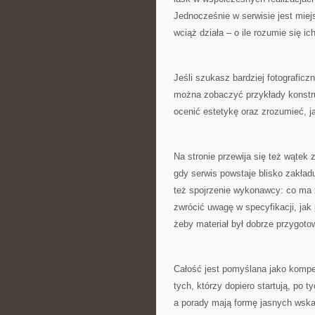
Jednocześnie w serwisie jest miejs
wciąż działa – o ile rozumie się ich
Jeśli szukasz bardziej fotograficz
można zobaczyć przykłady konstruk
ocenić estetykę oraz zrozumieć, j
Na stronie przewija się też wątek
gdy serwis powstaje blisko zakładu 
też spojrzenie wykonawcy: co ma 
zwrócić uwagę w specyfikacji, jak
żeby materiał był dobrze przygoto
Całość jest pomyślana jako komp
tych, którzy dopiero startują, po 
a porady mają formę jasnych wska