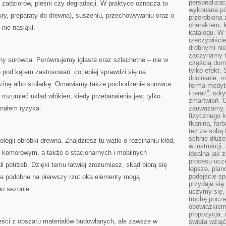
personalizac
, zadziorów, pleśni czy degradacji. W praktyce oznacza to
wykonana pó
zury, preparaty do drewna), suszeniu, przechowywaniu oraz o
przerobiona 
charakteru, 
 nie nasiąkł.
katalogu. W 
rzeczywiście
drobnymi ni
zaczynamy tr
y surowca. Porównujemy iglaste oraz szlachetne – nie w
częścią domo
tylko efekt.
o pod kątem zastosowań: co lepiej sprawdzi się na
docinanie, m
adzinę albo stolarkę. Omawiamy także pochodzenie surowca:
forma medyt
i teraz”, od
rozumieć układ włókien, kiedy przebarwienia jest tylko
zmartwień. C
gnałem ryzyka.
zauważamy, 
fizycznego 
tkaniną, far
też ze sobą 
schnie dłuże
logii obróbki drewna. Znajdziesz tu wątki o rozcinaniu kłód,
w instrukcji
u komorowym, a także o stacjonarnych i mobilnych
idealna jak 
procesu ucze
i potrzeb. Dzięki temu łatwiej zrozumiesz, skąd biorą się
lepsze, plan
podejście sp
wa podobne na pierwszy rzut oka elementy mogą
przydaje się
po sezonie.
uczymy się,
trochę pocz
obowiązkiem 
propozycja,
treści z obszaru materiałów budowlanych, ale zawsze w
świata wziąć