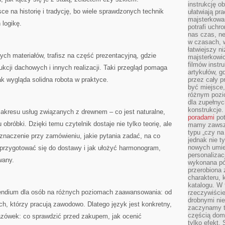
instrukcję ob
ce na historię i tradycję, bo wiele sprawdzonych technik
ułatwiają pr
majsterkowan
 logikę.
potrafi uchr
nas czas, ne
w czasach, w
łatwiejszy n
nych materiałów, trafisz na część prezentacyjną, gdzie
majsterkowic
filmów instr
cji dachowych i innych realizacji. Taki przegląd pomaga
artykułów, g
ak wygląda solidna robota w praktyce.
przez cały p
być miejsce,
różnym pozio
dla zupełny
konstrukcje
 zakresu usług związanych z drewnem – co jest naturalne,
poradami
pot
obróbki. Dzięki temu czytelnik dostaje nie tylko teorię, ale
mamy zawsze
typu „czy na
znaczenie przy zamówieniu, jakie pytania zadać, na co
jednak nie t
nowych umie
 przygotować się do dostawy i jak ułożyć harmonogram,
personalizac
wany.
wykonana pó
przerobiona 
charakteru, 
katalogu. W 
endium dla osób na różnych poziomach zaawansowania: od
rzeczywiście
drobnymi ni
tych, którzy pracują zawodowo. Dlatego język jest konkretny,
zaczynamy tr
częścią domo
zówek: co sprawdzić przed zakupem, jak ocenić
tylko efekt.