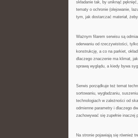
składanie tak, by uniknąć pęknięć
tematy o ochronie (olejowanie, la
tym, jak dostarczać materiał, żeby
Ważnym filarem serwisu są odmian
oderwaniu od rzeczywistości, tylk
konstrukcję, a co na parkiet, okł
dlaczego znaczenie ma klimat, jak 
sprawą wyglądu, a kiedy bywa sy
Serwis porządkuje też temat techno
sortowaniu, wygładzaniu, suszeni
technologiach w zależności od skal
odmienne parametry i dlaczego d
zachowywać się zupełnie inaczej 
Na stronie pojawiają się również 