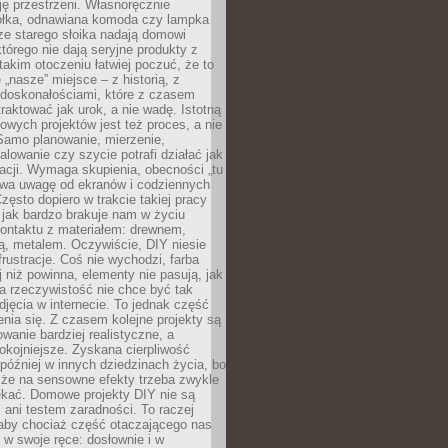
ję przestrzeni. Własnoręcznie
łka, odnawiana komoda czy lampka
ze starego słoika nadają domowi
którego nie dają seryjne produkty z
takim otoczeniu łatwiej poczuć, że to
 „nasze” miejsce – z historią, z
edoskonałościami, które z czasem
aktować jak urok, a nie wadę. Istotną
wych projektów jest też proces, a nie
 Samo planowanie, mierzenie,
alowanie czy szycie potrafi działać jak
acji. Wymaga skupienia, obecności „tu
rywa uwagę od ekranów i codziennych
zęsto dopiero w trakcie takiej pracy
jak bardzo brakuje nam w życiu
kontaktu z materiałem: drewnem,
bą, metalem. Oczywiście, DIY niesie
frustracje. Coś nie wychodzi, farba
j niż powinna, elementy nie pasują, jak
, a rzeczywistość nie chce być tak
zdjęcia w internecie. To jednak część
nia się. Z czasem kolejne projekty są
owanie bardziej realistyczne, a
okojniejsze. Zyskana cierpliwość
 później w innych dziedzinach życia, bo
 że na sensowne efekty trzeba zwykle
ekać. Domowe projekty DIY nie są
ani testem zaradności. To raczej
 aby chociaż część otaczającego nas
 w swoje ręce: dosłownie i w