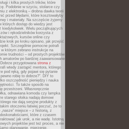
sługi i kilka prostych trików, które
acę. Podobnie w szyciu, stolarce czy
iu z elektroniką – drobna dawka teorii
onić przed błędami, które kosztowałyby
rwy i materiały. Na szczęście żyjemy
 których dostęp do wiedzy jest
iż kiedykolwiek. Wielu początkujących
zów i rękodzielników korzysta z
uktażowych, kursów online czy
dzie krok po kroku opisano, jak przejść
rojekt. Szczególnie pomocne potrafi
 w którym zebrano instrukcje na
mie trudności – od prostych projektów
ch amatorów po bardziej zaawansowane
. Dobrze przygotowana
strona z
rafi wtedy zastąpić mentora, którego
 pod ręką, gdy pojawi się pytanie
 pewno robię to dobrze?”. DIY to
ylko oszczędność pieniędzy i nauka
jętności. To także sposób na
ję przestrzeni. Własnoręcznie
łka, odnawiana komoda czy lampka
ze starego słoika nadają domowi
którego nie dają seryjne produkty z
takim otoczeniu łatwiej poczuć, że to
 „nasze” miejsce – z historią, z
edoskonałościami, które z czasem
aktować jak urok, a nie wadę. Istotną
wych projektów jest też proces, a nie
 Samo planowanie, mierzenie,