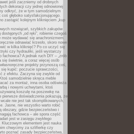
awet jeśli zaczniemy od drobnych
tych dekoracji czy jednej odnowionej
my odkryć, że w tym samodzielnym
st coś głęboko satysfakcjonującego.
no zastąpić kolejnym kliknięciem „kup
owych rozwiązań, szybkich zakupów
ug dostępnych „od ręki”, robienie czegoś
e może wydawać się anachronizmem.
oręcznie odnawiać krzesło, skoro nowe
ić w kilka kliknięć? Po co uczyć się
tryki czy hydrauliki, jeśli wystarczy
o fachowca? A jednak ruch DIY – „zrób
 się świetnie, a coraz więcej osób
własnoręczne projekty przynoszą coś,
 się kupić: poczucie sprawczości,
ć z efektu. Zaczyna się zwykle od
 Ktoś samodzielnie skręca meble
łacać za montaż, inna osoba odświeża
 farbą i nowymi uchwytami, ktoś
ieużywaną koszulę na poszewkę na
e pierwsze doświadczenia pokazują, że
 wcale nie jest tak skomplikowanych,
je. Jasne, nie wszystko warto robić
 obszary, gdzie bezpieczeństwo i
magają fachowca – ale spora część
dań jest w zasięgu zwykłego
. Kluczowym elementem jest nauka
im chwycimy za szlifierkę czy
warto poznać zasady bezpieczeństwa,