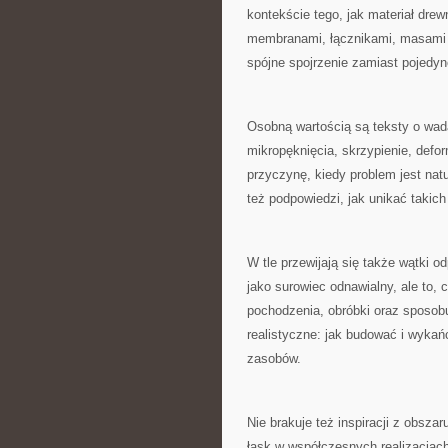
kontekście tego, jak materiał drew
membranami, łącznikami, masami
spójne spojrzenie zamiast pojedy
Osobną wartością są teksty o wad
mikropęknięcia, skrzypienie, defo
przyczynę, kiedy problem jest na
też podpowiedzi, jak unikać takich
W tle przewijają się także wątki 
jako surowiec odnawialny, ale to,
pochodzenia, obróbki oraz sposobu
realistyczne: jak budować i wyka
zasobów.
Nie brakuje też inspiracji z obsz
łask w współczesnych realizacjach,