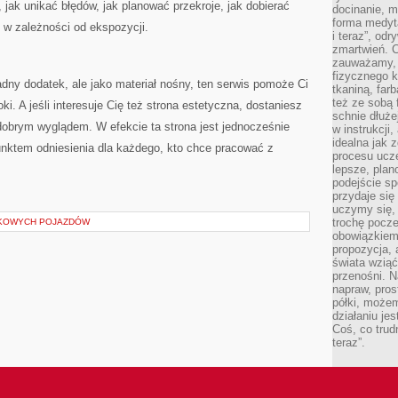
 jak unikać błędów, jak planować przekroje, jak dobierać
docinanie, m
forma medyt
o w zależności od ekspozycji.
i teraz”, od
zmartwień. C
zauważamy, 
fizycznego 
ładny dodatek, ale jako materiał nośny, ten serwis pomoże Ci
tkaniną, far
też ze sobą 
. A jeśli interesuje Cię też strona estetyczna, dostaniesz
schnie dłuże
z dobrym wyglądem. W efekcie ta strona jest jednocześnie
w instrukcji
idealna jak 
unktem odniesienia dla każdego, kto chce pracować z
procesu ucze
lepsze, plan
podejście sp
przydaje się
uczymy się,
trochę pocz
KOWYCH POJAZDÓW
obowiązkiem 
propozycja,
świata wziąć
przenośni. N
napraw, pros
półki, może
działaniu je
Coś, co trud
teraz”.