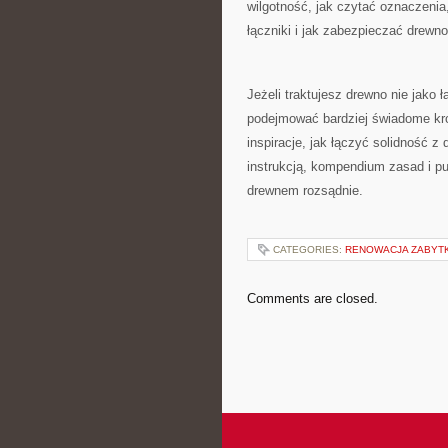
wilgotność, jak czytać oznaczenia,
łączniki i jak zabezpieczać drewn
Jeżeli traktujesz drewno nie jako 
podejmować bardziej świadome kroki
inspiracje, jak łączyć solidność 
instrukcją, kompendium zasad i p
drewnem rozsądnie.
CATEGORIES:
RENOWACJA ZABYT
Comments are closed.