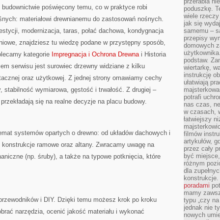
przerabia n
o budownictwie poświęcony temu, co w praktyce robi
poduszkę. T
wiele rzeczy
ośnych: materiałowi drewnianemu do zastosowań nośnych.
jak się wyda
nwestycji, modernizacja, taras, połać dachowa, kondygnacja
samemu – są
przepisy wy
iowe, znajdziesz tu wiedzę podane w przystępny sposób,
domowych za
użytkownika
olecamy kategorie
Impregnacja i Ochrona Drewna
i Historia
podstaw. Zan
m serwisu jest surowiec drzewny widziane z kilku
wiertarkę, 
instrukcję ob
rtacznej oraz użytkowej. Z jednej strony omawiamy cechy
ułatwiają pr
 stabilność wymiarowa, gęstość i trwałość. Z drugiej –
majsterkowan
potrafi uchr
a przekładają się na realne decyzje na placu budowy.
nas czas, ne
w czasach, w
łatwiejszy n
majsterkowic
 temat systemów opartych o drewno: od układów dachowych i
filmów instr
artykułów, g
po konstrukcje ramowe oraz altany. Zwracamy uwagę na
przez cały p
być miejsce,
aniczne (np. śruby), a także na typowe potknięcia, które
różnym pozio
dla zupełny
konstrukcje
poradami
pot
mamy zawsze
rzewodników i DIY. Dzięki temu możesz krok po kroku
typu „czy na
jednak nie t
obrać narzędzia, ocenić jakość materiału i wykonać
nowych umie