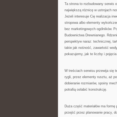
Ta strona to rozbudowany serwis 
największą różnicę w ustrojach n
Jeżeli interesuje Cię realizacja i
stropowa albo elementy wykończen
bez marketingowych ogólników. P
Budownictwa Drewnianego. Rdzenie
perspektyw naraz: technicznej, ta
takie jak nośność, zawartość wody,
pokazujemy, jak te liczby i pojęci
W treściach serwisu przewija się
rygli, przez elementy rusztu, aż 
dobieranie rozmiarów, spoiny mech
potrafią osłabić konstrukcję.
Duża część materiałów ma formę p
przejść przez planowanie pracy, d