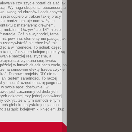
alowanie czy szycie potrafi działać jak
acji. Wymaga skupienia, obecności „tu
rywa uwagę od ekranów i codziennych
zęsto dopiero w trakcie takiej pracy
jak bardzo brakuje nam w życiu
kontaktu z materiałem: drewnem,
bą, metalem. Oczywiście, DIY niesie
frustracje. Coś nie wychodzi, farba
j niż powinna, elementy nie pasują, jak
, a rzeczywistość nie chce być tak
zdjęcia w internecie. To jednak część
nia się. Z czasem kolejne projekty są
owanie bardziej realistyczne, a
okojniejsze. Zyskana cierpliwość
 później w innych dziedzinach życia, bo
 że na sensowne efekty trzeba zwykle
ekać. Domowe projekty DIY nie są
ani testem zaradności. To raczej
 aby chociaż część otaczającego nas
 w swoje ręce: dosłownie i w
awet jeśli zaczniemy od drobnych
tych dekoracji czy jednej odnowionej
my odkryć, że w tym samodzielnym
st coś głęboko satysfakcjonującego.
no zastąpić kolejnym kliknięciem „kup