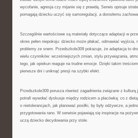
wycofanie, agresja czy mijanie się z prawdą. Serwis opisuje strate
pomagają dziecku uczyć się samoregulacji, a dorosłemu zachowa
Szczególnie wartościowe są materiały dotyczące adaptacji w przed
okres pełen niepokoju: dziecko może płakać, odmawiać wyjścia, m
problemy ze snem. Przedszkole309 pokazuje, że adaptacja to dro
wielu czynników: wcześniejszych zmian, stylu przywiązania, atmo
tego, jak opiekun reaguje na trudne emocje. Dzięki takim treściom
pierwsze dni i uniknąć presji na szybki efekt.
Przedszkole309 porusza również zagadnienia związane z kulturą j
potrafi wywołać dyskusje między rodzicem a placówką: co z dietą
o nietolerancjach, jak planować posiłki, by były odżywcze, a jedn
przygotowania rano. W serwisie pojawiają się inspiracje na pożyw
uczą dziecko decydowania przy stole.