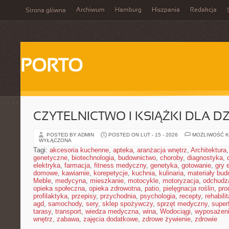
Archiwum
Hamburg
Hiszpania
Redakcja
Strona główna
PORTO
CZYTELNICTWO I KSIĄŻKI DLA DZ
POSTED BY ADMIN
POSTED ON LUT - 15 - 2026
MOŻLIWOŚĆ 
WYŁĄCZONA
Tagi:
akcesoria kuchenne
,
apteka
,
aranżacja wnętrz
,
Architektura
genetyczne
,
biotechnologia
,
budownictwo
,
choroby
,
diagnostyka
,
elektryka
,
farmacja
,
fitness medyczny
,
genetyka
,
gotowanie
,
gry 
domowe
,
kawiarnie
,
korepetycje
,
kuchnia
,
kulinaria
,
materiały bud
Meble
,
medycyna
,
mieszkanie
,
motocykle
,
motoryzacja
,
odchudz
opieka społeczna
,
opieka zdrowotna
,
patio
,
pielęgnacja roślin
,
pro
profilaktyka
,
przepisy
,
przychodnia
,
psychologia
,
recepty
,
rehabili
agd
,
samochody
,
sery
,
sklep spożywczy
,
sprzęt medyczny
,
super
tarasy
,
transport
,
wiedza medyczna
,
wina
,
Wodociągi
,
wyposażeni
wnętrz
,
zabawa
,
zajęcia dodatkowe
,
zdrowe żywienie
,
zdrowie