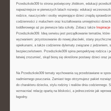
Przedszkole309 to strona poświęcony żłobkom, edukacji przedszk
najważniejsze w pierwszych latach rozwoju: edukacji wczesnoszko
rodzice, nauczyciele i osoby wspierające dzieci znajdą sprawdzon
codzienności z maluchem oraz kształtowania umiejętności dziec
toddlerowego aż po pierwsze lata szkoły. Zobacz także
Inspiracje
Przedszkole309. Ideą serwisu jest porządkowanie tematów, które dl
wyzwaniem: przystosowanie do nowej placówki, stany psychiczne d
opiekunami, a także codzienne dylematy związane z jedzeniem, s
bezpieczeństwem. Przedszkole309 spina perspektywę rodzica i 
łatwiej zrozumieć, skąd biorą się określone postawy dzieci oraz 
Na Przedszkole309 tematy wychowania są przedstawiane w sposó
nadmiernego pouczania. Zamiast tego otrzymujesz pakiet rozwią
do charakteru dziecka, stylu rodziny i realiów dnia codziennego. 
wzmacniać relację opartą na bliskości, a jednocześnie jak wpro
łagodny.