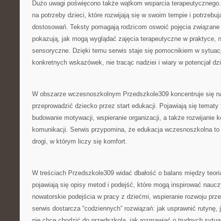
Dużo uwagi poświęcono także wątkom wsparcia terapeutycznego.
na potrzeby dzieci, które rozwijają się w swoim tempie i potrzebu
dostosowań. Teksty pomagają rodzicom oswoić pojęcia związane 
pokazują, jak mogą wyglądać zajęcia terapeutyczne w praktyce, 
sensoryczne. Dzięki temu serwis staje się pomocnikiem w sytuac
konkretnych wskazówek, nie tracąc nadziei i wiary w potencjał dz
W obszarze wczesnoszkolnym Przedszkole309 koncentruje się na
przeprowadzić dziecko przez start edukacji. Pojawiają się tematy
budowanie motywacji, wspieranie organizacji, a także rozwijanie 
komunikacji. Serwis przypomina, że edukacja wczesnoszkolna to 
drogi, w którym liczy się komfort.
W treściach Przedszkole309 widać dbałość o balans między teorią
pojawiają się opisy metod i podejść, które mogą inspirować nauczy
nowatorskie podejścia w pracy z dziećmi, wspieranie rozwoju przez
serwis dostarcza “codziennych” rozwiązań: jak usprawnić rutynę,
nie chce chodzić do przedszkola, jak rozmawiać o trudnych sytua