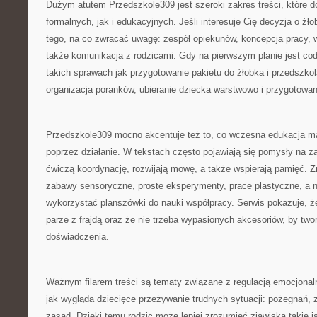
Dużym atutem Przedszkole309 jest szeroki zakres treści, które 
formalnych, jak i edukacyjnych. Jeśli interesuje Cię decyzja o żł
tego, na co zwracać uwagę: zespół opiekunów, koncepcja pracy, w
także komunikacja z rodzicami. Gdy na pierwszym planie jest c
takich sprawach jak przygotowanie pakietu do żłobka i przedszko
organizacja poranków, ubieranie dziecka warstwowo i przygotowa
Przedszkole309 mocno akcentuje też to, co wczesna edukacja ma 
poprzez działanie. W tekstach często pojawiają się pomysły na z
ćwiczą koordynację, rozwijają mowę, a także wspierają pamięć. Zn
zabawy sensoryczne, proste eksperymenty, prace plastyczne, a n
wykorzystać planszówki do nauki współpracy. Serwis pokazuje, ż
parze z frajdą oraz że nie trzeba wypasionych akcesoriów, by tw
doświadczenia.
Ważnym filarem treści są tematy związane z regulacją emocjonal
jak wygląda dziecięce przeżywanie trudnych sytuacji: pożegnań, 
zasad. Dzięki temu rodzic może lepiej zrozumieć zjawiska takie j