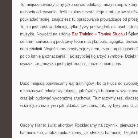
To miejsce stworzyliśmy jako serwis edukacji muzycznej, w któr
radością odkrywania. Jeśli szukasz czytelnego startu w świat dź
poukładać teorię, znajdziesz tu opracowania prowadzące od prost
To nie jest zestaw definicji, tylko żywy przewodnik dla osób, któr
muzykę. Nowości na stronie
Ear Training – Trening Słuchu
i Śpie
centrum serwisu są podstawy teorii muzyki: puls, agogika, prowad
na pięciolinii. Wyjaśniamy prostym językiem, czym są długości 
po co istnieją oznaczenia i jak szybciej kojarzyć symbole. Dzięki
uważał, że „muzyka jest zbyt trudna”, może złapać sens.
Dużo miejsca poświęcamy ear trainingowi, bo to klucz do swobod
rozpoznawać relacje wysokości, jak ćwiczyć trafianie w wysokośc
oraz jak budować wyobraźnię słuchową. Tłumaczymy też, dlaczeg
ważniejsza niż zryw i jak układać ćwiczenia tak, by były proste, 
Osobny filar to świat akordów. Rozkładamy na czynniki pierwsze 
harmoniczne, a także pokazujemy, jak słyszeć harmonię. Dzięki t