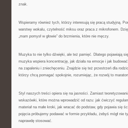
znak.
Wspieramy również tych, którzy interesują się pracą studyjną. P
warstwy wokalu, czytelność miksu oraz praca z mikrofonem. Dzięk
„mam pomysł w głowie” do brzmienia, które nie męczy.
Muzyka to nie tylko dźwięki, ale też pamięć. Dlatego pojawiają się
muzyka wspiera koncentrację, jak działa na emocje i jak budowa
na zapaleniu i zniechęceniu. Znajdzie się też przestrzeń dla ro
którzy chcą pomagać spokojnie, rozumiejąc, że rozwój to maraton
Styl naszych treści opiera się na jasności. Zamiast teoretyzowan
wskazówki, które można wprowadzić od razu: jak ćwiczyć regularnie
materiał na małe kroki, jak wracać do podstaw, gdy pojawia się śc
pojęcia próbujemy podawać w formie przykładu, żebyś mógł nie tyl
naprawdę stosować.