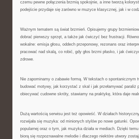
czemu pewne połączenia brzmią spokojnie, a inne tworzą kolorys
podejście przydaje się zarówno w muzyce klasycznej, jak i w cod
Ważnym tematem są świat brzmień. Opisujemy grupy brzmieniow
dobrać pierwszy sprzęt, a także jak ćwiczyć bez frustracji. Równo
wokalne: emisja głosu, oddech przeponowy, rezonans oraz interpr
pracować nad skalą, co robić, gdy głos brzmi płasko, i jak ćwiczy
zdrowe.
Nie zapominamy o zabawie formą. W tekstach o spontanicznym t
budować motywy, jak korzystać z skal i jak przełamywać paraliż 
obiecywać cudowne skróty, stawiamy na praktykę, która daje rea
Dużą wartością serwisu jest też opowieść. W działach historyczn
rozwijała się muzyka: od minionych stylów po nowe gatunki. Op
popularnej oraz o tym, jak muzyka działa w mediach. Dzięki temu
biorą się rozpoznawalne melodie i dlaczego niektóre utwory zost