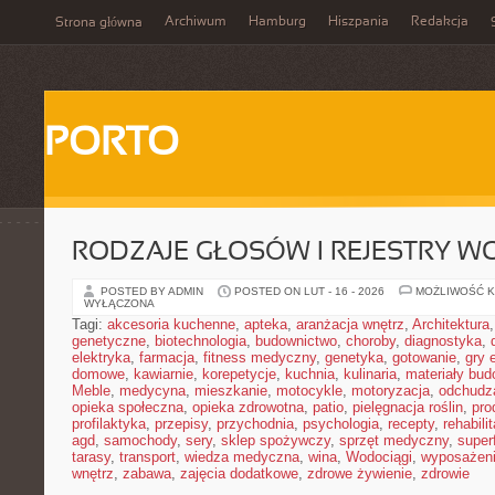
Archiwum
Hamburg
Hiszpania
Redakcja
Strona główna
PORTO
RODZAJE GŁOSÓW I REJESTRY 
POSTED BY ADMIN
POSTED ON LUT - 16 - 2026
MOŻLIWOŚĆ 
WYŁĄCZONA
Tagi:
akcesoria kuchenne
,
apteka
,
aranżacja wnętrz
,
Architektura
genetyczne
,
biotechnologia
,
budownictwo
,
choroby
,
diagnostyka
,
elektryka
,
farmacja
,
fitness medyczny
,
genetyka
,
gotowanie
,
gry 
domowe
,
kawiarnie
,
korepetycje
,
kuchnia
,
kulinaria
,
materiały bud
Meble
,
medycyna
,
mieszkanie
,
motocykle
,
motoryzacja
,
odchudz
opieka społeczna
,
opieka zdrowotna
,
patio
,
pielęgnacja roślin
,
pro
profilaktyka
,
przepisy
,
przychodnia
,
psychologia
,
recepty
,
rehabili
agd
,
samochody
,
sery
,
sklep spożywczy
,
sprzęt medyczny
,
super
tarasy
,
transport
,
wiedza medyczna
,
wina
,
Wodociągi
,
wyposażeni
wnętrz
,
zabawa
,
zajęcia dodatkowe
,
zdrowe żywienie
,
zdrowie