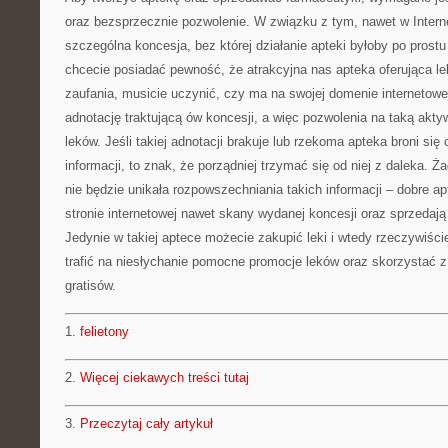
oraz bezsprzecznie pozwolenie. W związku z tym, nawet w Interne
szczególna koncesja, bez której działanie apteki byłoby po prostu
chcecie posiadać pewność, że atrakcyjna nas apteka oferująca le
zaufania, musicie uczynić, czy ma na swojej domenie internetowe
adnotację traktującą ów koncesji, a więc pozwolenia na taką akt
leków. Jeśli takiej adnotacji brakuje lub rzekoma apteka broni się
informacji, to znak, że porządniej trzymać się od niej z daleka. 
nie będzie unikała rozpowszechniania takich informacji – dobre a
stronie internetowej nawet skany wydanej koncesji oraz sprzedają
Jedynie w takiej aptece możecie zakupić leki i wtedy rzeczywiście
trafić na niesłychanie pomocne promocje leków oraz skorzystać 
gratisów.
1.
felietony
2.
Więcej ciekawych treści tutaj
3.
Przeczytaj cały artykuł