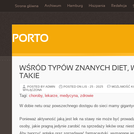
Archiwum
Hamburg
Hiszpania
Redakcja
Strona główna
PORTO
WŚRÓD TYPÓW ZNANYCH DIET, 
TAKIE
POSTED BY ADMIN
POSTED ON LIS - 25 - 2025
MOŻLIWOŚĆ 
WYŁĄCZONA
Tagi:
choroby
,
lekarze
,
medycyna
,
zdrowie
W dobie netu oraz powszechnego dostępu do sieci mamy giganty
Ponieważ aktywność jaką jest lek na stawy nie może być prowa
osoby, jakie pragną jedynie zarobić na sprzedaży leków oraz nies
Aby tworzyć aptekę oraz sprzedawać farmaceutyki, wymagane jes