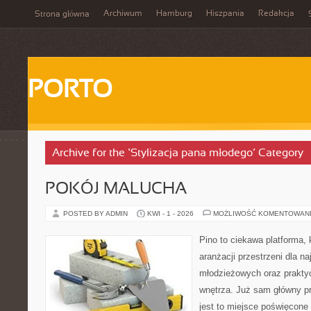
Archiwum
Hamburg
Hiszpania
Redakcja
Strona główna
PORTO
Archive for the ‘Stylizacja pana młodego’ Category
POKÓJ MALUCHA
POSTED BY ADMIN
KWI - 1 - 2026
MOŻLIWOŚĆ KOMENTOWAN
Pino to ciekawa platforma, 
aranżacji przestrzeni dla 
młodzieżowych oraz prakty
wnętrza. Już sam główny p
jest to miejsce poświęcon