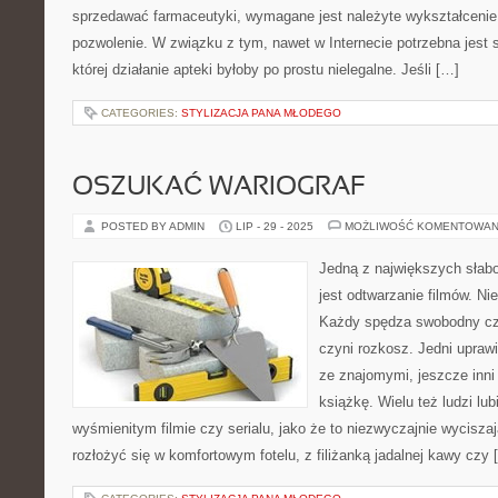
sprzedawać farmaceutyki, wymagane jest należyte wykształcenie
pozwolenie. W związku z tym, nawet w Internecie potrzebna jest
której działanie apteki byłoby po prostu nielegalne. Jeśli […]
CATEGORIES:
STYLIZACJA PANA MŁODEGO
OSZUKAĆ WARIOGRAF
POSTED BY ADMIN
LIP - 29 - 2025
MOŻLIWOŚĆ KOMENTOWAN
Jedną z największych słabo
jest odtwarzanie filmów. N
Każdy spędza swobodny cza
czyni rozkosz. Jedni uprawia
ze znajomymi, jeszcze inni
książkę. Wielu też ludzi lu
wyśmienitym filmie czy serialu, jako że to niezwyczajnie wycisza
rozłożyć się w komfortowym fotelu, z filiżanką jadalnej kawy czy 