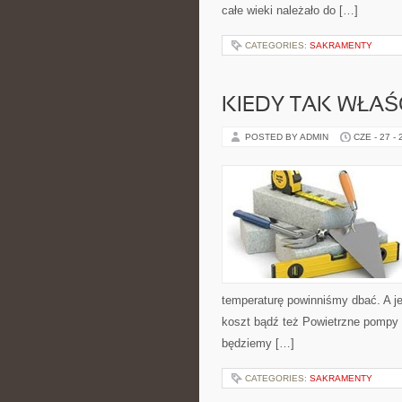
całe wieki należało do […]
CATEGORIES:
SAKRAMENTY
KIEDY TAK WŁAŚ
POSTED BY ADMIN
CZE - 27 -
temperaturę powinniśmy dbać. A je
koszt bądź też Powietrzne pompy 
będziemy […]
CATEGORIES:
SAKRAMENTY