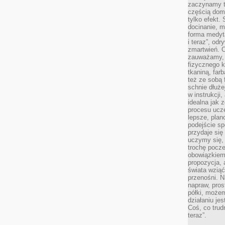
zaczynamy tr
częścią domo
tylko efekt.
docinanie, m
forma medyt
i teraz”, od
zmartwień. C
zauważamy, 
fizycznego 
tkaniną, far
też ze sobą 
schnie dłuże
w instrukcji
idealna jak 
procesu ucze
lepsze, plan
podejście sp
przydaje się
uczymy się,
trochę pocz
obowiązkiem 
propozycja,
świata wziąć
przenośni. N
napraw, pros
półki, może
działaniu je
Coś, co trud
teraz”.