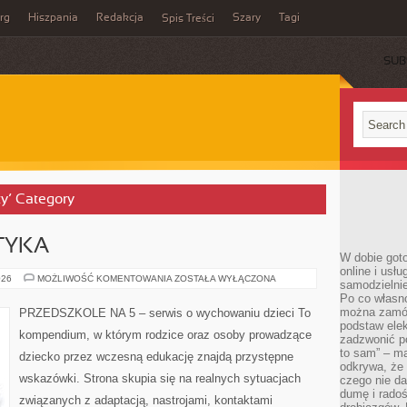
rg
Hiszpania
Redakcja
Szary
Tagi
Spis Treści
SUB
ty’ Category
ETYKA
W dobie got
online i usł
ŻYWIENIE
026
MOŻLIWOŚĆ KOMENTOWANIA
ZOSTAŁA WYŁĄCZONA
samodzielni
I
Po co własn
DIETETYKA
można zamów
PRZEDSZKOLE NA 5 – serwis o wychowaniu dzieci To
podstaw elek
kompendium, w którym rodzice oraz osoby prowadzące
zadzwonić p
to sam” – ma
dziecko przez wczesną edukację znajdą przystępne
odkrywa, że 
wskazówki. Strona skupia się na realnych sytuacjach
czego nie da
dumę i radoś
związanych z adaptacją, nastrojami, kontaktami