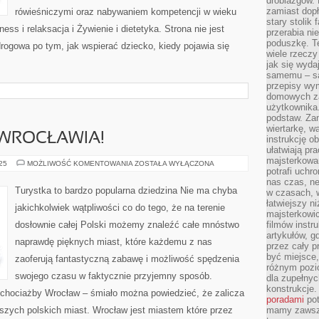
drobiazgów.
zamiast dop
rówieśniczymi oraz nabywaniem kompetencji w wieku
stary stolik
s i relaksacja i Żywienie i dietetyka. Strona nie jest
przerabia n
poduszkę. T
drogowa po tym, jak wspierać dziecko, kiedy pojawia się
wiele rzeczy
jak się wyda
samemu – są
przepisy wy
domowych za
użytkownika
podstaw. Zan
wiertarkę, 
 WROCŁAWIA!
instrukcję ob
ułatwiają pr
majsterkowan
ODKRYJ
025
MOŻLIWOŚĆ KOMENTOWANIA
ZOSTAŁA WYŁĄCZONA
potrafi uchr
PIĘKNO
WROCŁAWIA!
nas czas, ne
Turystka to bardzo popularna dziedzina Nie ma chyba
w czasach, w
łatwiejszy n
jakichkolwiek wątpliwości co do tego, że na terenie
majsterkowic
dosłownie całej Polski możemy znaleźć całe mnóstwo
filmów instr
artykułów, g
naprawdę pięknych miast, które każdemu z nas
przez cały p
być miejsce,
zaoferują fantastyczną zabawę i możliwość spędzenia
różnym pozio
swojego czasu w faktycznie przyjemny sposób.
dla zupełny
konstrukcje
 chociażby Wrocław – śmiało można powiedzieć, że zalicza
poradami
pot
szych polskich miast. Wrocław jest miastem które przez
mamy zawsze