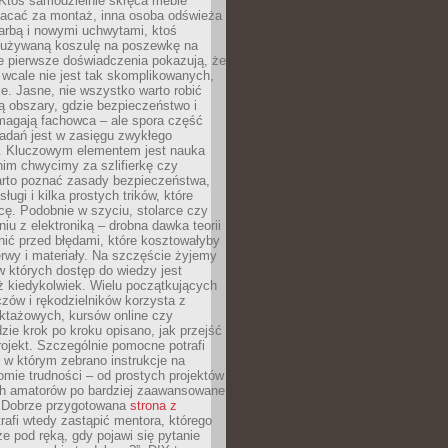
 Ktoś samodzielnie skręca meble
łacać za montaż, inna osoba odświeża
 farbą i nowymi uchwytami, ktoś
ieużywaną koszulę na poszewkę na
e pierwsze doświadczenia pokazują, że
 wcale nie jest tak skomplikowanych,
je. Jasne, nie wszystko warto robić
 obszary, gdzie bezpieczeństwo i
magają fachowca – ale spora część
dań jest w zasięgu zwykłego
. Kluczowym elementem jest nauka
im chwycimy za szlifierkę czy
warto poznać zasady bezpieczeństwa,
sługi i kilka prostych trików, które
acę. Podobnie w szyciu, stolarce czy
iu z elektroniką – drobna dawka teorii
onić przed błędami, które kosztowałyby
rwy i materiały. Na szczęście żyjemy
 których dostęp do wiedzy jest
iż kiedykolwiek. Wielu początkujących
zów i rękodzielników korzysta z
uktażowych, kursów online czy
dzie krok po kroku opisano, jak przejść
rojekt. Szczególnie pomocne potrafi
 w którym zebrano instrukcje na
mie trudności – od prostych projektów
ch amatorów po bardziej zaawansowane
. Dobrze przygotowana
strona z
rafi wtedy zastąpić mentora, którego
 pod ręką, gdy pojawi się pytanie