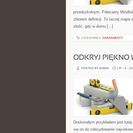
przedszkolnym. Polecamy Mindfulnes
zbiorem definicji. To raczej mapa 
złość, gdy w domu […]
CATEGORIES:
SAKRAMENTY
ODKRYJ PIĘKNO
POSTED BY ADMIN
LIP - 4 - 2
Doskonałym przykładem jest tutaj
się on do zdecydowanie najciekaw