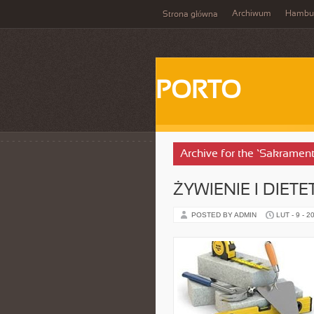
Archiwum
Hambu
Strona główna
PORTO
Archive for the ‘Sakramen
ŻYWIENIE I DIET
POSTED BY ADMIN
LUT - 9 - 2