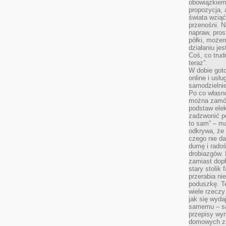
obowiązkiem 
propozycja,
świata wziąć
przenośni. N
napraw, pros
półki, może
działaniu je
Coś, co trud
teraz”.
W dobie got
online i usł
samodzielni
Po co własn
można zamów
podstaw elek
zadzwonić p
to sam” – ma
odkrywa, że 
czego nie da
dumę i radoś
drobiazgów.
zamiast dop
stary stolik
przerabia n
poduszkę. T
wiele rzeczy
jak się wyda
samemu – są
przepisy wy
domowych za