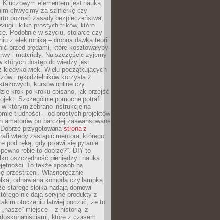
. Kluczowym elementem jest nauka
im chwycimy za szlifierkę czy
warto poznać zasady bezpieczeństwa,
sługi i kilka prostych trików, które
acę. Podobnie w szyciu, stolarce czy
iu z elektroniką – drobna dawka teorii
onić przed błędami, które kosztowałyby
rwy i materiały. Na szczęście żyjemy
 których dostęp do wiedzy jest
iż kiedykolwiek. Wielu początkujących
zów i rękodzielników korzysta z
uktażowych, kursów online czy
dzie krok po kroku opisano, jak przejść
rojekt. Szczególnie pomocne potrafi
 w którym zebrano instrukcje na
mie trudności – od prostych projektów
ch amatorów po bardziej zaawansowane
. Dobrze przygotowana
strona z
rafi wtedy zastąpić mentora, którego
 pod ręką, gdy pojawi się pytanie
 pewno robię to dobrze?”. DIY to
ylko oszczędność pieniędzy i nauka
jętności. To także sposób na
ję przestrzeni. Własnoręcznie
łka, odnawiana komoda czy lampka
ze starego słoika nadają domowi
którego nie dają seryjne produkty z
takim otoczeniu łatwiej poczuć, że to
 „nasze” miejsce – z historią, z
edoskonałościami, które z czasem