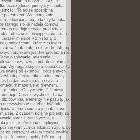
 pewno robię to dobrze?”. DIY to
ylko oszczędność pieniędzy i nauka
jętności. To także sposób na
ję przestrzeni. Własnoręcznie
łka, odnawiana komoda czy lampka
ze starego słoika nadają domowi
którego nie dają seryjne produkty z
takim otoczeniu łatwiej poczuć, że to
 „nasze” miejsce – z historią, z
edoskonałościami, które z czasem
aktować jak urok, a nie wadę. Istotną
wych projektów jest też proces, a nie
 Samo planowanie, mierzenie,
alowanie czy szycie potrafi działać jak
acji. Wymaga skupienia, obecności „tu
rywa uwagę od ekranów i codziennych
zęsto dopiero w trakcie takiej pracy
jak bardzo brakuje nam w życiu
kontaktu z materiałem: drewnem,
bą, metalem. Oczywiście, DIY niesie
frustracje. Coś nie wychodzi, farba
j niż powinna, elementy nie pasują, jak
, a rzeczywistość nie chce być tak
zdjęcia w internecie. To jednak część
nia się. Z czasem kolejne projekty są
owanie bardziej realistyczne, a
okojniejsze. Zyskana cierpliwość
 później w innych dziedzinach życia, bo
 że na sensowne efekty trzeba zwykle
ekać. Domowe projekty DIY nie są