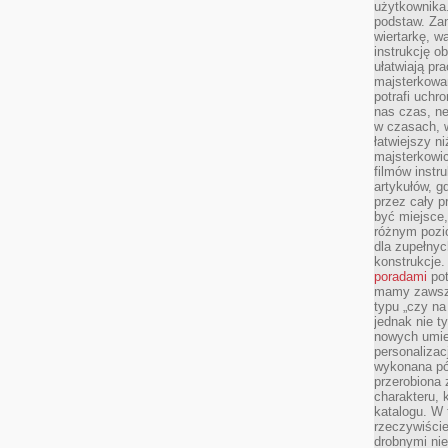
użytkownika
podstaw. Zan
wiertarkę, 
instrukcję ob
ułatwiają pr
majsterkowan
potrafi uchr
nas czas, ne
w czasach, w
łatwiejszy n
majsterkowic
filmów instr
artykułów, g
przez cały p
być miejsce,
różnym pozio
dla zupełny
konstrukcje
poradami
pot
mamy zawsze
typu „czy na
jednak nie t
nowych umie
personalizac
wykonana pó
przerobiona 
charakteru, 
katalogu. W 
rzeczywiście
drobnymi ni