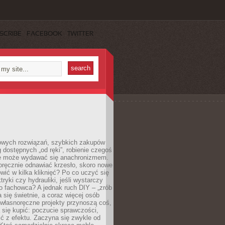
SCRIBE
FACEBOOK
TWITTER
owych rozwiązań, szybkich zakupów
ug dostępnych „od ręki”, robienie czegoś
e może wydawać się anachronizmem.
oręcznie odnawiać krzesło, skoro nowe
ić w kilka kliknięć? Po co uczyć się
tryki czy hydrauliki, jeśli wystarczy
o fachowca? A jednak ruch DIY – „zrób
 się świetnie, a coraz więcej osób
własnoręczne projekty przynoszą coś,
 się kupić: poczucie sprawczości,
ć z efektu. Zaczyna się zwykle od