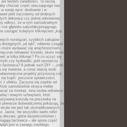
ani testem zaradności. To raczej
 aby chociaż część otaczającego nas
 w swoje ręce: dosłownie i w
awet jeśli zaczniemy od drobnych
tych dekoracji czy jednej odnowionej
my odkryć, że w tym samodzielnym
st coś głęboko satysfakcjonującego.
no zastąpić kolejnym kliknięciem „kup
owych rozwiązań, szybkich zakupów
ug dostępnych „od ręki”, robienie czegoś
e może wydawać się anachronizmem.
oręcznie odnawiać krzesło, skoro nowe
ić w kilka kliknięć? Po co uczyć się
tryki czy hydrauliki, jeśli wystarczy
o fachowca? A jednak ruch DIY – „zrób
 się świetnie, a coraz więcej osób
własnoręczne projekty przynoszą coś,
 się kupić: poczucie sprawczości,
ć z efektu. Zaczyna się zwykle od
 Ktoś samodzielnie skręca meble
łacać za montaż, inna osoba odświeża
 farbą i nowymi uchwytami, ktoś
ieużywaną koszulę na poszewkę na
e pierwsze doświadczenia pokazują, że
 wcale nie jest tak skomplikowanych,
je. Jasne, nie wszystko warto robić
 obszary, gdzie bezpieczeństwo i
magają fachowca – ale spora część
dań jest w zasięgu zwykłego