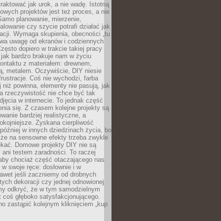
aktować jak urok, a nie wadę. Istotną
wych projektów jest też proces, a nie
 Samo planowanie, mierzenie,
alowanie czy szycie potrafi działać jak
acji. Wymaga skupienia, obecności „tu
rywa uwagę od ekranów i codziennych
zęsto dopiero w trakcie takiej pracy
jak bardzo brakuje nam w życiu
kontaktu z materiałem: drewnem,
bą, metalem. Oczywiście, DIY niesie
frustracje. Coś nie wychodzi, farba
j niż powinna, elementy nie pasują, jak
, a rzeczywistość nie chce być tak
zdjęcia w internecie. To jednak część
nia się. Z czasem kolejne projekty są
owanie bardziej realistyczne, a
okojniejsze. Zyskana cierpliwość
 później w innych dziedzinach życia, bo
 że na sensowne efekty trzeba zwykle
ekać. Domowe projekty DIY nie są
ani testem zaradności. To raczej
 aby chociaż część otaczającego nas
 w swoje ręce: dosłownie i w
awet jeśli zaczniemy od drobnych
tych dekoracji czy jednej odnowionej
my odkryć, że w tym samodzielnym
st coś głęboko satysfakcjonującego.
no zastąpić kolejnym kliknięciem „kup