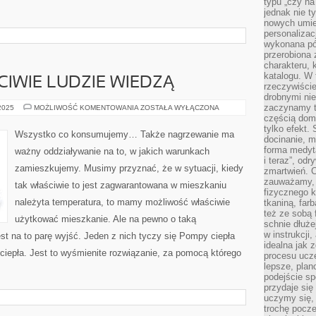
typu „czy na
jednak nie t
nowych umie
personalizac
wykonana pó
przerobiona 
charakteru, 
katalogu. W 
CIWIE LUDZIE WIEDZĄ…
rzeczywiście
drobnymi ni
zaczynamy tr
KIEDY
 2025
MOŻLIWOŚĆ KOMENTOWANIA
ZOSTAŁA WYŁĄCZONA
TAK
częścią domo
WŁAŚCIWIE
tylko efekt.
LUDZIE
Wszystko co konsumujemy… Także nagrzewanie ma
WIEDZĄ…
docinanie, m
forma medyt
ważny oddziaływanie na to, w jakich warunkach
i teraz”, od
zamieszkujemy. Musimy przyznać, że w sytuacji, kiedy
zmartwień. C
zauważamy, 
tak właściwie to jest zagwarantowana w mieszkaniu
fizycznego 
należyta temperatura, to mamy możliwość właściwie
tkaniną, far
też ze sobą 
użytkować mieszkanie. Ale na pewno o taką
schnie dłuże
w instrukcji
st na to parę wyjść. Jeden z nich tyczy się Pompy ciepła
idealna jak 
ciepła. Jest to wyśmienite rozwiązanie, za pomocą którego
procesu ucze
lepsze, plan
podejście sp
przydaje się
uczymy się,
trochę pocz