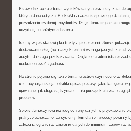
Przewodnik opisuje temat wycieków danych oraz notyfikacji do o
których dane dotyczą. Podkreśla znaczenie sprawnego działania,
prowadzenia ewidencji incydentów. Dzięki temu organizacje mogą
uczyć się po każdym zdarzeniu.
Istotny wątek stanowią kontrakty z procesorami. Serwis pokazuje
dostawcami usług (np. narzędzi online) wymaga jasnych zasad: 
audytu, dalszego przekazywania. Dzięki temu administrator zach
udokumentować zgodność.
Na stronie pojawia się także temat rejestrów czynności oraz dok
o to, aby organizacja potrafiła opisać procesy: jakie kategorie, w
ujawniane, jak długo są trzymane. Taki porządek ułatwia przeglą
procesów.
Serwis tłumaczy również ideę ochrony danych w projektowaniu ora
praktyce oznacza to, że systemy, formularze i procesy powinny 
założenia ograniczać zbieranie danych do minimum, zapewniać b