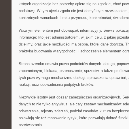
których organizacja bez potrzeby opiera się na zgodzie, choć po
podstawę. W tym ujęciu zgoda nie jest domyślnym rozwiązaniem
konkretnych warunkach: braku przymusu, konkretności, świadomo
Ważnym elementem jest obowiązek informacyjny. Serwis pokazuj
informacje: kto jest administratorem, w jakim celu, z jakiej przesł
dzielimy, oraz jakie możliwości ma osoba, której dane dotyczą. Tr
praktyką budowania wiarygodności i jednocześnie elementem ogra
Strona szeroko omawia prawa podmiotów danych: dostęp, poprawi
zapomnianym, blokada, przenoszenie, sprzeciw, a także profilowa
tych praw wymaga mechanizmu obsługi: sprawdzenia uprawnień, 
reakcji, oraz udowadniania podjętych kroków.
Niezwykle istotny jest obszar zabezpieczeń organizacyjnych. Ser
danych to nie tylko antywirus, ale cały zestaw mechanizmów: role
odtwarzanie, rejestry zdarzeń, podział zasobów, kultura bezpiec
pojawiają się też mapowanie ryzyk, które pozwalają dobrać środk
przetwarzania.