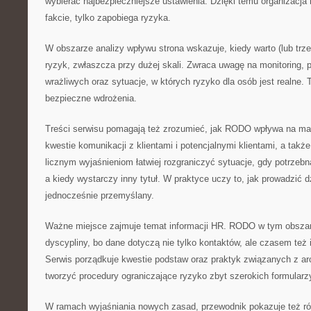
wybierać najbezpieczniejsze ustawienia. Dzięki temu organizacja
fakcie, tylko zapobiega ryzyka.
W obszarze analizy wpływu strona wskazuje, kiedy warto (lub tr
ryzyk, zwłaszcza przy dużej skali. Zwraca uwagę na monitoring, 
wrażliwych oraz sytuacje, w których ryzyko dla osób jest realne. 
bezpieczne wdrożenia.
Treści serwisu pomagają też zrozumieć, jak RODO wpływa na ma
kwestie komunikacji z klientami i potencjalnymi klientami, a takż
licznym wyjaśnieniom łatwiej rozgraniczyć sytuacje, gdy potrzebn
a kiedy wystarczy inny tytuł. W praktyce uczy to, jak prowadzić d
jednocześnie przemyślany.
Ważne miejsce zajmuje temat informacji HR. RODO w tym obsza
dyscypliny, bo dane dotyczą nie tylko kontaktów, ale czasem też 
Serwis porządkuje kwestie podstaw oraz praktyk związanych z ar
tworzyć procedury ograniczające ryzyko zbyt szerokich formularz
W ramach wyjaśniania nowych zasad, przewodnik pokazuje też r