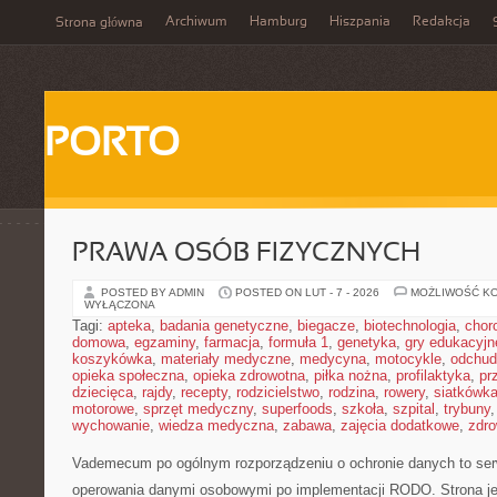
Archiwum
Hamburg
Hiszpania
Redakcja
Strona główna
PORTO
PRAWA OSÓB FIZYCZNYCH
POSTED BY ADMIN
POSTED ON LUT - 7 - 2026
MOŻLIWOŚĆ K
WYŁĄCZONA
Tagi:
apteka
,
badania genetyczne
,
biegacze
,
biotechnologia
,
chor
domowa
,
egzaminy
,
farmacja
,
formuła 1
,
genetyka
,
gry edukacyjn
koszykówka
,
materiały medyczne
,
medycyna
,
motocykle
,
odchud
opieka społeczna
,
opieka zdrowotna
,
piłka nożna
,
profilaktyka
,
pr
dziecięca
,
rajdy
,
recepty
,
rodzicielstwo
,
rodzina
,
rowery
,
siatkówk
motorowe
,
sprzęt medyczny
,
superfoods
,
szkoła
,
szpital
,
trybuny
wychowanie
,
wiedza medyczna
,
zabawa
,
zajęcia dodatkowe
,
zdro
Vademecum po ogólnym rozporządzeniu o ochronie danych to serw
operowania danymi osobowymi po implementacji RODO. Strona je