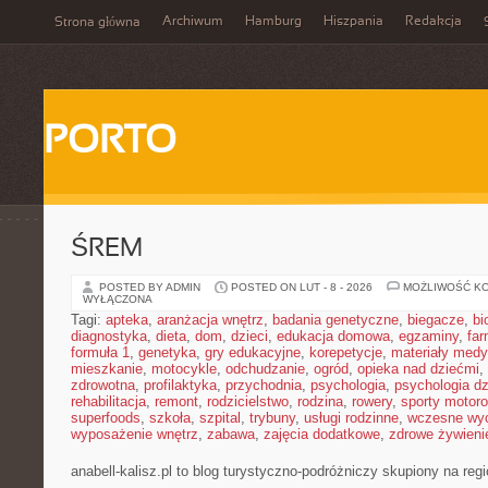
Archiwum
Hamburg
Hiszpania
Redakcja
Strona główna
PORTO
ŚREM
POSTED BY ADMIN
POSTED ON LUT - 8 - 2026
MOŻLIWOŚĆ K
WYŁĄCZONA
Tagi:
apteka
,
aranżacja wnętrz
,
badania genetyczne
,
biegacze
,
bi
diagnostyka
,
dieta
,
dom
,
dzieci
,
edukacja domowa
,
egzaminy
,
far
formuła 1
,
genetyka
,
gry edukacyjne
,
korepetycje
,
materiały med
mieszkanie
,
motocykle
,
odchudzanie
,
ogród
,
opieka nad dziećmi
,
zdrowotna
,
profilaktyka
,
przychodnia
,
psychologia
,
psychologia dz
rehabilitacja
,
remont
,
rodzicielstwo
,
rodzina
,
rowery
,
sporty motor
superfoods
,
szkoła
,
szpital
,
trybuny
,
usługi rodzinne
,
wczesne wy
wyposażenie wnętrz
,
zabawa
,
zajęcia dodatkowe
,
zdrowe żywieni
anabell-kalisz.pl to blog turystyczno-podróżniczy skupiony na reg