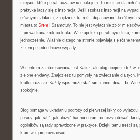
miejscu, które potrafi oczarować spokojem. To miejsce dla miłoś
praktyka łączy się z inspiracją. Jeśli szukasz inspiracji na wypad
głównym szlakiem, znajdziesz tu treści dopasowane do różnych 
miasta to
Śrem
i Szamotuły. To nie jest wyłącznie zbiór miejsców
– prowadzona krok po kroku. Wielkopolska potrafi być dzika, kame
jednocześnie. Właśnie dlatego na stronie pojawiają się różne te
zieleni po jednodniowe wypady.
W centrum zainteresowania jest Kalisz, ale blog obejmuje też wioski
zielone enklawy. Znajdziesz tu pomysły na zwiedzanie dla tych, 
krótkim czasie. Każdy wpis może stać się planem dnia – bo Wiel
spokojnie.
Blog pomaga w układaniu podróży od pierwszej iskry do wyjazdu. 
porady: jak trafić, jak ułożyć harmonogram, co przygotować, kied
ogólników są rady sprawdzone w praktyce. Dzięki temu treści są 
które wolą improwizować.