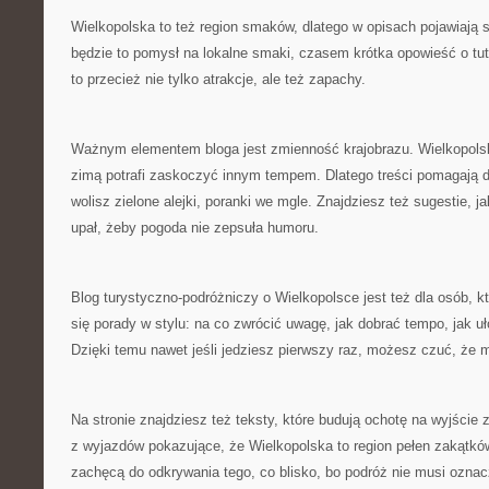
Wielkopolska to też region smaków, dlatego w opisach pojawiają 
będzie to pomysł na lokalne smaki, czasem krótka opowieść o tu
to przecież nie tylko atrakcje, ale też zapachy.
Ważnym elementem bloga jest zmienność krajobrazu. Wielkopolsk
zimą potrafi zaskoczyć innym tempem. Dlatego treści pomagają d
wolisz zielone alejki, poranki we mgle. Znajdziesz też sugestie, 
upał, żeby pogoda nie zepsuła humoru.
Blog turystyczno-podróżniczy o Wielkopolsce jest też dla osób, kt
się porady w stylu: na co zwrócić uwagę, jak dobrać tempo, jak u
Dzięki temu nawet jeśli jedziesz pierwszy raz, możesz czuć, że 
Na stronie znajdziesz też teksty, które budują ochotę na wyjście
z wyjazdów pokazujące, że Wielkopolska to region pełen zakątk
zachęcą do odkrywania tego, co blisko, bo podróż nie musi oznac