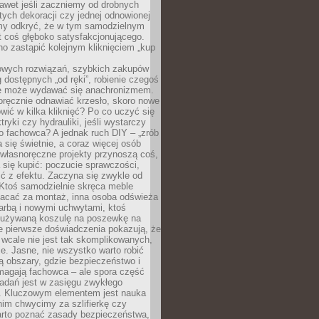
awet jeśli zaczniemy od drobnych
tych dekoracji czy jednej odnowionej
my odkryć, że w tym samodzielnym
st coś głęboko satysfakcjonującego.
no zastąpić kolejnym kliknięciem „kup
owych rozwiązań, szybkich zakupów
ug dostępnych „od ręki”, robienie czegoś
e może wydawać się anachronizmem.
oręcznie odnawiać krzesło, skoro nowe
ić w kilka kliknięć? Po co uczyć się
tryki czy hydrauliki, jeśli wystarczy
o fachowca? A jednak ruch DIY – „zrób
 się świetnie, a coraz więcej osób
własnoręczne projekty przynoszą coś,
 się kupić: poczucie sprawczości,
ć z efektu. Zaczyna się zwykle od
 Ktoś samodzielnie skręca meble
łacać za montaż, inna osoba odświeża
 farbą i nowymi uchwytami, ktoś
ieużywaną koszulę na poszewkę na
e pierwsze doświadczenia pokazują, że
 wcale nie jest tak skomplikowanych,
je. Jasne, nie wszystko warto robić
 obszary, gdzie bezpieczeństwo i
magają fachowca – ale spora część
dań jest w zasięgu zwykłego
. Kluczowym elementem jest nauka
im chwycimy za szlifierkę czy
warto poznać zasady bezpieczeństwa,