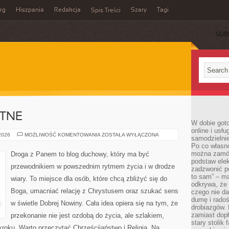
rg
Hiszpania
Redakcja
Szary
Tagi
Spis Treści
SUB
YTNE
W dobie got
online i usł
RELIGIE
 2026
MOŻLIWOŚĆ KOMENTOWANIA
ZOSTAŁA WYŁĄCZONA
samodzielni
STAROŻYTNE
Po co własn
można zamów
Droga z Panem to blog duchowy, który ma być
podstaw elek
przewodnikiem w powszednim rytmem życia i w drodze
zadzwonić p
to sam” – ma
wiary. To miejsce dla osób, które chcą zbliżyć się do
odkrywa, że 
Boga, umacniać relację z Chrystusem oraz szukać sens
czego nie da
dumę i radoś
w świetle Dobrej Nowiny. Cała idea opiera się na tym, że
drobiazgów.
zamiast dop
przekonanie nie jest ozdobą do życia, ale szlakiem,
stary stolik
roku. Warto przeczytać Chrześcijaństwo i Religia. Na