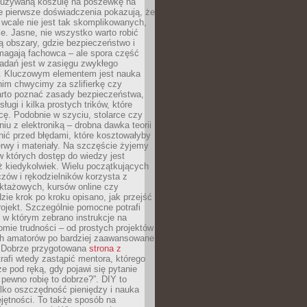
ieużywaną koszulę na poszewkę na
e pierwsze doświadczenia pokazują, że
 wcale nie jest tak skomplikowanych,
je. Jasne, nie wszystko warto robić
 obszary, gdzie bezpieczeństwo i
magają fachowca – ale spora część
dań jest w zasięgu zwykłego
. Kluczowym elementem jest nauka
im chwycimy za szlifierkę czy
warto poznać zasady bezpieczeństwa,
sługi i kilka prostych trików, które
acę. Podobnie w szyciu, stolarce czy
iu z elektroniką – drobna dawka teorii
onić przed błędami, które kosztowałyby
rwy i materiały. Na szczęście żyjemy
 których dostęp do wiedzy jest
iż kiedykolwiek. Wielu początkujących
zów i rękodzielników korzysta z
uktażowych, kursów online czy
dzie krok po kroku opisano, jak przejść
rojekt. Szczególnie pomocne potrafi
 w którym zebrano instrukcje na
mie trudności – od prostych projektów
ch amatorów po bardziej zaawansowane
. Dobrze przygotowana
strona z
rafi wtedy zastąpić mentora, którego
 pod ręką, gdy pojawi się pytanie
 pewno robię to dobrze?”. DIY to
ylko oszczędność pieniędzy i nauka
jętności. To także sposób na