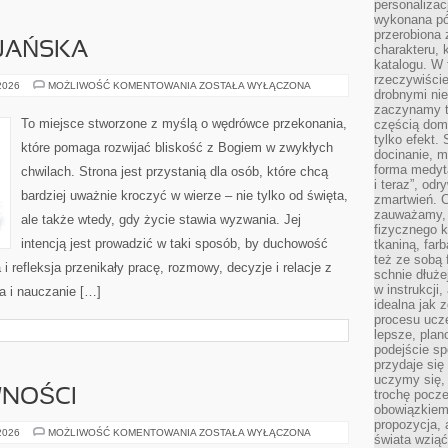
personalizac
wykonana pó
przerobiona 
IJAŃSKA
charakteru, 
katalogu. W 
rzeczywiście
ETYKA
 2026
MOŻLIWOŚĆ KOMENTOWANIA
ZOSTAŁA WYŁĄCZONA
drobnymi ni
CHRZEŚCIJAŃSKA
zaczynamy tr
To miejsce stworzone z myślą o wędrówce przekonania,
częścią domo
tylko efekt.
które pomaga rozwijać bliskość z Bogiem w zwykłych
docinanie, m
forma medyt
chwilach. Strona jest przystanią dla osób, które chcą
i teraz”, od
bardziej uważnie kroczyć w wierze – nie tylko od święta,
zmartwień. C
zauważamy, 
ale także wtedy, gdy życie stawia wyzwania. Jej
fizycznego 
intencją jest prowadzić w taki sposób, by duchowość
tkaniną, far
też ze sobą 
i refleksja przenikały pracę, rozmowy, decyzje i relacje z
schnie dłuże
w instrukcji
a i nauczanie […]
idealna jak 
procesu ucze
lepsze, plan
podejście sp
przydaje się
uczymy się,
WNOŚCI
trochę pocz
obowiązkiem 
propozycja,
ZABAWY
 2026
MOŻLIWOŚĆ KOMENTOWANIA
ZOSTAŁA WYŁĄCZONA
świata wziąć
I