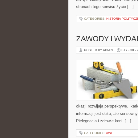
stronach tego serwisu życie […]
CATEGORIES:
HISTORIA POLITYCZ
ZAWODY I WYDAR
POSTED BY ADMIN
STY - 30 -
okazji rozwijają perspektywę. Ika
informacji jest dużo, ale sensown
Pielęgnacja i zdrowie koni. […]
CATEGORIES:
AWF