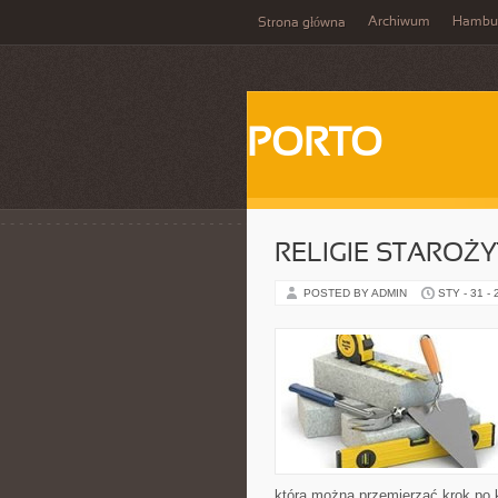
Archiwum
Hambu
Strona główna
PORTO
RELIGIE STAROŻ
POSTED BY ADMIN
STY - 31 -
którą można przemierzać krok po k