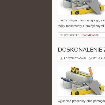
między innymi Psychologia gry i k
łączy fundamenty z praktycznymi 
CATEGORIES:
KRASNOJARSK
DOSKONALENIE 
POSTED BY ADMIN
STY - 29 -
wyjaśniać procedury oraz pomaga