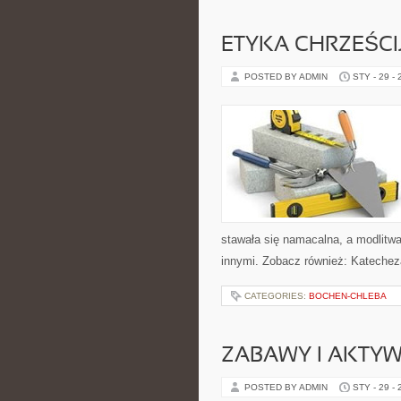
ETYKA CHRZEŚC
POSTED BY ADMIN
STY - 29 -
stawała się namacalna, a modlitwa 
innymi. Zobacz również: Katechez
CATEGORIES:
BOCHEN-CHLEBA
ZABAWY I AKTY
POSTED BY ADMIN
STY - 29 -