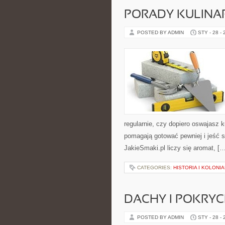
PORADY KULINA
POSTED BY ADMIN
STY - 28 -
regularnie, czy dopiero oswajasz 
pomagają gotować pewniej i jeść s
JakieSmaki.pl liczy się aromat, [
CATEGORIES:
HISTORIA I KOLONI
DACHY I POKRY
POSTED BY ADMIN
STY - 28 -