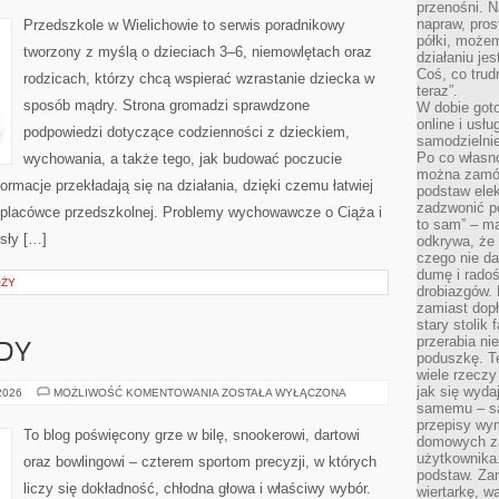
przenośni. N
AKTYWNOŚCI
napraw, pros
Przedszkole w Wielichowie to serwis poradnikowy
półki, może
tworzony z myślą o dzieciach 3–6, niemowlętach oraz
działaniu je
Coś, co trud
rodzicach, którzy chcą wspierać wzrastanie dziecka w
teraz”.
sposób mądry. Strona gromadzi sprawdzone
W dobie got
online i usł
podpowiedzi dotyczące codzienności z dzieckiem,
samodzielni
Po co własn
wychowania, a także tego, jak budować poczucie
można zamów
formacje przekładają się na działania, dzięki czemu łatwiej
podstaw elek
zadzwonić p
 placówce przedszkolnej. Problemy wychowawcze o Ciąża i
to sam” – ma
sły […]
odkrywa, że 
czego nie da
dumę i radoś
ÓŻY
drobiazgów.
zamiast dop
stary stolik
przerabia n
ODY
poduszkę. T
wiele rzeczy
jak się wyda
TURNIEJE
 2026
MOŻLIWOŚĆ KOMENTOWANIA
ZOSTAŁA WYŁĄCZONA
I
samemu – są
ZAWODY
przepisy wy
To blog poświęcony grze w bilę, snookerowi, dartowi
domowych za
użytkownika
oraz bowlingowi – czterem sportom precyzji, w których
podstaw. Zan
liczy się dokładność, chłodna głowa i właściwy wybór.
wiertarkę, 