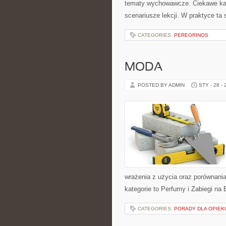
tematy wychowawcze. Ciekawe kateg
scenariusze lekcji. W praktyce ta 
CATEGORIES:
PEREGRINOS
MODA
POSTED BY ADMIN
STY - 28 -
wrażenia z użycia oraz porównani
kategorie to Perfumy i Zabiegi na 
CATEGORIES:
PORADY DLA OPIE