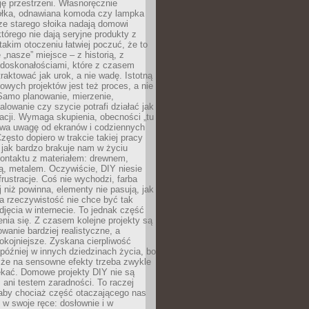
ję przestrzeni. Własnoręcznie
łka, odnawiana komoda czy lampka
ze starego słoika nadają domowi
którego nie dają seryjne produkty z
takim otoczeniu łatwiej poczuć, że to
 „nasze” miejsce – z historią, z
edoskonałościami, które z czasem
aktować jak urok, a nie wadę. Istotną
wych projektów jest też proces, a nie
 Samo planowanie, mierzenie,
alowanie czy szycie potrafi działać jak
acji. Wymaga skupienia, obecności „tu
rywa uwagę od ekranów i codziennych
zęsto dopiero w trakcie takiej pracy
jak bardzo brakuje nam w życiu
kontaktu z materiałem: drewnem,
bą, metalem. Oczywiście, DIY niesie
frustracje. Coś nie wychodzi, farba
j niż powinna, elementy nie pasują, jak
, a rzeczywistość nie chce być tak
zdjęcia w internecie. To jednak część
nia się. Z czasem kolejne projekty są
owanie bardziej realistyczne, a
okojniejsze. Zyskana cierpliwość
 później w innych dziedzinach życia, bo
 że na sensowne efekty trzeba zwykle
ekać. Domowe projekty DIY nie są
ani testem zaradności. To raczej
 aby chociaż część otaczającego nas
 w swoje ręce: dosłownie i w