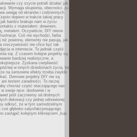
alowanie czy szycie potrafi działać jak
acji. Wymaga skupienia, obecności „tu
rywa uwagę od ekranów i codziennych
zęsto dopiero w trakcie takiej pracy
jak bardzo brakuje nam w życiu
kontaktu z materiałem: drewnem,
bą, metalem. Oczywiście, DIY niesie
frustracje. Coś nie wychodzi, farba
j niż powinna, elementy nie pasują, jak
, a rzeczywistość nie chce być tak
zdjęcia w internecie. To jednak część
nia się. Z czasem kolejne projekty są
owanie bardziej realistyczne, a
okojniejsze. Zyskana cierpliwość
 później w innych dziedzinach życia, bo
 że na sensowne efekty trzeba zwykle
ekać. Domowe projekty DIY nie są
ani testem zaradności. To raczej
 aby chociaż część otaczającego nas
 w swoje ręce: dosłownie i w
awet jeśli zaczniemy od drobnych
tych dekoracji czy jednej odnowionej
my odkryć, że w tym samodzielnym
st coś głęboko satysfakcjonującego.
no zastąpić kolejnym kliknięciem „kup