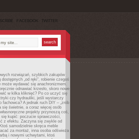
SCRIBE
FACEBOOK
TWITTER
owych rozwiązań, szybkich zakupów
ug dostępnych „od ręki”, robienie czegoś
e może wydawać się anachronizmem.
oręcznie odnawiać krzesło, skoro nowe
ić w kilka kliknięć? Po co uczyć się
tryki czy hydrauliki, jeśli wystarczy
o fachowca? A jednak ruch DIY – „zrób
 się świetnie, a coraz więcej osób
własnoręczne projekty przynoszą coś,
 się kupić: poczucie sprawczości,
ć z efektu. Zaczyna się zwykle od
 Ktoś samodzielnie skręca meble
łacać za montaż, inna osoba odświeża
 farbą i nowymi uchwytami, ktoś