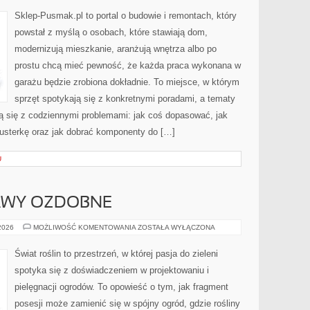
POKRYCIA
DACHOWE
Sklep-Pusmak.pl to portal o budowie i remontach, który
powstał z myślą o osobach, które stawiają dom,
modernizują mieszkanie, aranżują wnętrza albo po
prostu chcą mieć pewność, że każda praca wykonana w
garażu będzie zrobiona dokładnie. To miejsce, w którym
sprzęt spotykają się z konkretnymi poradami, a tematy
ą się z codziennymi problemami: jak coś dopasować, jak
 usterkę oraz jak dobrać komponenty do […]
U
RAWY OZDOBNE
TRAWNIKI
 2026
MOŻLIWOŚĆ KOMENTOWANIA
ZOSTAŁA WYŁĄCZONA
I
MURAWY
OZDOBNE
Świat roślin to przestrzeń, w której pasja do zieleni
spotyka się z doświadczeniem w projektowaniu i
pielęgnacji ogrodów. To opowieść o tym, jak fragment
posesji może zamienić się w spójny ogród, gdzie rośliny