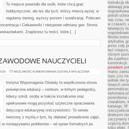
instrukcję ob
To miejsce powstało dla osób, które chcą grać
ułatwiają pr
hobbystycznie, ale też dla tych, którzy mierzą wyżej: w
majsterkowan
potrafi uchr
regularny trening, wyższy poziom i rywalizację. Polecam
nas czas, ne
w czasach, w
oncentracja i Ciekawostki i nietypowe odmiany gier. Strona
łatwiejszy n
wskazówkami. Znajdziesz tu treści, które […]
majsterkowic
filmów instr
artykułów, g
przez cały p
być miejsce,
różnym pozio
dla zupełny
ZAWODOWE NAUCZYCIELI
konstrukcje
poradami
pot
mamy zawsze
DOSKONALENIE
 2026
MOŻLIWOŚĆ KOMENTOWANIA
ZOSTAŁA WYŁĄCZONA
ZAWODOWE
typu „czy na
NAUCZYCIELI
jednak nie t
Instytut Wspomagania Oświaty to współczesna strona
nowych umie
personalizac
poświęcona edukacji – centrum, w którym pedagodzy,
wykonana pó
liderzy szkół, osoby w trakcie kształcenia oraz
przerobiona 
charakteru, 
opiekunowie mogą pozyskać użyteczne opracowania
katalogu. W 
dotyczące edukacyjnej rzeczywistości. To serwis
rzeczywiście
drobnymi ni
tworzony z myślą o tym, by ułatwiać prowadzenie zajęć,
zaczynamy tr
częścią domo
ć w rozwiązywaniu problemów – od spraw formalnych po
tylko efekt.