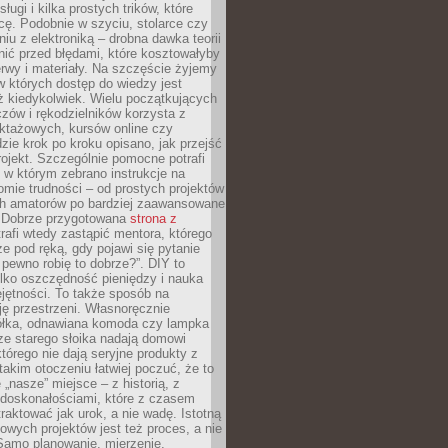
sługi i kilka prostych trików, które
acę. Podobnie w szyciu, stolarce czy
iu z elektroniką – drobna dawka teorii
onić przed błędami, które kosztowałyby
rwy i materiały. Na szczęście żyjemy
 których dostęp do wiedzy jest
iż kiedykolwiek. Wielu początkujących
zów i rękodzielników korzysta z
uktażowych, kursów online czy
dzie krok po kroku opisano, jak przejść
rojekt. Szczególnie pomocne potrafi
 w którym zebrano instrukcje na
mie trudności – od prostych projektów
ch amatorów po bardziej zaawansowane
. Dobrze przygotowana
strona z
rafi wtedy zastąpić mentora, którego
 pod ręką, gdy pojawi się pytanie
 pewno robię to dobrze?”. DIY to
ylko oszczędność pieniędzy i nauka
jętności. To także sposób na
ję przestrzeni. Własnoręcznie
łka, odnawiana komoda czy lampka
ze starego słoika nadają domowi
którego nie dają seryjne produkty z
takim otoczeniu łatwiej poczuć, że to
 „nasze” miejsce – z historią, z
edoskonałościami, które z czasem
aktować jak urok, a nie wadę. Istotną
wych projektów jest też proces, a nie
 Samo planowanie, mierzenie,