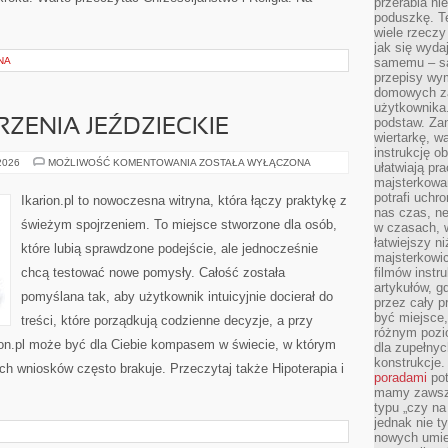
przerabia n
poduszkę. T
wiele rzeczy
jak się wyda
NA
samemu – są
przepisy wy
domowych za
użytkownika
podstaw. Zan
ZENIA JEŹDZIECKIE
wiertarkę, 
instrukcję ob
ZAWODY
 2026
MOŻLIWOŚĆ KOMENTOWANIA
ZOSTAŁA WYŁĄCZONA
ułatwiają pr
I
majsterkowan
WYDARZENIA
JEŹDZIECKIE
potrafi uchr
Ikarion.pl to nowoczesna witryna, która łączy praktykę z
nas czas, ne
świeżym spojrzeniem. To miejsce stworzone dla osób,
w czasach, w
łatwiejszy n
które lubią sprawdzone podejście, ale jednocześnie
majsterkowic
chcą testować nowe pomysły. Całość została
filmów instr
artykułów, g
pomyślana tak, aby użytkownik intuicyjnie docierał do
przez cały p
być miejsce,
treści, które porządkują codzienne decyzje, a przy
różnym pozio
rion.pl może być dla Ciebie kompasem w świecie, w którym
dla zupełny
konstrukcje
ych wniosków często brakuje. Przeczytaj także Hipoterapia i
poradami
pot
mamy zawsze
typu „czy na
jednak nie t
nowych umie