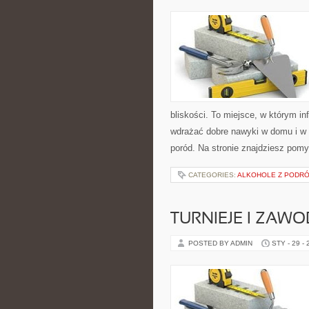
bliskości. To miejsce, w którym in
wdrażać dobre nawyki w domu i w
poród. Na stronie znajdziesz pomy
CATEGORIES:
ALKOHOLE Z PODR
TURNIEJE I ZAW
POSTED BY ADMIN
STY - 29 -