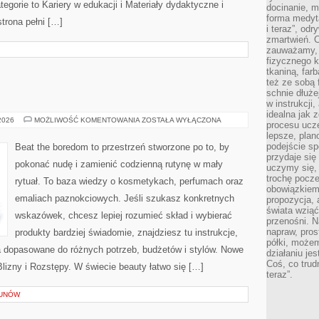
orie to Kariery w edukacji i Materiały dydaktyczne i
docinanie, m
forma medyt
strona pełni […]
i teraz”, od
zmartwień. C
zauważamy, 
fizycznego 
tkaniną, far
też ze sobą 
schnie dłuże
w instrukcji
idealna jak 
MODA
 2026
MOŻLIWOŚĆ KOMENTOWANIA
ZOSTAŁA WYŁĄCZONA
procesu ucze
lepsze, plan
podejście sp
Beat the boredom to przestrzeń stworzone po to, by
przydaje się
pokonać nudę i zamienić codzienną rutynę w mały
uczymy się,
trochę pocz
rytuał. To baza wiedzy o kosmetykach, perfumach oraz
obowiązkiem 
emaliach paznokciowych. Jeśli szukasz konkretnych
propozycja,
świata wziąć
wskazówek, chcesz lepiej rozumieć skład i wybierać
przenośni. N
napraw, pros
produkty bardziej świadomie, znajdziesz tu instrukcje,
półki, może
a dopasowane do różnych potrzeb, budżetów i stylów. Nowe
działaniu je
Coś, co trud
Blizny i Rozstępy. W świecie beauty łatwo się […]
teraz”.
KUNÓW