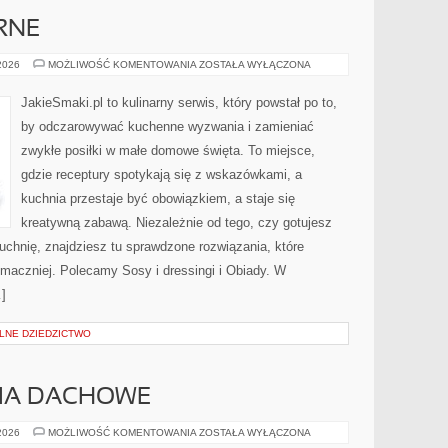
RNE
PORADY
 2026
MOŻLIWOŚĆ KOMENTOWANIA
ZOSTAŁA WYŁĄCZONA
KULINARNE
JakieSmaki.pl to kulinarny serwis, który powstał po to,
by odczarowywać kuchenne wyzwania i zamieniać
zwykłe posiłki w małe domowe święta. To miejsce,
gdzie receptury spotykają się z wskazówkami, a
kuchnia przestaje być obowiązkiem, a staje się
kreatywną zabawą. Niezależnie od tego, czy gotujesz
kuchnię, znajdziesz tu sprawdzone rozwiązania, które
maczniej. Polecamy Sosy i dressingi i Obiady. W
…]
ALNE DZIEDZICTWO
CIA DACHOWE
DACHY
 2026
MOŻLIWOŚĆ KOMENTOWANIA
ZOSTAŁA WYŁĄCZONA
I