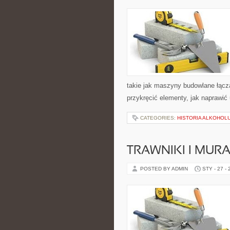
takie jak maszyny budowlane łącz
przykręcić elementy, jak naprawić
CATEGORIES:
HISTORIA ALKOHOL
TRAWNIKI I MU
POSTED BY ADMIN
STY - 27 -