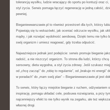
tolerancją wysiłku, ludzie wracający do sportu po kontuzji oraz ci, 
styl życia. Serwis pomaga łączyć regenerację w jedną całość, dzię
pewniej.
Bieganiewwarszawie.pl to również przestrzeń dla tych, którzy lub
Pojawiają się tu wskazówki, jak oceniać odczucie wysiłku, jak ukł
mądry, i jak rozwijać wydolność aerobową. Dzięki temu nie tylko 
swój organizm i umiesz reagować, gdy trzeba odpuścić.
Najważniejsze jednak jest podejście: serwis promuje bieganie ja
radość, a nie niszczyć organizm. To strona dla ludzi, którzy chcą 
sensowny, dieta wygodna, a styl życia zdrowy. Jeśli szukasz mie
od „chcę zacząć” do „robię to regularnie”, od „brakuje mi energii” 
w poradach” do „mam swój plan” – Bieganiewwarszawie.pl jest dok
To serwis, który łączy miejskie bieganie z ruchem, odżywianiem o
inspirację, pomaga układać cele, podsuwa rozwiązania, a przy ty
najcenniejszy efekt to nie tylko wynik na zegarku, ale też większa
własnej drogi.