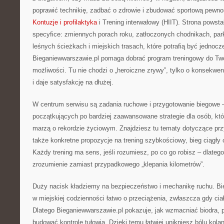
poprawić technikię, zadbać o zdrowie i zbudować sportową pewno
Kontuzje i profilaktyka
i Trening interwałowy (HIIT). Strona powsta
specyfice: zmiennych porach roku, zatłoczonych chodnikach, par
leśnych ścieżkach i miejskich trasach, które potrafią być jednoc
Bieganiewwarszawie.pl pomaga dobrać program treningowy do Twoj
możliwości. Tu nie chodzi o „heroiczne zrywy”, tylko o konsekwen
i daje satysfakcję na dłużej.
W centrum serwisu są zadania ruchowe i przygotowanie biegowe –
początkujących po bardziej zaawansowane strategie dla osób, któ
marzą o rekordzie życiowym. Znajdziesz tu tematy dotyczące prz
także konkretne propozycje na trening szybkościowy, bieg ciągły 
Każdy trening ma sens, jeśli rozumiesz, po co go robisz – dlatego
zrozumienie zamiast przypadkowego „klepania kilometrów”.
Duży nacisk kładziemy na bezpieczeństwo i mechanikę ruchu. Bieg
w miejskiej codzienności łatwo o przeciążenia, zwłaszcza gdy ciał
Dlatego Bieganiewwarszawie.pl pokazuje, jak wzmacniać biodra, 
budować kontrolę tułowia. Dzięki temu łatwiej unikniesz bólu kolan