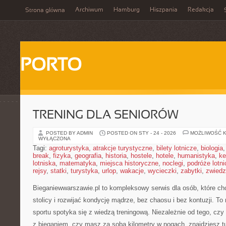
Archiwum
Hamburg
Hiszpania
Redakcja
Strona główna
PORTO
TRENING DLA SENIORÓW
POSTED BY ADMIN
POSTED ON STY - 24 - 2026
MOŻLIWOŚĆ 
WYŁĄCZONA
Tagi:
agroturystyka
,
atrakcje turystyczne
,
bilety lotnicze
,
biologia
break
,
fizyka
,
geografia
,
historia
,
hostele
,
hotele
,
humanistyka
,
ke
lotniska
,
matematyka
,
miejsca historyczne
,
noclegi
,
podróże lotn
rejsy
,
statki
,
turystyka
,
urlop
,
wakacje
,
wycieczki
,
zabytki
,
zwiedz
Bieganiewwarszawie.pl to kompleksowy serwis dla osób, które c
stolicy i rozwijać kondycję mądrze, bez chaosu i bez kontuzji. To
sportu spotyka się z wiedzą treningową. Niezależnie od tego, cz
z bieganiem, czy masz za sobą kilometry w nogach, znajdziesz t