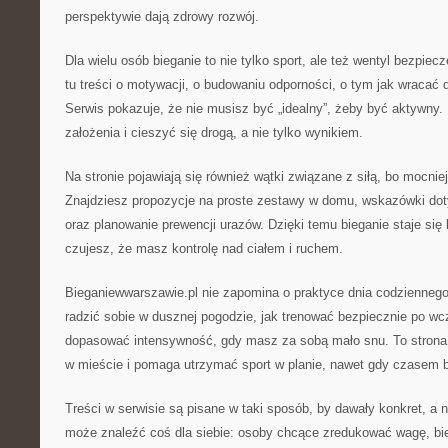
perspektywie dają zdrowy rozwój.
Dla wielu osób bieganie to nie tylko sport, ale też wentyl bezpie
tu treści o motywacji, o budowaniu odporności, o tym jak wracać 
Serwis pokazuje, że nie musisz być „idealny”, żeby być aktywny.
założenia i cieszyć się drogą, a nie tylko wynikiem.
Na stronie pojawiają się również wątki związane z siłą, bo mocniejs
Znajdziesz propozycje na proste zestawy w domu, wskazówki dot
oraz planowanie prewencji urazów. Dzięki temu bieganie staje się 
czujesz, że masz kontrolę nad ciałem i ruchem.
Bieganiewwarszawie.pl nie zapomina o praktyce dnia codziennego
radzić sobie w dusznej pogodzie, jak trenować bezpiecznie po w
dopasować intensywność, gdy masz za sobą mało snu. To strona, 
w mieście i pomaga utrzymać sport w planie, nawet gdy czasem br
Treści w serwisie są pisane w taki sposób, by dawały konkret, a n
może znaleźć coś dla siebie: osoby chcące zredukować wagę, bi