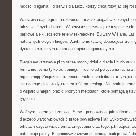
radości biegania. To serwis dla ludzi, którzy chcą rozwijać się roz
Warszawa daje ogrom możliwości: możesz biegać w zielonych enk
także w leśnych duktach. W serwisie przewijają się inspiracje dla 
parkowe alejki, rozległe tereny rekreacyjne, Bulwary Wiślane, Las
naturalnych długich biegów. Dzięki temu łatwiej dopasujesz trening
dynamicznie, innym razem spokojnie i regeneracyjnie.
Bieganiewwarszawie.pl to także mocny dział o diecie i budowaniu
forma nie rośnie tylko od treningu – rośnie od połączenia ruchu 
regeneracją. Znajdziesz tu treści o makroskładnikach, o tym jak u
jak ogarnąć picie wody oraz co jeść po treningu. Nie brakuje tem
o wsparciu mięśni oraz o prostych metodach, które pomagają trzy
tygodniu.
Ważnym filarem jest zdrowie. Serwis podpowiada, jak zadbać o se
dlaczego warto wprowadzić pracę powięziową i jak wykorzystywać
tekstach często wraca temat zmęczenia oraz tego, jak rozpoznaw
potrzebuje pauzy. Bieganiewwarszawie.pl pomaga podejmować dec