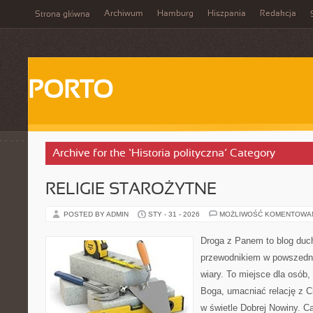
Archiwum
Hamburg
Hiszpania
Redakcja
Strona główna
PORTO
Archive for the ‘Historia polityczna’ Category
RELIGIE STAROŻYTNE
POSTED BY ADMIN
STY - 31 - 2026
MOŻLIWOŚĆ KOMENTOWA
Droga z Panem to blog duc
przewodnikiem w powszedni
wiary. To miejsce dla osób,
Boga, umacniać relację z 
w świetle Dobrej Nowiny. Ca