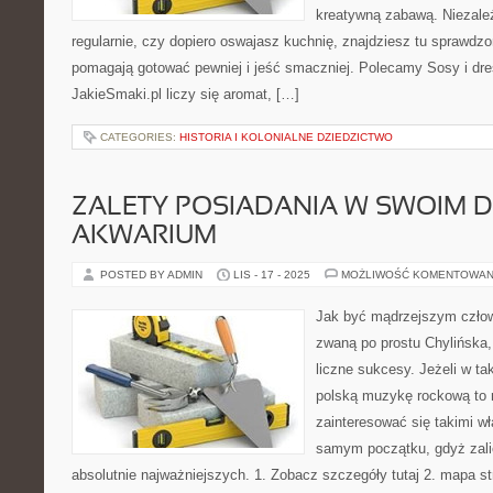
kreatywną zabawą. Niezależ
regularnie, czy dopiero oswajasz kuchnię, znajdziesz tu sprawdzo
pomagają gotować pewniej i jeść smaczniej. Polecamy Sosy i dre
JakieSmaki.pl liczy się aromat, […]
CATEGORIES:
HISTORIA I KOLONIALNE DZIEDZICTWO
ZALETY POSIADANIA W SWOIM 
AKWARIUM
POSTED BY ADMIN
LIS - 17 - 2025
MOŻLIWOŚĆ KOMENTOWAN
Jak być mądrzejszym człow
zwaną po prostu Chylińska, 
liczne sukcesy. Jeżeli w t
polską muzykę rockową to
zainteresować się takimi wł
samym początku, gdyż zalic
absolutnie najważniejszych. 1. Zobacz szczegóły tutaj 2. mapa s