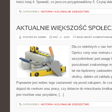
treści tutaj 4. Sprawdź, co jeszcze przygotowaliśmy 5. Czytaj dal
CATEGORIES:
HISTORIA I KOLONIALNE DZIEDZICTWO
AKTUALNIE WIĘKSZOŚĆ SPOŁE
POSTED BY ADMIN
PAŹ - 2 - 2025
MOŻLIWOŚĆ KOMENTOWAN
Dla co niektórych z nas f
Oprócz ceny oraz metrażu
wszystkimbrać pod uwagę l
poszukiwań znakomitego m
lat nie będziemy zadowolen
okolicy, daleko od zakładu 
Poprawnie jest wobec tego zastanowić się przed zakupem, ile c
dojazd do centrum oraz pracy, czy dotarcie do mieszkania środk
jest możliwe oraz przydatne, […]
CATEGORIES:
HISTORIA I KOLONIALNE DZIEDZICTWO