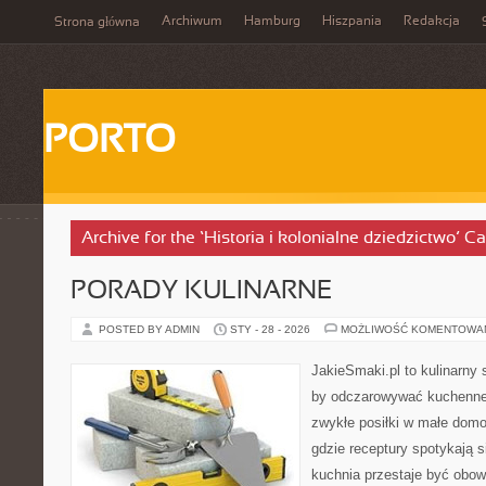
Archiwum
Hamburg
Hiszpania
Redakcja
Strona główna
PORTO
Archive for the ‘Historia i kolonialne dziedzictwo’ C
PORADY KULINARNE
POSTED BY ADMIN
STY - 28 - 2026
MOŻLIWOŚĆ KOMENTOWA
JakieSmaki.pl to kulinarny s
by odczarowywać kuchenne
zwykłe posiłki w małe domo
gdzie receptury spotykają 
kuchnia przestaje być obowi