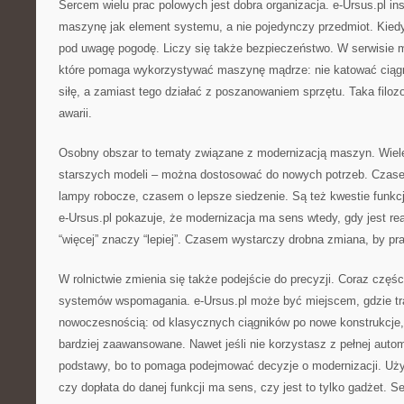
Sercem wielu prac polowych jest dobra organizacja. e-Ursus.pl ins
maszynę jak element systemu, a nie pojedynczy przedmiot. Kiedy
pod uwagę pogodę. Liczy się także bezpieczeństwo. W serwisie 
które pomaga wykorzystywać maszynę mądrze: nie katować ciągni
siłę, a zamiast tego działać z poszanowaniem sprzętu. Taka filozo
awarii.
Osobny obszar to tematy związane z modernizacją maszyn. Wiel
starszych modeli – można dostosować do nowych potrzeb. Czas
lampy robocze, czasem o lepsze siedzenie. Są też kwestie funkc
e-Ursus.pl pokazuje, że modernizacja ma sens wtedy, gdy jest re
“więcej” znaczy “lepiej”. Czasem wystarczy drobna zmiana, by pr
W rolnictwie zmienia się także podejście do precyzji. Coraz częśc
systemów wspomagania. e-Ursus.pl może być miejscem, gdzie tra
nowoczesnością: od klasycznych ciągników po nowe konstrukcje,
bardziej zaawansowane. Nawet jeśli nie korzystasz z pełnej auto
podstawy, bo to pomaga podejmować decyzje o modernizacji. Uży
czy dopłata do danej funkcji ma sens, czy jest to tylko gadżet. S