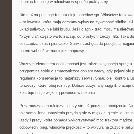
oceniać technikę w rolnictwie w sposób praktyczny.
Nie można pominąć tematu oleju napędowego. Właściwe tankowanie,
– to kwestie, które mają ogromny wpływ na żywotność silnika. e-
układ paliwowy nie lubi brudu. Jeśli ciągnik traci moc, ma nierówn
“przymula”, często warto zacząć od prostych rzeczy: filtr. Taka d
oszczędza czas i pieniądze. Serwis zachęca do podejścia: najpie
potem wchodź w trudniejsze naprawy.
Ważnym elementem codzienności jest także pielęgnacja sprzętu.
przypomina sobie o smarowniczce dopiero wtedy, gdy pojawi się pi
regularna konserwacja to najtańszy serwis. Smar, olej, kontrola 
to rzeczy, które robią różnicę. Dobrze utrzymany ciągnik pracuje c
kosztuje i daje większą pewność w sezonie.
Przy maszynach rolniczych liczy się też poczucie obciążenia. Ni
tak samo. Inne ustawienia przydają się w miękkiej glebie. e-Ursus
jazdy i pracy, które pomaga wykorzystywać moc traktora mądrze.
odpowiedni bieg, właściwa prędkość – to wpływa na zużycie paliw