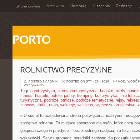
Archiwum
Hamburg
Hiszpania
Redakcja
Strona główna
PORTO
ROLNICTWO PRECYZYJNE
POSTED BY ADMIN
POSTED ON STY - 26 - 2026
MOŻLIWOŚĆ 
WYŁĄCZONA
Tagi:
agroturystyka
,
akcesoria turystyczne
,
bagaże
,
bilety lotnicz
fitness
,
hostele
,
hotele
,
jachty
,
kemping
,
kulturystyka
,
linie lotnic
turystyczna
,
podróże lotnicze
,
podróże tematyczne
,
rejsy
,
rekreac
zimowe
,
statki
,
urlop
,
wakacje
,
wellness
,
wycieczki
,
żeglarstwo
,
z
e-Ursus.pl to rozbudowana strona poświęcona maszynom uciągo
sprzętowi rolnemu. To miejsce stworzone dla osób, które chcą po
gospodarczego w praktyce – bez zbędnego nadęcia, za to z naci
wskazówki. Serwis gromadzi poradniki zarówno dla początkujących 