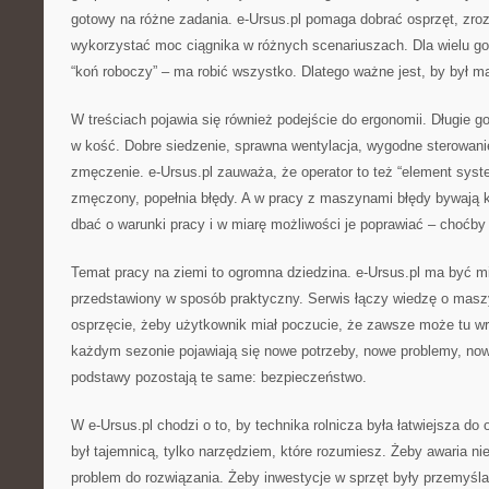
gotowy na różne zadania. e-Ursus.pl pomaga dobrać osprzęt, zroz
wykorzystać moc ciągnika w różnych scenariuszach. Dla wielu gos
“koń roboczy” – ma robić wszystko. Dlatego ważne jest, by był 
W treściach pojawia się również podejście do ergonomii. Długie go
w kość. Dobre siedzenie, sprawna wentylacja, wygodne sterowanie
zmęczenie. e-Ursus.pl zauważa, że operator to też “element syste
zmęczony, popełnia błędy. A w pracy z maszynami błędy bywają 
dbać o warunki pracy i w miarę możliwości je poprawiać – choćby 
Temat pracy na ziemi to ogromna dziedzina. e-Ursus.pl ma być mi
przedstawiony w sposób praktyczny. Serwis łączy wiedzę o maszy
osprzęcie, żeby użytkownik miał poczucie, że zawsze może tu 
każdym sezonie pojawiają się nowe potrzeby, nowe problemy, now
podstawy pozostają te same: bezpieczeństwo.
W e-Ursus.pl chodzi o to, by technika rolnicza była łatwiejsza do 
był tajemnicą, tylko narzędziem, które rozumiesz. Żeby awaria nie
problem do rozwiązania. Żeby inwestycje w sprzęt były przemyśl