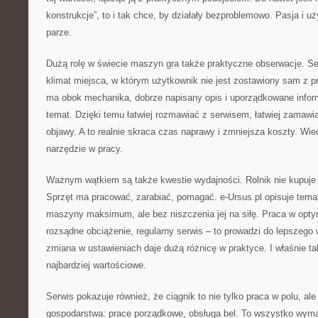
konstrukcje”, to i tak chce, by działały bezproblemowo. Pasja i 
parze.
Dużą rolę w świecie maszyn gra także praktyczne obserwacje. Se
klimat miejsca, w którym użytkownik nie jest zostawiony sam z p
ma obok mechanika, dobrze napisany opis i uporządkowane infor
temat. Dzięki temu łatwiej rozmawiać z serwisem, łatwiej zamawia
objawy. A to realnie skraca czas naprawy i zmniejsza koszty. Wiedz
narzędzie w pracy.
Ważnym wątkiem są także kwestie wydajności. Rolnik nie kupuje 
Sprzęt ma pracować, zarabiać, pomagać. e-Ursus.pl opisuje tema
maszyny maksimum, ale bez niszczenia jej na siłę. Praca w opt
rozsądne obciążenie, regularny serwis – to prowadzi do lepszeg
zmiana w ustawieniach daje dużą różnicę w praktyce. I właśnie ta
najbardziej wartościowe.
Serwis pokazuje również, że ciągnik to nie tylko praca w polu, al
gospodarstwa: prace porządkowe, obsługa bel. To wszystko wymag