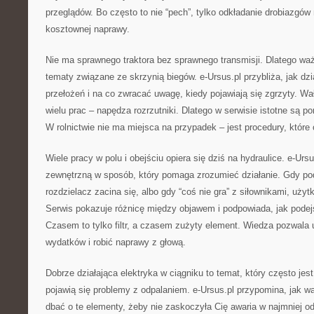
przeglądów. Bo często to nie “pech”, tylko odkładanie drobiazgów
kosztownej naprawy.
Nie ma sprawnego traktora bez sprawnego transmisji. Dlatego w
tematy związane ze skrzynią biegów. e-Ursus.pl przybliża, jak d
przełożeń i na co zwracać uwagę, kiedy pojawiają się zgrzyty. Wa
wielu prac – napędza rozrzutniki. Dlatego w serwisie istotne są p
W rolnictwie nie ma miejsca na przypadek – jest procedury, które
Wiele pracy w polu i obejściu opiera się dziś na hydraulice. e-Ursu
zewnętrzną w sposób, który pomaga zrozumieć działanie. Gdy po
rozdzielacz zacina się, albo gdy “coś nie gra” z siłownikami, użyt
Serwis pokazuje różnicę między objawem i podpowiada, jak podej
Czasem to tylko filtr, a czasem zużyty element. Wiedza pozwala
wydatków i robić naprawy z głową.
Dobrze działająca elektryka w ciągniku to temat, który często jes
pojawią się problemy z odpalaniem. e-Ursus.pl przypomina, jak waż
dbać o te elementy, żeby nie zaskoczyła Cię awaria w najmniej