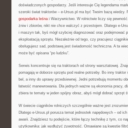
doświadczonych gospodarzy. Jeśli interesuje Cię legendarna marka
szeroki świat traktorów – e-Ursus.pl ma być Twoim bazą wiedzy
gospodarka leśna
i Warzywnictwo. W rolnictwie liczy się pewność
żniw i zbiorów, nikt nie chce walczyć z przestojem. Dlatego e-Urs
i maszyn tak, byś mógł szybciej diagnozować oraz podejmować p
eksploatacją sprzętu. Niezależnie od tego, czy pracujesz ciągniki
obsługujesz sad, podstawą jest świadomość techniczna. A ta wied
może być opisana “po ludzku”.
Serwis koncentruje się na traktorach od strony warsztatowej. Znajd
pomagają w doborze sprzętu pod realne potrzeby. Bo inny traktor
bel, a inny do uprawy przedsiewnej. Jedni potrzebują momentu obr
łatwość manewrowania. Dla jednych ważne są ekonomia pracy, dla
zbiera te tematy w jeden spójny obraz, abyś mógł dobrać sprzęt 
W świecie ciągników rolniczych szczególnie ważne jest zrozumie
Dlatego e-Ursus.pl porusza temat jednostek napędowych – od ic
awarii. Znajdziesz tu podejście, które łączy technikę z tym, co na
użytkownika: jak wydłużyć żywotność. Omawiane są kwestie filtró