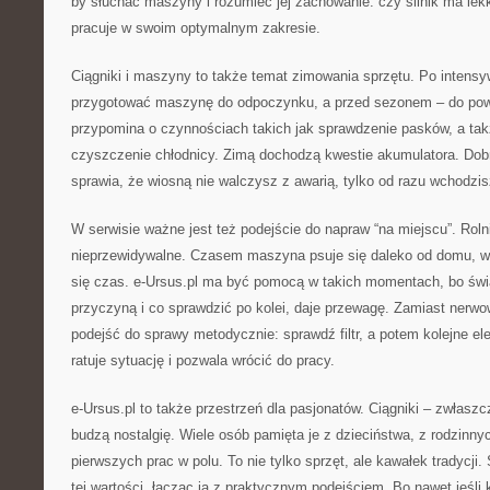
by słuchać maszyny i rozumieć jej zachowanie: czy silnik ma lekk
pracuje w swoim optymalnym zakresie.
Ciągniki i maszyny to także temat zimowania sprzętu. Po intens
przygotować maszynę do odpoczynku, a przed sezonem – do powro
przypomina o czynnościach takich jak sprawdzenie pasków, a tak
czyszczenie chłodnicy. Zimą dochodzą kwestie akumulatora. Do
sprawia, że wiosną nie walczysz z awarią, tylko od razu wchodzis
W serwisie ważne jest też podejście do napraw “na miejscu”. Rol
nieprzewidywalne. Czasem maszyna psuje się daleko od domu, w t
się czas. e-Ursus.pl ma być pomocą w takich momentach, bo ś
przyczyną i co sprawdzić po kolei, daje przewagę. Zamiast nerw
podejść do sprawy metodycznie: sprawdź filtr, a potem kolejne el
ratuje sytuację i pozwala wrócić do pracy.
e-Ursus.pl to także przestrzeń dla pasjonatów. Ciągniki – zwłasz
budzą nostalgię. Wiele osób pamięta je z dzieciństwa, z rodzinny
pierwszych prac w polu. To nie tylko sprzęt, ale kawałek tradycj
tej wartości, łącząc ją z praktycznym podejściem. Bo nawet jeśli k