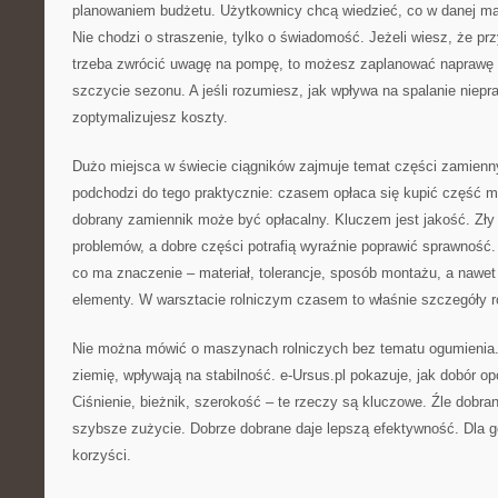
planowaniem budżetu. Użytkownicy chcą wiedzieć, co w danej mas
Nie chodzi o straszenie, tylko o świadomość. Jeżeli wiesz, że pr
trzeba zwrócić uwagę na pompę, to możesz zaplanować naprawę t
szczycie sezonu. A jeśli rozumiesz, jak wpływa na spalanie niepra
zoptymalizujesz koszty.
Dużo miejsca w świecie ciągników zajmuje temat części zamienny
podchodzi do tego praktycznie: czasem opłaca się kupić część 
dobrany zamiennik może być opłacalny. Kluczem jest jakość. Zły
problemów, a dobre części potrafią wyraźnie poprawić sprawność
co ma znaczenie – materiał, tolerancje, sposób montażu, a nawet 
elementy. W warsztacie rolniczym czasem to właśnie szczegóły r
Nie można mówić o maszynach rolniczych bez tematu ogumienia
ziemię, wpływają na stabilność. e-Ursus.pl pokazuje, jak dobór o
Ciśnienie, bieżnik, szerokość – te rzeczy są kluczowe. Źle dob
szybsze zużycie. Dobrze dobrane daje lepszą efektywność. Dla g
korzyści.