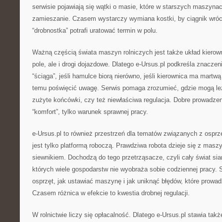
serwisie pojawiają się wątki o masie, które w starszych maszynac
zamieszanie. Czasem wystarczy wymiana kostki, by ciągnik wróci
“drobnostka” potrafi uratować termin w polu.
Ważną częścią świata maszyn rolniczych jest także układ kierowni
pole, ale i drogi dojazdowe. Dlatego e-Ursus.pl podkreśla znaczenie
“ściąga”, jeśli hamulce biorą nierówno, jeśli kierownica ma martwą 
temu poświęcić uwagę. Serwis pomaga zrozumieć, gdzie mogą le
zużyte końcówki, czy też niewłaściwa regulacja. Dobre prowadzen
“komfort”, tylko warunek sprawnej pracy.
e-Ursus.pl to również przestrzeń dla tematów związanych z ospr
jest tylko platformą roboczą. Prawdziwa robota dzieje się z masz
siewnikiem. Dochodzą do tego przetrząsacze, czyli cały świat si
których wiele gospodarstw nie wyobraża sobie codziennej pracy. S
osprzęt, jak ustawiać maszynę i jak uniknąć błędów, które prowad
Czasem różnica w efekcie to kwestia drobnej regulacji.
W rolnictwie liczy się opłacalność. Dlatego e-Ursus.pl stawia tak