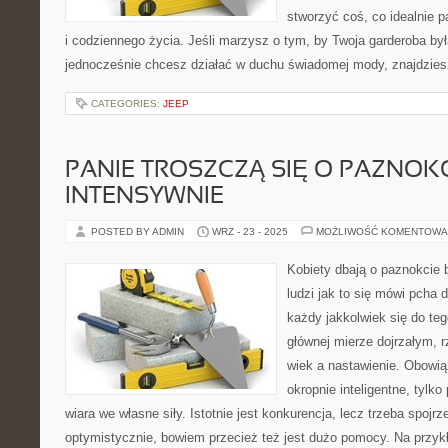
stworzyć coś, co idealnie p
i codziennego życia. Jeśli marzysz o tym, by Twoja garderoba była
jednocześnie chcesz działać w duchu świadomej mody, znajdzie
CATEGORIES:
JEEP
PANIE TROSZCZĄ SIĘ O PAZNOKC
INTENSYWNIE
POSTED BY ADMIN
WRZ - 23 - 2025
MOŻLIWOŚĆ KOMENTOWA
Kobiety dbają o paznokcie b
ludzi jak to się mówi pcha 
każdy jakkolwiek się do te
głównej mierze dojrzałym, r
wiek a nastawienie. Obowią
okropnie inteligentne, tylko
wiara we własne siły. Istotnie jest konkurencja, lecz trzeba spojr
optymistycznie, bowiem przecież też jest dużo pomocy. Na przyk