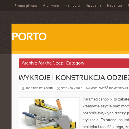
Archiwum
Hamburg
Hiszpania
Redakcja
Strona główna
PORTO
Archive for the ‘Jeep’ Category
WYKROJE I KONSTRUKCJA ODZIE
POSTED BY ADMIN
STY - 26 - 2026
MOŻLIWOŚĆ KOMENTOWA
Paramedicshop.pl to zakąte
kreatywne szycie oraz mody
pozornie zwykłych rzeczy 
stylizacje. To strona, na któ
praktyka i radość z tego, 