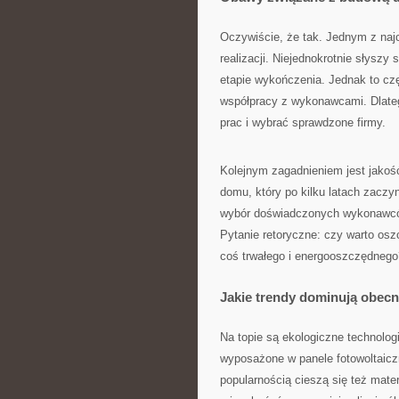
Oczywiście, że tak. Jednym z naj
realizacji. Niejednokrotnie słyszy
etapie wykończenia. Jednak to cz
współpracy z wykonawcami. Dlateg
prac i wybrać sprawdzone firmy.
Kolejnym zagadnieniem jest jakość
domu, który po kilku latach zaczyn
wybór doświadczonych wykonawcó
Pytanie retoryczne: czy warto os
coś trwałego i energooszczędnego
Jakie trendy dominują obec
Na topie są ekologiczne technolo
wyposażone w panele fotowoltaicz
popularnością cieszą się też mater