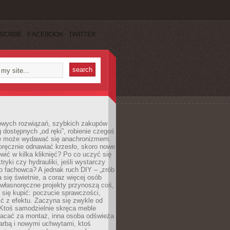
SCRIBE
FACEBOOK
TWITTER
owych rozwiązań, szybkich zakupów
ug dostępnych „od ręki”, robienie czegoś
e może wydawać się anachronizmem.
oręcznie odnawiać krzesło, skoro nowe
ić w kilka kliknięć? Po co uczyć się
tryki czy hydrauliki, jeśli wystarczy
o fachowca? A jednak ruch DIY – „zrób
 się świetnie, a coraz więcej osób
własnoręczne projekty przynoszą coś,
 się kupić: poczucie sprawczości,
ć z efektu. Zaczyna się zwykle od
 Ktoś samodzielnie skręca meble
łacać za montaż, inna osoba odświeża
 farbą i nowymi uchwytami, ktoś