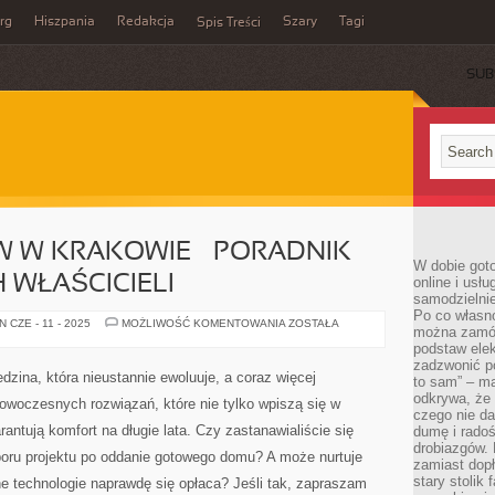
rg
Hiszpania
Redakcja
Szary
Tagi
Spis Treści
SUB
W KRAKOWIE – PORADNIK
W dobie got
 WŁAŚCICIELI
online i usł
samodzielni
Po co własn
BUDOWA
 CZE - 11 - 2025
MOŻLIWOŚĆ KOMENTOWANIA
ZOSTAŁA
można zamów
DOMÓW
W
podstaw elek
KRAKOWIE
zadzwonić p
–
ina, która nieustannie ewoluuje, a coraz więcej
to sam” – ma
PORADNIK
DLA
odkrywa, że 
nowoczesnych rozwiązań, które nie tylko wpiszą się w
PRZYSZŁYCH
czego nie da
WŁAŚCICIELI
antują komfort na długie lata. Czy zastanawialiście się
dumę i radoś
drobiazgów.
boru projektu po oddanie gotowego domu? A może nurtuje
zamiast dop
stary stolik
 technologie naprawdę się opłaca? Jeśli tak, zapraszam