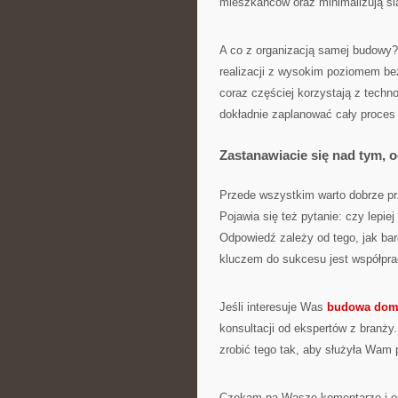
mieszkańców oraz minimalizują śla
A co z organizacją samej budowy?
realizacji z wysokim poziomem be
coraz częściej korzystają z techno
dokładnie zaplanować cały proces 
Zastanawiacie się nad tym, 
Przede wszystkim warto dobrze pr
Pojawia się też pytanie: czy lepie
Odpowiedź zależy od tego, jak ba
kluczem do sukcesu jest współpra
Jeśli interesuje Was
budowa dom
konsultacji od ekspertów z branży
zrobić tego tak, aby służyła Wam p
Czekam na Wasze komentarze i op