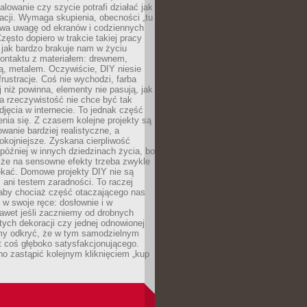
alowanie czy szycie potrafi działać jak
acji. Wymaga skupienia, obecności „tu
rywa uwagę od ekranów i codziennych
zęsto dopiero w trakcie takiej pracy
jak bardzo brakuje nam w życiu
kontaktu z materiałem: drewnem,
bą, metalem. Oczywiście, DIY niesie
frustracje. Coś nie wychodzi, farba
j niż powinna, elementy nie pasują, jak
, a rzeczywistość nie chce być tak
zdjęcia w internecie. To jednak część
nia się. Z czasem kolejne projekty są
owanie bardziej realistyczne, a
okojniejsze. Zyskana cierpliwość
 później w innych dziedzinach życia, bo
 że na sensowne efekty trzeba zwykle
ekać. Domowe projekty DIY nie są
ani testem zaradności. To raczej
 aby chociaż część otaczającego nas
 w swoje ręce: dosłownie i w
awet jeśli zaczniemy od drobnych
tych dekoracji czy jednej odnowionej
my odkryć, że w tym samodzielnym
st coś głęboko satysfakcjonującego.
no zastąpić kolejnym kliknięciem „kup