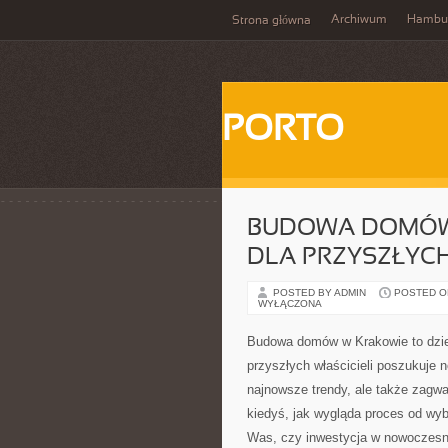
Archiwum
Hambu
Strona główna
PORTO
BUDOWA DOMÓW 
DLA PRZYSZŁYCH
POSTED BY ADMIN
POSTED ON
WYŁĄCZONA
Budowa domów w Krakowie to dziedz
przyszłych właścicieli poszukuje 
najnowsze trendy, ale także zagwar
kiedyś, jak wygląda proces od wy
Was, czy inwestycja w nowoczesne