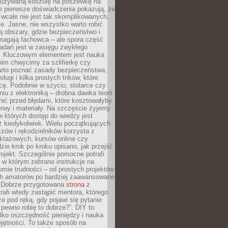
ieużywaną koszulę na poszewkę na
e pierwsze doświadczenia pokazują, że
 wcale nie jest tak skomplikowanych,
je. Jasne, nie wszystko warto robić
 obszary, gdzie bezpieczeństwo i
magają fachowca – ale spora część
dań jest w zasięgu zwykłego
. Kluczowym elementem jest nauka
im chwycimy za szlifierkę czy
warto poznać zasady bezpieczeństwa,
sługi i kilka prostych trików, które
acę. Podobnie w szyciu, stolarce czy
iu z elektroniką – drobna dawka teorii
onić przed błędami, które kosztowałyby
rwy i materiały. Na szczęście żyjemy
 których dostęp do wiedzy jest
iż kiedykolwiek. Wielu początkujących
zów i rękodzielników korzysta z
uktażowych, kursów online czy
dzie krok po kroku opisano, jak przejść
rojekt. Szczególnie pomocne potrafi
 w którym zebrano instrukcje na
mie trudności – od prostych projektów
ch amatorów po bardziej zaawansowane
. Dobrze przygotowana
strona z
rafi wtedy zastąpić mentora, którego
 pod ręką, gdy pojawi się pytanie
 pewno robię to dobrze?”. DIY to
ylko oszczędność pieniędzy i nauka
jętności. To także sposób na