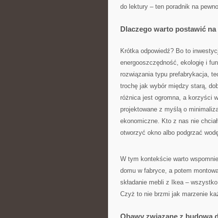
do lektury – ten poradnik na pewn
Dlaczego warto postawić n
Krótka odpowiedź? Bo to inwestyc
energooszczędność, ekologię i fu
rozwiązania typu prefabrykacja, t
trochę jak wybór między starą, 
różnica jest ogromna, a korzyści
projektowane z myślą o minimalizac
ekonomiczne. Kto z nas nie chciał
otworzyć okno albo podgrzać wod
W tym kontekście warto wspomnieć
domu w fabryce, a potem montowan
składanie mebli z Ikea – wszystko 
Czyż to nie brzmi jak marzenie k
Obawy związane z budową d