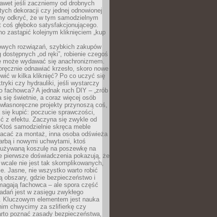
awet jeśli zaczniemy od drobnych
tych dekoracji czy jednej odnowionej
my odkryć, że w tym samodzielnym
st coś głęboko satysfakcjonującego.
no zastąpić kolejnym kliknięciem „kup
owych rozwiązań, szybkich zakupów
ug dostępnych „od ręki”, robienie czegoś
e może wydawać się anachronizmem.
oręcznie odnawiać krzesło, skoro nowe
ić w kilka kliknięć? Po co uczyć się
tryki czy hydrauliki, jeśli wystarczy
o fachowca? A jednak ruch DIY – „zrób
 się świetnie, a coraz więcej osób
własnoręczne projekty przynoszą coś,
 się kupić: poczucie sprawczości,
ć z efektu. Zaczyna się zwykle od
 Ktoś samodzielnie skręca meble
łacać za montaż, inna osoba odświeża
 farbą i nowymi uchwytami, ktoś
ieużywaną koszulę na poszewkę na
e pierwsze doświadczenia pokazują, że
 wcale nie jest tak skomplikowanych,
je. Jasne, nie wszystko warto robić
 obszary, gdzie bezpieczeństwo i
magają fachowca – ale spora część
dań jest w zasięgu zwykłego
. Kluczowym elementem jest nauka
im chwycimy za szlifierkę czy
warto poznać zasady bezpieczeństwa,