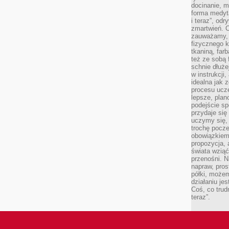
docinanie, m
forma medyt
i teraz”, od
zmartwień. C
zauważamy, 
fizycznego 
tkaniną, far
też ze sobą 
schnie dłuże
w instrukcji
idealna jak 
procesu ucze
lepsze, plan
podejście sp
przydaje się
uczymy się,
trochę pocz
obowiązkiem 
propozycja,
świata wziąć
przenośni. N
napraw, pros
półki, może
działaniu je
Coś, co trud
teraz”.