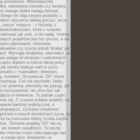
ję przestrzeni. Własnoręcznie
łka, odnawiana komoda czy lampka
ze starego słoika nadają domowi
którego nie dają seryjne produkty z
takim otoczeniu łatwiej poczuć, że to
 „nasze” miejsce – z historią, z
edoskonałościami, które z czasem
aktować jak urok, a nie wadę. Istotną
wych projektów jest też proces, a nie
 Samo planowanie, mierzenie,
alowanie czy szycie potrafi działać jak
acji. Wymaga skupienia, obecności „tu
rywa uwagę od ekranów i codziennych
zęsto dopiero w trakcie takiej pracy
jak bardzo brakuje nam w życiu
kontaktu z materiałem: drewnem,
bą, metalem. Oczywiście, DIY niesie
frustracje. Coś nie wychodzi, farba
j niż powinna, elementy nie pasują, jak
, a rzeczywistość nie chce być tak
zdjęcia w internecie. To jednak część
nia się. Z czasem kolejne projekty są
owanie bardziej realistyczne, a
okojniejsze. Zyskana cierpliwość
 później w innych dziedzinach życia, bo
 że na sensowne efekty trzeba zwykle
ekać. Domowe projekty DIY nie są
ani testem zaradności. To raczej
 aby chociaż część otaczającego nas
 w swoje ręce: dosłownie i w