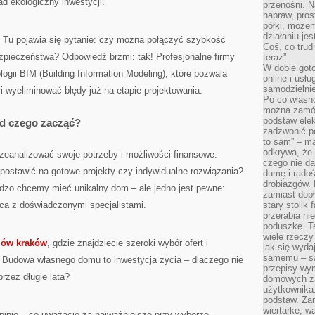
d ekologiczny inwestycji.
przenośni. N
napraw, pros
półki, może
działaniu je
 Tu pojawia się pytanie: czy można połączyć szybkość
Coś, co trud
zpieczeństwa? Odpowiedź brzmi: tak! Profesjonalne firmy
teraz”.
W dobie got
logii BIM (Building Information Modeling), które pozwala
online i usł
samodzielni
i wyeliminować błędy już na etapie projektowania.
Po co własn
można zamów
podstaw elek
od czego zacząć?
zadzwonić p
to sam” – ma
odkrywa, że 
zeanalizować swoje potrzeby i możliwości finansowe.
czego nie da
j postawić na gotowe projekty czy indywidualne rozwiązania?
dumę i radoś
drobiazgów.
rdzo chcemy mieć unikalny dom – ale jedno jest pewne:
zamiast dop
ca z doświadczonymi specjalistami.
stary stolik
przerabia n
poduszkę. T
wiele rzeczy
ów kraków
, gdzie znajdziecie szeroki wybór ofert i
jak się wyda
samemu – są
. Budowa własnego domu to inwestycja życia – dlaczego nie
przepisy wy
rzez długie lata?
domowych za
użytkownika
podstaw. Zan
wiertarkę, 
inie – co uważacie za najważniejsze przy wyborze