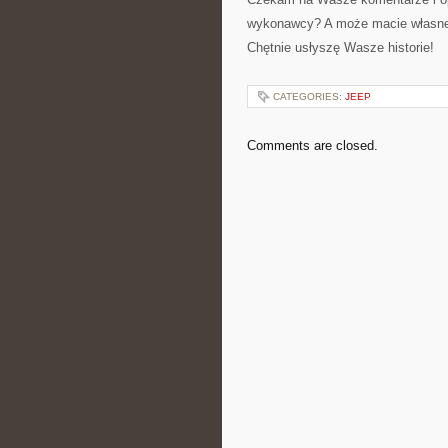
wykonawcy? A może macie własne
Chętnie usłyszę Wasze historie!
CATEGORIES:
JEEP
Comments are closed.