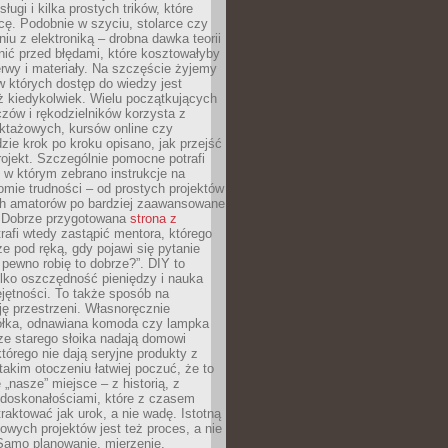
sługi i kilka prostych trików, które
acę. Podobnie w szyciu, stolarce czy
iu z elektroniką – drobna dawka teorii
onić przed błędami, które kosztowałyby
rwy i materiały. Na szczęście żyjemy
 których dostęp do wiedzy jest
iż kiedykolwiek. Wielu początkujących
zów i rękodzielników korzysta z
uktażowych, kursów online czy
dzie krok po kroku opisano, jak przejść
rojekt. Szczególnie pomocne potrafi
 w którym zebrano instrukcje na
mie trudności – od prostych projektów
ch amatorów po bardziej zaawansowane
. Dobrze przygotowana
strona z
rafi wtedy zastąpić mentora, którego
 pod ręką, gdy pojawi się pytanie
 pewno robię to dobrze?”. DIY to
ylko oszczędność pieniędzy i nauka
jętności. To także sposób na
ję przestrzeni. Własnoręcznie
łka, odnawiana komoda czy lampka
ze starego słoika nadają domowi
którego nie dają seryjne produkty z
takim otoczeniu łatwiej poczuć, że to
 „nasze” miejsce – z historią, z
edoskonałościami, które z czasem
aktować jak urok, a nie wadę. Istotną
wych projektów jest też proces, a nie
 Samo planowanie, mierzenie,