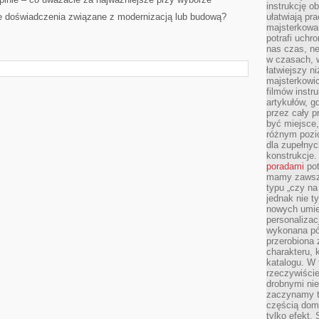
instrukcję ob
 doświadczenia związane z modernizacją lub budową?
ułatwiają pr
majsterkowan
potrafi uchr
nas czas, ne
w czasach, w
łatwiejszy n
majsterkowic
filmów instr
artykułów, g
przez cały p
być miejsce,
różnym pozio
dla zupełny
konstrukcje
poradami
pot
mamy zawsze
typu „czy na
jednak nie t
nowych umie
personalizac
wykonana pó
przerobiona 
charakteru, 
katalogu. W 
rzeczywiście
drobnymi ni
zaczynamy tr
częścią domo
tylko efekt.