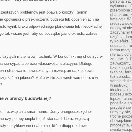
personalizac
wykonana pó
przerobiona 
częstszych problemów jest obawa o koszty i termin
charakteru, 
katalogu. W 
 się opowieści o przekroczeniu budżetu lub opóźnieniach na
rzeczywiście
ęsto wynik braku odpowiedniego planowania lub niedokładnej
drobnymi ni
zaczynamy tr
o tak ważne jest, aby od początku jasno określić zakres
częścią domo
tylko efekt.
docinanie, m
forma medyt
i teraz”, od
 użytych materiałów i technik. W końcu nikt nie chce żyć w
zmartwień. C
zauważamy, 
a się sypać albo traci właściwości izolacyjne. Dlatego
fizycznego 
w i stosowanie nowoczesnych rozwiązań są kluczowe.
tkaniną, far
też ze sobą 
zczędzać na jakości? Może warto zainwestować od razu w
schnie dłuże
?
w instrukcji
idealna jak 
procesu ucze
nie w branży budowlanej?
lepsze, plan
podejście sp
przydaje się
gie i rozwiązania smart home. Domy energooszczędne
uczymy się,
trochę pocz
ne czy pompy ciepła to już standard. Coraz większą
obowiązkiem 
propozycja,
iały certyfikowane i naturalne, które dbają o zdrowie
świata wziąć