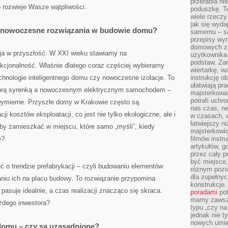
przerabia n
o rozwieje Wasze wątpliwości.
poduszkę. T
wiele rzeczy
jak się wyda
a nowoczesne rozwiązania w budowie domu?
samemu – są
przepisy wy
domowych za
ja w przyszłość. W XXI wieku stawiamy na
użytkownika
podstaw. Zan
nkcjonalność. Właśnie dlatego coraz częściej wybieramy
wiertarkę, 
echnologie inteligentnego domu czy nowoczesne izolacje. To
instrukcję ob
ułatwiają pr
dobrą syrenką a nowoczesnym elektrycznym samochodem –
majsterkowan
potrafi uchr
 wymierne. Przyszłe domy w Krakowie często są
nas czas, ne
ji kosztów eksploatacji, co jest nie tylko ekologiczne, ale i
w czasach, w
łatwiejszy n
by zamieszkać w miejscu, które samo „myśli”, kiedy
majsterkowic
ę?
filmów instr
artykułów, g
przez cały p
być miejsce,
 o trendzie prefabrykacji – czyli budowaniu elementów
różnym pozio
dla zupełny
iu ich na placu budowy. To rozwiązanie przypomina
konstrukcje
pasuje idealnie, a czas realizacji znacząco się skraca.
poradami
pot
mamy zawsze
ażdego inwestora?
typu „czy na
jednak nie t
nowych umie
omu – czy są uzasadnione?