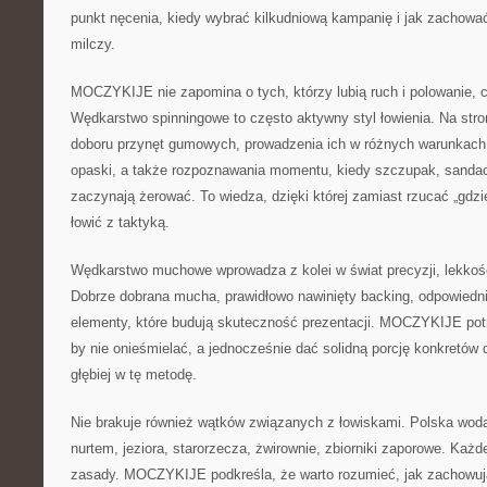
punkt nęcenia, kiedy wybrać kilkudniową kampanię i jak zachować
milczy.
MOCZYKIJE nie zapomina o tych, którzy lubią ruch i polowanie, cz
Wędkarstwo spinningowe to często aktywny styl łowienia. Na stro
doboru przynęt gumowych, prowadzenia ich w różnych warunkach, 
opaski, a także rozpoznawania momentu, kiedy szczupak, sanda
zaczynają żerować. To wiedza, dzięki której zamiast rzucać „gdz
łowić z taktyką.
Wędkarstwo muchowe wprowadza z kolei w świat precyzji, lekkości
Dobrze dobrana mucha, prawidłowo nawinięty backing, odpowiednie 
elementy, które budują skuteczność prezentacji. MOCZYKIJE potr
by nie onieśmielać, a jednocześnie dać solidną porcję konkretów 
głębiej w tę metodę.
Nie brakuje również wątków związanych z łowiskami. Polska woda
nurtem, jeziora, starorzecza, żwirownie, zbiorniki zaporowe. Każ
zasady. MOCZYKIJE podkreśla, że warto rozumieć, jak zachowują