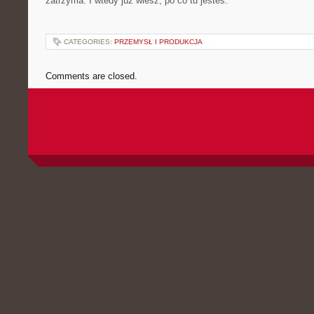
zatrzyma. I wtedy już wiesz, po co tu jesteś.
CATEGORIES:
PRZEMYSŁ I PRODUKCJA
Comments are closed.