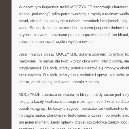
W całym tym bogactwie treści MOCZYKIJE zachowuje charakter aut
pisana „pod modę”, tylko portal tworzony z myślą o realnym wędk
porad, ale też lubi poczytać o rybach, metodach i miejscach, gdy
wodą. Strona działa jak przewodnik: czasem podpowie drobny tri
czynniki pierwsze, a czasem po prostu pozwoli poczuć ten klimat,
znów chce spakować wędki i wyjść o świcie.
Jeżeli miałbyś opisać MOCZYKIJE jednym zdaniem, to byłoby to: 
marzycieli. To serwis dla tych, którzy chcą łowić ryby z głową, al
przyjemności. Dla tych, którzy potrafią cieszyć się drobnym ok
szczupakiem. Dla tych, którzy lubią technikę i sprzęt, ale nadal 
jest to, co dzieje się nad wodą: kontakt z naturą.
MOCZYKIJE zaprasza do świata, w którym każdy sezon jest inny
lekcją, a każdy wędkarz ma swoje małe tajemnice. I właśnie dlate
potrafi wciągnąć: bo łączy przygody i pokazuje, że wędkarstwo to s
To ciągła nauka, planowanie, testowanie, a czasem po prostu sied
ten jeden moment, kiedy spławik drgnie, szczytówka zadrży albo 