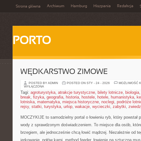
Archiwum
Hamburg
Hiszpania
Redakcja
Strona główna
PORTO
WĘDKARSTWO ZIMOWE
POSTED BY ADMIN
POSTED ON STY - 24 - 2026
MOŻLIWOŚĆ 
WYŁĄCZONA
Tagi:
agroturystyka
,
atrakcje turystyczne
,
bilety lotnicze
,
biologia
break
,
fizyka
,
geografia
,
historia
,
hostele
,
hotele
,
humanistyka
,
ke
lotniska
,
matematyka
,
miejsca historyczne
,
noclegi
,
podróże lotn
rejsy
,
statki
,
turystyka
,
urlop
,
wakacje
,
wycieczki
,
zabytki
,
zwiedz
MOCZYKIJE to samodzielny portal o łowieniu ryb, który powstał p
wody z sprawdzonym doświadczeniem. To miejsce dla osób, które
brzegiem, ale jednocześnie chcą łowić mądrzej. Niezależnie od te
jerkowanie, połów karpi, method feeder, łowienie na sztuczną mu