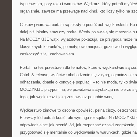
typu łowiska, pory roku i warunków. Wędkarz, który potrafi myśl
organizmie, zawsze ma przewagę nad kimś, kto liczy tylko na sz
Ciekawą warstwą portalu są teksty o podróżach wędkarskich. Bo
dalej niż lokalny staw czy rzeka. Wtedy pojawiają się marzenia 
Na MOCZYKIJE wątki wyjazdowe pokazują, że przygoda może mie
klasycznych kierunków, po nietypowe miejsca, gdzie woda wygląda
zaskoczyć siłą i zachowaniem.
Portal ma też przestrzeń dla tematów, które w wędkarstwie są cor
Catch & release, właściwe obchodzenie się z rybą, ograniczanie s
odhaczania, dbanie o kondycję populacji – to nie moda, tylko świ
MOCZYKIJE przypomina, że prawdziwa satysfakcja nie bierze się 
tego, jak wędkujesz i jaką zostawiasz po sobie wodę.
Wędkarstwo zimowe to osobna opowieść, pełna ciszy, ostrożności
Pierwszy lód potrafi kusić, ale wymaga rozsądku. Na MOCZYKIJE
odpowiedzialne: jak ocenić lód, jak rozpoznać oznaki zagrożenia, j
przygotować się mentalnie do wędkowania w warunkach, gdzie na