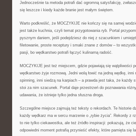
Jednocześnie ta metoda potrafi dać ogromną satysfakcję, zwłaszc
się leszcze i kiedy każde branie jest małym świętem.
Warto podkreślić, że MOCZYKIJE nie kończy się na samej wodzi
jest także kuchnia, czyli temat przygotowania ryb. Portal przypo
pysznym daniem, jeśli podejdziesz do niej z szacunkiem i umiejęt
filetowanie, proste receptury i smaki znane z domów – to wszys
pasji, bo wędkarstwo potrafi łączyć kulinarną radość.
MOCZYKIJE jest też miejscem, gdzie pojawiają się wątpliwości 
wędkarstwo żyje rozmową. Jedni wolą łowić na jedną wędkę, inni n
spinning, inni siedzą na karpiach – a prawda jest taka, że każdy s
stoi za nim szacunek. Portal daje przestrzeń do poznawania różn
udawania, że istnieje tylko jedna słuszna droga.
Szczególne miejsce zajmują też teksty o rekordach. Te historie d
każdy wędkarz ma w sercu marzenie o „rybie życia”. Rekordy z rz
to nie tylko ciekawostka, ale też źródło inspiracji: pokazują, że ci
odpowiedni moment potrafią przynieść efekty, które pamięta się la