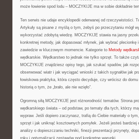
może łowienie spod lodu – MOCZYKIJE ma w sobie dokładnie ten 
Ten serwis nie udaje encyklopedii oderwanej od rzeczywistości. Tut
Artykuły są pisane z myślą o tym, żebyś po przeczytaniu mógł wy
wykorzystać zdobytą wiedzę. MOCZYKIJE stawia na jasny przeka
konkretnej metody, jak dopasować młynek, jak wybrać plecionkę i 
zawiedzie w kluczowym momencie. Kategorie to
Metody wędkars
wędkarskie. Wędkarstwo to jednak nie tylko sprzęt. To także czyt
MOCZYKIJE znajdziesz opisy tego, jak szukać spadów, jak rozp
obserwować wiatr i jak wyciągać wnioski z takich sygnałów jak pr
łowiskowa praktyka, która często decyduje, czy wrócisz do domu 
historią o tym, że „brało, ale nie wzięło”.
Ogromną siłą MOCZYKIJE jest różnorodność tematów. Strona pro
wędkarskiego świata – od podstaw, po tematy dla tych, którzy maj
wypraw. Jeśli dopiero zaczynasz, trafią do Ciebie materiały o t
sprzęt i jak uniknąć kosztownych pomyłek. Jeżeli jesteś bardzie
analizy o dopieszczaniu techniki, finezji prezentacji przynęty, d
roku i optymalizacji zestawów pod konkretne warunki.