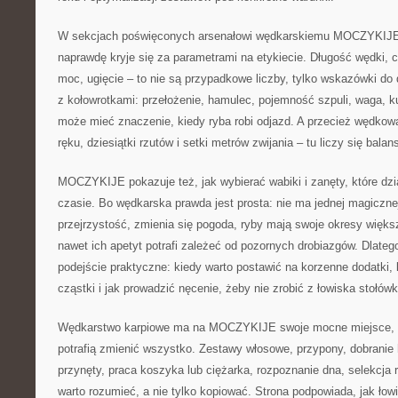
W sekcjach poświęconych arsenałowi wędkarskiemu MOCZYKIJE
naprawdę kryje się za parametrami na etykiecie. Długość wędki, c
moc, ugięcie – to nie są przypadkowe liczby, tylko wskazówki do
z kołowrotkami: przełożenie, hamulec, pojemność szpuli, waga, ku
może mieć znaczenie, kiedy ryba robi odjazd. A przecież wędkow
ręku, dziesiątki rzutów i setki metrów zwijania – tu liczy się balan
MOCZYKIJE pokazuje też, jak wybierać wabiki i zanęty, które dzi
czasie. Bo wędkarska prawda jest prosta: nie ma jednej magicznej
przejrzystość, zmienia się pogoda, ryby mają swoje okresy większ
nawet ich apetyt potrafi zależeć od pozornych drobiazgów. Dlateg
podejście praktyczne: kiedy warto postawić na korzenne dodatki,
cząstki i jak prowadzić nęcenie, żeby nie zrobić z łowiska stołówki
Wędkarstwo karpiowe ma na MOCZYKIJE swoje mocne miejsce, bo
potrafią zmienić wszystko. Zestawy włosowe, przypony, dobranie
przynęty, praca koszyka lub ciężarka, rozpoznanie dna, selekcja ry
warto rozumieć, a nie tylko kopiować. Strona podpowiada, jak łow