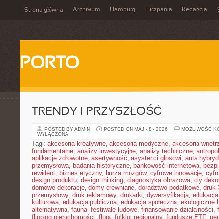
Archiwum
Hamburg
Hiszpania
Redakcja
Strona główna
PORTO
TRENDY I PRZYSZŁOŚĆ
POSTED BY ADMIN
POSTED ON MAJ - 8 - 2026
MOŻLIWOŚĆ K
WYŁĄCZONA
Tagi:
akcesoria kreatywne
,
akcesoria medyczne
,
akcesoria wnętr
fundamentalne
,
analizy inwestycyjne
,
analizy techniczne
,
antropo
aplikacje zdrowotne
,
asertywność
,
asystenci głosowi
,
auta hybry
przemysłowa
,
badania historyczne
,
bankowość internetowa
,
bezpi
rewident
,
biznes etyczny
,
burza mózgów
,
cyfrowe innowacje
,
cyfr
design produktu
,
design thinking
,
diagnostyka obrazowa
,
diy deko
domowe dekoracje
,
domy drewniane
,
doradztwo podatkowe
,
druk
przemysłowy
,
druk reklamowy
,
drukarki
,
dywersyfikacja
,
edukacja
kulturowa
,
edukacja publiczna
,
edukacja społeczna
,
ekologiczne 
alternatywna
,
fauna
,
festiwale ludowe
,
finansowanie działalności
,
flipping nieruchomości
,
flora
,
folklor regionalny
,
fundusze ETF
,
geo