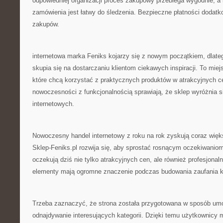
odpowiedniej organizacji proces zakupowy przebiega wygodnie, a k
zamówienia jest łatwy do śledzenia. Bezpieczne płatności dodat
zakupów.
internetowa marka Feniks kojarzy się z nowym początkiem, dlate
skupia się na dostarczaniu klientom ciekawych inspiracji. To mie
które chcą korzystać z praktycznych produktów w atrakcyjnych c
nowoczesności z funkcjonalnością sprawiają, że sklep wyróżnia się
internetowych.
Nowoczesny handel internetowy z roku na rok zyskują coraz więk
Sklep-Feniks.pl rozwija się, aby sprostać rosnącym oczekiwaniom
oczekują dziś nie tylko atrakcyjnych cen, ale również profesjonaln
elementy mają ogromne znaczenie podczas budowania zaufania k
Trzeba zaznaczyć, że strona została przygotowana w sposób umo
odnajdywanie interesujących kategorii. Dzięki temu użytkownicy 