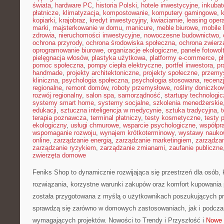
świata
,
hardware PC
,
historia Polski
,
hotele inwestycyjne
,
inkubat
płatnicze
,
klimatyzacja
,
kompostowanie
,
komputery gamingowe
,
kopiarki
,
krajobraz
,
kredyt inwestycyjny
,
kwiaciarnie
,
leasing oper
marki
,
majsterkowanie w domu
,
manicure
,
meble biurowe
,
mobile 
zdrowia
,
nieruchomości inwestycyjne
,
nowoczesne budownictwo
,
ochrona przyrody
,
ochrona środowiska społeczna
,
ochrona zwierz
oprogramowanie biurowe
,
organizacje ekologiczne
,
panele fotowol
pielęgnacja włosów
,
plastyka użytkowa
,
platformy e-commerce
,
p
pomoc społeczna
,
pompy ciepła elektryczne
,
portfel inwestora
,
pr
handmade
,
projekty architektoniczne
,
projekty społeczne
,
przemy
kliniczna
,
psychologia społeczna
,
psychologia stosowana
,
recenz
regionalne
,
remont domów
,
roboty przemysłowe
,
rośliny doniczko
rozwój regionalny
,
salon spa
,
samorządność
,
startupy technologi
systemy smart home
,
systemy socjalne
,
szkolenia menedżerskie
edukacji
,
sztuczna inteligencja w medycynie
,
sztuka tradycyjna
,
t
terapia poznawcza
,
terminal płatniczy
,
testy kosmetyczne
,
testy 
ekologiczny
,
usługi chmurowe
,
wsparcie psychologiczne
,
współpr
wspomaganie rozwoju
,
wynajem krótkoterminowy
,
wystawy nauko
online
,
zarządzanie energią
,
zarządzanie marketingiem
,
zarządzan
zarządzanie ryzykiem
,
zarządzanie zmianami
,
zaufanie publiczne
zwierzęta domowe
Feniks Shop to dynamicznie rozwijająca się przestrzeń dla osób,
rozwiązania, korzystne warunki zakupów oraz komfort kupowania p
została przygotowana z myślą o użytkownikach poszukujących pr
sprawdzą się zarówno w domowych zastosowaniach, jak i podczas 
wymagających projektów. Nowości to Trendy i Przyszłość i
Nowe 