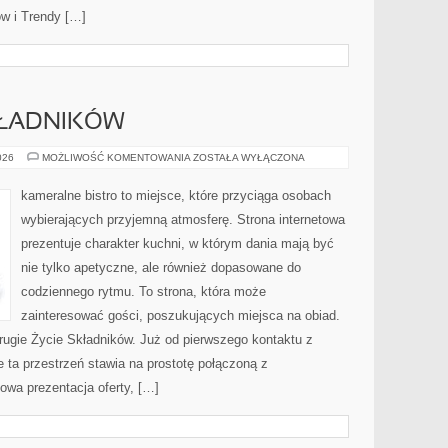
w i Trendy […]
KŁADNIKÓW
DRUGIE
026
MOŻLIWOŚĆ KOMENTOWANIA
ZOSTAŁA WYŁĄCZONA
ŻYCIE
SKŁADNIKÓW
kameralne bistro to miejsce, które przyciąga osobach
wybierających przyjemną atmosferę. Strona internetowa
prezentuje charakter kuchni, w którym dania mają być
nie tylko apetyczne, ale również dopasowane do
codziennego rytmu. To strona, która może
zainteresować gości, poszukujących miejsca na obiad.
gie Życie Składników. Już od pierwszego kontaktu z
 ta przestrzeń stawia na prostotę połączoną z
owa prezentacja oferty, […]