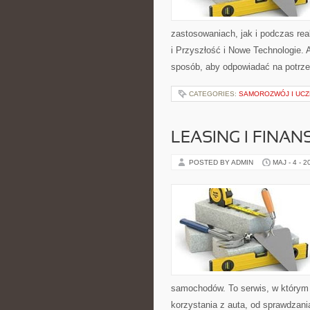
zastosowaniach, jak i podczas rea
i Przyszłość i Nowe Technologie. 
sposób, aby odpowiadać na potrze
CATEGORIES:
SAMOROZWÓJ I UCZ
LEASING I FINA
POSTED BY ADMIN
MAJ - 4 - 2
samochodów. To serwis, w którym
korzystania z auta, od sprawdzan