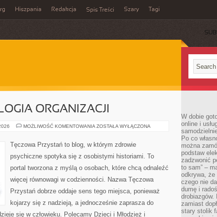
rg
Hiszpania
Redakcja
Szary
Tagi
Spis Treści
SUB
LOGIA ORGANIZACJI
W dobie got
online i usł
PRACA
 2026
MOŻLIWOŚĆ KOMENTOWANIA
ZOSTAŁA WYŁĄCZONA
samodzielni
I
PSYCHOLOGIA
Po co własn
ORGANIZACJI
Tęczowa Przystań to blog, w którym zdrowie
można zamów
podstaw elek
psychiczne spotyka się z osobistymi historiami. To
zadzwonić p
to sam” – ma
portal tworzona z myślą o osobach, które chcą odnaleźć
odkrywa, że 
więcej równowagi w codzienności. Nazwa Tęczowa
czego nie da
dumę i radoś
Przystań dobrze oddaje sens tego miejsca, ponieważ
drobiazgów.
kojarzy się z nadzieją, a jednocześnie zaprasza do
zamiast dop
stary stolik
ieje się w człowieku. Polecamy Dzieci i Młodzież i