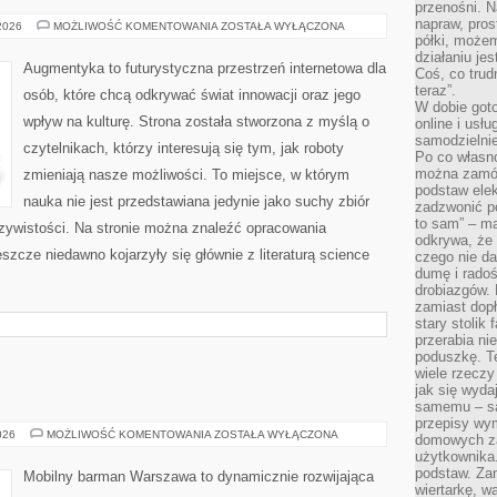
przenośni. N
napraw, pros
SZTUCZNA
 2026
MOŻLIWOŚĆ KOMENTOWANIA
ZOSTAŁA WYŁĄCZONA
INTELIGENCJA
półki, może
W
działaniu je
PRAKTYCE
Augmentyka to futurystyczna przestrzeń internetowa dla
Coś, co trud
teraz”.
osób, które chcą odkrywać świat innowacji oraz jego
W dobie got
wpływ na kulturę. Strona została stworzona z myślą o
online i usł
samodzielni
czytelnikach, którzy interesują się tym, jak roboty
Po co własn
można zamów
zmieniają nasze możliwości. To miejsce, w którym
podstaw elek
nauka nie jest przedstawiana jedynie jako suchy zbiór
zadzwonić p
to sam” – ma
czywistości. Na stronie można znaleźć opracowania
odkrywa, że 
szcze niedawno kojarzyły się głównie z literaturą science
czego nie da
dumę i radoś
drobiazgów.
zamiast dop
stary stolik
przerabia n
poduszkę. T
wiele rzeczy
jak się wyda
samemu – są
przepisy wy
DRINKI
026
MOŻLIWOŚĆ KOMENTOWANIA
ZOSTAŁA WYŁĄCZONA
domowych za
użytkownika
podstaw. Zan
Mobilny barman Warszawa to dynamicznie rozwijająca
wiertarkę, 