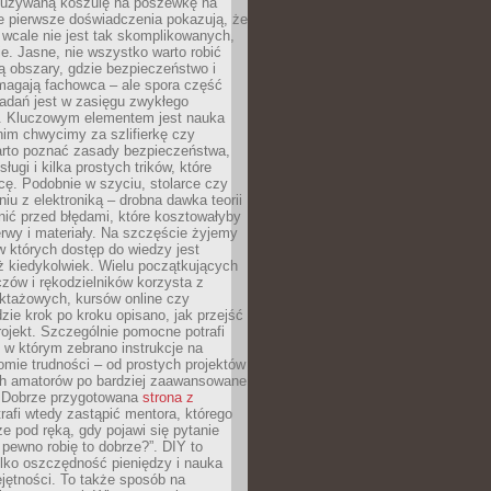
ieużywaną koszulę na poszewkę na
e pierwsze doświadczenia pokazują, że
 wcale nie jest tak skomplikowanych,
je. Jasne, nie wszystko warto robić
 obszary, gdzie bezpieczeństwo i
magają fachowca – ale spora część
dań jest w zasięgu zwykłego
. Kluczowym elementem jest nauka
im chwycimy za szlifierkę czy
warto poznać zasady bezpieczeństwa,
sługi i kilka prostych trików, które
acę. Podobnie w szyciu, stolarce czy
iu z elektroniką – drobna dawka teorii
onić przed błędami, które kosztowałyby
rwy i materiały. Na szczęście żyjemy
 których dostęp do wiedzy jest
iż kiedykolwiek. Wielu początkujących
zów i rękodzielników korzysta z
uktażowych, kursów online czy
dzie krok po kroku opisano, jak przejść
rojekt. Szczególnie pomocne potrafi
 w którym zebrano instrukcje na
mie trudności – od prostych projektów
ch amatorów po bardziej zaawansowane
. Dobrze przygotowana
strona z
rafi wtedy zastąpić mentora, którego
 pod ręką, gdy pojawi się pytanie
 pewno robię to dobrze?”. DIY to
ylko oszczędność pieniędzy i nauka
jętności. To także sposób na