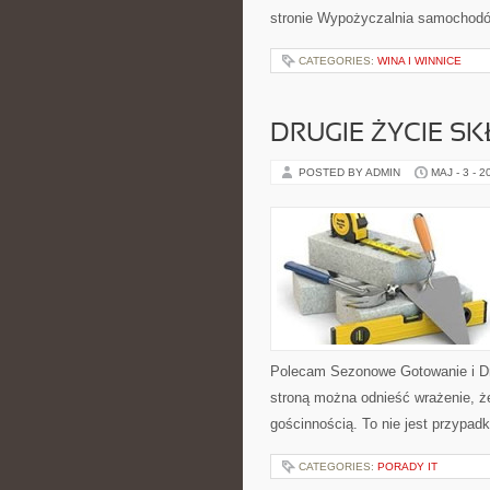
stronie Wypożyczalnia samochodó
CATEGORIES:
WINA I WINNICE
DRUGIE ŻYCIE S
POSTED BY ADMIN
MAJ - 3 - 2
Polecam Sezonowe Gotowanie i Dru
stroną można odnieść wrażenie, że
gościnnością. To nie jest przypadk
CATEGORIES:
PORADY IT