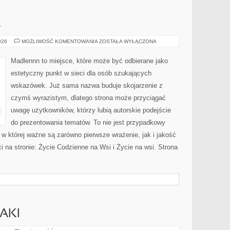
A
OGRÓD
026
MOŻLIWOŚĆ KOMENTOWANIA
ZOSTAŁA WYŁĄCZONA
I
NATURA
Madlennn to miejsce, które może być odbierane jako
estetyczny punkt w sieci dla osób szukających
wskazówek. Już sama nazwa buduje skojarzenie z
czymś wyrazistym, dlatego strona może przyciągać
uwagę użytkowników, którzy lubią autorskie podejście
do prezentowania tematów. To nie jest przypadkowy
ń, w której ważne są zarówno pierwsze wrażenie, jak i jakość
 na stronie: Życie Codzienne na Wsi i Życie na wsi. Strona
AKI