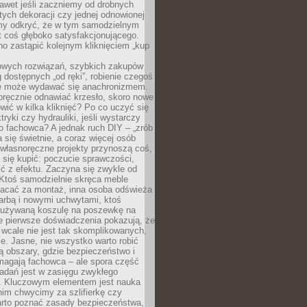
awet jeśli zaczniemy od drobnych
tych dekoracji czy jednej odnowionej
my odkryć, że w tym samodzielnym
st coś głęboko satysfakcjonującego.
no zastąpić kolejnym kliknięciem „kup
owych rozwiązań, szybkich zakupów
ug dostępnych „od ręki”, robienie czegoś
e może wydawać się anachronizmem.
oręcznie odnawiać krzesło, skoro nowe
ić w kilka kliknięć? Po co uczyć się
tryki czy hydrauliki, jeśli wystarczy
o fachowca? A jednak ruch DIY – „zrób
 się świetnie, a coraz więcej osób
własnoręczne projekty przynoszą coś,
 się kupić: poczucie sprawczości,
ć z efektu. Zaczyna się zwykle od
 Ktoś samodzielnie skręca meble
łacać za montaż, inna osoba odświeża
 farbą i nowymi uchwytami, ktoś
ieużywaną koszulę na poszewkę na
e pierwsze doświadczenia pokazują, że
 wcale nie jest tak skomplikowanych,
je. Jasne, nie wszystko warto robić
 obszary, gdzie bezpieczeństwo i
magają fachowca – ale spora część
dań jest w zasięgu zwykłego
. Kluczowym elementem jest nauka
im chwycimy za szlifierkę czy
warto poznać zasady bezpieczeństwa,