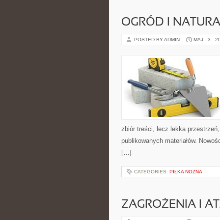
OGRÓD I NATUR
POSTED BY ADMIN
MAJ - 3 - 2
zbiór treści, lecz lekka przestrze
publikowanych materiałów. Nowości
[…]
CATEGORIES:
PIŁKA NOŻNA
ZAGROŻENIA I AT