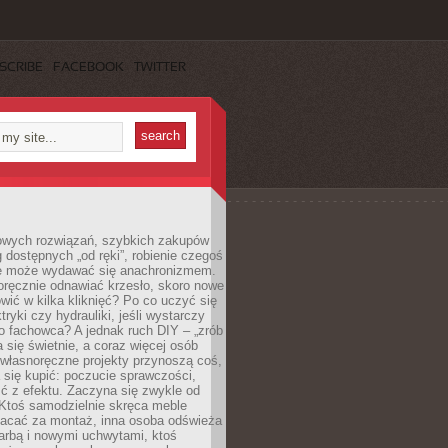
SCRIBE
FACEBOOK
TWITTER
owych rozwiązań, szybkich zakupów
ug dostępnych „od ręki”, robienie czegoś
e może wydawać się anachronizmem.
oręcznie odnawiać krzesło, skoro nowe
ić w kilka kliknięć? Po co uczyć się
tryki czy hydrauliki, jeśli wystarczy
o fachowca? A jednak ruch DIY – „zrób
 się świetnie, a coraz więcej osób
własnoręczne projekty przynoszą coś,
 się kupić: poczucie sprawczości,
ć z efektu. Zaczyna się zwykle od
 Ktoś samodzielnie skręca meble
łacać za montaż, inna osoba odświeża
 farbą i nowymi uchwytami, ktoś