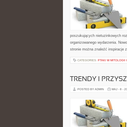
poszukujących nietuzinkowych ro
organizowanego wydarzenia. Nowoś
stronie można znaleźć inspiracje
CATEGORIES:
PTAKI W MITOLOGII
TRENDY I PRZYS
POSTED BY ADMIN
MAJ - 8 - 2