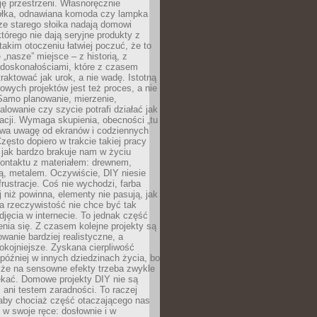
ję przestrzeni. Własnoręcznie
łka, odnawiana komoda czy lampka
ze starego słoika nadają domowi
którego nie dają seryjne produkty z
takim otoczeniu łatwiej poczuć, że to
 „nasze” miejsce – z historią, z
edoskonałościami, które z czasem
aktować jak urok, a nie wadę. Istotną
wych projektów jest też proces, a nie
 Samo planowanie, mierzenie,
alowanie czy szycie potrafi działać jak
acji. Wymaga skupienia, obecności „tu
rywa uwagę od ekranów i codziennych
zęsto dopiero w trakcie takiej pracy
jak bardzo brakuje nam w życiu
kontaktu z materiałem: drewnem,
bą, metalem. Oczywiście, DIY niesie
frustracje. Coś nie wychodzi, farba
j niż powinna, elementy nie pasują, jak
, a rzeczywistość nie chce być tak
zdjęcia w internecie. To jednak część
nia się. Z czasem kolejne projekty są
owanie bardziej realistyczne, a
okojniejsze. Zyskana cierpliwość
 później w innych dziedzinach życia, bo
 że na sensowne efekty trzeba zwykle
ekać. Domowe projekty DIY nie są
ani testem zaradności. To raczej
 aby chociaż część otaczającego nas
 w swoje ręce: dosłownie i w