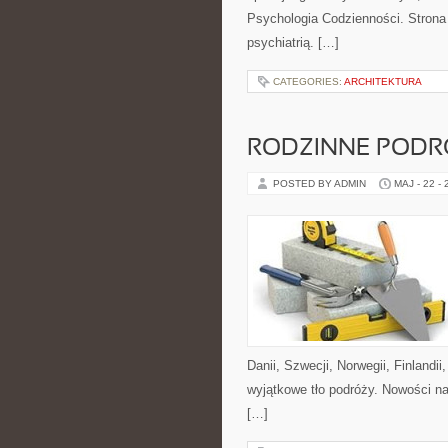
Psychologia Codzienności. Strona
psychiatrią. […]
CATEGORIES:
ARCHITEKTURA
RODZINNE PODR
POSTED BY ADMIN
MAJ - 22 -
Danii, Szwecji, Norwegii, Finlandii
wyjątkowe tło podróży. Nowości na
[…]