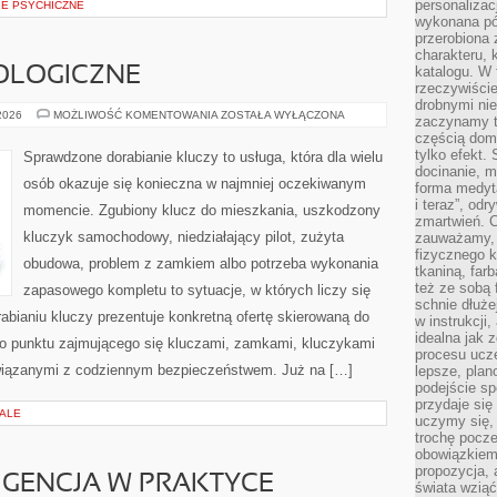
personalizac
IE PSYCHICZNE
wykonana pó
przerobiona 
charakteru, 
katalogu. W 
OLOGICZNE
rzeczywiście
drobnymi ni
NOWINKI
 2026
MOŻLIWOŚĆ KOMENTOWANIA
ZOSTAŁA WYŁĄCZONA
zaczynamy tr
TECHNOLOGICZNE
częścią domo
tylko efekt.
Sprawdzone dorabianie kluczy to usługa, która dla wielu
docinanie, m
osób okazuje się konieczna w najmniej oczekiwanym
forma medyt
i teraz”, od
momencie. Zgubiony klucz do mieszkania, uszkodzony
zmartwień. C
kluczyk samochodowy, niedziałający pilot, zużyta
zauważamy, 
fizycznego 
obudowa, problem z zamkiem albo potrzeba wykonania
tkaniną, far
też ze sobą 
zapasowego kompletu to sytuacje, w których liczy się
schnie dłuże
bianiu kluczy prezentuje konkretną ofertę skierowaną do
w instrukcji
idealna jak 
o punktu zajmującego się kluczami, zamkami, kluczykami
procesu ucze
iązanymi z codziennym bezpieczeństwem. Już na […]
lepsze, plan
podejście sp
przydaje się
IALE
uczymy się,
trochę pocz
obowiązkiem 
propozycja,
IGENCJA W PRAKTYCE
świata wziąć