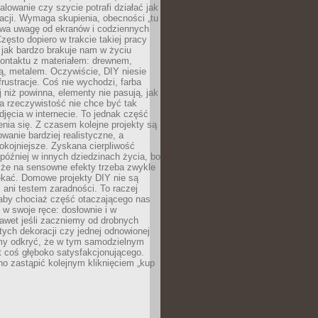
alowanie czy szycie potrafi działać jak
acji. Wymaga skupienia, obecności „tu
rywa uwagę od ekranów i codziennych
zęsto dopiero w trakcie takiej pracy
jak bardzo brakuje nam w życiu
kontaktu z materiałem: drewnem,
bą, metalem. Oczywiście, DIY niesie
frustracje. Coś nie wychodzi, farba
j niż powinna, elementy nie pasują, jak
, a rzeczywistość nie chce być tak
zdjęcia w internecie. To jednak część
nia się. Z czasem kolejne projekty są
owanie bardziej realistyczne, a
okojniejsze. Zyskana cierpliwość
 później w innych dziedzinach życia, bo
 że na sensowne efekty trzeba zwykle
ekać. Domowe projekty DIY nie są
ani testem zaradności. To raczej
 aby chociaż część otaczającego nas
 w swoje ręce: dosłownie i w
awet jeśli zaczniemy od drobnych
tych dekoracji czy jednej odnowionej
my odkryć, że w tym samodzielnym
st coś głęboko satysfakcjonującego.
no zastąpić kolejnym kliknięciem „kup