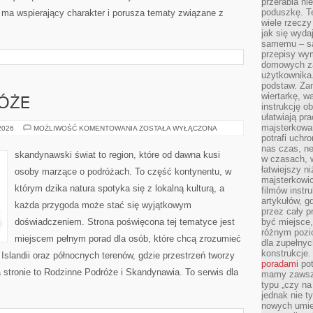
przerabia n
poduszkę. T
 ma wspierający charakter i porusza tematy związane z
wiele rzeczy
jak się wyda
samemu – są
przepisy wy
domowych za
użytkownika
podstaw. Zan
wiertarkę, 
ÓŻE
instrukcję ob
ułatwiają pr
majsterkowan
RODZINNE
 2026
MOŻLIWOŚĆ KOMENTOWANIA
ZOSTAŁA WYŁĄCZONA
PODRÓŻE
potrafi uchr
nas czas, ne
skandynawski świat to region, które od dawna kusi
w czasach, w
łatwiejszy n
osoby marzące o podróżach. To część kontynentu, w
majsterkowic
którym dzika natura spotyka się z lokalną kulturą, a
filmów instr
artykułów, g
każda przygoda może stać się wyjątkowym
przez cały p
doświadczeniem. Strona poświęcona tej tematyce jest
być miejsce,
różnym pozio
miejscem pełnym porad dla osób, które chcą zrozumieć
dla zupełny
konstrukcje
, Islandii oraz północnych terenów, gdzie przestrzeń tworzy
poradami
pot
 stronie to Rodzinne Podróże i Skandynawia. To serwis dla
mamy zawsze
typu „czy na
jednak nie t
nowych umie