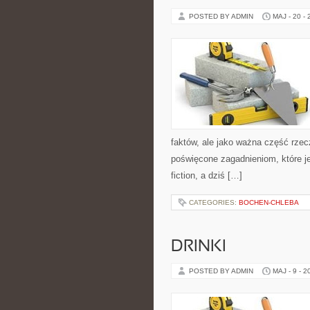
POSTED BY ADMIN
MAJ - 20 -
faktów, ale jako ważna część rze
poświęcone zagadnieniom, które je
fiction, a dziś […]
CATEGORIES:
BOCHEN-CHLEBA
DRINKI
POSTED BY ADMIN
MAJ - 9 - 2