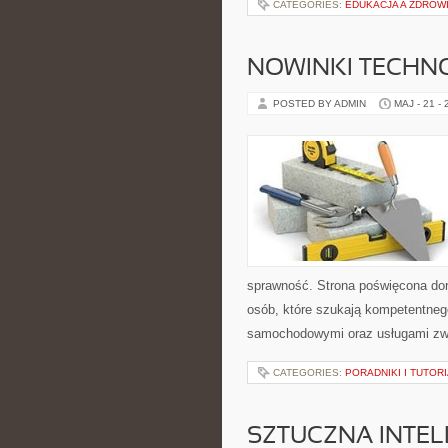
CATEGORIES:
EDUKACJA A ZDROW
NOWINKI TECHN
POSTED BY ADMIN
MAJ - 21 -
sprawność. Strona poświęcona dora
osób, które szukają kompetentneg
samochodowymi oraz usługami zw
CATEGORIES:
PORADNIKI I TUTOR
SZTUCZNA INTEL