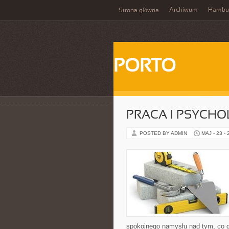
Archiwum
Hambu
Strona główna
PORTO
PRACA I PSYCHO
POSTED BY ADMIN
MAJ - 23 -
spokojnego namysłu nad tym, co dz