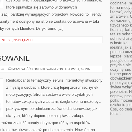
użytkownikach poszukujących praktycznych produktów,
docinanie, m
które sprawdzą się zarówno w domowych
forma medyt
i teraz”, od
lizacji bardziej wymagających projektów. Nowości to Trendy
zmartwień. C
zauważamy, 
Asortyment dostępny na stronie została opracowana w taki
fizycznego 
by różnych klientów. Dzięki temu […]
tkaniną, far
też ze sobą 
schnie dłuże
ENIE SIĘ NA BŁĘDACH
w instrukcji
idealna jak 
procesu ucze
lepsze, plan
NSOWANIE
podejście sp
przydaje się
LEASING
uczymy się,
026
MOŻLIWOŚĆ KOMENTOWANIA
ZOSTAŁA WYŁĄCZONA
I
trochę pocz
FINANSOWANIE
obowiązkiem 
Rentdabcar to tematyczny serwis internetowy stworzony
propozycja,
świata wziąć
z myślą o osobach, które chcą lepiej zrozumieć rynek
przenośni. N
motoryzacyjny. Strona zestawia wiele przydatnych
napraw, pros
półki, może
tematów związanych z autami, dzięki czemu może być
działaniu je
praktycznym poradnikiem zarówno dla kierowców, jak i
Coś, co trud
teraz”.
dla tych, którzy dopiero poznają świat zakupu
 można znaleźć porady dotyczące różnych aspektów
ia kosztów utrzymania aż po ubezpieczenia. Nowości na