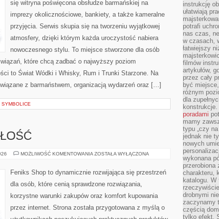
się witryna poświęcona obsłudze barmańskiej na
instrukcję ob
ułatwiają pr
imprezy okolicznościowe, bankiety, a także kameralne
majsterkowan
przyjęcia. Serwis skupia się na tworzeniu wyjątkowej
potrafi uchr
nas czas, ne
atmosfery, dzięki którym każda uroczystość nabiera
w czasach, w
łatwiejszy n
nowoczesnego stylu. To miejsce stworzone dla osób
majsterkowic
związań, które chcą zadbać o najwyższy poziom
filmów instr
artykułów, g
ci to Świat Wódki i Whisky, Rum i Trunki Starzone. Na
przez cały p
 związane z barmaństwem, organizacją wydarzeń oraz […]
być miejsce,
różnym pozio
dla zupełny
 I SYMBOLICE
konstrukcje
poradami
pot
mamy zawsze
typu „czy na
ZŁOŚĆ
jednak nie t
nowych umie
personalizac
TRENDY
026
MOŻLIWOŚĆ KOMENTOWANIA
ZOSTAŁA WYŁĄCZONA
wykonana pó
I
PRZYSZŁOŚĆ
przerobiona 
Feniks Shop to dynamicznie rozwijająca się przestrzeń
charakteru, 
katalogu. W 
dla osób, które cenią sprawdzone rozwiązania,
rzeczywiście
drobnymi ni
korzystne warunki zakupów oraz komfort kupowania
zaczynamy tr
przez internet. Strona została przygotowana z myślą o
częścią domo
tylko efekt.