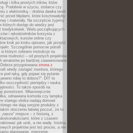
sługi i kilka prostych trików, które
acę. Podobnie w szyciu, stolarce czy
iu z elektroniką – drobna dawka teorii
onić przed błędami, które kosztowałyby
rwy i materiały. Na szczęście żyjemy
 których dostęp do wiedzy jest
iż kiedykolwiek. Wielu początkujących
zów i rękodzielników korzysta z
uktażowych, kursów online czy
dzie krok po kroku opisano, jak przejść
rojekt. Szczególnie pomocne potrafi
 w którym zebrano instrukcje na
mie trudności – od prostych projektów
ch amatorów po bardziej zaawansowane
. Dobrze przygotowana
strona z
rafi wtedy zastąpić mentora, którego
 pod ręką, gdy pojawi się pytanie
 pewno robię to dobrze?”. DIY to
ylko oszczędność pieniędzy i nauka
jętności. To także sposób na
ję przestrzeni. Własnoręcznie
łka, odnawiana komoda czy lampka
ze starego słoika nadają domowi
którego nie dają seryjne produkty z
takim otoczeniu łatwiej poczuć, że to
 „nasze” miejsce – z historią, z
edoskonałościami, które z czasem
aktować jak urok, a nie wadę. Istotną
wych projektów jest też proces, a nie
 Samo planowanie, mierzenie,