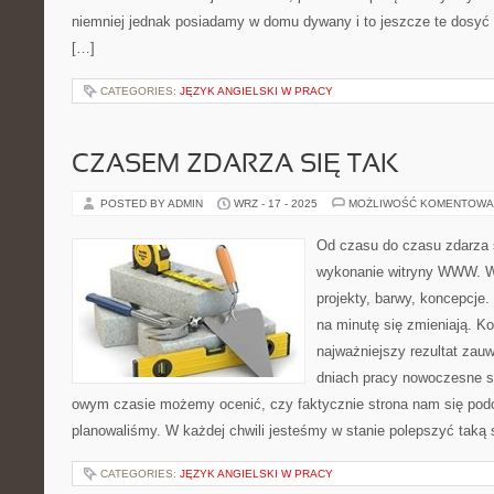
niemniej jednak posiadamy w domu dywany i to jeszcze te dosyć
[…]
CATEGORIES:
JĘZYK ANGIELSKI W PRACY
CZASEM ZDARZA SIĘ TAK
POSTED BY ADMIN
WRZ - 17 - 2025
MOŻLIWOŚĆ KOMENTOWA
Od czasu do czasu zdarza si
wykonanie witryny WWW. W
projekty, barwy, koncepcje.
na minutę się zmieniają. K
najważniejszy rezultat zau
dniach pracy nowoczesne st
owym czasie możemy ocenić, czy faktycznie strona nam się podob
planowaliśmy. W każdej chwili jesteśmy w stanie polepszyć taką
CATEGORIES:
JĘZYK ANGIELSKI W PRACY