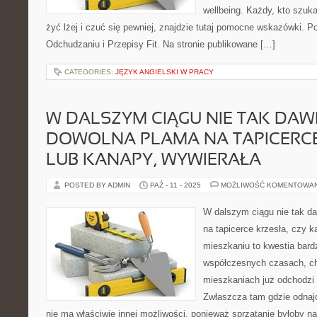
wellbeing. Każdy, kto szuka
żyć lżej i czuć się pewniej, znajdzie tutaj pomocne wskazówki. P
Odchudzaniu i Przepisy Fit. Na stronie publikowane […]
CATEGORIES:
JĘZYK ANGIELSKI W PRACY
W DALSZYM CIĄGU NIE TAK DAW
DOWOLNA PLAMA NA TAPICERCE
LUB KANAPY, WYWIERAŁA
POSTED BY ADMIN
PAŹ - 11 - 2025
MOŻLIWOŚĆ KOMENTOWA
W dalszym ciągu nie tak d
na tapicerce krzesła, czy 
mieszkaniu to kwestia bard
współczesnych czasach, c
mieszkaniach już odchodzi s
Zwłaszcza tam gdzie odnajd
nie ma właściwie innej możliwości, ponieważ sprzątanie byłoby na