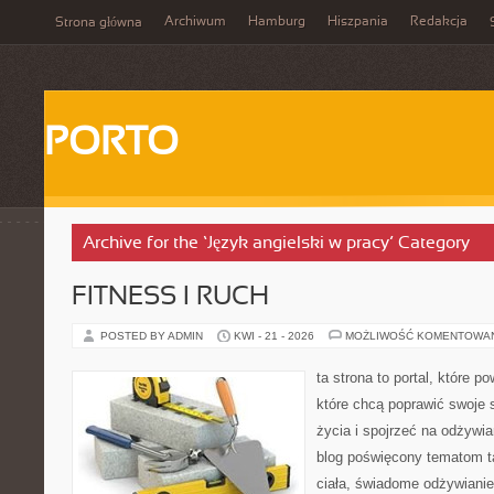
Archiwum
Hamburg
Hiszpania
Redakcja
Strona główna
PORTO
Archive for the ‘Język angielski w pracy’ Category
FITNESS I RUCH
POSTED BY ADMIN
KWI - 21 - 2026
MOŻLIWOŚĆ KOMENTOWA
ta strona to portal, które 
które chcą poprawić swoje 
życia i spojrzeć na odżywi
blog poświęcony tematom t
ciała, świadome odżywianie,