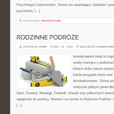
Psychologia Codzienności. Strona ma wspierający charakter i po
psychiatrią. […]
CATEGORIES:
ARCHITEKTURA
RODZINNE PODRÓŻE
POSTED BY ADMIN
MAJ - 22 - 2026
MOŻLIWOŚĆ KOMENTOWA
skandynawski świat to regi
osoby marzące o podróżach
którym dzika natura spotyka
każda przygoda może stać
doświadczeniem. Strona poś
miejscem pełnym porad dla
Danii, Szwecji, Norwegii, Finlandii, Islandii oraz północnych teren
wyjątkowe tło podróży. Nowości na stronie to Rodzinne Podróże i
[…]