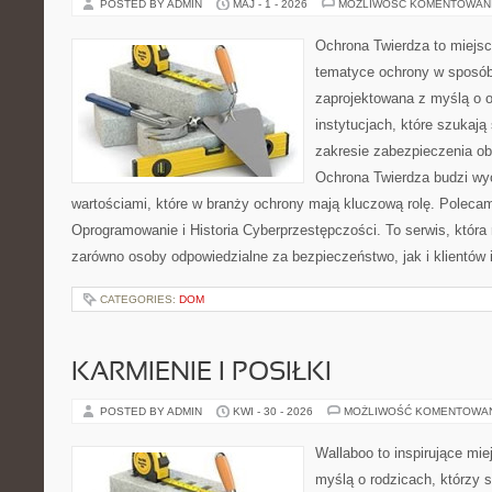
POSTED BY ADMIN
MAJ - 1 - 2026
MOŻLIWOŚĆ KOMENTOWAN
Ochrona Twierdza to miejsce
tematyce ochrony w sposób 
zaprojektowana z myślą o o
instytucjach, które szukaj
zakresie zabezpieczenia o
Ochrona Twierdza budzi wyo
wartościami, które w branży ochrony mają kluczową rolę. Polecam
Oprogramowanie i Historia Cyberprzestępczości. To serwis, któr
zarówno osoby odpowiedzialne za bezpieczeństwo, jak i klientów 
CATEGORIES:
DOM
KARMIENIE I POSIŁKI
POSTED BY ADMIN
KWI - 30 - 2026
MOŻLIWOŚĆ KOMENTOWA
Wallaboo to inspirujące mie
myślą o rodzicach, którzy