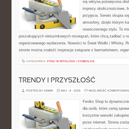
się witryna poświęcona obs
imprezy okolicznościowe, b
przyjęcia. Serwis skupia si
atmosfery, dzięki którym k
nowoczesnego stylu. To mi
poszukujących nietuzinkowych rozwiązań, które chcą zadbać o 
organizowanego wydarzenia. Nowości to Świat Wódki i Whisky, Ru
stronie można znaleźć inspiracje związane z barmaństwem, organ
CATEGORIES:
PTAKI W MITOLOGII I SYMBOLICE
TRENDY I PRZYSZŁOŚĆ
POSTED BY ADMIN
MAJ - 8 - 2026
MOŻLIWOŚĆ KOMENTOWAN
Feniks Shop to dynamicznie
dla osób, które cenią spra
korzystne warunki zakupów
przez internet. Strona zost