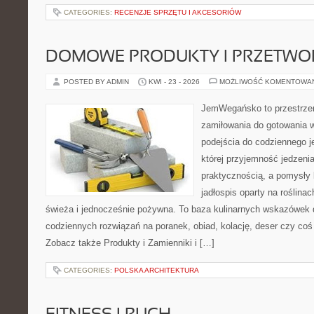
CATEGORIES:
RECENZJE SPRZĘTU I AKCESORIÓW
DOMOWE PRODUKTY I PRZETWO
POSTED BY ADMIN
KWI - 23 - 2026
MOŻLIWOŚĆ KOMENTOWA
JemWegańsko to przestrzeń
zamiłowania do gotowania w
podejścia do codziennego je
której przyjemność jedzenia
praktycznością, a pomysły 
jadłospis oparty na roślina
świeża i jednocześnie pożywna. To baza kulinarnych wskazówek d
codziennych rozwiązań na poranek, obiad, kolację, deser czy co
Zobacz także Produkty i Zamienniki i […]
CATEGORIES:
POLSKA ARCHITEKTURA