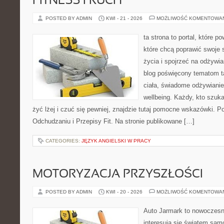
FITNESS I RUCH
POSTED BY ADMIN
KWI - 21 - 2026
MOŻLIWOŚĆ KOMENTOWA
ta strona to portal, które 
które chcą poprawić swoje 
życia i spojrzeć na odżywi
blog poświęcony tematom t
ciała, świadome odżywianie,
wellbeing. Każdy, kto szuka
żyć lżej i czuć się pewniej, znajdzie tutaj pomocne wskazówki. P
Odchudzaniu i Przepisy Fit. Na stronie publikowane […]
CATEGORIES:
JĘZYK ANGIELSKI W PRACY
MOTORYZACJA PRZYSZŁOŚCI
POSTED BY ADMIN
KWI - 20 - 2026
MOŻLIWOŚĆ KOMENTOWA
Auto Jarmark to nowoczesna
interesują się światem sa