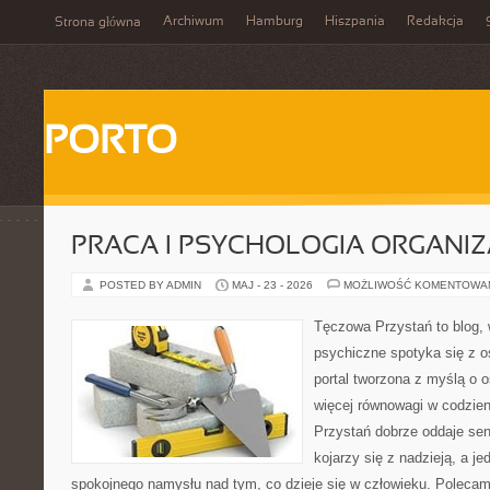
Archiwum
Hamburg
Hiszpania
Redakcja
Strona główna
PORTO
PRACA I PSYCHOLOGIA ORGANIZ
POSTED BY ADMIN
MAJ - 23 - 2026
MOŻLIWOŚĆ KOMENTOWA
Tęczowa Przystań to blog, 
psychiczne spotyka się z os
portal tworzona z myślą o 
więcej równowagi w codzie
Przystań dobrze oddaje sen
kojarzy się z nadzieją, a j
spokojnego namysłu nad tym, co dzieje się w człowieku. Polecamy