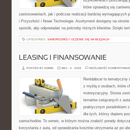
użytkownikach poszukujący
które sprawdzą się zarów
zastosowaniach, jak i podczas realizacji bardziej wymagających 
i Przyszłość i Nowe Technologie. Asortyment dostępny na stronie
sposób, aby odpowiadać na potrzeby różnych klientów. Dzięki te
CATEGORIES:
SAMOROZWÓJ I UCZENIE SIĘ NA BŁĘDACH
LEASING I FINANSOWANIE
POSTED BY ADMIN
MAJ - 4 - 2026
MOŻLIWOŚĆ KOMENTOWAN
Rentdabcar to tematyczny s
z myślą o osobach, które c
motoryzacyjny. Strona zest
tematów związanych z auta
praktycznym poradnikiem za
dla tych, którzy dopiero po
samochodów. To serwis, w którym można znaleźć porady dotycz
korzystania z auta, od sprawdzania kosztów utrzymania aż po ub