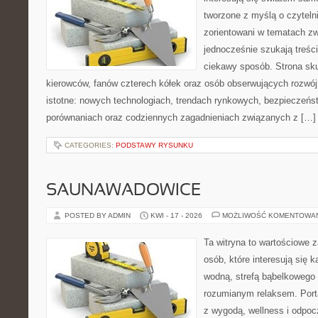
tworzone z myślą o czyteln
zorientowani w tematach zw
jednocześnie szukają treśc
ciekawy sposób. Strona sku
kierowców, fanów czterech kółek oraz osób obserwujących rozwój
istotne: nowych technologiach, trendach rynkowych, bezpieczeństw
porównaniach oraz codziennych zagadnieniach związanych z […]
CATEGORIES:
PODSTAWY RYSUNKU
SAUNAWADOWICE
POSTED BY ADMIN
KWI - 17 - 2026
MOŻLIWOŚĆ KOMENTOWA
Ta witryna to wartościowe 
osób, które interesują się k
wodną, strefą bąbelkowego 
rozumianym relaksem. Port
z wygodą, wellness i odpo