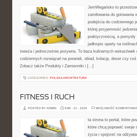
JemWegańsko to przestrzeń
zamiłowania do gotowania w
podejścia do codziennego je
której przyjemność jedzenia
praktycznością, a pomysły 
jadłospis oparty na roślina
świeża i jednocześnie pożywna. To baza kulinarnych wskazówek d
codziennych rozwiązań na poranek, obiad, kolację, deser czy co
Zobacz także Produkty i Zamienniki i […]
CATEGORIES:
POLSKA ARCHITEKTURA
FITNESS I RUCH
POSTED BY ADMIN
KWI - 21 - 2026
MOŻLIWOŚĆ KOMENTOWA
ta strona to portal, które 
które chcą poprawić swoje 
życia i spojrzeć na odżywi