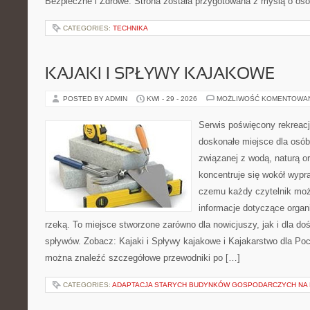
Bezpieczne i Zdrowe. Strona została przygotowana z myślą o oso
CATEGORIES:
TECHNIKA
KAJAKI I SPŁYWY KAJAKOWE
POSTED BY ADMIN
KWI - 29 - 2026
MOŻLIWOŚĆ KOMENTOWA
Serwis poświęcony rekreacj
doskonałe miejsce dla osób
związanej z wodą, naturą o
koncentruje się wokół wypr
czemu każdy czytelnik moż
informacje dotyczące organ
rzeką. To miejsce stworzone zarówno dla nowicjuszy, jak i dla 
spływów. Zobacz: Kajaki i Spływy kajakowe i Kajakarstwo dla Poc
można znaleźć szczegółowe przewodniki po […]
CATEGORIES:
ADAPTACJA STARYCH BUDYNKÓW GOSPODARCZYCH NA 