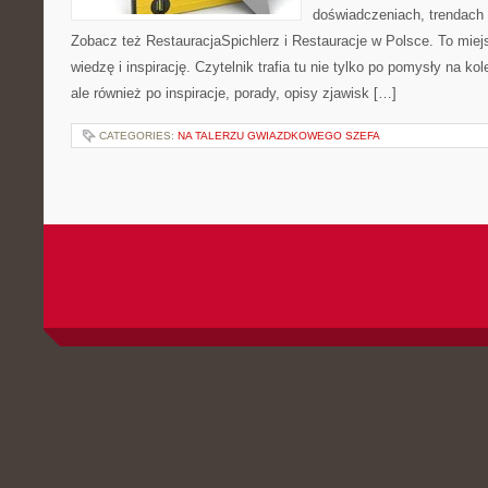
doświadczeniach, trendach i
Zobacz też RestauracjaSpichlerz i Restauracje w Polsce. To miej
wiedzę i inspirację. Czytelnik trafia tu nie tylko po pomysły na k
ale również po inspiracje, porady, opisy zjawisk […]
CATEGORIES:
NA TALERZU GWIAZDKOWEGO SZEFA