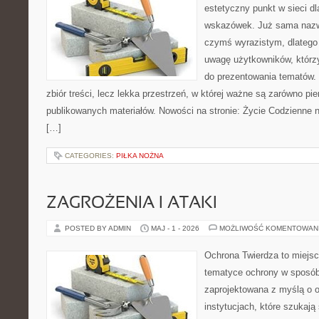
estetyczny punkt w sieci d
wskazówek. Już sama nazwa
czymś wyrazistym, dlatego
uwagę użytkowników, którzy
do prezentowania tematów. 
zbiór treści, lecz lekka przestrzeń, w której ważne są zarówno pie
publikowanych materiałów. Nowości na stronie: Życie Codzienne n
[…]
CATEGORIES:
PIŁKA NOŻNA
ZAGROŻENIA I ATAKI
POSTED BY ADMIN
MAJ - 1 - 2026
MOŻLIWOŚĆ KOMENTOWAN
Ochrona Twierdza to miejsce
tematyce ochrony w sposób 
zaprojektowana z myślą o o
instytucjach, które szukaj