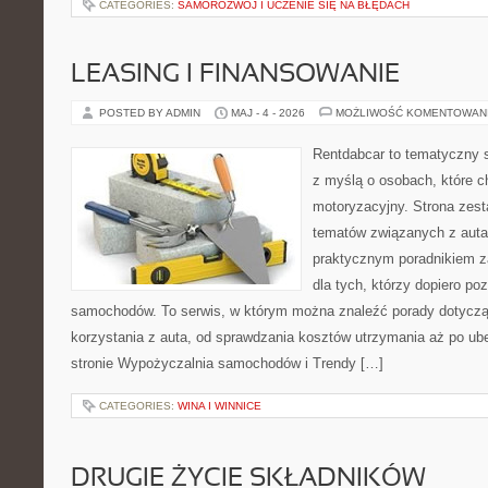
CATEGORIES:
SAMOROZWÓJ I UCZENIE SIĘ NA BŁĘDACH
LEASING I FINANSOWANIE
POSTED BY ADMIN
MAJ - 4 - 2026
MOŻLIWOŚĆ KOMENTOWAN
Rentdabcar to tematyczny s
z myślą o osobach, które c
motoryzacyjny. Strona zest
tematów związanych z auta
praktycznym poradnikiem za
dla tych, którzy dopiero po
samochodów. To serwis, w którym można znaleźć porady dotycz
korzystania z auta, od sprawdzania kosztów utrzymania aż po ub
stronie Wypożyczalnia samochodów i Trendy […]
CATEGORIES:
WINA I WINNICE
DRUGIE ŻYCIE SKŁADNIKÓW