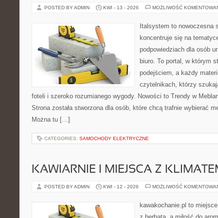
POSTED BY ADMIN
KWI - 13 - 2026
MOŻLIWOŚĆ KOMENTOWA
Italsystem to nowoczesna s
koncentruje się na tematyc
podpowiedziach dla osób u
biuro. To portal, w którym 
podejściem, a każdy materi
czytelnikach, którzy szuk
foteli i szeroko rozumianego wygody. Nowości to Trendy w Meblars
Strona została stworzona dla osób, które chcą trafnie wybierać m
Można tu […]
CATEGORIES:
SAMOCHODY ELEKTRYCZNE
KAWIARNIE I MIEJSCA Z KLIMAT
POSTED BY ADMIN
KWI - 12 - 2026
MOŻLIWOŚĆ KOMENTOWA
kawakochanie.pl to miejsce
z herbatą, a miłość do ar