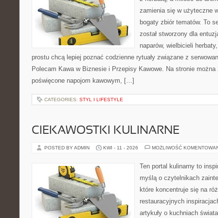
zamienia się w użyteczne w
bogaty zbiór tematów. To s
został stworzony dla entu
naparów, wielbicieli herbaty
prostu chcą lepiej poznać codzienne rytuały związane z serwowa
Polecam Kawa w Biznesie i Przepisy Kawowe. Na stronie można 
poświęcone napojom kawowym, […]
CATEGORIES:
STYL I LIFESTYLE
CIEKAWOSTKI KULINARNE
POSTED BY ADMIN
KWI - 11 - 2026
MOŻLIWOŚĆ KOMENTOWA
Ten portal kulinarny to ins
myślą o czytelnikach zaint
które koncentruje się na r
restauracyjnych inspiracjac
artykuły o kuchniach świata