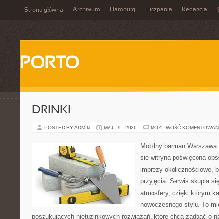
Archiwum
Hamburg
Hiszpania
Redakcja
Strona główna
PORTO
DRINKI
POSTED BY ADMIN
MAJ - 9 - 2026
MOŻLIWOŚĆ KOMENTOWAN
Mobilny barman Warszawa t
się witryna poświęcona obs
imprezy okolicznościowe, b
przyjęcia. Serwis skupia si
atmosfery, dzięki którym k
nowoczesnego stylu. To mi
poszukujących nietuzinkowych rozwiązań, które chcą zadbać o 