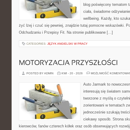
blog poświęcony tematom t
ciała, świadome odżywianie,
wellbeing. Każdy, kto szuka
żyć lżej i czuć się pewniej, znajdzie tutaj pomocne wskazówki. P
Odchudzaniu i Przepisy Fit. Na stronie publikowane […]
CATEGORIES:
JĘZYK ANGIELSKI W PRACY
MOTORYZACJA PRZYSZŁOŚCI
POSTED BY ADMIN
KWI - 20 - 2026
MOŻLIWOŚĆ KOMENTOWA
Auto Jarmark to nowoczesna
interesują się światem sa
tworzone z myślą o czyteln
zorientowani w tematach zw
jednocześnie szukają treśc
ciekawy sposób. Strona sku
kierowców, fanów czterech kółek oraz osób obserwujących rozwój