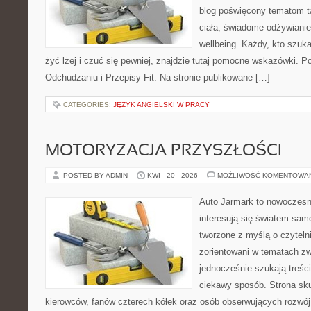
blog poświęcony tematom t
ciała, świadome odżywianie,
wellbeing. Każdy, kto szuka
żyć lżej i czuć się pewniej, znajdzie tutaj pomocne wskazówki. P
Odchudzaniu i Przepisy Fit. Na stronie publikowane […]
CATEGORIES:
JĘZYK ANGIELSKI W PRACY
MOTORYZACJA PRZYSZŁOŚCI
POSTED BY ADMIN
KWI - 20 - 2026
MOŻLIWOŚĆ KOMENTOWA
Auto Jarmark to nowoczesna
interesują się światem sa
tworzone z myślą o czyteln
zorientowani w tematach zw
jednocześnie szukają treśc
ciekawy sposób. Strona sku
kierowców, fanów czterech kółek oraz osób obserwujących rozwój