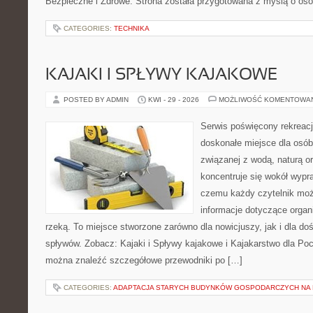
Bezpieczne i Zdrowe. Strona została przygotowana z myślą o oso
CATEGORIES:
TECHNIKA
KAJAKI I SPŁYWY KAJAKOWE
POSTED BY ADMIN
KWI - 29 - 2026
MOŻLIWOŚĆ KOMENTOWA
Serwis poświęcony rekreacj
doskonałe miejsce dla osób
związanej z wodą, naturą o
koncentruje się wokół wypr
czemu każdy czytelnik moż
informacje dotyczące organ
rzeką. To miejsce stworzone zarówno dla nowicjuszy, jak i dla 
spływów. Zobacz: Kajaki i Spływy kajakowe i Kajakarstwo dla Poc
można znaleźć szczegółowe przewodniki po […]
CATEGORIES:
ADAPTACJA STARYCH BUDYNKÓW GOSPODARCZYCH NA 