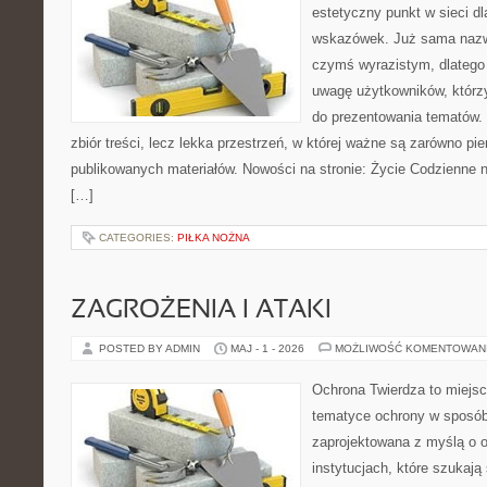
estetyczny punkt w sieci d
wskazówek. Już sama nazwa
czymś wyrazistym, dlatego
uwagę użytkowników, którzy
do prezentowania tematów. 
zbiór treści, lecz lekka przestrzeń, w której ważne są zarówno pie
publikowanych materiałów. Nowości na stronie: Życie Codzienne n
[…]
CATEGORIES:
PIŁKA NOŻNA
ZAGROŻENIA I ATAKI
POSTED BY ADMIN
MAJ - 1 - 2026
MOŻLIWOŚĆ KOMENTOWAN
Ochrona Twierdza to miejsce
tematyce ochrony w sposób 
zaprojektowana z myślą o o
instytucjach, które szukaj