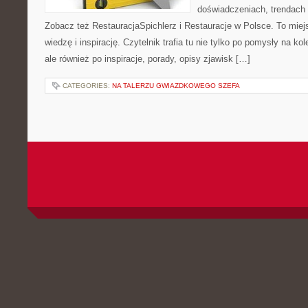
doświadczeniach, trendach i
Zobacz też RestauracjaSpichlerz i Restauracje w Polsce. To miej
wiedzę i inspirację. Czytelnik trafia tu nie tylko po pomysły na k
ale również po inspiracje, porady, opisy zjawisk […]
CATEGORIES:
NA TALERZU GWIAZDKOWEGO SZEFA