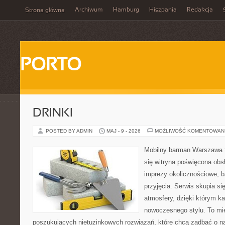
Archiwum
Hamburg
Hiszpania
Redakcja
Strona główna
PORTO
DRINKI
POSTED BY ADMIN
MAJ - 9 - 2026
MOŻLIWOŚĆ KOMENTOWAN
Mobilny barman Warszawa t
się witryna poświęcona obs
imprezy okolicznościowe, b
przyjęcia. Serwis skupia si
atmosfery, dzięki którym k
nowoczesnego stylu. To mi
poszukujących nietuzinkowych rozwiązań, które chcą zadbać o 