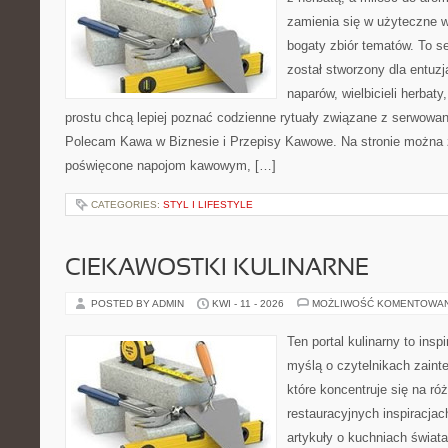
zamienia się w użyteczne w
bogaty zbiór tematów. To s
został stworzony dla entu
naparów, wielbicieli herbaty
prostu chcą lepiej poznać codzienne rytuały związane z serwowa
Polecam Kawa w Biznesie i Przepisy Kawowe. Na stronie można 
poświęcone napojom kawowym, […]
CATEGORIES:
STYL I LIFESTYLE
CIEKAWOSTKI KULINARNE
POSTED BY ADMIN
KWI - 11 - 2026
MOŻLIWOŚĆ KOMENTOWA
Ten portal kulinarny to ins
myślą o czytelnikach zaint
które koncentruje się na r
restauracyjnych inspiracjac
artykuły o kuchniach świata