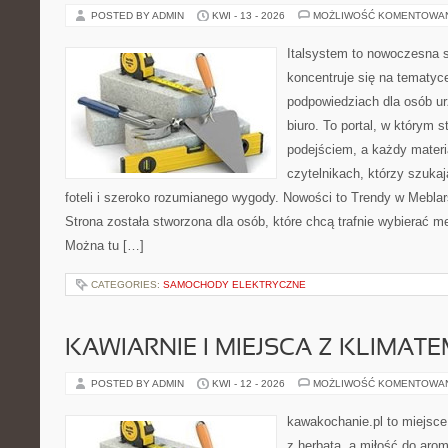
POSTED BY ADMIN
KWI - 13 - 2026
MOŻLIWOŚĆ KOMENTOWA
Italsystem to nowoczesna s
koncentruje się na tematyc
podpowiedziach dla osób u
biuro. To portal, w którym 
podejściem, a każdy materi
czytelnikach, którzy szuk
foteli i szeroko rozumianego wygody. Nowości to Trendy w Meblars
Strona została stworzona dla osób, które chcą trafnie wybierać m
Można tu […]
CATEGORIES:
SAMOCHODY ELEKTRYCZNE
KAWIARNIE I MIEJSCA Z KLIMAT
POSTED BY ADMIN
KWI - 12 - 2026
MOŻLIWOŚĆ KOMENTOWA
kawakochanie.pl to miejsce
z herbatą, a miłość do ar