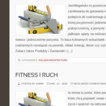
JemWegańsko to przestrzeń
zamiłowania do gotowania w
podejścia do codziennego je
której przyjemność jedzenia
praktycznością, a pomysły 
jadłospis oparty na roślina
świeża i jednocześnie pożywna. To baza kulinarnych wskazówek d
codziennych rozwiązań na poranek, obiad, kolację, deser czy co
Zobacz także Produkty i Zamienniki i […]
CATEGORIES:
POLSKA ARCHITEKTURA
FITNESS I RUCH
POSTED BY ADMIN
KWI - 21 - 2026
MOŻLIWOŚĆ KOMENTOWA
ta strona to portal, które 
które chcą poprawić swoje 
życia i spojrzeć na odżywi