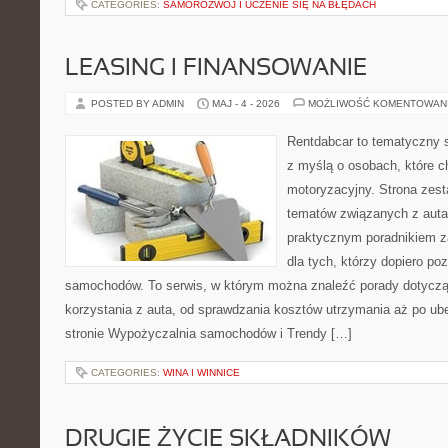
CATEGORIES:
SAMOROZWÓJ I UCZENIE SIĘ NA BŁĘDACH
LEASING I FINANSOWANIE
POSTED BY ADMIN
MAJ - 4 - 2026
MOŻLIWOŚĆ KOMENTOWAN
Rentdabcar to tematyczny s
z myślą o osobach, które c
motoryzacyjny. Strona zest
tematów związanych z auta
praktycznym poradnikiem za
dla tych, którzy dopiero po
samochodów. To serwis, w którym można znaleźć porady dotycz
korzystania z auta, od sprawdzania kosztów utrzymania aż po ub
stronie Wypożyczalnia samochodów i Trendy […]
CATEGORIES:
WINA I WINNICE
DRUGIE ŻYCIE SKŁADNIKÓW