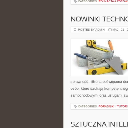
CATEGORIES:
EDUKACJA A ZDROW
NOWINKI TECHN
POSTED BY ADMIN
MAJ - 21 -
sprawność. Strona poświęcona dora
osób, które szukają kompetentneg
samochodowymi oraz usługami zw
CATEGORIES:
PORADNIKI I TUTOR
SZTUCZNA INTEL