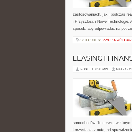
zastosowaniach, jak i podczas rea
i Przyszłość i Nowe Technologie. 
sposób, aby odpowiadać na potrze
CATEGORIES:
SAMOROZWÓJ I UCZ
LEASING I FINA
POSTED BY ADMIN
MAJ - 4 - 2
samochodów. To serwis, w którym
korzystania z auta, od sprawdzan