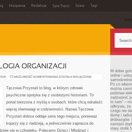
rg
Hiszpania
Redakcja
Szary
Tagi
Spis Treści
SUB
LOGIA ORGANIZACJI
W dobie got
online i usł
PRACA
 2026
MOŻLIWOŚĆ KOMENTOWANIA
ZOSTAŁA WYŁĄCZONA
samodzielni
I
PSYCHOLOGIA
Po co własn
ORGANIZACJI
Tęczowa Przystań to blog, w którym zdrowie
można zamów
podstaw elek
psychiczne spotyka się z osobistymi historiami. To
zadzwonić p
to sam” – ma
portal tworzona z myślą o osobach, które chcą odnaleźć
odkrywa, że 
więcej równowagi w codzienności. Nazwa Tęczowa
czego nie da
dumę i radoś
Przystań dobrze oddaje sens tego miejsca, ponieważ
drobiazgów.
kojarzy się z nadzieją, a jednocześnie zaprasza do
zamiast dop
stary stolik
ieje się w człowieku. Polecamy Dzieci i Młodzież i