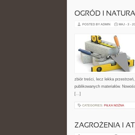
OGRÓD I NATUR
POSTED BY ADMIN
MAJ - 3 - 2
zbiór treści, lecz lekka przestrze
publikowanych materiałów. Nowości
[…]
CATEGORIES:
PIŁKA NOŻNA
ZAGROŻENIA I AT