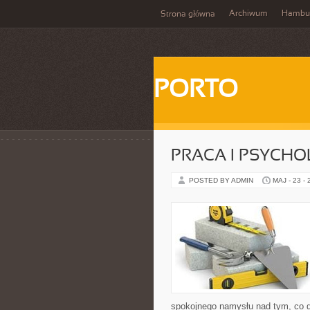
Archiwum
Hambu
Strona główna
PORTO
PRACA I PSYCHO
POSTED BY ADMIN
MAJ - 23 -
spokojnego namysłu nad tym, co dz