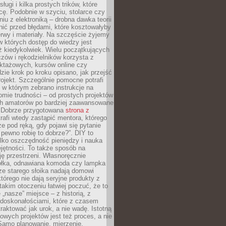
sługi i kilka prostych trików, które
acę. Podobnie w szyciu, stolarce czy
iu z elektroniką – drobna dawka teorii
onić przed błędami, które kosztowałyby
rwy i materiały. Na szczęście żyjemy
 których dostęp do wiedzy jest
iż kiedykolwiek. Wielu początkujących
zów i rękodzielników korzysta z
uktażowych, kursów online czy
dzie krok po kroku opisano, jak przejść
rojekt. Szczególnie pomocne potrafi
 w którym zebrano instrukcje na
mie trudności – od prostych projektów
ch amatorów po bardziej zaawansowane
. Dobrze przygotowana
strona z
rafi wtedy zastąpić mentora, którego
 pod ręką, gdy pojawi się pytanie
 pewno robię to dobrze?”. DIY to
ylko oszczędność pieniędzy i nauka
jętności. To także sposób na
ję przestrzeni. Własnoręcznie
łka, odnawiana komoda czy lampka
ze starego słoika nadają domowi
którego nie dają seryjne produkty z
takim otoczeniu łatwiej poczuć, że to
 „nasze” miejsce – z historią, z
edoskonałościami, które z czasem
aktować jak urok, a nie wadę. Istotną
wych projektów jest też proces, a nie
 Samo planowanie, mierzenie,