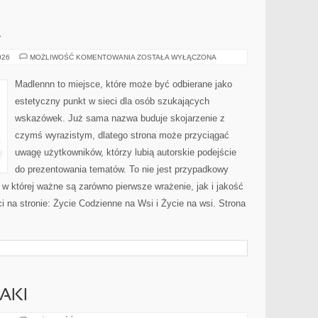
A
OGRÓD
026
MOŻLIWOŚĆ KOMENTOWANIA
ZOSTAŁA WYŁĄCZONA
I
NATURA
Madlennn to miejsce, które może być odbierane jako
estetyczny punkt w sieci dla osób szukających
wskazówek. Już sama nazwa buduje skojarzenie z
czymś wyrazistym, dlatego strona może przyciągać
uwagę użytkowników, którzy lubią autorskie podejście
do prezentowania tematów. To nie jest przypadkowy
ń, w której ważne są zarówno pierwsze wrażenie, jak i jakość
 na stronie: Życie Codzienne na Wsi i Życie na wsi. Strona
AKI