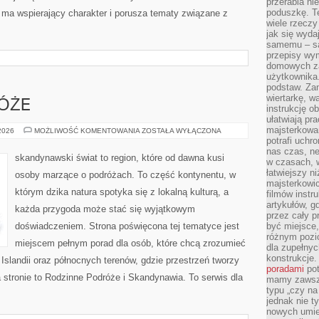
przerabia n
poduszkę. T
 ma wspierający charakter i porusza tematy związane z
wiele rzeczy
jak się wyda
samemu – są
przepisy wy
domowych za
użytkownika
podstaw. Zan
wiertarkę, 
ÓŻE
instrukcję ob
ułatwiają pr
majsterkowan
RODZINNE
 2026
MOŻLIWOŚĆ KOMENTOWANIA
ZOSTAŁA WYŁĄCZONA
PODRÓŻE
potrafi uchr
nas czas, ne
skandynawski świat to region, które od dawna kusi
w czasach, w
łatwiejszy n
osoby marzące o podróżach. To część kontynentu, w
majsterkowic
którym dzika natura spotyka się z lokalną kulturą, a
filmów instr
artykułów, g
każda przygoda może stać się wyjątkowym
przez cały p
doświadczeniem. Strona poświęcona tej tematyce jest
być miejsce,
różnym pozio
miejscem pełnym porad dla osób, które chcą zrozumieć
dla zupełny
konstrukcje
, Islandii oraz północnych terenów, gdzie przestrzeń tworzy
poradami
pot
 stronie to Rodzinne Podróże i Skandynawia. To serwis dla
mamy zawsze
typu „czy na
jednak nie t
nowych umie