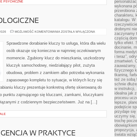
personalizac
IE PSYCHICZNE
wykonana pó
przerobiona 
charakteru, 
katalogu. W 
OLOGICZNE
rzeczywiście
drobnymi ni
NOWINKI
 2026
MOŻLIWOŚĆ KOMENTOWANIA
ZOSTAŁA WYŁĄCZONA
zaczynamy tr
TECHNOLOGICZNE
częścią domo
tylko efekt.
Sprawdzone dorabianie kluczy to usługa, która dla wielu
docinanie, m
osób okazuje się konieczna w najmniej oczekiwanym
forma medyt
i teraz”, od
momencie. Zgubiony klucz do mieszkania, uszkodzony
zmartwień. C
kluczyk samochodowy, niedziałający pilot, zużyta
zauważamy, 
fizycznego 
obudowa, problem z zamkiem albo potrzeba wykonania
tkaniną, far
też ze sobą 
zapasowego kompletu to sytuacje, w których liczy się
schnie dłuże
bianiu kluczy prezentuje konkretną ofertę skierowaną do
w instrukcji
idealna jak 
o punktu zajmującego się kluczami, zamkami, kluczykami
procesu ucze
iązanymi z codziennym bezpieczeństwem. Już na […]
lepsze, plan
podejście sp
przydaje się
IALE
uczymy się,
trochę pocz
obowiązkiem 
propozycja,
IGENCJA W PRAKTYCE
świata wziąć