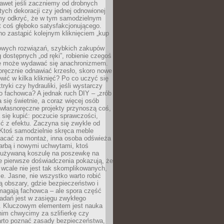
awet jeśli zaczniemy od drobnych
tych dekoracji czy jednej odnowionej
my odkryć, że w tym samodzielnym
st coś głęboko satysfakcjonującego.
no zastąpić kolejnym kliknięciem „kup
owych rozwiązań, szybkich zakupów
ug dostępnych „od ręki”, robienie czegoś
e może wydawać się anachronizmem.
oręcznie odnawiać krzesło, skoro nowe
ić w kilka kliknięć? Po co uczyć się
tryki czy hydrauliki, jeśli wystarczy
o fachowca? A jednak ruch DIY – „zrób
 się świetnie, a coraz więcej osób
własnoręczne projekty przynoszą coś,
 się kupić: poczucie sprawczości,
ć z efektu. Zaczyna się zwykle od
 Ktoś samodzielnie skręca meble
łacać za montaż, inna osoba odświeża
 farbą i nowymi uchwytami, ktoś
ieużywaną koszulę na poszewkę na
e pierwsze doświadczenia pokazują, że
 wcale nie jest tak skomplikowanych,
je. Jasne, nie wszystko warto robić
 obszary, gdzie bezpieczeństwo i
magają fachowca – ale spora część
dań jest w zasięgu zwykłego
. Kluczowym elementem jest nauka
im chwycimy za szlifierkę czy
warto poznać zasady bezpieczeństwa,