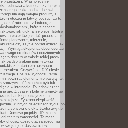
ję przestrzeni. Własnoręcznie
łka, odnawiana komoda czy lampka
ze starego słoika nadają domowi
którego nie dają seryjne produkty z
takim otoczeniu łatwiej poczuć, że to
 „nasze” miejsce – z historią, z
edoskonałościami, które z czasem
aktować jak urok, a nie wadę. Istotną
wych projektów jest też proces, a nie
 Samo planowanie, mierzenie,
alowanie czy szycie potrafi działać jak
acji. Wymaga skupienia, obecności „tu
rywa uwagę od ekranów i codziennych
zęsto dopiero w trakcie takiej pracy
jak bardzo brakuje nam w życiu
kontaktu z materiałem: drewnem,
bą, metalem. Oczywiście, DIY niesie
frustracje. Coś nie wychodzi, farba
j niż powinna, elementy nie pasują, jak
, a rzeczywistość nie chce być tak
zdjęcia w internecie. To jednak część
nia się. Z czasem kolejne projekty są
owanie bardziej realistyczne, a
okojniejsze. Zyskana cierpliwość
 później w innych dziedzinach życia, bo
 że na sensowne efekty trzeba zwykle
ekać. Domowe projekty DIY nie są
ani testem zaradności. To raczej
 aby chociaż część otaczającego nas
 w swoje ręce: dosłownie i w