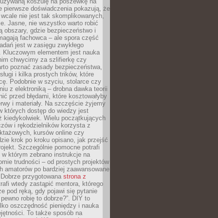
ieużywaną koszulę na poszewkę na
e pierwsze doświadczenia pokazują, że
 wcale nie jest tak skomplikowanych,
je. Jasne, nie wszystko warto robić
 obszary, gdzie bezpieczeństwo i
magają fachowca – ale spora część
dań jest w zasięgu zwykłego
. Kluczowym elementem jest nauka
im chwycimy za szlifierkę czy
warto poznać zasady bezpieczeństwa,
sługi i kilka prostych trików, które
acę. Podobnie w szyciu, stolarce czy
iu z elektroniką – drobna dawka teorii
onić przed błędami, które kosztowałyby
rwy i materiały. Na szczęście żyjemy
 których dostęp do wiedzy jest
iż kiedykolwiek. Wielu początkujących
zów i rękodzielników korzysta z
uktażowych, kursów online czy
dzie krok po kroku opisano, jak przejść
rojekt. Szczególnie pomocne potrafi
 w którym zebrano instrukcje na
mie trudności – od prostych projektów
ch amatorów po bardziej zaawansowane
. Dobrze przygotowana
strona z
rafi wtedy zastąpić mentora, którego
 pod ręką, gdy pojawi się pytanie
 pewno robię to dobrze?”. DIY to
ylko oszczędność pieniędzy i nauka
jętności. To także sposób na