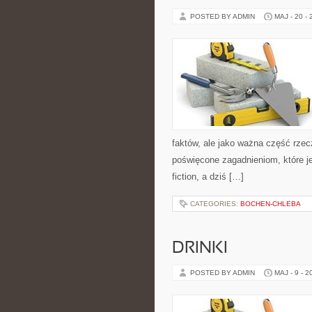
POSTED BY ADMIN
MAJ - 20 -
faktów, ale jako ważna część rze
poświęcone zagadnieniom, które je
fiction, a dziś […]
CATEGORIES:
BOCHEN-CHLEBA
DRINKI
POSTED BY ADMIN
MAJ - 9 - 2