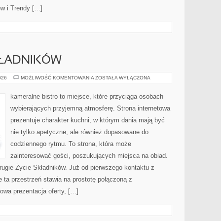
w i Trendy […]
KŁADNIKÓW
DRUGIE
026
MOŻLIWOŚĆ KOMENTOWANIA
ZOSTAŁA WYŁĄCZONA
ŻYCIE
SKŁADNIKÓW
kameralne bistro to miejsce, które przyciąga osobach
wybierających przyjemną atmosferę. Strona internetowa
prezentuje charakter kuchni, w którym dania mają być
nie tylko apetyczne, ale również dopasowane do
codziennego rytmu. To strona, która może
zainteresować gości, poszukujących miejsca na obiad.
gie Życie Składników. Już od pierwszego kontaktu z
 ta przestrzeń stawia na prostotę połączoną z
owa prezentacja oferty, […]