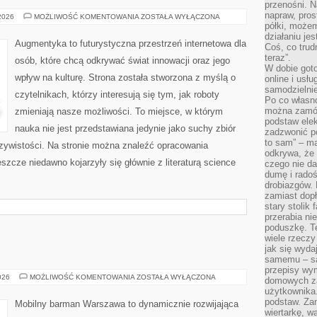
przenośni. N
napraw, pros
SZTUCZNA
 2026
MOŻLIWOŚĆ KOMENTOWANIA
ZOSTAŁA WYŁĄCZONA
INTELIGENCJA
półki, może
W
działaniu je
PRAKTYCE
Augmentyka to futurystyczna przestrzeń internetowa dla
Coś, co trud
teraz”.
osób, które chcą odkrywać świat innowacji oraz jego
W dobie got
wpływ na kulturę. Strona została stworzona z myślą o
online i usł
samodzielni
czytelnikach, którzy interesują się tym, jak roboty
Po co własn
można zamów
zmieniają nasze możliwości. To miejsce, w którym
podstaw elek
nauka nie jest przedstawiana jedynie jako suchy zbiór
zadzwonić p
to sam” – ma
czywistości. Na stronie można znaleźć opracowania
odkrywa, że 
szcze niedawno kojarzyły się głównie z literaturą science
czego nie da
dumę i radoś
drobiazgów.
zamiast dop
stary stolik
przerabia n
poduszkę. T
wiele rzeczy
jak się wyda
samemu – są
przepisy wy
DRINKI
026
MOŻLIWOŚĆ KOMENTOWANIA
ZOSTAŁA WYŁĄCZONA
domowych za
użytkownika
podstaw. Zan
Mobilny barman Warszawa to dynamicznie rozwijająca
wiertarkę, 