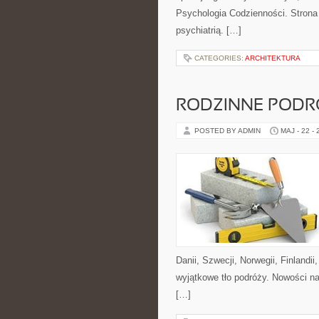
Psychologia Codzienności. Strona
psychiatrią. […]
CATEGORIES:
ARCHITEKTURA
RODZINNE PODR
POSTED BY ADMIN
MAJ - 22 -
Danii, Szwecji, Norwegii, Finlandii
wyjątkowe tło podróży. Nowości na
[…]