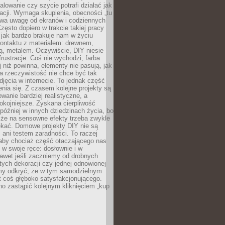
alowanie czy szycie potrafi działać jak
acji. Wymaga skupienia, obecności „tu
rywa uwagę od ekranów i codziennych
zęsto dopiero w trakcie takiej pracy
jak bardzo brakuje nam w życiu
kontaktu z materiałem: drewnem,
bą, metalem. Oczywiście, DIY niesie
frustracje. Coś nie wychodzi, farba
j niż powinna, elementy nie pasują, jak
, a rzeczywistość nie chce być tak
zdjęcia w internecie. To jednak część
nia się. Z czasem kolejne projekty są
owanie bardziej realistyczne, a
okojniejsze. Zyskana cierpliwość
 później w innych dziedzinach życia, bo
 że na sensowne efekty trzeba zwykle
ekać. Domowe projekty DIY nie są
ani testem zaradności. To raczej
 aby chociaż część otaczającego nas
 w swoje ręce: dosłownie i w
awet jeśli zaczniemy od drobnych
tych dekoracji czy jednej odnowionej
my odkryć, że w tym samodzielnym
st coś głęboko satysfakcjonującego.
no zastąpić kolejnym kliknięciem „kup