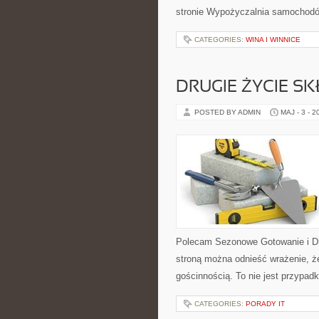
stronie Wypożyczalnia samochodó
CATEGORIES:
WINA I WINNICE
DRUGIE ŻYCIE S
POSTED BY ADMIN
MAJ - 3 - 2
Polecam Sezonowe Gotowanie i Dru
stroną można odnieść wrażenie, że
gościnnością. To nie jest przypadk
CATEGORIES:
PORADY IT