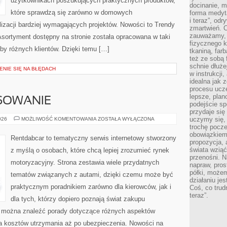
użytkownikach poszukujących praktycznych produktów,
docinanie, m
które sprawdzą się zarówno w domowych
forma medyt
i teraz”, od
lizacji bardziej wymagających projektów. Nowości to Trendy
zmartwień. C
zauważamy, 
Asortyment dostępny na stronie została opracowana w taki
fizycznego 
by różnych klientów. Dzięki temu […]
tkaniną, far
też ze sobą 
schnie dłuże
ENIE SIĘ NA BŁĘDACH
w instrukcji
idealna jak 
procesu ucze
lepsze, plan
NSOWANIE
podejście sp
przydaje się
LEASING
uczymy się,
026
MOŻLIWOŚĆ KOMENTOWANIA
ZOSTAŁA WYŁĄCZONA
I
trochę pocz
FINANSOWANIE
obowiązkiem 
Rentdabcar to tematyczny serwis internetowy stworzony
propozycja,
świata wziąć
z myślą o osobach, które chcą lepiej zrozumieć rynek
przenośni. N
motoryzacyjny. Strona zestawia wiele przydatnych
napraw, pros
półki, może
tematów związanych z autami, dzięki czemu może być
działaniu je
praktycznym poradnikiem zarówno dla kierowców, jak i
Coś, co trud
teraz”.
dla tych, którzy dopiero poznają świat zakupu
 można znaleźć porady dotyczące różnych aspektów
ia kosztów utrzymania aż po ubezpieczenia. Nowości na