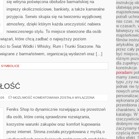
się witryna poświęcona obsłudze barmańskiej na
instrukcję ob
ułatwiają pr
imprezy okolicznościowe, bankiety, a także kameralne
majsterkowan
przyjęcia. Serwis skupia się na tworzeniu wyjątkowej
potrafi uchr
nas czas, ne
atmosfery, dzięki którym każda uroczystość nabiera
w czasach, w
łatwiejszy n
nowoczesnego stylu. To miejsce stworzone dla osób
majsterkowic
związań, które chcą zadbać o najwyższy poziom
filmów instr
artykułów, g
ci to Świat Wódki i Whisky, Rum i Trunki Starzone. Na
przez cały p
 związane z barmaństwem, organizacją wydarzeń oraz […]
być miejsce,
różnym pozio
dla zupełny
 I SYMBOLICE
konstrukcje
poradami
pot
mamy zawsze
typu „czy na
ZŁOŚĆ
jednak nie t
nowych umie
personalizac
TRENDY
026
MOŻLIWOŚĆ KOMENTOWANIA
ZOSTAŁA WYŁĄCZONA
wykonana pó
I
PRZYSZŁOŚĆ
przerobiona 
Feniks Shop to dynamicznie rozwijająca się przestrzeń
charakteru, 
katalogu. W 
dla osób, które cenią sprawdzone rozwiązania,
rzeczywiście
drobnymi ni
korzystne warunki zakupów oraz komfort kupowania
zaczynamy tr
przez internet. Strona została przygotowana z myślą o
częścią domo
tylko efekt.