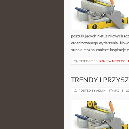
poszukujących nietuzinkowych ro
organizowanego wydarzenia. Nowoś
stronie można znaleźć inspiracje
CATEGORIES:
PTAKI W MITOLOGII
TRENDY I PRZYS
POSTED BY ADMIN
MAJ - 8 - 2