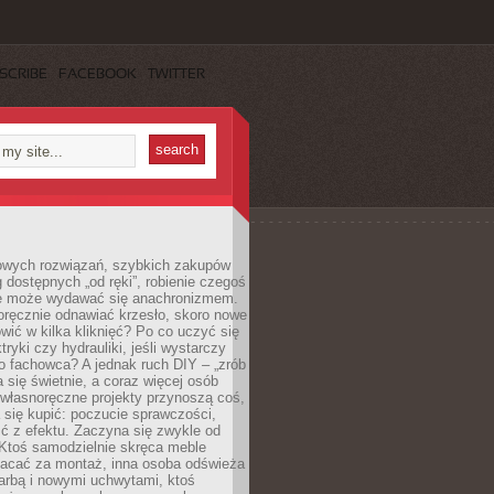
SCRIBE
FACEBOOK
TWITTER
owych rozwiązań, szybkich zakupów
ug dostępnych „od ręki”, robienie czegoś
e może wydawać się anachronizmem.
oręcznie odnawiać krzesło, skoro nowe
ić w kilka kliknięć? Po co uczyć się
tryki czy hydrauliki, jeśli wystarczy
o fachowca? A jednak ruch DIY – „zrób
 się świetnie, a coraz więcej osób
własnoręczne projekty przynoszą coś,
 się kupić: poczucie sprawczości,
ć z efektu. Zaczyna się zwykle od
 Ktoś samodzielnie skręca meble
łacać za montaż, inna osoba odświeża
 farbą i nowymi uchwytami, ktoś