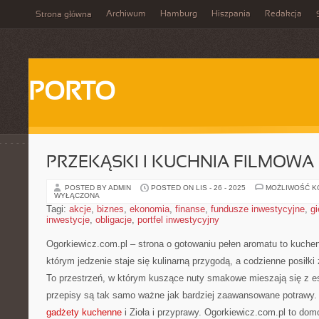
Archiwum
Hamburg
Hiszpania
Redakcja
Strona główna
PORTO
PRZEKĄSKI I KUCHNIA FILMOWA
POSTED BY ADMIN
POSTED ON LIS - 26 - 2025
MOŻLIWOŚĆ 
WYŁĄCZONA
Tagi:
akcje
,
biznes
,
ekonomia
,
finanse
,
fundusze inwestycyjne
,
gi
inwestycje
,
obligacje
,
portfel inwestycyjny
Ogorkiewicz.com.pl – strona o gotowaniu pełen aromatu to kuchen
którym jedzenie staje się kulinarną przygodą, a codzienne posiłki
To przestrzeń, w którym kuszące nuty smakowe mieszają się z es
przepisy są tak samo ważne jak bardziej zaawansowane potrawy
gadżety kuchenne
i Zioła i przyprawy. Ogorkiewicz.com.pl to dom