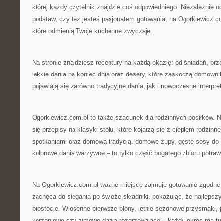
której każdy czytelnik znajdzie coś odpowiedniego. Niezależnie od
podstaw, czy też jesteś pasjonatem gotowania, na Ogorkiewicz.c
które odmienią Twoje kuchenne zwyczaje.
Na stronie znajdziesz receptury na każdą okazję: od śniadań, pr
lekkie dania na koniec dnia oraz desery, które zaskoczą domownik
pojawiają się zarówno tradycyjne dania, jak i nowoczesne interpre
Ogorkiewicz.com.pl to także szacunek dla rodzinnych posiłków. N
się przepisy na klasyki stołu, które kojarzą się z ciepłem rodzin
spotkaniami oraz domową tradycją. domowe zupy, gęste sosy do 
kolorowe dania warzywne – to tylko część bogatego zbioru potra
Na Ogorkiewicz.com.pl ważne miejsce zajmuje gotowanie zgodne 
zachęca do sięgania po świeże składniki, pokazując, że najlepsz
prostocie. Wiosenne pierwsze plony, letnie sezonowe przysmaki,
korzeniowe czy zimowe dania rozgrzewające – każdy okres ma tu s