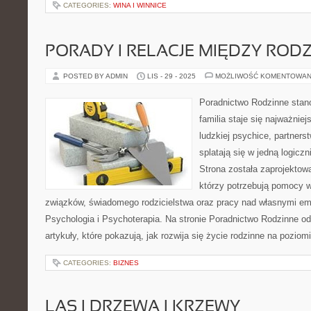
CATEGORIES:
WINA I WINNICE
PORADY I RELACJE MIĘDZY RO
POSTED BY ADMIN
LIS - 29 - 2025
MOŻLIWOŚĆ KOMENTOWAN
Poradnictwo Rodzinne stano
familia staje się najważni
ludzkiej psychice, partners
splatają się w jedną logicz
Strona została zaprojektow
którzy potrzebują pomocy 
związków, świadomego rodzicielstwa oraz pracy nad własnymi em
Psychologia i Psychoterapia. Na stronie Poradnictwo Rodzinne o
artykuły, które pokazują, jak rozwija się życie rodzinne na poziom
CATEGORIES:
BIZNES
LAS I DRZEWA I KRZEWY