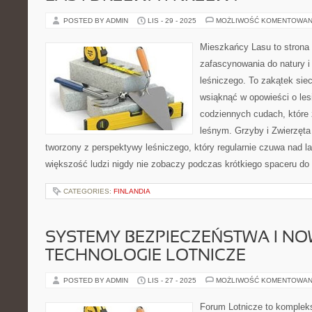
POSTED BY ADMIN
LIS - 29 - 2025
MOŻLIWOŚĆ KOMENTOWAN
Mieszkańcy Lasu to strona 
zafascynowania do natury i
leśniczego. To zakątek sie
wsiąknąć w opowieści o lesi
codziennych cudach, które
leśnym. Grzyby i Zwierzęta 
tworzony z perspektywy leśniczego, który regularnie czuwa nad l
większość ludzi nigdy nie zobaczy podczas krótkiego spaceru do
CATEGORIES:
FINLANDIA
SYSTEMY BEZPIECZEŃSTWA I N
TECHNOLOGIE LOTNICZE
POSTED BY ADMIN
LIS - 27 - 2025
MOŻLIWOŚĆ KOMENTOWAN
Forum Lotnicze to komplek