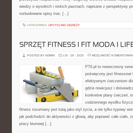
wiedzy o wysokich i niskich pasmach, napisane z perspektywy pr
rozbudowane opisy tras, […]
CATEGORIES:
UPCYCLING ODZIEŻY
SPRZĘT FITNESS I FIT MODA I LI
POSTED BY ADMIN
LIS - 29 - 2025
MOŻLIWOŚĆ KOMENTOWAN
PT6.pl to nowoczesny serwis
poświęcony jest fitnessowi
efektywnym ćwiczeniom dla
gdzie nowicjusz i doświadc
konkretne plany ćwiczeń, i
codziennego wysiłku fizycz
fitness rozumiany jest tutaj jako styl życia, a nie tylko typowy wo
jak podchodzić do aktywności z głową, aby poprawić całe ciało, 
pracy biurowej […]