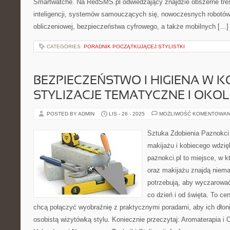
Smartwatche. Na RedSMS.pl odwiedzający znajdzie obszerne treś
inteligencji, systemów samouczących się, nowoczesnych robotów
obliczeniowej, bezpieczeństwa cyfrowego, a także mobilnych […]
CATEGORIES:
PORADNIK POCZĄTKUJĄCEJ STYLISTKI
BEZPIECZEŃSTWO I HIGIENA W K
STYLIZACJE TEMATYCZNE I OKO
POSTED BY ADMIN
LIS - 26 - 2025
MOŻLIWOŚĆ KOMENTOWAN
Sztuka Zdobienia Paznokci –
makijażu i kobiecego wdzię
paznokci.pl to miejsce, w 
oraz makijażu znajdą niem
potrzebują, aby wyczarować
co dzień i od święta. To ce
chcą połączyć wyobraźnię z praktycznymi poradami, aby ich dłoni
osobistą wizytówką stylu. Koniecznie przeczytaj: Aromaterapia i 