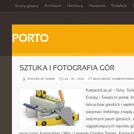
Archiwum
Hamburg
Hiszpania
Redakcja
Strona główna
PORTO
SZTUKA I FOTOGRAFIA GÓR
POSTED BY ADMIN
LIS - 30 - 2025
MOŻLIWOŚĆ KOMENTOWAN
KarpackiLas.pl – Góry, Szl
Europy i Świata to portal, k
łańcuchów górskich i wędró
pasjonaci trekkingu znajdą
rodzimych pasm górskich, 
najpiękniejszych rejonów gó
przeczytać Karpackilas i Mity i Legendy Górskie Świata. Karpacki