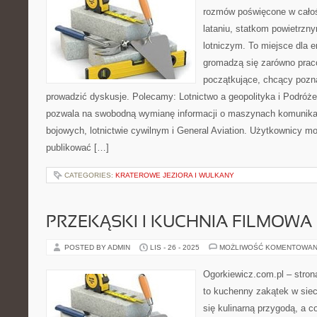
rozmów poświęcone w całośc
lataniu, statkom powietrz
lotniczym. To miejsce dla e
gromadzą się zarówno praco
początkujące, chcący pozna
prowadzić dyskusje. Polecamy: Lotnictwo a geopolityka i Podróże
pozwala na swobodną wymianę informacji o maszynach komunik
bojowych, lotnictwie cywilnym i General Aviation. Użytkownicy m
publikować […]
CATEGORIES:
KRATEROWE JEZIORA I WULKANY
PRZEKĄSKI I KUCHNIA FILMOWA
POSTED BY ADMIN
LIS - 26 - 2025
MOŻLIWOŚĆ KOMENTOWAN
Ogorkiewicz.com.pl – stron
to kuchenny zakątek w sieci
się kulinarną przygodą, a c