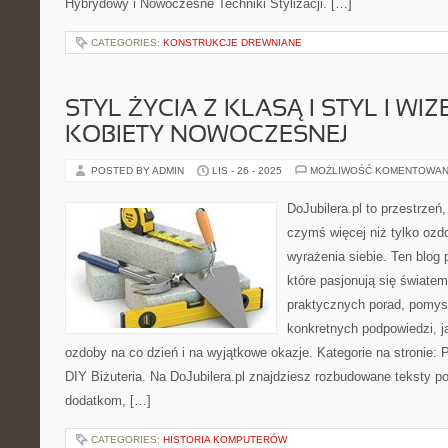
Hybrydowy i Nowoczesne Techniki Stylizacji. […]
CATEGORIES:
KONSTRUKCJE DREWNIANE
STYL ŻYCIA Z KLASĄ I STYL I WI
KOBIETY NOWOCZESNEJ
POSTED BY ADMIN
LIS - 26 - 2025
MOŻLIWOŚĆ KOMENTOWAN
DoJubilera.pl to przestrzeń
czymś więcej niż tylko ozd
wyrażenia siebie. Ten blog
które pasjonują się światem 
praktycznych porad, pomysł
konkretnych podpowiedzi, j
ozdoby na co dzień i na wyjątkowe okazje. Kategorie na stronie: P
DIY Biżuteria. Na DoJubilera.pl znajdziesz rozbudowane teksty 
dodatkom, […]
CATEGORIES:
HISTORIA KOMPUTERÓW