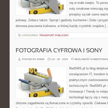
się w małe święto. To prze
nuty smakowe mieszają się 
przepisy są tak samo ważn
potrawy. Zobacz także: Sprzęt i gadżety kuchenne i Zioła i przyp
domowa pracownia kulinarna, w której każdy czytelnik znajdzie [
CATEGORIES:
TRANSPORT PUBLICZNY
FOTOGRAFIA CYFROWA I SONY
POSTED BY ADMIN
LIS - 26 - 2025
MOŻLIWOŚĆ KOMENTOWAN
RedSMS.pl to blog dedyko
rozwiązaniom IT, trendom 
praktycznym zastosowanio
technicznych. RedSMS.pl –
Innowacje i Trendy to miej
technologii łączy się z mer
złożone zagadnienia są tłumaczone w czytelny sposób. Ciekawe 