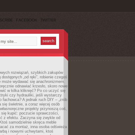
SCRIBE
FACEBOOK
TWITTER
owych rozwiązań, szybkich zakupów
ug dostępnych „od ręki”, robienie czegoś
e może wydawać się anachronizmem.
oręcznie odnawiać krzesło, skoro nowe
ić w kilka kliknięć? Po co uczyć się
tryki czy hydrauliki, jeśli wystarczy
o fachowca? A jednak ruch DIY – „zrób
 się świetnie, a coraz więcej osób
własnoręczne projekty przynoszą coś,
 się kupić: poczucie sprawczości,
ć z efektu. Zaczyna się zwykle od
 Ktoś samodzielnie skręca meble
łacać za montaż, inna osoba odświeża
 farbą i nowymi uchwytami, ktoś