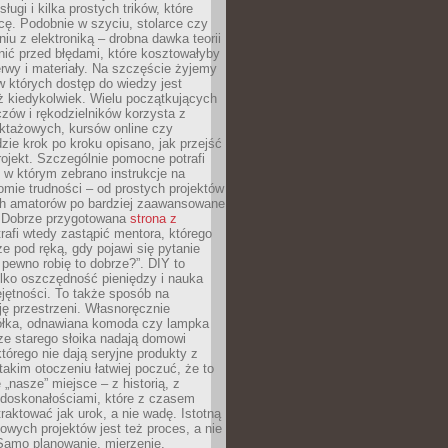
sługi i kilka prostych trików, które
acę. Podobnie w szyciu, stolarce czy
iu z elektroniką – drobna dawka teorii
onić przed błędami, które kosztowałyby
rwy i materiały. Na szczęście żyjemy
 których dostęp do wiedzy jest
iż kiedykolwiek. Wielu początkujących
zów i rękodzielników korzysta z
uktażowych, kursów online czy
dzie krok po kroku opisano, jak przejść
rojekt. Szczególnie pomocne potrafi
 w którym zebrano instrukcje na
mie trudności – od prostych projektów
ch amatorów po bardziej zaawansowane
. Dobrze przygotowana
strona z
rafi wtedy zastąpić mentora, którego
 pod ręką, gdy pojawi się pytanie
 pewno robię to dobrze?”. DIY to
ylko oszczędność pieniędzy i nauka
jętności. To także sposób na
ję przestrzeni. Własnoręcznie
łka, odnawiana komoda czy lampka
ze starego słoika nadają domowi
którego nie dają seryjne produkty z
takim otoczeniu łatwiej poczuć, że to
 „nasze” miejsce – z historią, z
edoskonałościami, które z czasem
aktować jak urok, a nie wadę. Istotną
wych projektów jest też proces, a nie
 Samo planowanie, mierzenie,