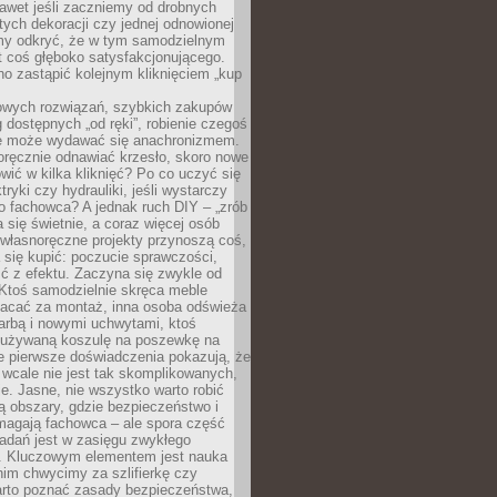
awet jeśli zaczniemy od drobnych
tych dekoracji czy jednej odnowionej
my odkryć, że w tym samodzielnym
st coś głęboko satysfakcjonującego.
no zastąpić kolejnym kliknięciem „kup
owych rozwiązań, szybkich zakupów
ug dostępnych „od ręki”, robienie czegoś
e może wydawać się anachronizmem.
oręcznie odnawiać krzesło, skoro nowe
ić w kilka kliknięć? Po co uczyć się
tryki czy hydrauliki, jeśli wystarczy
o fachowca? A jednak ruch DIY – „zrób
 się świetnie, a coraz więcej osób
własnoręczne projekty przynoszą coś,
 się kupić: poczucie sprawczości,
ć z efektu. Zaczyna się zwykle od
 Ktoś samodzielnie skręca meble
łacać za montaż, inna osoba odświeża
 farbą i nowymi uchwytami, ktoś
ieużywaną koszulę na poszewkę na
e pierwsze doświadczenia pokazują, że
 wcale nie jest tak skomplikowanych,
je. Jasne, nie wszystko warto robić
 obszary, gdzie bezpieczeństwo i
magają fachowca – ale spora część
dań jest w zasięgu zwykłego
. Kluczowym elementem jest nauka
im chwycimy za szlifierkę czy
warto poznać zasady bezpieczeństwa,