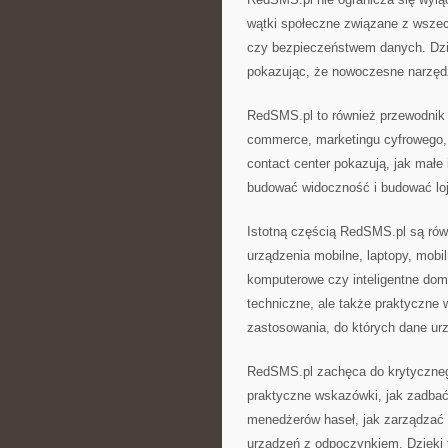
wątki społeczne związane z wszec
czy bezpieczeństwem danych. Dzi
pokazując, że nowoczesne narzędzi
RedSMS.pl to również przewodnik 
commerce, marketingu cyfrowego, 
contact center pokazują, jak małe
budować widoczność i budować loj
Istotną częścią RedSMS.pl są równ
urządzenia mobilne, laptopy, mobil
komputerowe czy inteligentne dom
techniczne, ale także praktyczne 
zastosowania, do których dane urz
RedSMS.pl zachęca do krytycznego
praktyczne wskazówki, jak zadbać
menedżerów haseł, jak zarządzać 
urządzeń z odpoczynkiem. Dzięk