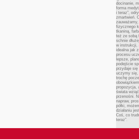
docinanie, m
forma medyt
i teraz”, od
zmartwień. C
zauważamy, 
fizycznego 
tkaniną, far
też ze sobą 
schnie dłuże
w instrukcji
idealna jak 
procesu ucze
lepsze, plan
podejście sp
przydaje się
uczymy się,
trochę pocz
obowiązkiem 
propozycja,
świata wziąć
przenośni. N
napraw, pros
półki, może
działaniu je
Coś, co trud
teraz”.