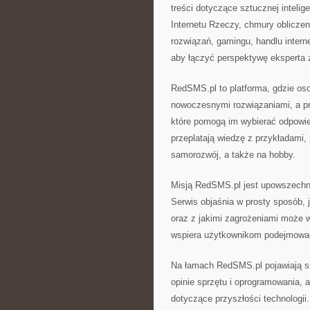
treści dotyczące sztucznej intel
Internetu Rzeczy, chmury oblicze
rozwiązań, gamingu, handlu interne
aby łączyć perspektywę eksperta 
RedSMS.pl to platforma, gdzie os
nowoczesnymi rozwiązaniami, a pr
które pomogą im wybierać odpowie
przeplatają wiedzę z przykładami,
samorozwój, a także na hobby.
Misją RedSMS.pl jest upowszechni
Serwis objaśnia w prosty sposób, j
oraz z jakimi zagrożeniami może 
wspiera użytkownikom podejmować
Na łamach RedSMS.pl pojawiają się
opinie sprzętu i oprogramowania, 
dotyczące przyszłości technologii