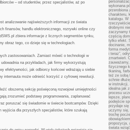
personalizac
biorców – od studentów, przez specjalistów, aż po
wykonana pó
przerobiona 
charakteru, 
katalogu. W 
 analizowanie najświeższych informacji ze świata
rzeczywiście
drobnymi ni
ch finansów, handlu elektronicznego, rozrywki online czy
zaczynamy tr
SMS.pl zbiera informacje z licznych segmentów rynku,
częścią domo
tylko efekt.
y obraz tego, co dzieje się w technologiach.
docinanie, m
forma medyt
i teraz”, od
nych zastosowaniach. Zamiast mówić o technologii w
zmartwień. C
zauważamy, 
 udowadnia na przykładach, jak firmy wykorzystują
fizycznego 
wy efektywności, jak odbiorcy końcowi wdrażają u siebie
tkaniną, far
też ze sobą 
ny internauta może odnieść korzyść z cyfrowej rewolucji.
schnie dłuże
w instrukcji
idealna jak 
eźć obszerną sekcję poświęconą rozwojowi umiejętności
procesu ucze
agają zrozumieć podstawy programowania, zaplanuwać
lepsze, plan
podejście sp
oraz poruszać się świadomie w świecie bootcampów. Dzięki
przydaje się
wyjścia dla przyszłych specjalistów, które szukają
uczymy się,
trochę pocz
obowiązkiem 
propozycja,
świata wziąć
znie do opisu narzędzi. W wielu tekstach pojawiają się