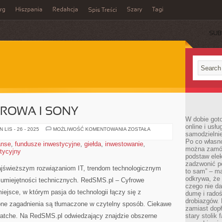
rg
Hiszpania
Redakcja
Szary
Tagi
Spis Treści
SUB
FROWA I SONY
W dobie got
online i usł
FOTOGRAFIA
LIS - 26 - 2025
MOŻLIWOŚĆ KOMENTOWANIA
ZOSTAŁA
samodzielni
CYFROWA
I
Po co własn
anse
,
fundusze inwestycyjne
,
giełda
,
inwestowanie
,
SONY
można zamów
stycyjny
podstaw elek
zadzwonić p
jświeższym rozwiązaniom IT, trendom technologicznym
to sam” – ma
odkrywa, że 
umiejętności technicznych. RedSMS.pl – Cyfrowe
czego nie da
iejsce, w którym pasja do technologii łączy się z
dumę i radoś
drobiazgów.
one zagadnienia są tłumaczone w czytelny sposób. Ciekawe
zamiast dop
atche. Na RedSMS.pl odwiedzający znajdzie obszerne
stary stolik