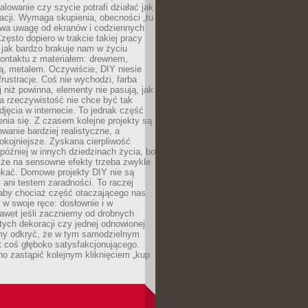
alowanie czy szycie potrafi działać jak
acji. Wymaga skupienia, obecności „tu
rywa uwagę od ekranów i codziennych
zęsto dopiero w trakcie takiej pracy
jak bardzo brakuje nam w życiu
kontaktu z materiałem: drewnem,
bą, metalem. Oczywiście, DIY niesie
frustracje. Coś nie wychodzi, farba
j niż powinna, elementy nie pasują, jak
, a rzeczywistość nie chce być tak
zdjęcia w internecie. To jednak część
nia się. Z czasem kolejne projekty są
owanie bardziej realistyczne, a
okojniejsze. Zyskana cierpliwość
 później w innych dziedzinach życia, bo
 że na sensowne efekty trzeba zwykle
ekać. Domowe projekty DIY nie są
ani testem zaradności. To raczej
 aby chociaż część otaczającego nas
 w swoje ręce: dosłownie i w
awet jeśli zaczniemy od drobnych
tych dekoracji czy jednej odnowionej
my odkryć, że w tym samodzielnym
st coś głęboko satysfakcjonującego.
no zastąpić kolejnym kliknięciem „kup