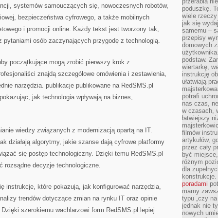
przerabia n
igencji, systemów samouczących się, nowoczesnych robotów,
poduszkę. T
wiele rzeczy
niowej, bezpieczeństwa cyfrowego, a także mobilnych
jak się wyda
towego i promocji online. Każdy tekst jest tworzony tak,
samemu – są
przepisy wy
z pytaniami osób zaczynających przygodę z technologią.
domowych za
użytkownika
podstaw. Zan
oby początkujące mogą zrobić pierwszy krok z
wiertarkę, 
ofesjonaliści znajdą szczegółowe omówienia i zestawienia,
instrukcję ob
ułatwiają pr
dnie narzędzia. publikacje publikowane na RedSMS.pl
majsterkowan
potrafi uchr
 pokazując, jak technologia wpływają na biznes,
nas czas, ne
w czasach, w
łatwiejszy n
majsterkowic
anie wiedzy związanych z modernizacją opartą na IT.
filmów instr
artykułów, g
ak działają algorytmy, jakie szanse dają cyfrowe platformy
przez cały p
wiązać się postęp technologiczny. Dzięki temu RedSMS.pl
być miejsce,
różnym pozio
 rozsądne decyzje technologiczne.
dla zupełny
konstrukcje
poradami
pot
 instrukcje, które pokazują, jak konfigurować narzędzia,
mamy zawsze
analizy trendów dotyczące zmian na rynku IT oraz opinie
typu „czy na
jednak nie t
. Dzięki szerokiemu wachlarzowi form RedSMS.pl lepiej
nowych umie