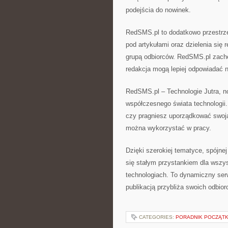
podejścia do nowinek.
RedSMS.pl to dodatkowo przestrz
pod artykułami oraz dzielenia się 
grupą odbiorców. RedSMS.pl zach
redakcja mogą lepiej odpowiadać 
RedSMS.pl – Technologie Jutra, n
współczesnego świata technologii.
czy pragniesz uporządkować swoją
można wykorzystać w pracy.
Dzięki szerokiej tematyce, spójne
się stałym przystankiem dla wszy
technologiach. To dynamiczny ser
publikacją przybliża swoich odbio
CATEGORIES:
PORADNIK POCZĄTK