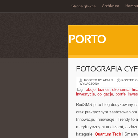
Archiwum
Hambu
Strona główna
PORTO
FOTOGRAFIA CY
POSTED BY ADMIN
POSTED ON 
WYŁĄCZONA
Tagi:
akcje
,
biznes
,
ekonomia
,
fin
inwestycje
,
obligacje
,
portfel inwe
RedSMS.pl to blog dedykowany na
oraz praktycznym zastosowaniom 
Innowacje, Innowacje i Trendy to m
merytorycznymi analizami, a złoż
kategorie:
Quantum Tech
i Smartw