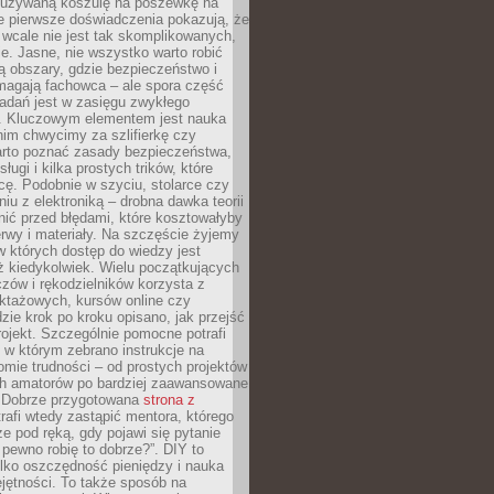
ieużywaną koszulę na poszewkę na
e pierwsze doświadczenia pokazują, że
 wcale nie jest tak skomplikowanych,
je. Jasne, nie wszystko warto robić
 obszary, gdzie bezpieczeństwo i
magają fachowca – ale spora część
dań jest w zasięgu zwykłego
. Kluczowym elementem jest nauka
im chwycimy za szlifierkę czy
warto poznać zasady bezpieczeństwa,
sługi i kilka prostych trików, które
acę. Podobnie w szyciu, stolarce czy
iu z elektroniką – drobna dawka teorii
onić przed błędami, które kosztowałyby
rwy i materiały. Na szczęście żyjemy
 których dostęp do wiedzy jest
iż kiedykolwiek. Wielu początkujących
zów i rękodzielników korzysta z
uktażowych, kursów online czy
dzie krok po kroku opisano, jak przejść
rojekt. Szczególnie pomocne potrafi
 w którym zebrano instrukcje na
mie trudności – od prostych projektów
ch amatorów po bardziej zaawansowane
. Dobrze przygotowana
strona z
rafi wtedy zastąpić mentora, którego
 pod ręką, gdy pojawi się pytanie
 pewno robię to dobrze?”. DIY to
ylko oszczędność pieniędzy i nauka
jętności. To także sposób na