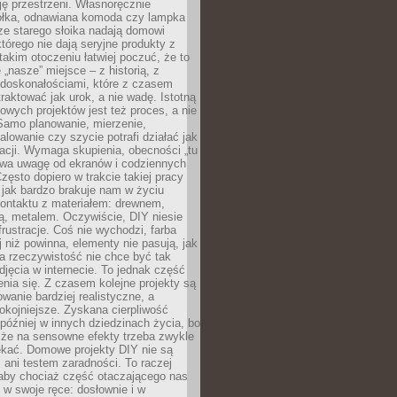
ję przestrzeni. Własnoręcznie
łka, odnawiana komoda czy lampka
ze starego słoika nadają domowi
którego nie dają seryjne produkty z
takim otoczeniu łatwiej poczuć, że to
 „nasze” miejsce – z historią, z
edoskonałościami, które z czasem
aktować jak urok, a nie wadę. Istotną
wych projektów jest też proces, a nie
 Samo planowanie, mierzenie,
alowanie czy szycie potrafi działać jak
acji. Wymaga skupienia, obecności „tu
rywa uwagę od ekranów i codziennych
zęsto dopiero w trakcie takiej pracy
jak bardzo brakuje nam w życiu
kontaktu z materiałem: drewnem,
bą, metalem. Oczywiście, DIY niesie
frustracje. Coś nie wychodzi, farba
j niż powinna, elementy nie pasują, jak
, a rzeczywistość nie chce być tak
zdjęcia w internecie. To jednak część
nia się. Z czasem kolejne projekty są
owanie bardziej realistyczne, a
okojniejsze. Zyskana cierpliwość
 później w innych dziedzinach życia, bo
 że na sensowne efekty trzeba zwykle
ekać. Domowe projekty DIY nie są
ani testem zaradności. To raczej
 aby chociaż część otaczającego nas
 w swoje ręce: dosłownie i w