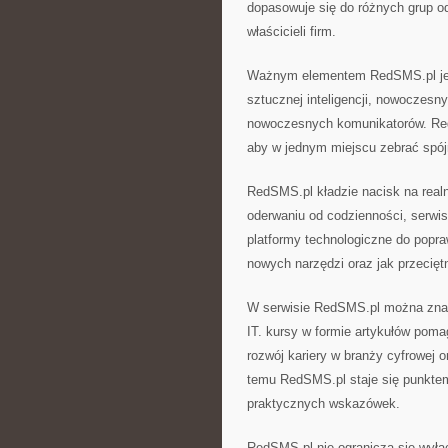
dopasowuje się do różnych grup od
właścicieli firm.
Ważnym elementem RedSMS.pl jest
sztucznej inteligencji, nowoczesny
nowoczesnych komunikatorów. Red
aby w jednym miejscu zebrać spójn
RedSMS.pl kładzie nacisk na real
oderwaniu od codzienności, serwis
platformy technologiczne do popra
nowych narzędzi oraz jak przecięt
W serwisie RedSMS.pl można znal
IT. kursy w formie artykułów pom
rozwój kariery w branży cyfrowej 
temu RedSMS.pl staje się punktem 
praktycznych wskazówek.
RedSMS.pl nie ogranicza się wyłąc