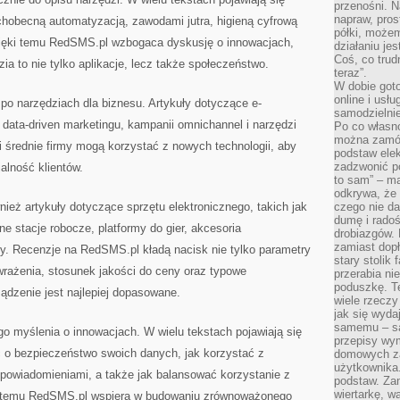
przenośni. N
napraw, pros
hobecną automatyzacją, zawodami jutra, higieną cyfrową
półki, może
ęki temu RedSMS.pl wzbogaca dyskusję o innowacjach,
działaniu je
Coś, co trud
a to nie tylko aplikacje, lecz także społeczeństwo.
teraz”.
W dobie got
online i usł
po narzędziach dla biznesu. Artykuły dotyczące e-
samodzielni
data-driven marketingu, kampanii omnichannel i narzędzi
Po co własn
można zamów
 i średnie firmy mogą korzystać z nowych technologii, aby
podstaw elek
zadzwonić p
alność klientów.
to sam” – ma
odkrywa, że 
ież artykuły dotyczące sprzętu elektronicznego, takich jak
czego nie da
dumę i radoś
ne stacje robocze, platformy do gier, akcesoria
drobiazgów.
zamiast dop
y. Recenzje na RedSMS.pl kładą nacisk nie tylko parametry
stary stolik
wrażenia, stosunek jakości do ceny oraz typowe
przerabia n
poduszkę. T
ądzenie jest najlepiej dopasowane.
wiele rzeczy
jak się wyda
samemu – są
 myślenia o innowacjach. W wielu tekstach pojawiają się
przepisy wy
 o bezpieczeństwo swoich danych, jak korzystać z
domowych za
użytkownika
powiadomieniami, a także jak balansować korzystanie z
podstaw. Zan
wiertarkę, 
i temu RedSMS.pl wspiera w budowaniu zrównoważonego