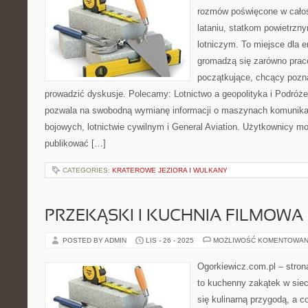
rozmów poświęcone w całośc
lataniu, statkom powietrz
lotniczym. To miejsce dla e
gromadzą się zarówno praco
początkujące, chcący pozna
prowadzić dyskusje. Polecamy: Lotnictwo a geopolityka i Podróże
pozwala na swobodną wymianę informacji o maszynach komunik
bojowych, lotnictwie cywilnym i General Aviation. Użytkownicy m
publikować […]
CATEGORIES:
KRATEROWE JEZIORA I WULKANY
PRZEKĄSKI I KUCHNIA FILMOWA
POSTED BY ADMIN
LIS - 26 - 2025
MOŻLIWOŚĆ KOMENTOWAN
Ogorkiewicz.com.pl – stron
to kuchenny zakątek w sieci
się kulinarną przygodą, a c