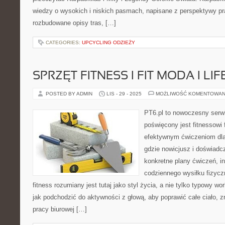
wiedzy o wysokich i niskich pasmach, napisane z perspektywy pr
rozbudowane opisy tras, […]
CATEGORIES:
UPCYCLING ODZIEŻY
SPRZĘT FITNESS I FIT MODA I LI
POSTED BY ADMIN
LIS - 29 - 2025
MOŻLIWOŚĆ KOMENTOWAN
PT6.pl to nowoczesny serwis
poświęcony jest fitnessowi
efektywnym ćwiczeniom dla
gdzie nowicjusz i doświadc
konkretne plany ćwiczeń, i
codziennego wysiłku fizycz
fitness rozumiany jest tutaj jako styl życia, a nie tylko typowy wo
jak podchodzić do aktywności z głową, aby poprawić całe ciało, 
pracy biurowej […]