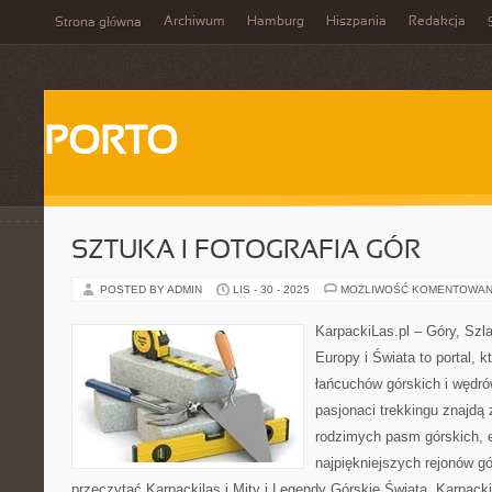
Archiwum
Hamburg
Hiszpania
Redakcja
Strona główna
PORTO
SZTUKA I FOTOGRAFIA GÓR
POSTED BY ADMIN
LIS - 30 - 2025
MOŻLIWOŚĆ KOMENTOWAN
KarpackiLas.pl – Góry, Szl
Europy i Świata to portal, k
łańcuchów górskich i wędró
pasjonaci trekkingu znajdą
rodzimych pasm górskich, 
najpiękniejszych rejonów gó
przeczytać Karpackilas i Mity i Legendy Górskie Świata. Karpacki