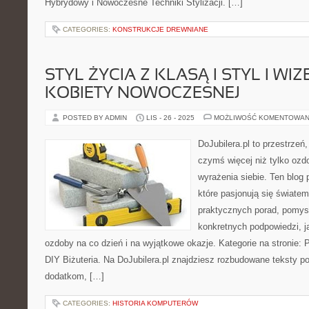
Hybrydowy i Nowoczesne Techniki Stylizacji. […]
CATEGORIES:
KONSTRUKCJE DREWNIANE
STYL ŻYCIA Z KLASĄ I STYL I WI
KOBIETY NOWOCZESNEJ
POSTED BY ADMIN
LIS - 26 - 2025
MOŻLIWOŚĆ KOMENTOWAN
DoJubilera.pl to przestrzeń
czymś więcej niż tylko ozd
wyrażenia siebie. Ten blog
które pasjonują się światem 
praktycznych porad, pomysł
konkretnych podpowiedzi, j
ozdoby na co dzień i na wyjątkowe okazje. Kategorie na stronie: P
DIY Biżuteria. Na DoJubilera.pl znajdziesz rozbudowane teksty 
dodatkom, […]
CATEGORIES:
HISTORIA KOMPUTERÓW