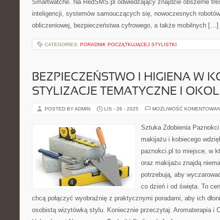
Smartwatche. Na RedSMS.pl odwiedzający znajdzie obszerne treś
inteligencji, systemów samouczących się, nowoczesnych robotów
obliczeniowej, bezpieczeństwa cyfrowego, a także mobilnych […]
CATEGORIES:
PORADNIK POCZĄTKUJĄCEJ STYLISTKI
BEZPIECZEŃSTWO I HIGIENA W K
STYLIZACJE TEMATYCZNE I OKO
POSTED BY ADMIN
LIS - 26 - 2025
MOŻLIWOŚĆ KOMENTOWAN
Sztuka Zdobienia Paznokci –
makijażu i kobiecego wdzię
paznokci.pl to miejsce, w 
oraz makijażu znajdą niem
potrzebują, aby wyczarować
co dzień i od święta. To ce
chcą połączyć wyobraźnię z praktycznymi poradami, aby ich dłoni
osobistą wizytówką stylu. Koniecznie przeczytaj: Aromaterapia i 