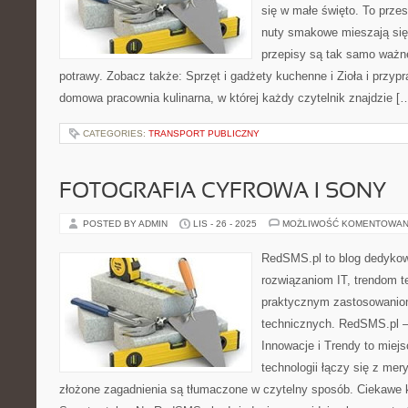
się w małe święto. To prze
nuty smakowe mieszają się 
przepisy są tak samo ważn
potrawy. Zobacz także: Sprzęt i gadżety kuchenne i Zioła i przyp
domowa pracownia kulinarna, w której każdy czytelnik znajdzie [
CATEGORIES:
TRANSPORT PUBLICZNY
FOTOGRAFIA CYFROWA I SONY
POSTED BY ADMIN
LIS - 26 - 2025
MOŻLIWOŚĆ KOMENTOWAN
RedSMS.pl to blog dedyko
rozwiązaniom IT, trendom 
praktycznym zastosowanio
technicznych. RedSMS.pl –
Innowacje i Trendy to miej
technologii łączy się z mer
złożone zagadnienia są tłumaczone w czytelny sposób. Ciekawe 