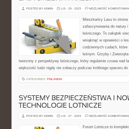
POSTED BY ADMIN
LIS - 29 - 2025
MOŻLIWOŚĆ KOMENTOWAN
Mieszkańcy Lasu to strona 
zafascynowania do natury i
leśniczego. To zakątek sie
wsiąknąć w opowieści o lesi
codziennych cudach, które
leśnym. Grzyby i Zwierzęta 
tworzony z perspektywy leśniczego, który regularnie czuwa nad l
większość ludzi nigdy nie zobaczy podczas krótkiego spaceru do
CATEGORIES:
FINLANDIA
SYSTEMY BEZPIECZEŃSTWA I N
TECHNOLOGIE LOTNICZE
POSTED BY ADMIN
LIS - 27 - 2025
MOŻLIWOŚĆ KOMENTOWAN
Forum Lotnicze to komplek