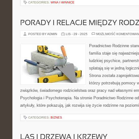
CATEGORIES:
WINA I WINNICE
PORADY I RELACJE MIĘDZY RO
POSTED BY ADMIN
LIS - 29 - 2025
MOŻLIWOŚĆ KOMENTOWAN
Poradnictwo Rodzinne stano
familia staje się najważni
ludzkiej psychice, partners
splatają się w jedną logicz
Strona została zaprojektow
którzy potrzebują pomocy 
związków, świadomego rodzicielstwa oraz pracy nad własnymi em
Psychologia i Psychoterapia. Na stronie Poradnictwo Rodzinne o
artykuły, które pokazują, jak rozwija się życie rodzinne na poziom
CATEGORIES:
BIZNES
LAS I DRZEWA I KRZEWY