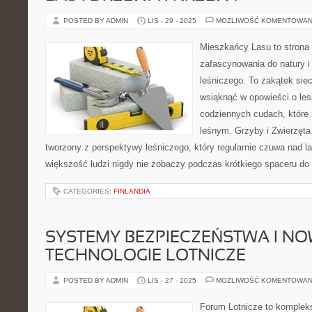
POSTED BY ADMIN
LIS - 29 - 2025
MOŻLIWOŚĆ KOMENTOWAN
Mieszkańcy Lasu to strona 
zafascynowania do natury i
leśniczego. To zakątek sie
wsiąknąć w opowieści o lesi
codziennych cudach, które
leśnym. Grzyby i Zwierzęta 
tworzony z perspektywy leśniczego, który regularnie czuwa nad l
większość ludzi nigdy nie zobaczy podczas krótkiego spaceru do
CATEGORIES:
FINLANDIA
SYSTEMY BEZPIECZEŃSTWA I N
TECHNOLOGIE LOTNICZE
POSTED BY ADMIN
LIS - 27 - 2025
MOŻLIWOŚĆ KOMENTOWAN
Forum Lotnicze to komplek