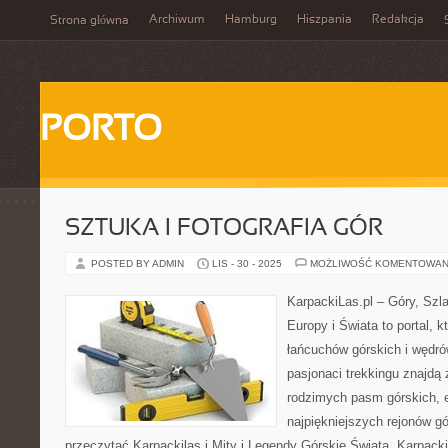
Archiwum
Hamburg
Hiszpania
Redakcja
Strona główna
PORTO
SZTUKA I FOTOGRAFIA GÓR
POSTED BY ADMIN
LIS - 30 - 2025
MOŻLIWOŚĆ KOMENTOWAN
KarpackiLas.pl – Góry, Szl
Europy i Świata to portal, k
łańcuchów górskich i wędró
pasjonaci trekkingu znajdą
rodzimych pasm górskich, 
najpiękniejszych rejonów gó
przeczytać Karpackilas i Mity i Legendy Górskie Świata. Karpacki