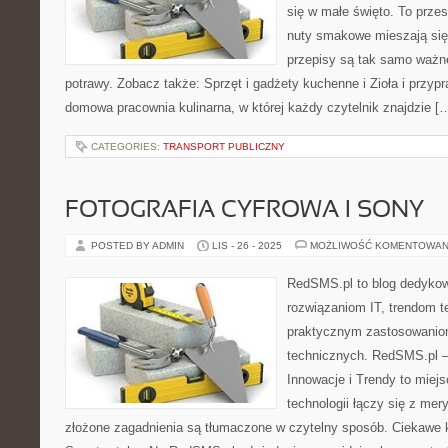
się w małe święto. To prze
nuty smakowe mieszają się 
przepisy są tak samo ważn
potrawy. Zobacz także: Sprzęt i gadżety kuchenne i Zioła i przyp
domowa pracownia kulinarna, w której każdy czytelnik znajdzie [
CATEGORIES:
TRANSPORT PUBLICZNY
FOTOGRAFIA CYFROWA I SONY
POSTED BY ADMIN
LIS - 26 - 2025
MOŻLIWOŚĆ KOMENTOWAN
RedSMS.pl to blog dedyko
rozwiązaniom IT, trendom 
praktycznym zastosowanio
technicznych. RedSMS.pl –
Innowacje i Trendy to miej
technologii łączy się z mer
złożone zagadnienia są tłumaczone w czytelny sposób. Ciekawe 