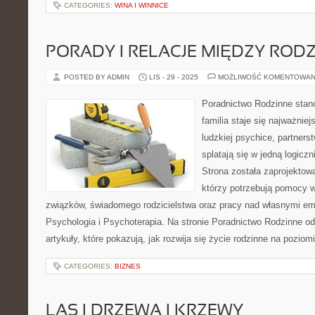
CATEGORIES:
WINA I WINNICE
PORADY I RELACJE MIĘDZY RO
POSTED BY ADMIN
LIS - 29 - 2025
MOŻLIWOŚĆ KOMENTOWAN
Poradnictwo Rodzinne stano
familia staje się najważni
ludzkiej psychice, partners
splatają się w jedną logicz
Strona została zaprojektow
którzy potrzebują pomocy 
związków, świadomego rodzicielstwa oraz pracy nad własnymi em
Psychologia i Psychoterapia. Na stronie Poradnictwo Rodzinne o
artykuły, które pokazują, jak rozwija się życie rodzinne na poziom
CATEGORIES:
BIZNES
LAS I DRZEWA I KRZEWY