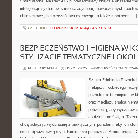
Smartwatche. Na RedSMS.pl odwiedzający znajdzie obszerne treś
inteligencji, systemów samouczących się, nowoczesnych robotów
obliczeniowej, bezpieczeństwa cyfrowego, a także mobilnych […]
CATEGORIES:
PORADNIK POCZĄTKUJĄCEJ STYLISTKI
BEZPIECZEŃSTWO I HIGIENA W K
STYLIZACJE TEMATYCZNE I OKO
POSTED BY ADMIN
LIS - 26 - 2025
MOŻLIWOŚĆ KOMENTOWAN
Sztuka Zdobienia Paznokci –
makijażu i kobiecego wdzię
paznokci.pl to miejsce, w 
oraz makijażu znajdą niem
potrzebują, aby wyczarować
co dzień i od święta. To ce
chcą połączyć wyobraźnię z praktycznymi poradami, aby ich dłoni
osobistą wizytówką stylu. Koniecznie przeczytaj: Aromaterapia i 