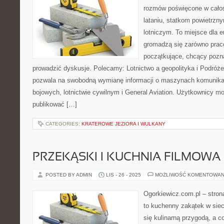
rozmów poświęcone w całośc
lataniu, statkom powietrz
lotniczym. To miejsce dla e
gromadzą się zarówno praco
początkujące, chcący pozna
prowadzić dyskusje. Polecamy: Lotnictwo a geopolityka i Podróże
pozwala na swobodną wymianę informacji o maszynach komunik
bojowych, lotnictwie cywilnym i General Aviation. Użytkownicy m
publikować […]
CATEGORIES:
KRATEROWE JEZIORA I WULKANY
PRZEKĄSKI I KUCHNIA FILMOWA
POSTED BY ADMIN
LIS - 26 - 2025
MOŻLIWOŚĆ KOMENTOWAN
Ogorkiewicz.com.pl – stron
to kuchenny zakątek w sieci
się kulinarną przygodą, a c