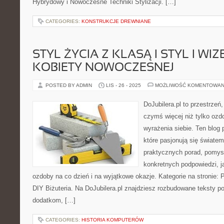
Hybrydowy i Nowoczesne Techniki Stylizacji. […]
CATEGORIES:
KONSTRUKCJE DREWNIANE
STYL ŻYCIA Z KLASĄ I STYL I WI
KOBIETY NOWOCZESNEJ
POSTED BY ADMIN
LIS - 26 - 2025
MOŻLIWOŚĆ KOMENTOWAN
DoJubilera.pl to przestrzeń
czymś więcej niż tylko ozd
wyrażenia siebie. Ten blog
które pasjonują się światem 
praktycznych porad, pomysł
konkretnych podpowiedzi, j
ozdoby na co dzień i na wyjątkowe okazje. Kategorie na stronie: P
DIY Biżuteria. Na DoJubilera.pl znajdziesz rozbudowane teksty 
dodatkom, […]
CATEGORIES:
HISTORIA KOMPUTERÓW