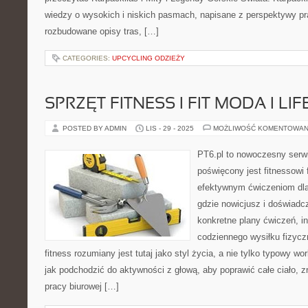
wiedzy o wysokich i niskich pasmach, napisane z perspektywy pr
rozbudowane opisy tras, […]
CATEGORIES:
UPCYCLING ODZIEŻY
SPRZĘT FITNESS I FIT MODA I LI
POSTED BY ADMIN
LIS - 29 - 2025
MOŻLIWOŚĆ KOMENTOWAN
PT6.pl to nowoczesny serwis
poświęcony jest fitnessowi
efektywnym ćwiczeniom dla
gdzie nowicjusz i doświadc
konkretne plany ćwiczeń, i
codziennego wysiłku fizycz
fitness rozumiany jest tutaj jako styl życia, a nie tylko typowy wo
jak podchodzić do aktywności z głową, aby poprawić całe ciało, 
pracy biurowej […]