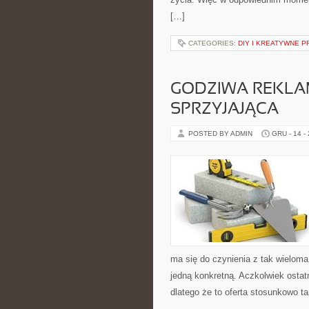
[…]
CATEGORIES:
DIY I KREATYWNE 
GODZIWA REKLA
SPRZYJAJĄCA
POSTED BY ADMIN
GRU - 14 -
ma się do czynienia z tak wieloma
jedną konkretną. Aczkolwiek ostat
dlatego że to oferta stosunkowo ta