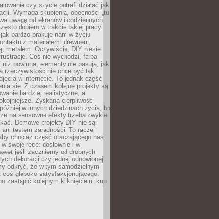
alowanie czy szycie potrafi działać jak
acji. Wymaga skupienia, obecności „tu
rywa uwagę od ekranów i codziennych
zęsto dopiero w trakcie takiej pracy
jak bardzo brakuje nam w życiu
kontaktu z materiałem: drewnem,
bą, metalem. Oczywiście, DIY niesie
frustracje. Coś nie wychodzi, farba
j niż powinna, elementy nie pasują, jak
, a rzeczywistość nie chce być tak
zdjęcia w internecie. To jednak część
nia się. Z czasem kolejne projekty są
owanie bardziej realistyczne, a
okojniejsze. Zyskana cierpliwość
 później w innych dziedzinach życia, bo
 że na sensowne efekty trzeba zwykle
ekać. Domowe projekty DIY nie są
ani testem zaradności. To raczej
 aby chociaż część otaczającego nas
 w swoje ręce: dosłownie i w
awet jeśli zaczniemy od drobnych
tych dekoracji czy jednej odnowionej
my odkryć, że w tym samodzielnym
st coś głęboko satysfakcjonującego.
no zastąpić kolejnym kliknięciem „kup