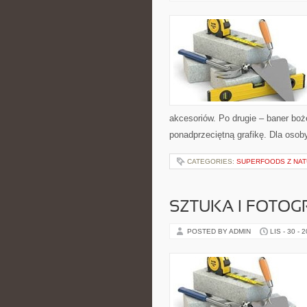
akcesoriów. Po drugie – baner boże
ponadprzeciętną grafikę. Dla osob
CATEGORIES:
SUPERFOODS Z NA
SZTUKA I FOTOG
POSTED BY ADMIN
LIS - 30 - 