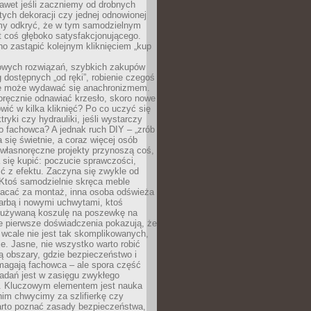
awet jeśli zaczniemy od drobnych
tych dekoracji czy jednej odnowionej
my odkryć, że w tym samodzielnym
st coś głęboko satysfakcjonującego.
no zastąpić kolejnym kliknięciem „kup
owych rozwiązań, szybkich zakupów
ug dostępnych „od ręki”, robienie czegoś
e może wydawać się anachronizmem.
oręcznie odnawiać krzesło, skoro nowe
ić w kilka kliknięć? Po co uczyć się
tryki czy hydrauliki, jeśli wystarczy
o fachowca? A jednak ruch DIY – „zrób
 się świetnie, a coraz więcej osób
własnoręczne projekty przynoszą coś,
 się kupić: poczucie sprawczości,
ć z efektu. Zaczyna się zwykle od
 Ktoś samodzielnie skręca meble
łacać za montaż, inna osoba odświeża
 farbą i nowymi uchwytami, ktoś
ieużywaną koszulę na poszewkę na
e pierwsze doświadczenia pokazują, że
 wcale nie jest tak skomplikowanych,
je. Jasne, nie wszystko warto robić
 obszary, gdzie bezpieczeństwo i
magają fachowca – ale spora część
dań jest w zasięgu zwykłego
. Kluczowym elementem jest nauka
im chwycimy za szlifierkę czy
warto poznać zasady bezpieczeństwa,