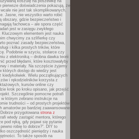
ieużywaną koszulę na poszewkę na
e pierwsze doświadczenia pokazują, że
 wcale nie jest tak skomplikowanych,
je. Jasne, nie wszystko warto robić
 obszary, gdzie bezpieczeństwo i
magają fachowca – ale spora część
dań jest w zasięgu zwykłego
. Kluczowym elementem jest nauka
im chwycimy za szlifierkę czy
warto poznać zasady bezpieczeństwa,
sługi i kilka prostych trików, które
acę. Podobnie w szyciu, stolarce czy
iu z elektroniką – drobna dawka teorii
onić przed błędami, które kosztowałyby
rwy i materiały. Na szczęście żyjemy
 których dostęp do wiedzy jest
iż kiedykolwiek. Wielu początkujących
zów i rękodzielników korzysta z
uktażowych, kursów online czy
dzie krok po kroku opisano, jak przejść
rojekt. Szczególnie pomocne potrafi
 w którym zebrano instrukcje na
mie trudności – od prostych projektów
ch amatorów po bardziej zaawansowane
. Dobrze przygotowana
strona z
rafi wtedy zastąpić mentora, którego
 pod ręką, gdy pojawi się pytanie
 pewno robię to dobrze?”. DIY to
ylko oszczędność pieniędzy i nauka
jętności. To także sposób na