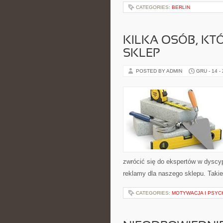
CATEGORIES:
BERLIN
KILKA OSÓB, KT
SKLEP
POSTED BY ADMIN
GRU - 14 -
zwrócić się do ekspertów w dyscypl
reklamy dla naszego sklepu. Takie 
CATEGORIES:
MOTYWACJA I PSYC