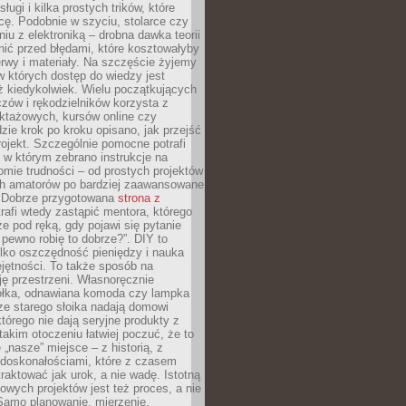
sługi i kilka prostych trików, które
acę. Podobnie w szyciu, stolarce czy
iu z elektroniką – drobna dawka teorii
onić przed błędami, które kosztowałyby
rwy i materiały. Na szczęście żyjemy
 których dostęp do wiedzy jest
iż kiedykolwiek. Wielu początkujących
zów i rękodzielników korzysta z
uktażowych, kursów online czy
dzie krok po kroku opisano, jak przejść
rojekt. Szczególnie pomocne potrafi
 w którym zebrano instrukcje na
mie trudności – od prostych projektów
ch amatorów po bardziej zaawansowane
. Dobrze przygotowana
strona z
rafi wtedy zastąpić mentora, którego
 pod ręką, gdy pojawi się pytanie
 pewno robię to dobrze?”. DIY to
ylko oszczędność pieniędzy i nauka
jętności. To także sposób na
ję przestrzeni. Własnoręcznie
łka, odnawiana komoda czy lampka
ze starego słoika nadają domowi
którego nie dają seryjne produkty z
takim otoczeniu łatwiej poczuć, że to
 „nasze” miejsce – z historią, z
edoskonałościami, które z czasem
aktować jak urok, a nie wadę. Istotną
wych projektów jest też proces, a nie
 Samo planowanie, mierzenie,