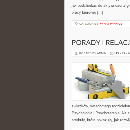
jak podchodzić do aktywności z gł
pracy biurowej […]
CATEGORIES:
WINA I WINNICE
PORADY I RELAC
POSTED BY ADMIN
LIS - 29 - 
związków, świadomego rodzicielst
Psychologia i Psychoterapia. Na 
artykuły, które pokazują, jak rozw