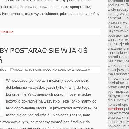
przerabia n
poduszkę. T
zkolenia bhp kraków są prowadzone przez specjalistów,
wiele rzeczy
w tym temacie, mają wykształcenie, jako pracobiorcy służby
jak się wyda
samemu – są
przepisy wy
domowych za
użytkownika
TRUKTURA
podstaw. Zan
wiertarkę, 
instrukcję ob
ułatwiają pr
Y POSTARAĆ SIĘ W JAKIŚ
majsterkowan
potrafi uchr
Ą
nas czas, ne
w czasach, w
POŻĄDANE
łatwiejszy n
 2025
MOŻLIWOŚĆ KOMENTOWANIA
ZOSTAŁA WYŁĄCZONA
BYŁOBY
majsterkowic
POSTARAĆ
filmów instr
SIĘ
W nowoczesnych porach możemy sobie pozwolić
W
artykułów, g
JAKIŚ
przez cały p
dokładnie na wszystko, jeżeli tylko mamy do tego
SPOSÓB
być miejsce,
O
kongruentne W dzisiejszych porach możemy sobie
SWOJĄ
różnym pozio
dla zupełny
pozwolić dokładnie na wszystko, jeżeli tylko mamy do
konstrukcje
tego odpowiednie środki. W przyszłości aczkolwiek los
poradami
pot
mamy zawsze
może się od nas odwrócić i pieniądze zaczną nam
typu „czy na
jednak nie t
zie owocowało tym, że możemy zostać bez środków do
nowych umie
cie należy zacząć serio myśleć o ulokowaniu pieniędzy