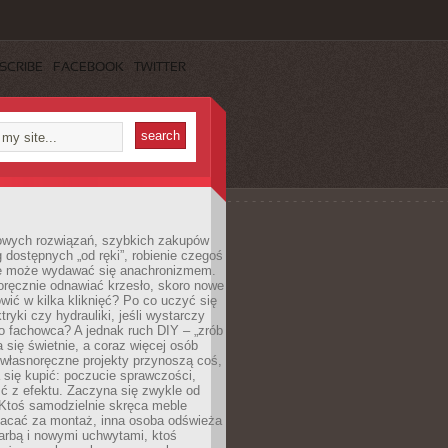
SCRIBE
FACEBOOK
TWITTER
owych rozwiązań, szybkich zakupów
ug dostępnych „od ręki”, robienie czegoś
e może wydawać się anachronizmem.
oręcznie odnawiać krzesło, skoro nowe
ić w kilka kliknięć? Po co uczyć się
tryki czy hydrauliki, jeśli wystarczy
o fachowca? A jednak ruch DIY – „zrób
 się świetnie, a coraz więcej osób
własnoręczne projekty przynoszą coś,
 się kupić: poczucie sprawczości,
ć z efektu. Zaczyna się zwykle od
 Ktoś samodzielnie skręca meble
łacać za montaż, inna osoba odświeża
 farbą i nowymi uchwytami, ktoś