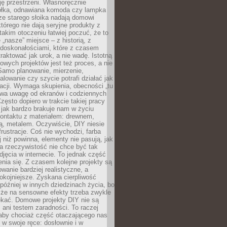
ję przestrzeni. Własnoręcznie
łka, odnawiana komoda czy lampka
ze starego słoika nadają domowi
którego nie dają seryjne produkty z
takim otoczeniu łatwiej poczuć, że to
 „nasze” miejsce – z historią, z
edoskonałościami, które z czasem
aktować jak urok, a nie wadę. Istotną
wych projektów jest też proces, a nie
 Samo planowanie, mierzenie,
alowanie czy szycie potrafi działać jak
acji. Wymaga skupienia, obecności „tu
rywa uwagę od ekranów i codziennych
zęsto dopiero w trakcie takiej pracy
jak bardzo brakuje nam w życiu
kontaktu z materiałem: drewnem,
bą, metalem. Oczywiście, DIY niesie
frustracje. Coś nie wychodzi, farba
j niż powinna, elementy nie pasują, jak
, a rzeczywistość nie chce być tak
zdjęcia w internecie. To jednak część
nia się. Z czasem kolejne projekty są
owanie bardziej realistyczne, a
okojniejsze. Zyskana cierpliwość
 później w innych dziedzinach życia, bo
 że na sensowne efekty trzeba zwykle
ekać. Domowe projekty DIY nie są
ani testem zaradności. To raczej
 aby chociaż część otaczającego nas
 w swoje ręce: dosłownie i w