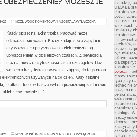
 UBEZPIECZENIE? MOŻESZ JE
instrukcję ob
ułatwiają pr
majsterkowan
potrafi uchr
nas czas, ne
NIEODPOWIEDNIE
 2025
MOŻLIWOŚĆ KOMENTOWANIA
ZOSTAŁA WYŁĄCZONA
UBEZPIECZENIE?
w czasach, w
MOŻESZ
łatwiejszy n
JE
Każdy sprzęt na jakim trzeba pracować może
majsterkowic
ZMIENIĆ
filmów instr
odznaczać się wadami Każdy zadaje sobie zapytanie
artykułów, g
czy wszystkie oprzyrządowania elektroniczne są
przez cały p
być miejsce,
uproszczeniem w dzisiejszych czasach. Z pewnością
różnym pozio
dla zupełny
można mówić o użyteczności takich szczegółów. Bez
konstrukcje
wątpienia kasy fiskalne www zaliczają się do tego grona
poradami
pot
mamy zawsze
ń elektronicznych używanych na co dzień. Kasy fiskalne
typu „czy na
i, skutkiem tego, w trakcie wyboru prawidłowiej zastanowić
jednak nie t
nowych umie
, jakich serwisowanie […]
personalizac
wykonana pó
przerobiona 
charakteru, 
katalogu. W 
rzeczywiście
drobnymi ni
zaczynamy tr
częścią domo
OCZYSZCZARKI
 2025
MOŻLIWOŚĆ KOMENTOWANIA
ZOSTAŁA WYŁĄCZONA
tylko efekt.