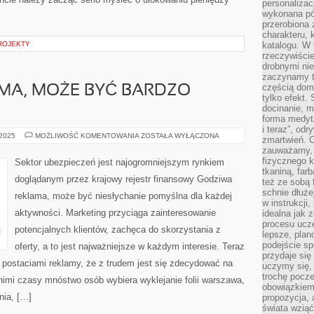
personalizac
wykonana pó
przerobiona 
charakteru, 
PROJEKTY
katalogu. W 
rzeczywiście
drobnymi ni
zaczynamy tr
częścią domo
MA, MOŻE BYĆ BARDZO
tylko efekt.
docinanie, m
forma medyt
i teraz”, od
GODZIWA
 2025
MOŻLIWOŚĆ KOMENTOWANIA
ZOSTAŁA WYŁĄCZONA
zmartwień. C
REKLAMA,
zauważamy, 
MOŻE
BYĆ
fizycznego 
Sektor ubezpieczeń jest najogromniejszym rynkiem
BARDZO
tkaniną, far
SPRZYJAJĄCA
doglądanym przez krajowy rejestr finansowy Godziwa
też ze sobą 
schnie dłuże
reklama, może być niesłychanie pomyślna dla każdej
w instrukcji
aktywności. Marketing przyciąga zainteresowanie
idealna jak 
procesu ucze
potencjalnych klientów, zachęca do skorzystania z
lepsze, plan
podejście sp
oferty, a to jest najważniejsze w każdym interesie. Teraz
przydaje się
 postaciami reklamy, że z trudem jest się zdecydować na
uczymy się,
trochę pocz
nimi czasy mnóstwo osób wybiera wyklejanie folii warszawa,
obowiązkiem 
nia, […]
propozycja,
świata wziąć