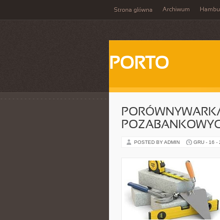
Archiwum
Hambu
Strona główna
PORTO
PORÓWNYWARKA
POZABANKOWY
POSTED BY ADMIN
GRU - 16 -