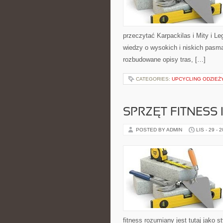
przeczytać Karpackilas i Mity i L
wiedzy o wysokich i niskich pasm
rozbudowane opisy tras, […]
CATEGORIES:
UPCYCLING ODZIEŻ
SPRZĘT FITNESS I
POSTED BY ADMIN
LIS - 29 - 
fitness rozumiany jest tutaj jako s