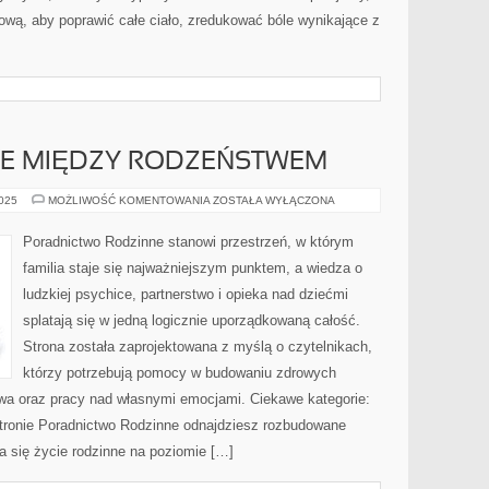
ową, aby poprawić całe ciało, zredukować bóle wynikające z
JE MIĘDZY RODZEŃSTWEM
PORADY
2025
MOŻLIWOŚĆ KOMENTOWANIA
ZOSTAŁA WYŁĄCZONA
I
RELACJE
MIĘDZY
Poradnictwo Rodzinne stanowi przestrzeń, w którym
RODZEŃSTWEM
familia staje się najważniejszym punktem, a wiedza o
ludzkiej psychice, partnerstwo i opieka nad dziećmi
splatają się w jedną logicznie uporządkowaną całość.
Strona została zaprojektowana z myślą o czytelnikach,
którzy potrzebują pomocy w budowaniu zdrowych
wa oraz pracy nad własnymi emocjami. Ciekawe kategorie:
stronie Poradnictwo Rodzinne odnajdziesz rozbudowane
ija się życie rodzinne na poziomie […]