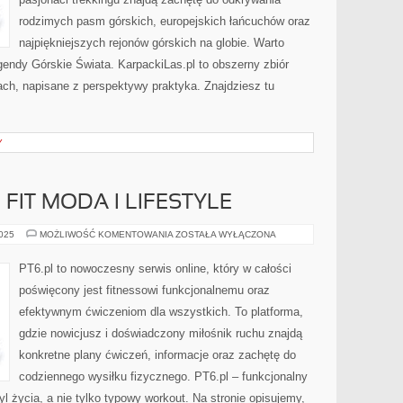
rodzimych pasm górskich, europejskich łańcuchów oraz
najpiękniejszych rejonów górskich na globie. Warto
egendy Górskie Świata. KarpackiLas.pl to obszerny zbiór
ach, napisane z perspektywy praktyka. Znajdziesz tu
Y
 FIT MODA I LIFESTYLE
SPRZĘT
2025
MOŻLIWOŚĆ KOMENTOWANIA
ZOSTAŁA WYŁĄCZONA
FITNESS
I
FIT
PT6.pl to nowoczesny serwis online, który w całości
MODA
I
poświęcony jest fitnessowi funkcjonalnemu oraz
LIFESTYLE
efektywnym ćwiczeniom dla wszystkich. To platforma,
gdzie nowicjusz i doświadczony miłośnik ruchu znajdą
konkretne plany ćwiczeń, informacje oraz zachętę do
codziennego wysiłku fizycznego. PT6.pl – funkcjonalny
tyl życia, a nie tylko typowy workout. Na stronie opisujemy,