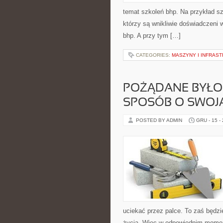
temat szkoleń bhp. Na przykład s
którzy są wnikliwie doświadczeni 
bhp. A przy tym […]
CATEGORIES:
MASZYNY I INFRAS
POŻĄDANE BYŁOB
SPOSÓB O SWOJ
POSTED BY ADMIN
GRU - 15 -
uciekać przez palce. To zaś będ
życia. Więc w odpowiednim momen