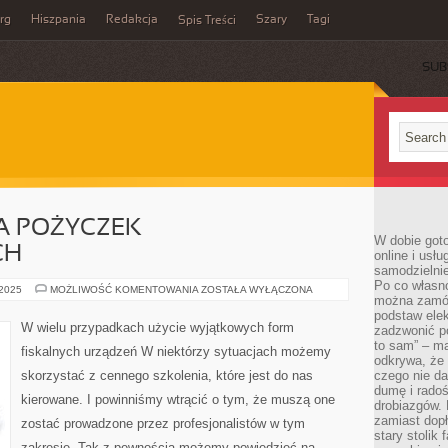
rg
Hiszpania
Redakcja
Szary
Tagi
Spis Treści
SUB
 POŻYCZEK
W dobie got
CH
online i usł
samodzielni
Po co własn
PORÓWNYWARKA
 2025
MOŻLIWOŚĆ KOMENTOWANIA
ZOSTAŁA WYŁĄCZONA
można zamów
POŻYCZEK
POZABANKOWYCH
podstaw elek
W wielu przypadkach użycie wyjątkowych form
zadzwonić p
to sam” – ma
fiskalnych urządzeń W niektórzy sytuacjach możemy
odkrywa, że 
skorzystać z cennego szkolenia, które jest do nas
czego nie da
dumę i radoś
kierowane. I powinniśmy wtrącić o tym, że muszą one
drobiazgów.
zamiast dop
zostać prowadzone przez profesjonalistów w tym
stary stolik
zakresie. Tak z pewnością możemy powiedzieć na