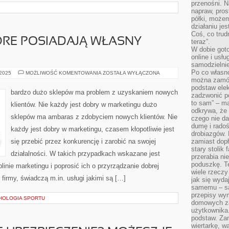
przenośni. N
napraw, pros
półki, może
działaniu je
Coś, co trud
ÓRE POSIADAJĄ WŁASNY
teraz”.
W dobie got
online i usł
samodzielni
Po co własn
KILKA
 2025
MOŻLIWOŚĆ KOMENTOWANIA
ZOSTAŁA WYŁĄCZONA
OSÓB,
można zamów
KTÓRE
podstaw elek
POSIADAJĄ
bardzo dużo sklepów ma problem z uzyskaniem nowych
zadzwonić p
WŁASNY
SKLEP
to sam” – ma
klientów. Nie każdy jest dobry w marketingu dużo
odkrywa, że 
sklepów ma ambaras z zdobyciem nowych klientów. Nie
czego nie da
dumę i radoś
każdy jest dobry w marketingu, czasem kłopotliwie jest
drobiazgów.
się przebić przez konkurencję i zarobić na swojej
zamiast dop
stary stolik
działalności. W takich przypadkach wskazane jest
przerabia n
poduszkę. T
inie marketingu i poprosić ich o przyrządzanie dobrej
wiele rzeczy
firmy, świadczą m.in. usługi jakimi są […]
jak się wyda
samemu – są
przepisy wy
HOLOGIA SPORTU
domowych za
użytkownika
podstaw. Zan
wiertarkę, 