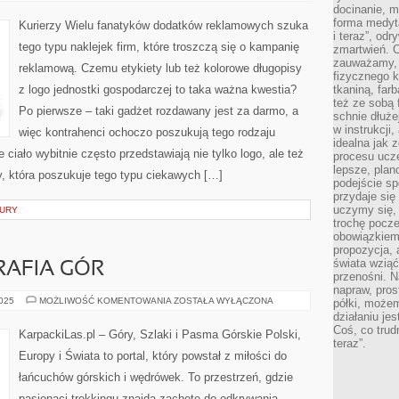
docinanie, m
forma medyt
Kurierzy Wielu fanatyków dodatków reklamowych szuka
i teraz”, od
tego typu naklejek firm, które troszczą się o kampanię
zmartwień. C
zauważamy, 
reklamową. Czemu etykiety lub też kolorowe długopisy
fizycznego 
z logo jednostki gospodarczej to taka ważna kwestia?
tkaniną, far
też ze sobą 
Po pierwsze – taki gadżet rozdawany jest za darmo, a
schnie dłuże
w instrukcji
więc kontrahenci ochoczo poszukują tego rodzaju
idealna jak 
 ciało wybitnie często przedstawiają nie tylko logo, ale też
procesu ucze
lepsze, plan
y, która poszukuje tego typu ciekawych […]
podejście sp
przydaje się
uczymy się,
TURY
trochę pocz
obowiązkiem 
propozycja,
świata wziąć
RAFIA GÓR
przenośni. N
napraw, pros
SZTUKA
2025
MOŻLIWOŚĆ KOMENTOWANIA
ZOSTAŁA WYŁĄCZONA
półki, może
I
działaniu je
FOTOGRAFIA
Coś, co trud
GÓR
KarpackiLas.pl – Góry, Szlaki i Pasma Górskie Polski,
teraz”.
Europy i Świata to portal, który powstał z miłości do
łańcuchów górskich i wędrówek. To przestrzeń, gdzie
pasjonaci trekkingu znajdą zachętę do odkrywania