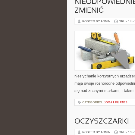
NIEODPOWIEDNIE
ZMIENIĆ
POSTED BY ADMIN
GRU - 14 -
niesłychanie korzystnych urządze
maja swoje różnorodne odpowiednik
się nad znanymi markami, i takimi
CATEGORIES:
JOGA I PILATES
OCZYSZCZARKI
POSTED BY ADMIN
GRU - 13 -