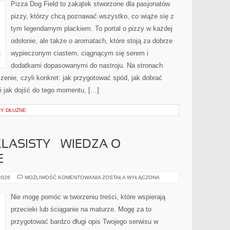
Pizza Dog Field to zakątek stworzone dla pasjonatów
pizzy, którzy chcą poznawać wszystko, co wiąże się z
tym legendarnym plackiem. To portal o pizzy w każdej
odsłonie, ale także o aromatach, które stoją za dobrze
wypieczonym ciastem, ciągnącym się serem i
dodatkami dopasowanymi do nastroju. Na stronach
zenie, czyli konkret: jak przygotować spód, jak dobrać
 i jak dojść do tego momentu, […]
RY DŁUŻNE
ASISTY – WIEDZA O
E
EGZAMIN
 2026
MOŻLIWOŚĆ KOMENTOWANIA
ZOSTAŁA WYŁĄCZONA
ÓSMOKLASISTY
–
WIEDZA
Nie mogę pomóc w tworzeniu treści, które wspierają
O
SPOŁECZEŃSTWIE
przecieki lub ściąganie na maturze. Mogę za to
przygotować bardzo długi opis Twojego serwisu w