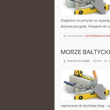
Znajdziesz tu pomysły na wyjazdy 
aktywną przygodę. Kategorie do cz
CATEGORIES:
FIZJOTERAPIA W S
MORZE BAŁTYCKI
POSTED BY ADMIN
STY - 15 -
zaproszenie do duchowej drogi – p