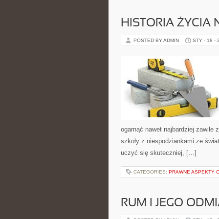
HISTORIA ŻYCIA 
POSTED BY ADMIN
STY - 18 -
ogarnąć nawet najbardziej zawiłe z
szkoły z niespodziankami ze świata
uczyć się skuteczniej, […]
CATEGORIES:
PRAWNE ASPEKTY 
RUM I JEGO ODM