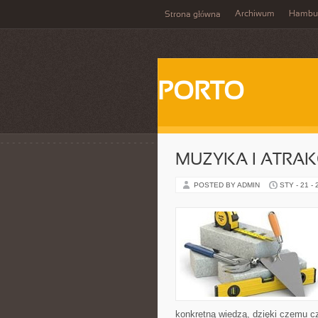
Archiwum
Hambu
Strona główna
PORTO
MUZYKA I ATRAK
POSTED BY ADMIN
STY - 21 -
konkretną wiedzą, dzięki czemu c