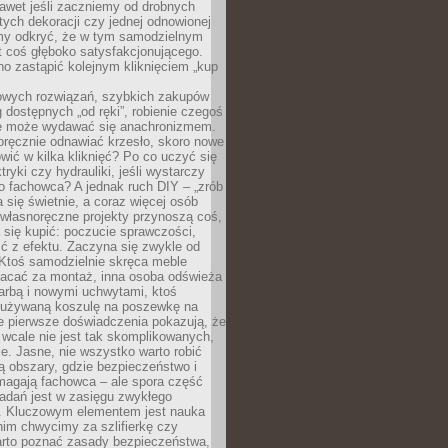
awet jeśli zaczniemy od drobnych
tych dekoracji czy jednej odnowionej
my odkryć, że w tym samodzielnym
st coś głęboko satysfakcjonującego.
no zastąpić kolejnym kliknięciem „kup
owych rozwiązań, szybkich zakupów
ug dostępnych „od ręki”, robienie czegoś
e może wydawać się anachronizmem.
oręcznie odnawiać krzesło, skoro nowe
ić w kilka kliknięć? Po co uczyć się
tryki czy hydrauliki, jeśli wystarczy
o fachowca? A jednak ruch DIY – „zrób
 się świetnie, a coraz więcej osób
własnoręczne projekty przynoszą coś,
 się kupić: poczucie sprawczości,
ć z efektu. Zaczyna się zwykle od
 Ktoś samodzielnie skręca meble
łacać za montaż, inna osoba odświeża
 farbą i nowymi uchwytami, ktoś
ieużywaną koszulę na poszewkę na
e pierwsze doświadczenia pokazują, że
 wcale nie jest tak skomplikowanych,
je. Jasne, nie wszystko warto robić
 obszary, gdzie bezpieczeństwo i
magają fachowca – ale spora część
dań jest w zasięgu zwykłego
. Kluczowym elementem jest nauka
im chwycimy za szlifierkę czy
warto poznać zasady bezpieczeństwa,