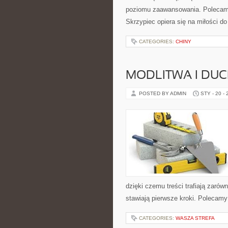
poziomu zaawansowania. Polecamy
Skrzypiec opiera się na miłości do
CATEGORIES:
CHINY
MODLITWA I D
POSTED BY ADMIN
STY - 20 -
dzięki czemu treści trafiają zarówn
stawiają pierwsze kroki. Polecamy
CATEGORIES:
WASZA STREFA