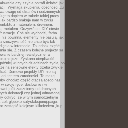
alowanie czy szycie potrafi działać jak
acji. Wymaga skupienia, obecności „tu
rywa uwagę od ekranów i codziennych
zęsto dopiero w trakcie takiej pracy
jak bardzo brakuje nam w życiu
kontaktu z materiałem: drewnem,
bą, metalem. Oczywiście, DIY niesie
frustracje. Coś nie wychodzi, farba
j niż powinna, elementy nie pasują, jak
, a rzeczywistość nie chce być tak
zdjęcia w internecie. To jednak część
nia się. Z czasem kolejne projekty są
owanie bardziej realistyczne, a
okojniejsze. Zyskana cierpliwość
 później w innych dziedzinach życia, bo
 że na sensowne efekty trzeba zwykle
ekać. Domowe projekty DIY nie są
ani testem zaradności. To raczej
 aby chociaż część otaczającego nas
 w swoje ręce: dosłownie i w
awet jeśli zaczniemy od drobnych
tych dekoracji czy jednej odnowionej
my odkryć, że w tym samodzielnym
st coś głęboko satysfakcjonującego.
no zastąpić kolejnym kliknięciem „kup