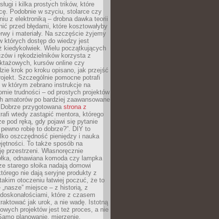
sługi i kilka prostych trików, które
acę. Podobnie w szyciu, stolarce czy
iu z elektroniką – drobna dawka teorii
onić przed błędami, które kosztowałyby
rwy i materiały. Na szczęście żyjemy
 których dostęp do wiedzy jest
iż kiedykolwiek. Wielu początkujących
zów i rękodzielników korzysta z
uktażowych, kursów online czy
dzie krok po kroku opisano, jak przejść
rojekt. Szczególnie pomocne potrafi
 w którym zebrano instrukcje na
mie trudności – od prostych projektów
ch amatorów po bardziej zaawansowane
. Dobrze przygotowana
strona z
rafi wtedy zastąpić mentora, którego
 pod ręką, gdy pojawi się pytanie
 pewno robię to dobrze?”. DIY to
ylko oszczędność pieniędzy i nauka
jętności. To także sposób na
ję przestrzeni. Własnoręcznie
łka, odnawiana komoda czy lampka
ze starego słoika nadają domowi
którego nie dają seryjne produkty z
takim otoczeniu łatwiej poczuć, że to
 „nasze” miejsce – z historią, z
edoskonałościami, które z czasem
aktować jak urok, a nie wadę. Istotną
wych projektów jest też proces, a nie
 Samo planowanie, mierzenie,