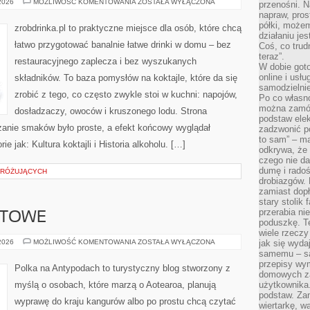
RUM
 2026
MOŻLIWOŚĆ KOMENTOWANIA
ZOSTAŁA WYŁĄCZONA
przenośni. N
I
napraw, pros
JEGO
ODMIANY
półki, może
zrobdrinka.pl to praktyczne miejsce dla osób, które chcą
działaniu je
łatwo przygotować banalnie łatwe drinki w domu – bez
Coś, co trud
teraz”.
restauracyjnego zaplecza i bez wyszukanych
W dobie got
online i usł
składników. To baza pomysłów na koktajle, które da się
samodzielni
zrobić z tego, co często zwykle stoi w kuchni: napojów,
Po co własn
można zamów
dosładzaczy, owoców i kruszonego lodu. Strona
podstaw elek
anie smaków było proste, a efekt końcowy wyglądał
zadzwonić p
to sam” – ma
e jak: Kultura koktajli i Historia alkoholu. […]
odkrywa, że 
czego nie da
dumę i radoś
DRÓŻUJĄCYCH
drobiazgów.
zamiast dop
stary stolik
przerabia n
ETOWE
poduszkę. T
wiele rzeczy
PODRÓŻE
 2026
MOŻLIWOŚĆ KOMENTOWANIA
ZOSTAŁA WYŁĄCZONA
jak się wyda
BUDŻETOWE
samemu – są
przepisy wy
Polka na Antypodach to turystyczny blog stworzony z
domowych za
myślą o osobach, które marzą o Aotearoa, planują
użytkownika
podstaw. Zan
wyprawę do kraju kangurów albo po prostu chcą czytać
wiertarkę, 