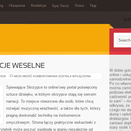
rg
Hiszpania
Redakcja
Szary
Tagi
Spis Treści
SUB
CJE WESELNE
W dobie got
online i usł
MUZYKA
 2026
MOŻLIWOŚĆ KOMENTOWANIA
ZOSTAŁA WYŁĄCZONA
samodzielni
I
ATRAKCJE
Po co własn
WESELNE
Śpiewające Skrzypce to online’owy portal poświęcony
można zamów
podstaw elek
sztuce dźwięku, w którym skrzypce stają się sercem
zadzwonić p
to sam” – ma
narracji. To miejsce stworzone dla osób, które chcą
odkrywa, że 
rozwijać muzyczną wrażliwość, a także dla tych, którzy
czego nie da
dumę i radoś
pragną doskonalić technikę na instrumencie
drobiazgów.
smyczkowym. Strona łączy praktyczne wskazówki z
zamiast dop
stary stolik
zytelnik może poczuć swobodę w graniu niezależnie od