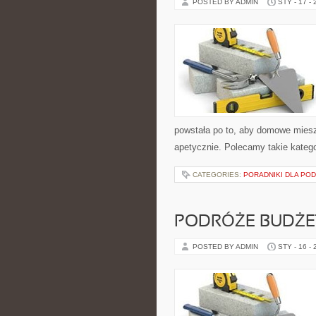
POSTED BY ADMIN
STY - 17 -
powstała po to, aby domowe miesz
apetycznie. Polecamy takie kategori
CATEGORIES:
PORADNIKI DLA PO
PODRÓŻE BUDŻ
POSTED BY ADMIN
STY - 16 -