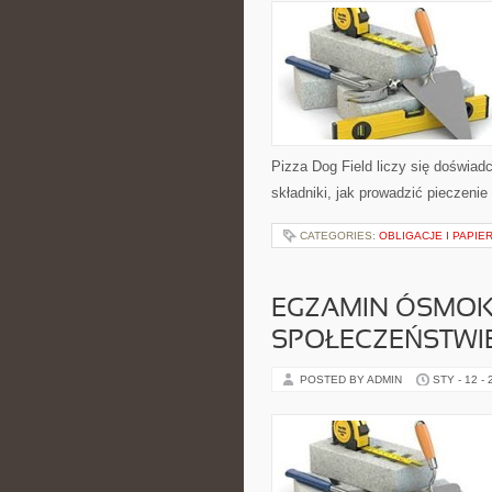
Pizza Dog Field liczy się doświadc
składniki, jak prowadzić pieczenie
CATEGORIES:
OBLIGACJE I PAPIE
EGZAMIN ÓSMOKL
SPOŁECZEŃSTWI
POSTED BY ADMIN
STY - 12 -