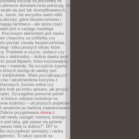
ieużywaną koszulę na poszewkę na
e pierwsze doświadczenia pokazują, że
 wcale nie jest tak skomplikowanych,
je. Jasne, nie wszystko warto robić
 obszary, gdzie bezpieczeństwo i
magają fachowca – ale spora część
dań jest w zasięgu zwykłego
. Kluczowym elementem jest nauka
im chwycimy za szlifierkę czy
warto poznać zasady bezpieczeństwa,
sługi i kilka prostych trików, które
acę. Podobnie w szyciu, stolarce czy
iu z elektroniką – drobna dawka teorii
onić przed błędami, które kosztowałyby
rwy i materiały. Na szczęście żyjemy
 których dostęp do wiedzy jest
iż kiedykolwiek. Wielu początkujących
zów i rękodzielników korzysta z
uktażowych, kursów online czy
dzie krok po kroku opisano, jak przejść
rojekt. Szczególnie pomocne potrafi
 w którym zebrano instrukcje na
mie trudności – od prostych projektów
ch amatorów po bardziej zaawansowane
. Dobrze przygotowana
strona z
rafi wtedy zastąpić mentora, którego
 pod ręką, gdy pojawi się pytanie
 pewno robię to dobrze?”. DIY to
ylko oszczędność pieniędzy i nauka
jętności. To także sposób na