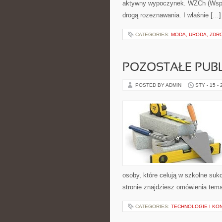
aktywny wypoczynek. WŻCh (Wspól
drogą rozeznawania. I właśnie […]
CATEGORIES:
MODA, URODA, ZDR
POZOSTAŁE PUBL
POSTED BY ADMIN
STY - 15 -
osoby, które celują w szkolne suk
stronie znajdziesz omówienia temat
CATEGORIES:
TECHNOLOGIE I KO