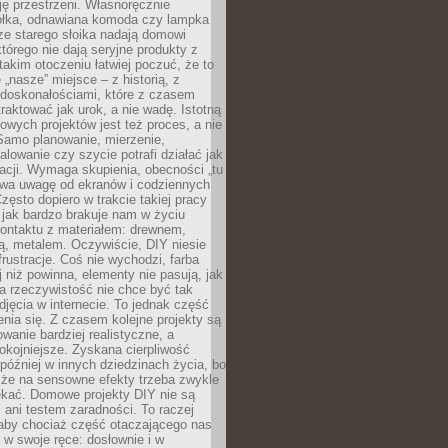
ję przestrzeni. Własnoręcznie
łka, odnawiana komoda czy lampka
ze starego słoika nadają domowi
którego nie dają seryjne produkty z
takim otoczeniu łatwiej poczuć, że to
 „nasze” miejsce – z historią, z
edoskonałościami, które z czasem
aktować jak urok, a nie wadę. Istotną
wych projektów jest też proces, a nie
 Samo planowanie, mierzenie,
alowanie czy szycie potrafi działać jak
acji. Wymaga skupienia, obecności „tu
rywa uwagę od ekranów i codziennych
zęsto dopiero w trakcie takiej pracy
jak bardzo brakuje nam w życiu
kontaktu z materiałem: drewnem,
bą, metalem. Oczywiście, DIY niesie
frustracje. Coś nie wychodzi, farba
j niż powinna, elementy nie pasują, jak
, a rzeczywistość nie chce być tak
zdjęcia w internecie. To jednak część
nia się. Z czasem kolejne projekty są
owanie bardziej realistyczne, a
okojniejsze. Zyskana cierpliwość
 później w innych dziedzinach życia, bo
 że na sensowne efekty trzeba zwykle
ekać. Domowe projekty DIY nie są
ani testem zaradności. To raczej
 aby chociaż część otaczającego nas
 w swoje ręce: dosłownie i w