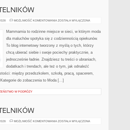
YTELNIKÓW
PYTANIA
 2026
MOŻLIWOŚĆ KOMENTOWANIA
ZOSTAŁA WYŁĄCZONA
OD
CZYTELNIKÓW
Mammamia to rodzinne miejsce w sieci, w którym moda
dla maluchów spotyka się z codziennością opiekunów.
To blog internetowy tworzony z myślą o tych, którzy
chcą ubierać siebie i swoje pociechy praktycznie, a
jednocześnie ładnie. Znajdziesz tu treści o ubraniach,
dodatkach i trendach, ale też o tym, jak odnaleźć
istości: między przedszkolem, szkołą, pracą, spacerem,
e. Kategorie do zobaczenia to Moda […]
CZEŃSTWO W PODRÓŻY
YTELNIKÓW
PYTANIA
 2026
MOŻLIWOŚĆ KOMENTOWANIA
ZOSTAŁA WYŁĄCZONA
OD
CZYTELNIKÓW