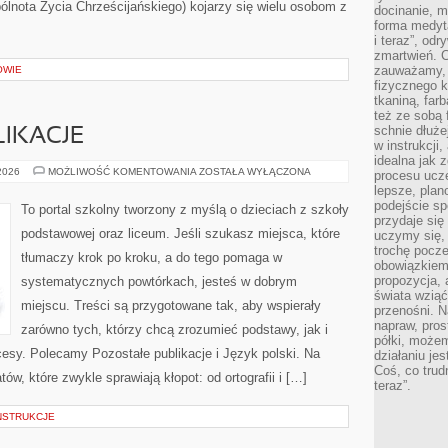
nota Życia Chrześcijańskiego) kojarzy się wielu osobom z
docinanie, m
forma medyt
i teraz”, od
zmartwień. C
zauważamy, 
OWIE
fizycznego 
tkaniną, far
też ze sobą 
schnie dłuże
IKACJE
w instrukcji
idealna jak 
POZOSTAŁE
 2026
MOŻLIWOŚĆ KOMENTOWANIA
ZOSTAŁA WYŁĄCZONA
procesu ucze
PUBLIKACJE
lepsze, plan
podejście sp
To portal szkolny tworzony z myślą o dzieciach z szkoły
przydaje się
podstawowej oraz liceum. Jeśli szukasz miejsca, które
uczymy się,
trochę pocz
tłumaczy krok po kroku, a do tego pomaga w
obowiązkiem 
propozycja,
systematycznych powtórkach, jesteś w dobrym
świata wziąć
miejscu. Treści są przygotowane tak, aby wspierały
przenośni. N
napraw, pros
zarówno tych, którzy chcą zrozumieć podstawy, jak i
półki, może
cesy. Polecamy Pozostałe publikacje i Język polski. Na
działaniu je
Coś, co trud
ów, które zwykle sprawiają kłopot: od ortografii i […]
teraz”.
NSTRUKCJE