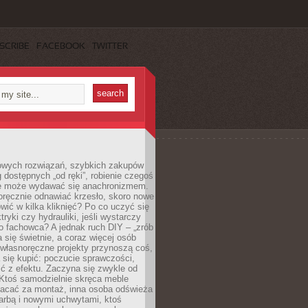
SCRIBE
FACEBOOK
TWITTER
owych rozwiązań, szybkich zakupów
ug dostępnych „od ręki”, robienie czegoś
e może wydawać się anachronizmem.
oręcznie odnawiać krzesło, skoro nowe
ić w kilka kliknięć? Po co uczyć się
tryki czy hydrauliki, jeśli wystarczy
o fachowca? A jednak ruch DIY – „zrób
 się świetnie, a coraz więcej osób
własnoręczne projekty przynoszą coś,
 się kupić: poczucie sprawczości,
ć z efektu. Zaczyna się zwykle od
 Ktoś samodzielnie skręca meble
łacać za montaż, inna osoba odświeża
 farbą i nowymi uchwytami, ktoś