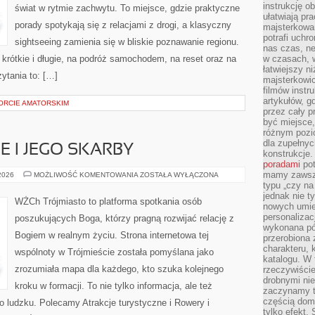
instrukcję ob
świat w rytmie zachwytu. To miejsce, gdzie praktyczne
ułatwiają pr
porady spotykają się z relacjami z drogi, a klasyczny
majsterkowan
potrafi uchr
sightseeing zamienia się w bliskie poznawanie regionu.
nas czas, ne
krótkie i długie, na podróż samochodem, na reset oraz na
w czasach, w
łatwiejszy n
ytania to: […]
majsterkowic
filmów instr
artykułów, g
PORCIE AMATORSKIM
przez cały p
być miejsce,
różnym pozio
dla zupełny
E I JEGO SKARBY
konstrukcje
poradami
pot
mamy zawsze
MORZE
 2026
MOŻLIWOŚĆ KOMENTOWANIA
ZOSTAŁA WYŁĄCZONA
BAŁTYCKIE
typu „czy na
I
jednak nie t
JEGO
WŻCh Trójmiasto to platforma spotkania osób
SKARBY
nowych umie
personalizac
poszukujących Boga, którzy pragną rozwijać relację z
wykonana pó
Bogiem w realnym życiu. Strona internetowa tej
przerobiona 
charakteru, 
wspólnoty w Trójmieście została pomyślana jako
katalogu. W 
zrozumiała mapa dla każdego, kto szuka kolejnego
rzeczywiście
drobnymi ni
kroku w formacji. To nie tylko informacja, ale też
zaczynamy tr
częścią domo
o ludzku. Polecamy Atrakcje turystyczne i Rowery i
tylko efekt.