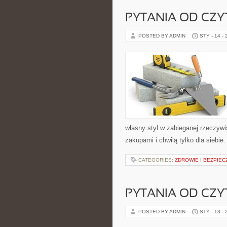
PYTANIA OD CZ
POSTED BY ADMIN
STY - 14 -
własny styl w zabieganej rzeczyw
zakupami i chwilą tylko dla siebi
CATEGORIES:
ZDROWIE I BEZPIE
PYTANIA OD CZ
POSTED BY ADMIN
STY - 13 -