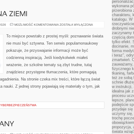
personalizac
wykonana pó
przerobiona 
NA ZIEMI
charakteru, 
katalogu. W 
rzeczywiście
HISTORIA
 2026
MOŻLIWOŚĆ KOMENTOWANIA
ZOSTAŁA WYŁĄCZONA
ŻYCIA
drobnymi ni
NA
zaczynamy tr
ZIEMI
To miejsce powstało z prostej myśli: poznawanie świata
częścią domo
tylko efekt.
nie musi być sztywna. Ten serwis popularnonaukowy
docinanie, m
pokazuje, że przyswajanie informacji może być
forma medyt
i teraz”, od
codzienną inspiracją. Jeśli kiedykolwiek miałeś
zmartwień. C
zauważamy, 
wrażenie, że szkolne tematy są zbyt trudne, tutaj
fizycznego 
znajdziesz przystępne tłumaczenia, które pomagają
tkaniną, far
też ze sobą 
agadnienia. Na stronie czeka mix treści, które łączą świat
schnie dłuże
 nauki. Z jednej strony pojawiają się materiały o tym, jak
w instrukcji
idealna jak 
procesu ucze
lepsze, plan
podejście sp
CYBERBEZPIECZEŃSTWA
przydaje się
uczymy się,
trochę pocz
obowiązkiem 
IANY
propozycja,
świata wziąć