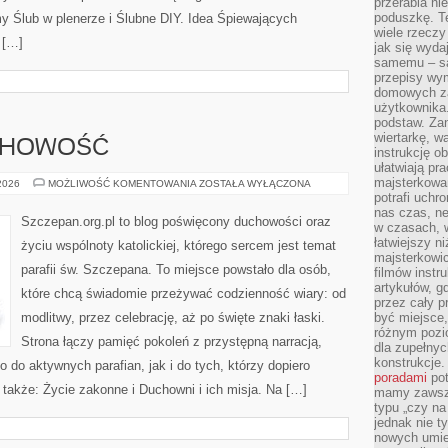
przerabia n
poduszkę. T
 Ślub w plenerze i Ślubne DIY. Idea Śpiewających
wiele rzeczy
 […]
jak się wyda
samemu – są
przepisy wy
domowych za
użytkownika
podstaw. Zan
wiertarkę, 
UCHOWOŚĆ
instrukcję ob
ułatwiają pr
majsterkowan
MODLITWA
 2026
MOŻLIWOŚĆ KOMENTOWANIA
ZOSTAŁA WYŁĄCZONA
I
potrafi uchr
DUCHOWOŚĆ
nas czas, ne
Szczepan.org.pl to blog poświęcony duchowości oraz
w czasach, w
łatwiejszy n
życiu wspólnoty katolickiej, którego sercem jest temat
majsterkowic
parafii św. Szczepana. To miejsce powstało dla osób,
filmów instr
artykułów, g
które chcą świadomie przeżywać codzienność wiary: od
przez cały p
modlitwy, przez celebrację, aż po święte znaki łaski.
być miejsce,
różnym pozio
Strona łączy pamięć pokoleń z przystępną narracją,
dla zupełny
konstrukcje
o do aktywnych parafian, jak i do tych, którzy dopiero
poradami
pot
 także: Życie zakonne i Duchowni i ich misja. Na […]
mamy zawsze
typu „czy na
jednak nie t
nowych umie