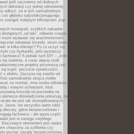
awet jeśli zaczniemy od drobnych
tych dekoracji czy jednej odnowionej
my odkryć, że w tym samodzielnym
st coś głęboko satysfakcjonującego.
no zastąpić kolejnym kliknięciem „kup
owych rozwiązań, szybkich zakupów
ug dostępnych „od ręki”, robienie czegoś
e może wydawać się anachronizmem.
oręcznie odnawiać krzesło, skoro nowe
ić w kilka kliknięć? Po co uczyć się
tryki czy hydrauliki, jeśli wystarczy
o fachowca? A jednak ruch DIY – „zrób
 się świetnie, a coraz więcej osób
własnoręczne projekty przynoszą coś,
 się kupić: poczucie sprawczości,
ć z efektu. Zaczyna się zwykle od
 Ktoś samodzielnie skręca meble
łacać za montaż, inna osoba odświeża
 farbą i nowymi uchwytami, ktoś
ieużywaną koszulę na poszewkę na
e pierwsze doświadczenia pokazują, że
 wcale nie jest tak skomplikowanych,
je. Jasne, nie wszystko warto robić
 obszary, gdzie bezpieczeństwo i
magają fachowca – ale spora część
dań jest w zasięgu zwykłego
. Kluczowym elementem jest nauka
im chwycimy za szlifierkę czy
warto poznać zasady bezpieczeństwa,