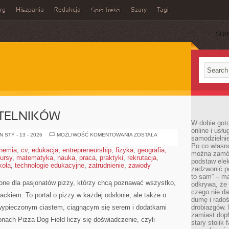
rg
Hiszpania
Redakcja
Szary
Tagi
Spis Treści
SUB
YTELNIKÓW
W dobie got
online i usł
PYTANIA
 STY - 13 - 2026
MOŻLIWOŚĆ KOMENTOWANIA
ZOSTAŁA
samodzielni
OD
Po co własn
CZYTELNIKÓW
hemia
,
cv
,
edukacja
,
entrepreneurship
,
fizyka
,
geografia
,
można zamów
ursy
,
matematyka
,
nauka
,
praca
,
praktyki
,
rekrutacja
,
podstaw elek
koła
,
technologie edukacyjne
,
zatrudnienie
,
zawody
zadzwonić p
to sam” – ma
zone dla pasjonatów pizzy, którzy chcą poznawać wszystko,
odkrywa, że 
czego nie da
ckiem. To portal o pizzy w każdej odsłonie, ale także o
dumę i radoś
 wypieczonym ciastem, ciągnącym się serem i dodatkami
drobiazgów.
zamiast dop
nach Pizza Dog Field liczy się doświadczenie, czyli
stary stolik