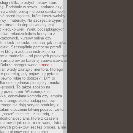
sługi i kilka prostych trików, które
acę. Podobnie w szyciu, stolarce czy
iu z elektroniką – drobna dawka teorii
onić przed błędami, które kosztowałyby
rwy i materiały. Na szczęście żyjemy
 których dostęp do wiedzy jest
iż kiedykolwiek. Wielu początkujących
zów i rękodzielników korzysta z
uktażowych, kursów online czy
dzie krok po kroku opisano, jak przejść
rojekt. Szczególnie pomocne potrafi
 w którym zebrano instrukcje na
mie trudności – od prostych projektów
ch amatorów po bardziej zaawansowane
. Dobrze przygotowana
strona z
rafi wtedy zastąpić mentora, którego
 pod ręką, gdy pojawi się pytanie
 pewno robię to dobrze?”. DIY to
ylko oszczędność pieniędzy i nauka
jętności. To także sposób na
ję przestrzeni. Własnoręcznie
łka, odnawiana komoda czy lampka
ze starego słoika nadają domowi
którego nie dają seryjne produkty z
takim otoczeniu łatwiej poczuć, że to
 „nasze” miejsce – z historią, z
edoskonałościami, które z czasem
aktować jak urok, a nie wadę. Istotną
wych projektów jest też proces, a nie
 Samo planowanie, mierzenie,