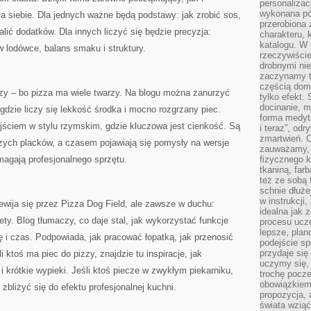
personalizac
wykonana pó
 siebie. Dla jednych ważne będą podstawy: jak zrobić sos,
przerobiona 
alić dodatków. Dla innych liczyć się będzie precyzja:
charakteru, 
katalogu. W 
w lodówce, balans smaku i struktury.
rzeczywiście
drobnymi ni
zaczynamy tr
częścią domo
y – bo pizza ma wiele twarzy. Na blogu można zanurzyć
tylko efekt.
docinanie, m
 gdzie liczy się lekkość środka i mocno rozgrzany piec.
forma medyt
jściem w stylu rzymskim, gdzie kluczowa jest cienkość. Są
i teraz”, od
zmartwień. C
szych placków, a czasem pojawiają się pomysły na wersje
zauważamy, 
magają profesjonalnego sprzętu.
fizycznego 
tkaniną, far
też ze sobą 
schnie dłuże
w instrukcji
zewija się przez Pizza Dog Field, ale zawsze w duchu:
idealna jak 
ty. Blog tłumaczy, co daje stal, jak wykorzystać funkcje
procesu ucze
lepsze, plan
ę i czas. Podpowiada, jak pracować łopatką, jak przenosić
podejście sp
przydaje się
li ktoś ma piec do pizzy, znajdzie tu inspiracje, jak
uczymy się,
 krótkie wypieki. Jeśli ktoś piecze w zwykłym piekarniku,
trochę pocz
obowiązkiem 
bliżyć się do efektu profesjonalnej kuchni.
propozycja,
świata wziąć