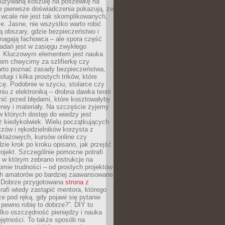
ieużywaną koszulę na poszewkę na
e pierwsze doświadczenia pokazują, że
 wcale nie jest tak skomplikowanych,
je. Jasne, nie wszystko warto robić
 obszary, gdzie bezpieczeństwo i
magają fachowca – ale spora część
dań jest w zasięgu zwykłego
. Kluczowym elementem jest nauka
im chwycimy za szlifierkę czy
warto poznać zasady bezpieczeństwa,
sługi i kilka prostych trików, które
acę. Podobnie w szyciu, stolarce czy
iu z elektroniką – drobna dawka teorii
onić przed błędami, które kosztowałyby
rwy i materiały. Na szczęście żyjemy
 których dostęp do wiedzy jest
iż kiedykolwiek. Wielu początkujących
zów i rękodzielników korzysta z
uktażowych, kursów online czy
dzie krok po kroku opisano, jak przejść
rojekt. Szczególnie pomocne potrafi
 w którym zebrano instrukcje na
mie trudności – od prostych projektów
ch amatorów po bardziej zaawansowane
. Dobrze przygotowana
strona z
rafi wtedy zastąpić mentora, którego
 pod ręką, gdy pojawi się pytanie
 pewno robię to dobrze?”. DIY to
ylko oszczędność pieniędzy i nauka
jętności. To także sposób na