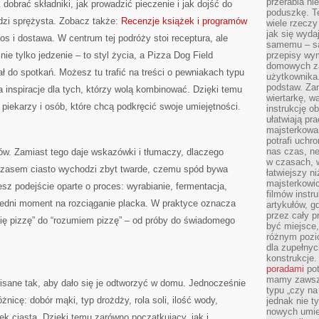
przerabia n
 dobrać składniki, jak prowadzić pieczenie i jak dojść do
poduszkę. T
dzi sprężysta. Zobacz także:
Recenzje książek i programów
wiele rzeczy
jak się wyda
s i dostawa. W centrum tej podróży stoi receptura, ale
samemu – są
nie tylko jedzenie – to styl życia, a Pizza Dog Field
przepisy wy
domowych za
ł do spotkań. Możesz tu trafić na treści o pewniakach typu
użytkownika
podstaw. Zan
a inspiracje dla tych, którzy wolą kombinować. Dzięki temu
wiertarkę, 
piekarzy i osób, które chcą podkręcić swoje umiejętności.
instrukcję ob
ułatwiają pr
majsterkowan
potrafi uchr
nas czas, ne
tów. Zamiast tego daje wskazówki i tłumaczy, dlaczego
w czasach, w
czasem ciasto wychodzi zbyt twarde, czemu spód bywa
łatwiejszy n
majsterkowic
iesz podejście oparte o proces: wyrabianie, fermentacja,
filmów instr
iedni moment na rozciąganie placka. W praktyce oznacza
artykułów, g
przez cały p
bię pizzę” do “rozumiem pizzę” – od próby do świadomego
być miejsce,
różnym pozio
dla zupełny
konstrukcje
poradami
pot
mamy zawsze
isane tak, aby dało się je odtworzyć w domu. Jednocześnie
typu „czy na
óżnicę: dobór mąki, typ drożdży, rola soli, ilość wody,
jednak nie t
nowych umie
k ciasta. Dzięki temu zarówno początkujący, jak i