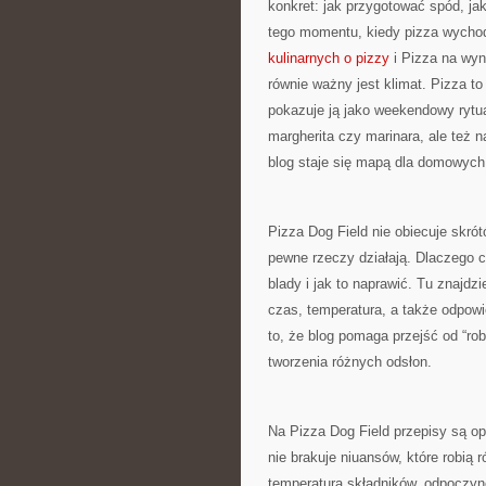
konkret: jak przygotować spód, jak
tego momentu, kiedy pizza wycho
kulinarnych o pizzy
i Pizza na wyno
równie ważny jest klimat. Pizza to 
pokazuje ją jako weekendowy rytua
margherita czy marinara, ale też n
blog staje się mapą dla domowych 
Pizza Dog Field nie obiecuje skró
pewne rzeczy działają. Dlaczego 
blady i jak to naprawić. Tu znajdz
czas, temperatura, a także odpow
to, że blog pomaga przejść od “ro
tworzenia różnych odsłon.
Na Pizza Dog Field przepisy są op
nie brakuje niuansów, które robią r
temperatura składników, odpoczyne