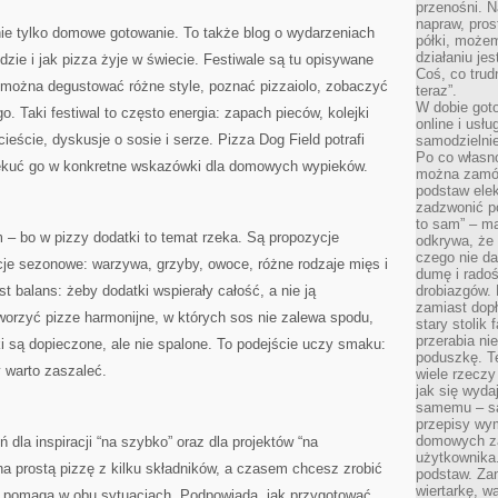
przenośni. N
napraw, pros
nie tylko domowe gotowanie. To także blog o wydarzeniach
półki, może
działaniu je
dzie i jak pizza żyje w świecie. Festiwale są tu opisywane
Coś, co trud
ie można degustować różne style, poznać pizzaiolo, zobaczyć
teraz”.
W dobie got
. Taki festiwal to często energia: zapach pieców, kolejki
online i usł
eście, dyskusje o sosie i serze. Pizza Dog Field potrafi
samodzielni
Po co własn
zekuć go w konkretne wskazówki dla domowych wypieków.
można zamów
podstaw elek
zadzwonić p
to sam” – ma
 – bo w pizzy dodatki to temat rzeka. Są propozycje
odkrywa, że 
czego nie da
racje sezonowe: warzywa, grzyby, owoce, różne rodzaje mięs i
dumę i radoś
t balans: żeby dodatki wspierały całość, a nie ją
drobiazgów.
zamiast dop
worzyć pizze harmonijne, w których sos nie zalewa spodu,
stary stolik
przerabia n
atki są dopieczone, ale nie spalone. To podejście uczy smaku:
poduszkę. T
y warto zaszaleć.
wiele rzeczy
jak się wyda
samemu – są
przepisy wy
domowych za
 dla inspiracji “na szybko” oraz dla projektów “na
użytkownika
 prostą pizzę z kilku składników, a czasem chcesz zrobić
podstaw. Zan
wiertarkę, 
g pomaga w obu sytuacjach. Podpowiada, jak przygotować