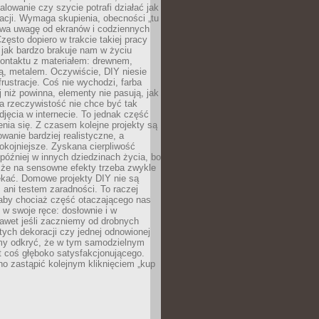
alowanie czy szycie potrafi działać jak
acji. Wymaga skupienia, obecności „tu
rywa uwagę od ekranów i codziennych
zęsto dopiero w trakcie takiej pracy
jak bardzo brakuje nam w życiu
kontaktu z materiałem: drewnem,
bą, metalem. Oczywiście, DIY niesie
frustracje. Coś nie wychodzi, farba
j niż powinna, elementy nie pasują, jak
, a rzeczywistość nie chce być tak
zdjęcia w internecie. To jednak część
nia się. Z czasem kolejne projekty są
owanie bardziej realistyczne, a
okojniejsze. Zyskana cierpliwość
 później w innych dziedzinach życia, bo
 że na sensowne efekty trzeba zwykle
ekać. Domowe projekty DIY nie są
ani testem zaradności. To raczej
 aby chociaż część otaczającego nas
 w swoje ręce: dosłownie i w
awet jeśli zaczniemy od drobnych
tych dekoracji czy jednej odnowionej
my odkryć, że w tym samodzielnym
st coś głęboko satysfakcjonującego.
no zastąpić kolejnym kliknięciem „kup