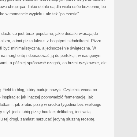
owu chrupiąca. Takie detale są dla wielu osób bezcenne, bo
ylko w momencie wypieku, ale też “po czasie”.
dach: co jest teraz popularne, jakie dodatki wracają do
alizm, a inni pizza-luksus z bogatymi składnikami. Pizza
afi być minimalistyczna, a jednocześnie świąteczna. W
na margheritę i dopracować ją do perfekcji, w następnym
ami, a później spróbować czegoś, co brzmi ryzykownie, ale
 Field to blog, który buduje nawyk. Czytelnik wraca po
e inspiracje: jak inaczej poprowadzić fermentację, jak
atkami, jak zrobić pizzę w środku tygodnia bez wielkiego
tyl: jedni lubią pizzę bardziej delikatną, inni wolą
u tej drogi, zamiast narzucać jedyną słuszną receptę.