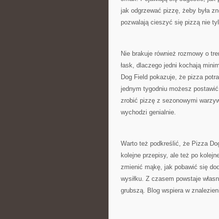
jak odgrzewać pizzę, żeby była zn
pozwalają cieszyć się pizzą nie t
Nie brakuje również rozmowy o tren
łask, dlaczego jedni kochają minim
Dog Field pokazuje, że pizza potr
jednym tygodniu możesz postawić 
zrobić pizzę z sezonowymi warzyw
wychodzi genialnie.
Warto też podkreślić, że Pizza Dog
kolejne przepisy, ale też po kolejn
zmienić mąkę, jak pobawić się dod
wysiłku. Z czasem powstaje własny s
grubszą. Blog wspiera w znalezieni