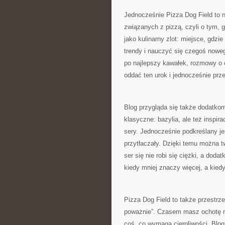
Jednocześnie Pizza Dog Field to 
związanych z pizzą, czyli o tym, g
jako kulinarny zlot: miejsce, gdz
trendy i nauczyć się czegoś nowego
po najlepszy kawałek, rozmowy o ci
oddać ten urok i jednocześnie pr
Blog przygląda się także dodatkom
klasyczne: bazylia, ale też inspi
sery. Jednocześnie podkreślany jes
przytłaczały. Dzięki temu można t
ser się nie robi się ciężki, a dod
kiedy mniej znaczy więcej, a kied
Pizza Dog Field to także przestrzeń
poważnie”. Czasem masz ochotę na
coś, co wymaga cierpliwości. Blo