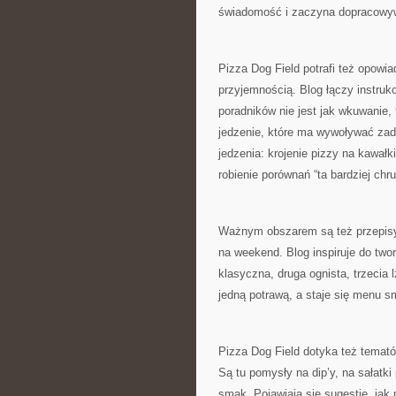
świadomość i zaczyna dopracowyw
Pizza Dog Field potrafi też opowia
przyjemnością. Blog łączy instruk
poradników nie jest jak wkuwanie, 
jedzenie, które ma wywoływać zado
jedzenia: krojenie pizzy na kawałk
robienie porównań “ta bardziej chr
Ważnym obszarem są też przepisy 
na weekend. Blog inspiruje do twor
klasyczna, druga ognista, trzecia 
jedną potrawą, a staje się menu s
Pizza Dog Field dotyka też temató
Są tu pomysły na dip’y, na sałatki
smak. Pojawiają się sugestie, jak