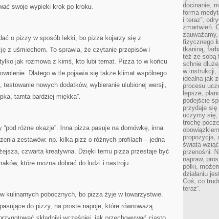
docinanie, m
ać swoje wypieki krok po kroku.
forma medyt
i teraz”, od
zmartwień. C
zauważamy, 
dać o pizzy w sposób lekki, bo pizza kojarzy się z
fizycznego 
tkaniną, far
cję z uśmiechem. To sprawia, że czytanie przepisów i
też ze sobą 
tylko jak rozmowa z kimś, kto lubi temat. Pizza to w końcu
schnie dłuże
w instrukcji
wolenie. Dlatego w tle pojawia się także klimat wspólnego
idealna jak 
i, testowanie nowych dodatków, wybieranie ulubionej wersji,
procesu ucze
lepsze, plan
upka, tamta bardziej miękka”.
podejście sp
przydaje się
uczymy się,
trochę pocz
“pod różne okazje”. Inna pizza pasuje na domówkę, inna
obowiązkiem 
propozycja,
zenia zestawów: np. kilka pizz o różnych profilach – jedna
świata wziąć
lżejsza, czwarta kreatywna. Dzięki temu pizza przestaje być
przenośni. N
napraw, pros
maków, które można dobrać do ludzi i nastroju.
półki, może
działaniu je
Coś, co trud
teraz”.
w kulinarnych pobocznych, bo pizza żyje w towarzystwie.
 pasujące do pizzy, na proste napoje, które równoważą
 przygotować składniki wcześniej, jak przechowywać ciasto,