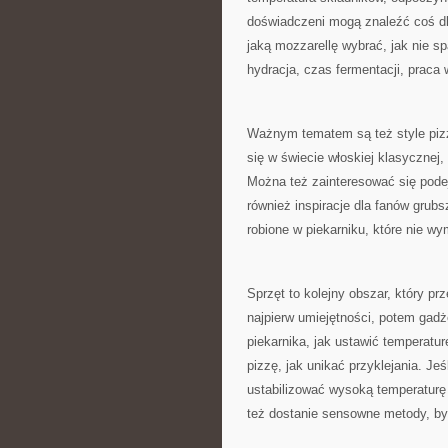
doświadczeni mogą znaleźć coś dla
jaką mozzarellę wybrać, jak nie sp
hydracja, czas fermentacji, praca 
Ważnym tematem są też style pizz
się w świecie włoskiej klasycznej,
Można też zainteresować się pode
również inspiracje dla fanów grub
robione w piekarniku, które nie wy
Sprzęt to kolejny obszar, który pr
najpierw umiejętności, potem gadże
piekarnika, jak ustawić temperatur
pizzę, jak unikać przyklejania. Jeś
ustabilizować wysoką temperaturę i
też dostanie sensowne metody, by z