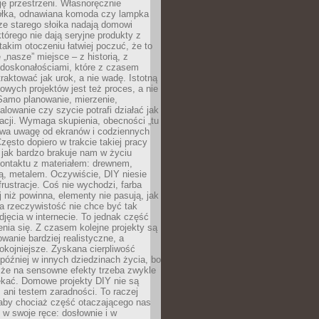
ję przestrzeni. Własnoręcznie
łka, odnawiana komoda czy lampka
ze starego słoika nadają domowi
którego nie dają seryjne produkty z
takim otoczeniu łatwiej poczuć, że to
 „nasze” miejsce – z historią, z
edoskonałościami, które z czasem
aktować jak urok, a nie wadę. Istotną
wych projektów jest też proces, a nie
 Samo planowanie, mierzenie,
alowanie czy szycie potrafi działać jak
acji. Wymaga skupienia, obecności „tu
rywa uwagę od ekranów i codziennych
zęsto dopiero w trakcie takiej pracy
jak bardzo brakuje nam w życiu
kontaktu z materiałem: drewnem,
bą, metalem. Oczywiście, DIY niesie
frustracje. Coś nie wychodzi, farba
j niż powinna, elementy nie pasują, jak
, a rzeczywistość nie chce być tak
zdjęcia w internecie. To jednak część
nia się. Z czasem kolejne projekty są
owanie bardziej realistyczne, a
okojniejsze. Zyskana cierpliwość
 później w innych dziedzinach życia, bo
 że na sensowne efekty trzeba zwykle
ekać. Domowe projekty DIY nie są
ani testem zaradności. To raczej
 aby chociaż część otaczającego nas
 w swoje ręce: dosłownie i w