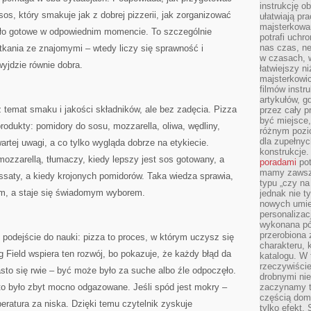
instrukcję ob
sos, który smakuje jak z dobrej pizzerii, jak zorganizować
ułatwiają pr
majsterkowan
yło gotowe w odpowiednim momencie. To szczególnie
potrafi uchr
nas czas, ne
tkania ze znajomymi – wtedy liczy się sprawność i
w czasach, w
yjdzie równie dobra.
łatwiejszy n
majsterkowic
filmów instr
artykułów, g
ż temat smaku i jakości składników, ale bez zadęcia. Pizza
przez cały p
być miejsce,
rodukty: pomidory do sosu, mozzarella, oliwa, wędliny,
różnym pozio
dla zupełny
rtej uwagi, a co tylko wygląda dobrze na etykiecie.
konstrukcje
ozzarellą, tłumaczy, kiedy lepszy jest sos gotowany, a
poradami
pot
mamy zawsze
ssaty, a kiedy krojonych pomidorów. Taka wiedza sprawia,
typu „czy na
em, a staje się świadomym wyborem.
jednak nie t
nowych umie
personalizac
wykonana pó
przerobiona 
 podejście do nauki: pizza to proces, w którym uczysz się
charakteru, 
 Field wspiera ten rozwój, bo pokazuje, że każdy błąd da
katalogu. W 
rzeczywiście
asto się rwie – być może było za suche albo źle odpoczęło.
drobnymi ni
sto było zbyt mocno odgazowane. Jeśli spód jest mokry –
zaczynamy tr
częścią domo
ratura za niska. Dzięki temu czytelnik zyskuje
tylko efekt.