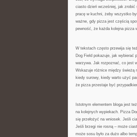
ciasto dzień wcześniej, jak zrobić 
pracę w kuchni, żeby wszystko b
ważne, gdy pizza jest częścią spo
pewność, że każda kolejna pizza w
W tekstach często przewija się te
Dog Field pokazuje, jak wybierać p
warzywa. Jak rozpoznać, co jest wa
Wskazuje różnice między świeżą m
kiedy surowy, kiedy warto użyć pa
że pizza przestaje być przypadki
Istotnym elementem bloga jest też
na kolejnych wypiekach. Pizza Dog
się przełożyć na wniosek. Jeśli ci
Jeśli brzegi nie rosną – może cia
może sosu było za dużo albo tempe