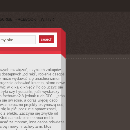
SCRIBE
FACEBOOK
TWITTER
owych rozwiązań, szybkich zakupów
ug dostępnych „od ręki”, robienie czegoś
e może wydawać się anachronizmem.
oręcznie odnawiać krzesło, skoro nowe
ić w kilka kliknięć? Po co uczyć się
tryki czy hydrauliki, jeśli wystarczy
o fachowca? A jednak ruch DIY – „zrób
 się świetnie, a coraz więcej osób
własnoręczne projekty przynoszą coś,
 się kupić: poczucie sprawczości,
ć z efektu. Zaczyna się zwykle od
 Ktoś samodzielnie skręca meble
łacać za montaż, inna osoba odświeża
 farbą i nowymi uchwytami, ktoś