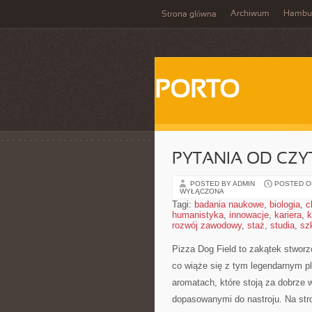
Archiwum
Hambu
Strona główna
PORTO
PYTANIA OD CZ
POSTED BY ADMIN
POSTED ON
WYŁĄCZONA
Tagi:
badania naukowe
,
biologia
,
c
humanistyka
,
innowacje
,
kariera
,
k
rozwój zawodowy
,
staż
,
studia
,
sz
Pizza Dog Field to zakątek stwor
co wiąże się z tym legendarnym pla
aromatach, które stoją za dobrze
dopasowanymi do nastroju. Na stro