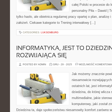
całej Polski w procesie do l
personalny Piła – Dawid | Tre
tylko hasło, ale obietnica regularnej pracy opartej o plan, analizę
założeń. Ciekawe kategorie to Trening interwałowy […]
CATEGORIES:
LUKSEMBURG
INFORMATYKA, JEST TO DZIEDZIN
ROZWIJAJĄCA SIĘ
POSTED BY ADMIN
GRU - 29 - 2025
MOŻLIWOŚĆ KOMENTOWA
Jak możemy znacznie powi
niesamowicie rozwijających
ostatnich lat, jest informa
dziedzina, do której wlicza
multimedialne, jakie stero
komputerowy, jaki został zr
Dziedzina ta, daje społeczeństwu niesamowity komfort zarówno w