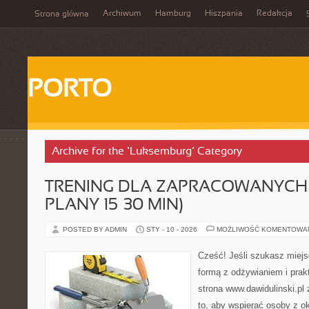
Archiwum
Hamburg
Hiszpania
Redakcja
Strona główna
PORTO
Archive for the ‘Luksemburg’ Category
TRENING DLA ZAPRACOWANYCH 
PLANY 15–30 MIN)
POSTED BY ADMIN
STY - 10 - 2026
MOŻLIWOŚĆ KOMENTOWA
Cześć! Jeśli szukasz miejs
formą z odżywianiem i pra
strona www.dawidulinski.pl
to, aby wspierać osoby z ok