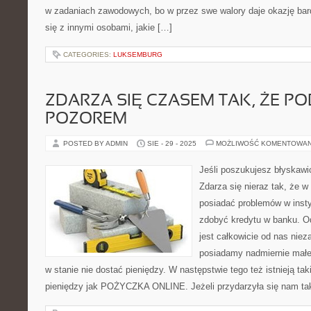
w zadaniach zawodowych, bo w przez swe walory daje okazję b
się z innymi osobami, jakie […]
CATEGORIES:
LUKSEMBURG
ZDARZA SIĘ CZASEM TAK, ŻE P
POZOREM
POSTED BY ADMIN
SIE - 29 - 2025
MOŻLIWOŚĆ KOMENTOWA
Jeśli poszukujesz błyskaw
Zdarza się nieraz tak, że 
posiadać problemów w insty
zdobyć kredytu w banku. O
jest całkowicie od nas niez
posiadamy nadmiernie małe
w stanie nie dostać pieniędzy. W następstwie tego też istnieją ta
pieniędzy jak POŻYCZKA ONLINE. Jeżeli przydarzyła się nam tak