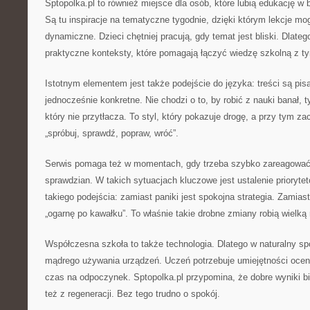
Sptopolka.pl to również miejsce dla osób, które lubią edukację w 
Są tu inspiracje na tematyczne tygodnie, dzięki którym lekcje mog
dynamiczne. Dzieci chętniej pracują, gdy temat jest bliski. Dlateg
praktyczne konteksty, które pomagają łączyć wiedzę szkolną z ty
Istotnym elementem jest także podejście do języka: treści są pisa
jednocześnie konkretne. Nie chodzi o to, by robić z nauki banał,
który nie przytłacza. To styl, który pokazuje drogę, a przy tym z
„spróbuj, sprawdź, popraw, wróć”.
Serwis pomaga też w momentach, gdy trzeba szybko zareagować
sprawdzian. W takich sytuacjach kluczowe jest ustalenie prioryte
takiego podejścia: zamiast paniki jest spokojna strategia. Zamiast
„ogarnę po kawałku”. To właśnie takie drobne zmiany robią wielką 
Współczesna szkoła to także technologia. Dlatego w naturalny sp
mądrego używania urządzeń. Uczeń potrzebuje umiejętności oceny
czas na odpoczynek. Sptopolka.pl przypomina, że dobre wyniki bior
też z regeneracji. Bez tego trudno o spokój.