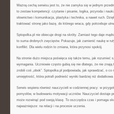
Ważną cechą serwisu jest to, że nie zamyka się w jednym przed
to zestaw kompetencji: czytanie i pisanie, logika, przyroda i nauk
słownictwo i komunikacja, plastyka i technika, a nawet ruch. Dz
traktować stronę jako bazę, do którego wraca, gdy potrzebuje utrw
Sptopolka.pl nie obiecuje drogi na skróty. Zamiast tego daje mądr
to suma drobnych zwycięstw. Pokazuje, jak zamienić naukę w rut
konflikt. Dla wielu rodzin to zmiana, która przynosi spokój.
Na stronie dużo miejsca poświęca się także temu, jak rozumieć s
wymagania. Uczniowie często gubią się nie dlatego, że nie znają t
zrobili coś „obok”. Sptopolka.pl podpowiada, jak sprawdzać, o co
umiejętność, która potrafi podnieść wyniki bardziej niż dodatkow
Serwis wspiera również nauczycieli w codziennej pracy: w przygo
pomysłów, w budowaniu motywacji uczniów. Nauczyciel dostaje p
może rozwinąć pod swoją klasę. To oszczędza czas i pomaga sku
najważniejsze: na relacji i na procesie uczenia.