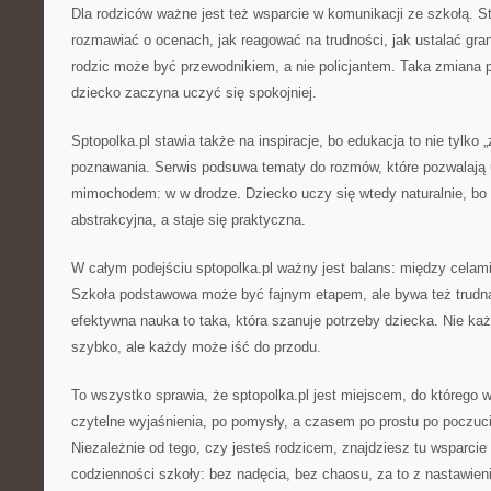
Dla rodziców ważne jest też wsparcie w komunikacji ze szkołą. 
rozmawiać o ocenach, jak reagować na trudności, jak ustalać gran
rodzic może być przewodnikiem, a nie policjantem. Taka zmiana p
dziecko zaczyna uczyć się spokojniej.
Sptopolka.pl stawia także na inspiracje, bo edukacja to nie tylko 
poznawania. Serwis podsuwa tematy do rozmów, które pozwalają 
mimochodem: w w drodze. Dziecko uczy się wtedy naturalnie, bo 
abstrakcyjna, a staje się praktyczna.
W całym podejściu sptopolka.pl ważny jest balans: między cela
Szkoła podstawowa może być fajnym etapem, ale bywa też trudna
efektywna nauka to taka, która szanuje potrzeby dziecka. Nie ka
szybko, ale każdy może iść do przodu.
To wszystko sprawia, że sptopolka.pl jest miejscem, do którego wr
czytelne wyjaśnienia, po pomysły, a czasem po prostu po poczuci
Niezależnie od tego, czy jesteś rodzicem, znajdziesz tu wsparci
codzienności szkoły: bez nadęcia, bez chaosu, za to z nastawieni