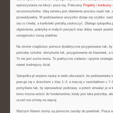
wykorzystania na lekcji i poza nią. Polecamy
Projekty i konkursy
wczesnoszkolna. Ideą serwisu jest ułatwienie procesu nauki tak, a
przewidywalny. W podstawówce wszystko dzieje się szybko: nast
się co chwilę, a kartkówki potrafią zaskoczyć. Dlatego sptopolka.
objaśnienia, praktykę w małych porcjach oraz dobry nawyk powtór
umiejętności rosną stabilnie.
Na stronie znajdziesz pomoce dydaktyczne przygotowane tak, by
potrzeby szkolne: domykanie luk, przygotowanie do klasówek, a t
To nie jest sucha teoria. To praktyczne zadania i sprytne strateg
nawet trudniejszy dział.
Sptopolka.pl wspiera naukę w wielu obszarach, bo podstawówka to
pracuje się z dzieckiem z klas 1–3, a inaczej z nastolatkiem z 7–8
pomyślane tak, by wprowadzać podstawy, a potem utrwalać je w k
temu można wrócić do fundamentów, kiedy jest taka potrzeba, ale
uczeń ma ochotę na więcej.
Ważnym filarem strony są pomocne zasoby do powtórek. Praca 