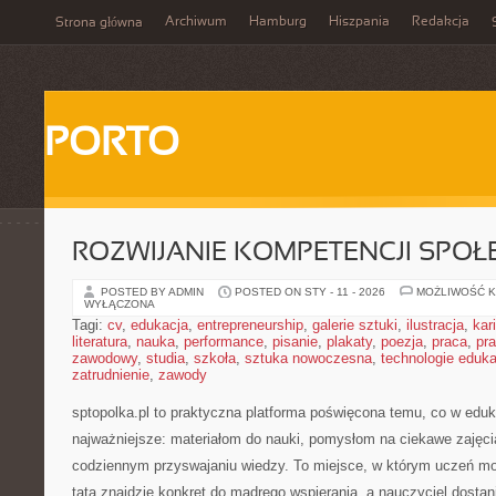
Archiwum
Hamburg
Hiszpania
Redakcja
Strona główna
PORTO
ROZWIJANIE KOMPETENCJI SPO
POSTED BY ADMIN
POSTED ON STY - 11 - 2026
MOŻLIWOŚĆ 
WYŁĄCZONA
Tagi:
cv
,
edukacja
,
entrepreneurship
,
galerie sztuki
,
ilustracja
,
kar
literatura
,
nauka
,
performance
,
pisanie
,
plakaty
,
poezja
,
praca
,
pr
zawodowy
,
studia
,
szkoła
,
sztuka nowoczesna
,
technologie eduk
zatrudnienie
,
zawody
sptopolka.pl to praktyczna platforma poświęcona temu, co w eduk
najważniejsze: materiałom do nauki, pomysłom na ciekawe zajęc
codziennym przyswajaniu wiedzy. To miejsce, w którym uczeń m
tata znajdzie konkret do mądrego wspierania, a nauczyciel dosta