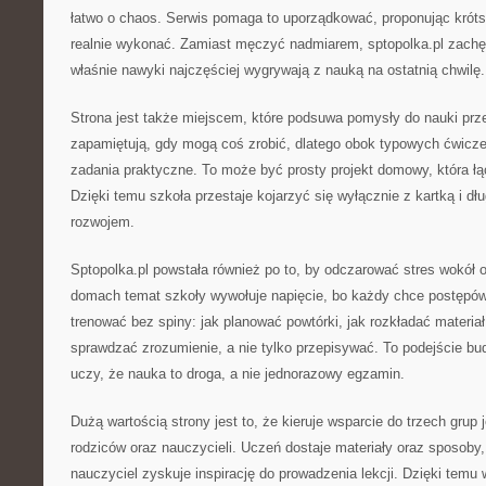
łatwo o chaos. Serwis pomaga to uporządkować, proponując krótsz
realnie wykonać. Zamiast męczyć nadmiarem, sptopolka.pl zachęc
właśnie nawyki najczęściej wygrywają z nauką na ostatnią chwilę.
Strona jest także miejscem, które podsuwa pomysły do nauki przez
zapamiętują, gdy mogą coś zrobić, dlatego obok typowych ćwiczeń
zadania praktyczne. To może być prosty projekt domowy, która ł
Dzięki temu szkoła przestaje kojarzyć się wyłącznie z kartką i d
rozwojem.
Sptopolka.pl powstała również po to, by odczarować stres wokół o
domach temat szkoły wywołuje napięcie, bo każdy chce postępów
trenować bez spiny: jak planować powtórki, jak rozkładać materiał,
sprawdzać zrozumienie, a nie tylko przepisywać. To podejście bu
uczy, że nauka to droga, a nie jednorazowy egzamin.
Dużą wartością strony jest to, że kieruje wsparcie do trzech grup 
rodziców oraz nauczycieli. Uczeń dostaje materiały oraz sposoby, 
nauczyciel zyskuje inspirację do prowadzenia lekcji. Dzięki te