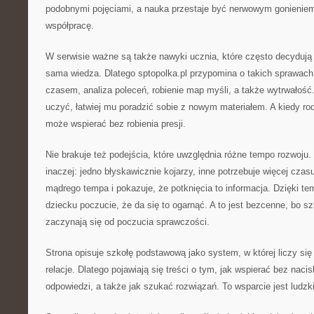
podobnymi pojęciami, a nauka przestaje być nerwowym gonieniem
współpracę.
W serwisie ważne są także nawyki ucznia, które często decydują 
sama wiedza. Dlatego sptopolka.pl przypomina o takich sprawach
czasem, analiza poleceń, robienie map myśli, a także wytrwałość.
uczyć, łatwiej mu poradzić sobie z nowym materiałem. A kiedy ro
może wspierać bez robienia presji.
Nie brakuje też podejścia, które uwzględnia różne tempo rozwoju
inaczej: jedno błyskawicznie kojarzy, inne potrzebuje więcej czas
mądrego tempa i pokazuje, że potknięcia to informacja. Dzięki te
dziecku poczucie, że da się to ogarnąć. A to jest bezcenne, bo 
zaczynają się od poczucia sprawczości.
Strona opisuje szkołę podstawową jako system, w której liczy się n
relacje. Dlatego pojawiają się treści o tym, jak wspierać bez naci
odpowiedzi, a także jak szukać rozwiązań. To wsparcie jest ludzk