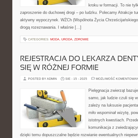
kroku w formacji. To nie tyl
zaproszenie do duchowej drogi – po ludzku. Polecamy Atrakcje tu
aktywny wypoczynek. WŻCh (Wspólnota Życia Chrześcijańskiego)
drogą rozeznawania. I właśnie […]
CATEGORIES:
MODA, URODA, ZDROWIE
REJESTRACJA DO LEKARZA DEN
SIĘ W RÓŻNEJ FORMIE
POSTED BY ADMIN
SIE - 15 - 2025
MOŻLIWOŚĆ KOMENTOWA
Pielęgnacja zwierząt bazuje
samo, jak ludzie czuli się 
zależy na luksusie pacjent
miło wspominał wizytę, pow
istotnych kwestiach. Przede
komunikacja z zwiedzającym
dzięki temu dopuszczalne będzie rozwianie ewentualnych niepewn