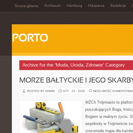
Archiwum
Hamburg
Hiszpania
Redakcja
Strona główna
PORTO
Archive for the ‘Moda, Uroda, Zdrowie’ Category
MORZE BAŁTYCKIE I JEGO SKARB
POSTED BY ADMIN
STY - 15 - 2026
MOŻLIWOŚĆ KOMENTOWA
WŻCh Trójmiasto to platfor
poszukujących Boga, którzy
Bogiem w realnym życiu. St
wspólnoty w Trójmieście zo
zrozumiała mapa dla każdeg