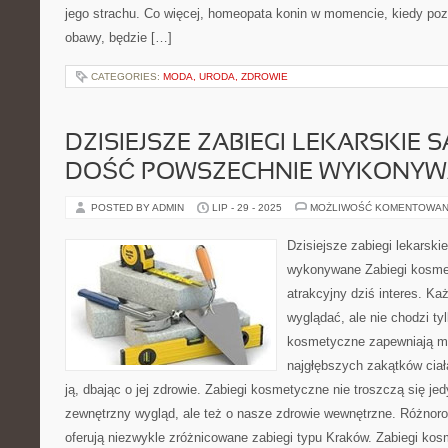
jego strachu. Co więcej, homeopata konin w momencie, kiedy poz
obawy, będzie […]
CATEGORIES:
MODA, URODA, ZDROWIE
DZISIEJSZE ZABIEGI LEKARSKIE S
DOŚĆ POWSZECHNIE WYKONY
POSTED BY ADMIN
LIP - 29 - 2025
MOŻLIWOŚĆ KOMENTOWAN
Dzisiejsze zabiegi lekarski
wykonywane Zabiegi kosmet
atrakcyjny dziś interes. K
wyglądać, ale nie chodzi tyl
kosmetyczne zapewniają mo
najgłębszych zakątków cia
ją, dbając o jej zdrowie. Zabiegi kosmetyczne nie troszczą się jed
zewnętrzny wygląd, ale też o nasze zdrowie wewnętrzne. Różno
oferują niezwykle zróżnicowane zabiegi typu Kraków. Zabiegi ko