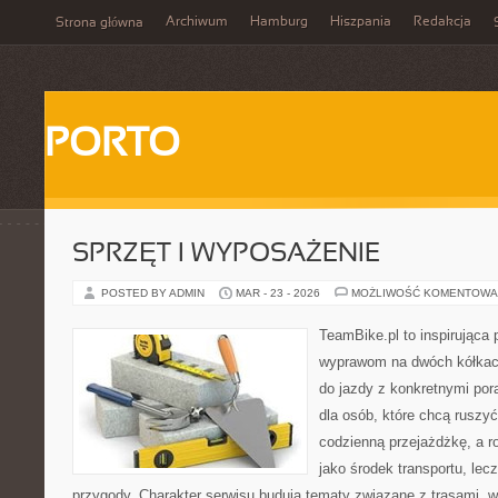
Archiwum
Hamburg
Hiszpania
Redakcja
Strona główna
PORTO
SPRZĘT I WYPOSAŻENIE
POSTED BY ADMIN
MAR - 23 - 2026
MOŻLIWOŚĆ KOMENTOWA
TeamBike.pl to inspirująca
wyprawom na dwóch kółkach
do jazdy z konkretnymi por
dla osób, które chcą ruszyć
codzienną przejażdżkę, a ro
jako środek transportu, lecz
przygody. Charakter serwisu budują tematy związane z trasami, 