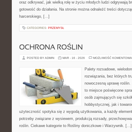
oraz odkrywać, jak wielką rolę w życiu młodych ludzi odgrywają b
gotowość do działania. Na stronie można odnaleźć treści dotycz
harcerskiego, […]
CATEGORIES:
PRZEMYSŁ
OCHRONA ROŚLIN
POSTED BY ADMIN
MAR - 16 - 2026
MOŻLIWOŚĆ KOMENTOWA
Palety rozsadowe, wielodoni
rozwiązania, bez których t
nowoczesną uprawę roślin. 
to miejsce poświęcone spr
osób zajmujących się szkó
hobbystycznej, jak i towaro
użyteczność spotyka się z wygodą użytkowania, a każdy element 
potrzeby związane z wysiewem, produkcją rozsady, przechowywa
roślin. Ciekawe kategorie to Rośliny doniczkowe i Warzywnik. […]