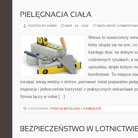
PIELĘGNACJA CIAŁA
POSTED BY ADMIN
MAR - 18 - 2026
MOŻLIWOŚĆ KOMENTOWA
Wenus to nowoczesny serwi
który skupia się na tym, co
każdego dnia: na dobrym s
codziennych rytuałach, a t
sposobów, dzięki którym mo
komfortowo. To miejsce stw
rozwijać swoją wiedzę o skórze, poznawać świat preparatów pielę
inspiracje i jednocześnie korzystać z praktycznych wskazówek p
Strona łączy w sobie […]
CATEGORIES:
PTAKI W MITOLOGII I SYMBOLICE
BEZPIECZEŃSTWO W LOTNICTWI