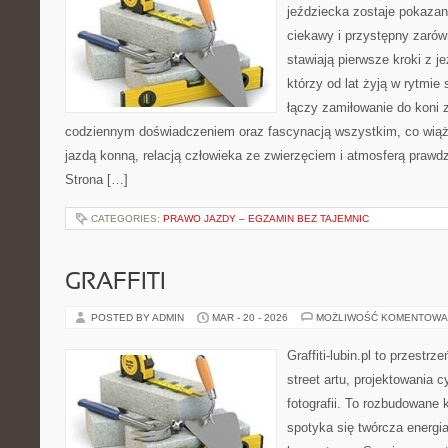
jeździecka zostaje pokaza
ciekawy i przystępny zarówn
stawiają pierwsze kroki z je
którzy od lat żyją w rytmie 
łączy zamiłowanie do koni 
codziennym doświadczeniem oraz fascynacją wszystkim, co wiąże
jazdą konną, relacją człowieka ze zwierzęciem i atmosferą prawdz
Strona […]
CATEGORIES:
PRAWO JAZDY – EGZAMIN BEZ TAJEMNIC
GRAFFITI
POSTED BY ADMIN
MAR - 20 - 2026
MOŻLIWOŚĆ KOMENTOWA
Graffiti-lubin.pl to przestr
street artu, projektowania 
fotografii. To rozbudowane
spotyka się twórcza energia