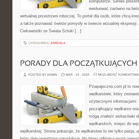
komputerze. Serwis prezen
ewoluować zarówno na beton
wirtualnej przestrzeni roboczej. To portal dla osób, które chcą kre
a także poznawać świeże pomysły w świecie wizualnej ekspresji. 
Ciekawostki ze Świata Sztuki […]
CATEGORIES:
ZAROSLA
PORADY DLA POCZĄTKUJĄCYCH
POSTED BY ADMIN
MAR - 19 - 2026
MOŻLIWOŚĆ KOMENTOWA
Pzwpajeczno.com.pl to now
wędkarstwie, który zestawia
użytecznymi informacjami. 
początkujący wędkarze ora
mogą znaleźć wskazówki d
wędkarskich, miejsc do węd
wędkarskiej. Strona pokazuje, że wędkarstwo to nie tylko pasja, a
który daje prawdziwą satysfakcję. Na blogu odbiorca może zanurz