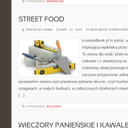
CATEGORIES:
DSKRAKOW
STREET FOOD
POSTED BY ADMIN
MAR - 22 - 2026
MOŻLIWOŚĆ KOMENTOWA
icookandbook.pl to portal, w
inspirującą wędrówką przez
To strona dla osób, które k
ciekawie i z otwartością na 
codzienny obiad przestaje 
zaczyna przypominać pełn
przewodnim serwisu jest prawdziwe jedzenie uliczne, czyli kuchnia
straganach, w małych budkach, w zatłoczonych dzielnicach miast 
[…]
CATEGORIES:
BIOLOGIA
WIECZORY PANIEŃSKIE I KAWAL