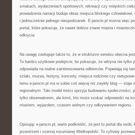
smakach, wydarzeniach sportowych, rekreacji czy miejskich cie
prowadzenia narracji buduje obraz miejsca bliskiego człowiekowi
i jednocześnie pełnego niespodzianek. E-jarocin.pl można więc po
portal, które pokazuje, że nawet dobrze znane miasta i miasteczk
odkrycia.
Na uwagę zasługuje także to, że w strukturze serwisu obecna jes
To bardzo użytkowe podejście, bo pokazuje, że witryna nie tylko pu
odpowiada na realne zainteresowania odbiorców. Pojawiają się tam 
szlaki, muzea, festyny, koncerty, miejsca rodzinne czy nietypowe
temu e-jarocin.pl ma w sobie coś więcej niż zwykły blog — staje
regionalnym. Taki model treści sprzyja budowaniu społeczności, p
tylko obserwatorem, ale kimś, kto może szukać odpowiedzi na ko
miastem, wyjazdem, czasem wolnym czy odkrywaniem regionu.
Opisując e-jarocin.pl, warto podkreślić, że jest to portal dla osób, 
przestrzeni i szerzej rozumianej Wielkopolski. To cyfrowy przewod