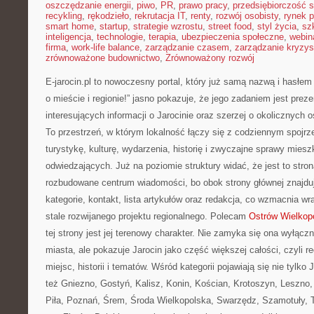
oszczędzanie energii
,
piwo
,
PR
,
prawo pracy
,
przedsiębiorczość 
recykling
,
rękodzieło
,
rekrutacja IT
,
renty
,
rozwój osobisty
,
rynek p
smart home
,
startup
,
strategie wzrostu
,
street food
,
styl życia
,
sz
inteligencja
,
technologie
,
terapia
,
ubezpieczenia społeczne
,
webin
firma
,
work-life balance
,
zarządzanie czasem
,
zarządzanie kryzy
zrównoważone budownictwo
,
Zrównoważony rozwój
E-jarocin.pl to nowoczesny portal, który już samą nazwą i hasłem
o mieście i regionie!” jasno pokazuje, że jego zadaniem jest preze
interesujących informacji o Jarocinie oraz szerzej o okolicznych o
To przestrzeń, w którym lokalność łączy się z codziennym spojrz
turystykę, kulturę, wydarzenia, historię i zwyczajne sprawy mies
odwiedzających. Już na poziomie struktury widać, że jest to str
rozbudowane centrum wiadomości, bo obok strony głównej znajdu
kategorie, kontakt, lista artykułów oraz redakcja, co wzmacnia w
stale rozwijanego projektu regionalnego. Polecam
Ostrów Wielkop
tej strony jest jej terenowy charakter. Nie zamyka się ona wyłącz
miasta, ale pokazuje Jarocin jako część większej całości, czyli r
miejsc, historii i tematów. Wśród kategorii pojawiają się nie tylko 
też Gniezno, Gostyń, Kalisz, Konin, Kościan, Krotoszyn, Leszno,
Piła, Poznań, Śrem, Środa Wielkopolska, Swarzędz, Szamotuły, 