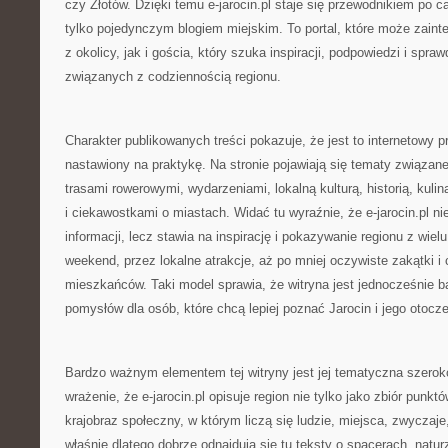
czy Złotów. Dzięki temu e-jarocin.pl staje się przewodnikiem po c
tylko pojedynczym blogiem miejskim. To portal, które może zaint
z okolicy, jak i gościa, który szuka inspiracji, podpowiedzi i sp
związanych z codziennością regionu.
Charakter publikowanych treści pokazuje, że jest to internetowy p
nastawiony na praktykę. Na stronie pojawiają się tematy związan
trasami rowerowymi, wydarzeniami, lokalną kulturą, historią, kuli
i ciekawostkami o miastach. Widać tu wyraźnie, że e-jarocin.pl n
informacji, lecz stawia na inspirację i pokazywanie regionu z wielu
weekend, przez lokalne atrakcje, aż po mniej oczywiste zakątki 
mieszkańców. Taki model sprawia, że witryna jest jednocześnie b
pomysłów dla osób, które chcą lepiej poznać Jarocin i jego otocze
Bardzo ważnym elementem tej witryny jest jej tematyczna szero
wrażenie, że e-jarocin.pl opisuje region nie tylko jako zbiór punk
krajobraz społeczny, w którym liczą się ludzie, miejsca, zwyczaje
właśnie dlatego dobrze odnajdują się tu teksty o spacerach, natur