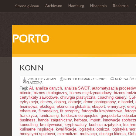
Archiwum
Hamburg
Hiszpania
Redakcja
Strona główna
PORTO
KONIN
POSTED BY ADMIN
POSTED ON MAR - 15 - 2026
MOŻLIWOŚĆ 
WYŁĄCZONA
Tagi:
AI
,
analiza danych
,
analiza SWOT
,
automatyzacja procesów
bitcoin
,
biznes ekologiczny
,
biznes międzynarodowy
,
biznes rodzi
certyfikaty zawodowe
,
chirurgia plastyczna
,
coaching kariery
,
CS
cyfryzacja
,
desery
,
doping
,
dotacje
,
drone photography
,
e-handel
,
finansowa
,
ekologia
,
ekonomia globalna
,
eksport
,
emerytury
,
ener
ethereum
,
filmmaking
,
fit przepisy
,
fotografia krajobrazowa
,
fotogr
franczyza
,
fundraising
,
fundusze europejskie
,
gospodarka odpada
business
,
handel zagraniczny
,
herbata
,
import
,
innowacje społecz
konsulting
,
kreatywność
,
kryptowaluty
,
kuchnia azjatycka
,
kuchni
kulinarne inspiracje
,
kwalifikacje
,
logistyka lotnicza
,
logistyka mo
medycyna sportowa
,
minimalizm
,
motivacja
,
obsługa klienta
,
Och