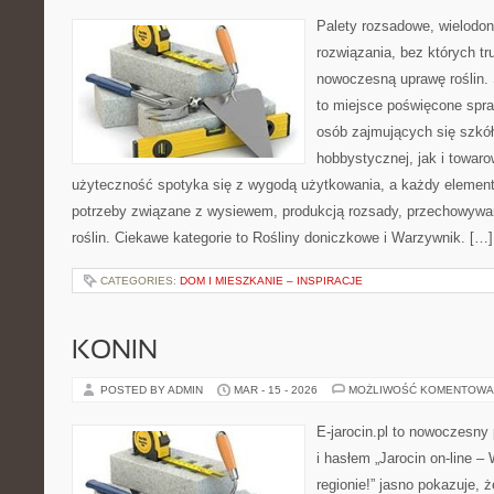
Palety rozsadowe, wielodoni
rozwiązania, bez których t
nowoczesną uprawę roślin. 
to miejsce poświęcone spr
osób zajmujących się szkó
hobbystycznej, jak i towaro
użyteczność spotyka się z wygodą użytkowania, a każdy element 
potrzeby związane z wysiewem, produkcją rozsady, przechowywa
roślin. Ciekawe kategorie to Rośliny doniczkowe i Warzywnik. […]
CATEGORIES:
DOM I MIESZKANIE – INSPIRACJE
KONIN
POSTED BY ADMIN
MAR - 15 - 2026
MOŻLIWOŚĆ KOMENTOWA
E-jarocin.pl to nowoczesny 
i hasłem „Jarocin on-line –
regionie!” jasno pokazuje, 