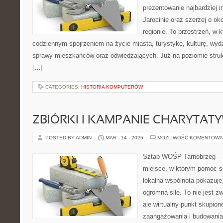
prezentowanie najbardziej i
Jarocinie oraz szerzej o ok
regionie. To przestrzeń, w 
codziennym spojrzeniem na życie miasta, turystykę, kulturę, wyda
sprawy mieszkańców oraz odwiedzających. Już na poziomie struktu
[…]
CATEGORIES:
HISTORIA KOMPUTERÓW
ZBIÓRKI I KAMPANIE CHARYTAT
POSTED BY ADMIN
MAR - 14 - 2026
MOŻLIWOŚĆ KOMENTOWA
Sztab WOŚP Tarnobrzeg – G
miejsce, w którym pomoc sp
lokalna wspólnota pokazuje
ogromną siłę. To nie jest z
ale wirtualny punkt skupion
zaangażowania i budowania 