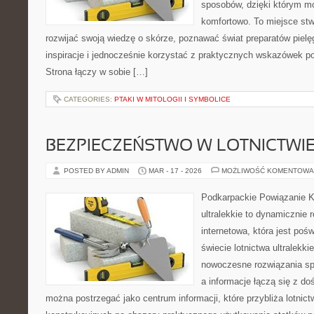
sposobów, dzięki którym mo
komfortowo. To miejsce stw
rozwijać swoją wiedzę o skórze, poznawać świat preparatów pielę
inspiracje i jednocześnie korzystać z praktycznych wskazówek p
Strona łączy w sobie […]
CATEGORIES:
PTAKI W MITOLOGII I SYMBOLICE
BEZPIECZEŃSTWO W LOTNICTWI
POSTED BY ADMIN
MAR - 17 - 2026
MOŻLIWOŚĆ KOMENTOWA
Podkarpackie Powiązanie K
ultralekkie to dynamicznie r
internetowa, która jest po
świecie lotnictwa ultralekk
nowoczesne rozwiązania spo
a informacje łączą się z d
można postrzegać jako centrum informacji, które przybliża lotnictw