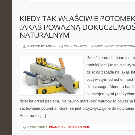
KIEDY TAK WŁAŚCIWIE POTOME
JAKĄŚ POWAŻNĄ DOKUCZLIWO
NATURALNYM
POSTED BY ADMIN
GRU - 23 - 2025
MOŻLIWOŚĆ KOMENTOWA
Przejście na dietę nie jest
trudniej jest już na niej wy
dziecko zapada na jakąś is
oczywistym odruchem jest w
dziecięcego. Mimo to bardz
nieprzyjemnymi przeżycia
dziecka przed pediatrą. Na pewno marskość wątroby to poważna k
zachowanie potomka, które nie jest przyzwyczajone do dotykania 
Pomimo to […]
CATEGORIES:
FRANCUSKI DZIEŃ PO DNIU