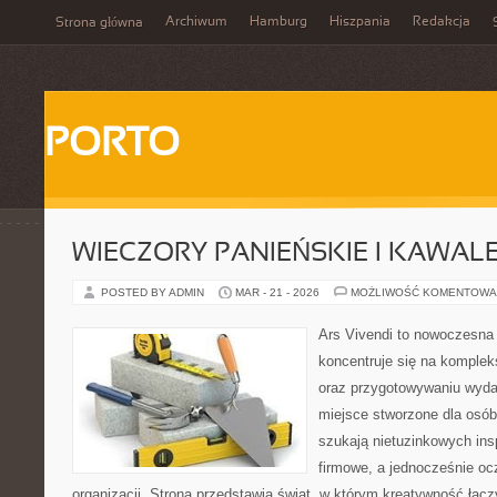
Archiwum
Hamburg
Hiszpania
Redakcja
Strona główna
PORTO
WIECZORY PANIEŃSKIE I KAWAL
POSTED BY ADMIN
MAR - 21 - 2026
MOŻLIWOŚĆ KOMENTOWA
Ars Vivendi to nowoczesna 
koncentruje się na komple
oraz przygotowywaniu wyda
miejsce stworzone dla osób, 
szukają nietuzinkowych insp
firmowe, a jednocześnie o
organizacji. Strona przedstawia świat, w którym kreatywność łącz