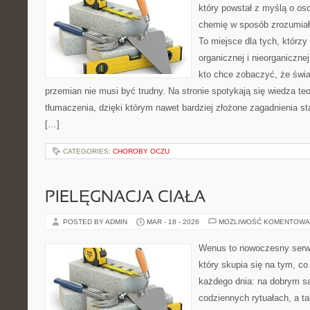
który powstał z myślą o o
chemię w sposób zrozumiały
To miejsce dla tych, którzy
organicznej i nieorganiczne
kto chce zobaczyć, że świat
przemian nie musi być trudny. Na stronie spotykają się wiedza te
tłumaczenia, dzięki którym nawet bardziej złożone zagadnienia sta
[…]
CATEGORIES:
CHOROBY OCZU
PIELĘGNACJA CIAŁA
POSTED BY ADMIN
MAR - 18 - 2026
MOŻLIWOŚĆ KOMENTOWA
Wenus to nowoczesny serwi
który skupia się na tym, co
każdego dnia: na dobrym s
codziennych rytuałach, a t