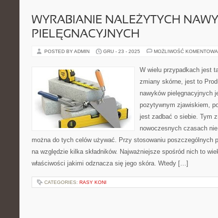
WYRABIANIE NALEŻYTYCH NAW
PIELĘGNACYJNYCH
POSTED BY ADMIN
GRU - 23 - 2025
MOŻLIWOŚĆ KOMENTOWA
W wielu przypadkach jest t
zmiany skórne, jest to Pro
nawyków pielęgnacyjnych j
pozytywnym zjawiskiem, p
jest zadbać o siebie. Tym z
nowoczesnych czasach nie 
można do tych celów używać. Przy stosowaniu poszczególnych p
na względzie kilka składników. Najważniejsze spośród nich to wi
właściwości jakimi odznacza się jego skóra. Wtedy […]
CATEGORIES:
RASY KONI