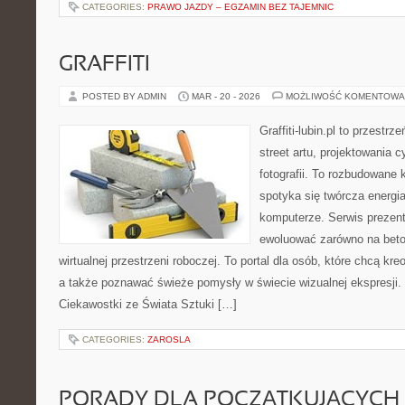
CATEGORIES:
PRAWO JAZDY – EGZAMIN BEZ TAJEMNIC
GRAFFITI
POSTED BY ADMIN
MAR - 20 - 2026
MOŻLIWOŚĆ KOMENTOWA
Graffiti-lubin.pl to przestr
street artu, projektowania 
fotografii. To rozbudowane
spotyka się twórcza energia
komputerze. Serwis prezen
ewoluować zarówno na beton
wirtualnej przestrzeni roboczej. To portal dla osób, które chcą kre
a także poznawać świeże pomysły w świecie wizualnej ekspresji. 
Ciekawostki ze Świata Sztuki […]
CATEGORIES:
ZAROSLA
PORADY DLA POCZĄTKUJĄCYCH