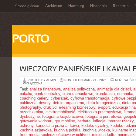
Archiwum
Hamburg
Hiszpania
Redakcja
Strona główna
PORTO
WIECZORY PANIEŃSKIE I KAWAL
POSTED BY ADMIN
POSTED ON MAR - 21 - 2026
MOŻLIWOŚĆ 
WYŁĄCZONA
Tagi:
analiza finansowa
,
analiza polityczna
,
animacje dla dzieci
,
a
bakalia
,
bank centralny
,
biuro rachunkowe
,
biurokracja
,
ceramika
,
coaching kariery
,
cyberatak
,
cyfrowa transformacja
,
cyfrowe bezp
publiczna
,
desery
,
detoks organizmu
,
dieta ketogeniczna
,
dieta pa
photography
,
druk 3d
,
e-learning biznesowy
,
e-sport
,
edukacja fin
przedszkolna
,
elektromobilność
,
elektronika przemysłowa
,
filmma
dyskusyjne
,
fotografia krajobrazowa
,
fotografia portretowa
,
geopol
gotowanie w domu
,
gry mobilne
,
herbata
,
inflacja
,
internet rzeczy
,
ochrony
,
kancelaria prawna
,
kawa
,
kodeks cywilny
,
kodeks rodzin
kuchnia azjatycka
,
kuchnia polska
,
kuchnia włoska
,
kulinarne insp
free
,
media społecznościowe w polityce
,
miejsca kultu
,
minimaliz