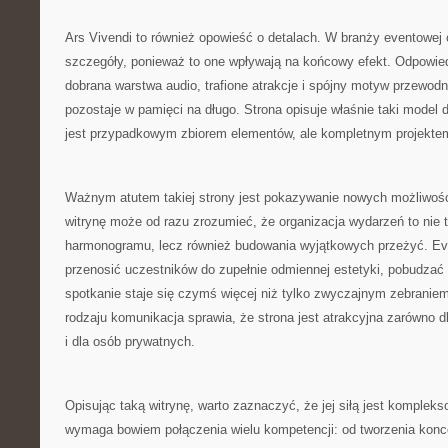
Ars Vivendi to również opowieść o detalach. W branży eventowe
szczegóły, ponieważ to one wpływają na końcowy efekt. Odpowied
dobrana warstwa audio, trafione atrakcje i spójny motyw przewodn
pozostaje w pamięci na długo. Strona opisuje właśnie taki model d
jest przypadkowym zbiorem elementów, ale kompletnym projekte
Ważnym atutem takiej strony jest pokazywanie nowych możliwoś
witrynę może od razu zrozumieć, że organizacja wydarzeń to nie ty
harmonogramu, lecz również budowania wyjątkowych przeżyć. E
przenosić uczestników do zupełnie odmiennej estetyki, pobudzać 
spotkanie staje się czymś więcej niż tylko zwyczajnym zebranie
rodzaju komunikacja sprawia, że strona jest atrakcyjna zarówno d
i dla osób prywatnych.
Opisując taką witrynę, warto zaznaczyć, że jej siłą jest komplek
wymaga bowiem połączenia wielu kompetencji: od tworzenia konce