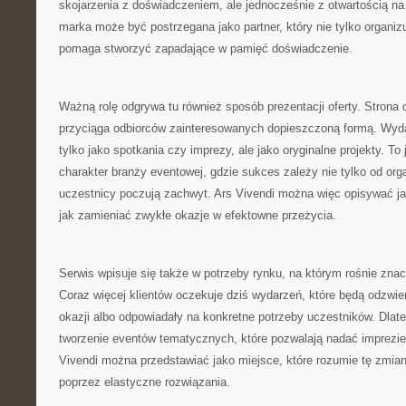
skojarzenia z doświadczeniem, ale jednocześnie z otwartością n
marka może być postrzegana jako partner, który nie tylko organiz
pomaga stworzyć zapadające w pamięć doświadczenie.
Ważną rolę odgrywa tu również sposób prezentacji oferty. Strona o
przyciąga odbiorców zainteresowanych dopieszczoną formą. Wyda
tylko jako spotkania czy imprezy, ale jako oryginalne projekty. To
charakter branży eventowej, gdzie sukces zależy nie tylko od orga
uczestnicy poczują zachwyt. Ars Vivendi można więc opisywać jak
jak zamieniać zwykłe okazje w efektowne przeżycia.
Serwis wpisuje się także w potrzeby rynku, na którym rośnie zna
Coraz więcej klientów oczekuje dziś wydarzeń, które będą odzwier
okazji albo odpowiadały na konkretne potrzeby uczestników. Dlateg
tworzenie eventów tematycznych, które pozwalają nadać imprezie 
Vivendi można przedstawiać jako miejsce, które rozumie tę zmian
poprzez elastyczne rozwiązania.