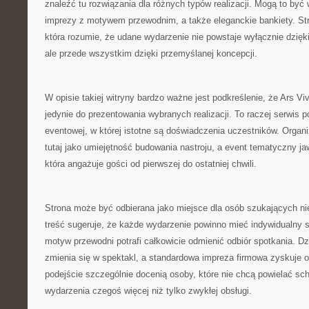
znaleźć tu rozwiązania dla różnych typów realizacji. Mogą to być
imprezy z motywem przewodnim, a także eleganckie bankiety. Str
która rozumie, że udane wydarzenie nie powstaje wyłącznie dzięk
ale przede wszystkim dzięki przemyślanej koncepcji.
W opisie takiej witryny bardzo ważne jest podkreślenie, że Ars Vi
jedynie do prezentowania wybranych realizacji. To raczej serwis 
eventowej, w której istotne są doświadczenia uczestników. Organ
tutaj jako umiejętność budowania nastroju, a event tematyczny jaw
która angażuje gości od pierwszej do ostatniej chwili.
Strona może być odbierana jako miejsce dla osób szukających nieb
treść sugeruje, że każde wydarzenie powinno mieć indywidualny s
motyw przewodni potrafi całkowicie odmienić odbiór spotkania. Dz
zmienia się w spektakl, a standardowa impreza firmowa zyskuje or
podejście szczególnie docenią osoby, które nie chcą powielać sc
wydarzenia czegoś więcej niż tylko zwykłej obsługi.