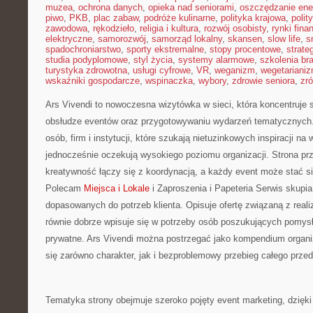
muzea
,
ochrona danych
,
opieka nad seniorami
,
oszczędzanie ener
piwo
,
PKB
,
plac zabaw
,
podróże kulinarne
,
polityka krajowa
,
polit
zawodowa
,
rękodzieło
,
religia i kultura
,
rozwój osobisty
,
rynki fin
elektryczne
,
samorozwój
,
samorząd lokalny
,
skansen
,
slow life
,
s
spadochroniarstwo
,
sporty ekstremalne
,
stopy procentowe
,
strate
studia podyplomowe
,
styl życia
,
systemy alarmowe
,
szkolenia br
turystyka zdrowotna
,
usługi cyfrowe
,
VR
,
weganizm
,
wegetariani
wskaźniki gospodarcze
,
wspinaczka
,
wybory
,
zdrowie seniora
,
zr
Ars Vivendi to nowoczesna wizytówka w sieci, która koncentruje
obsłudze eventów oraz przygotowywaniu wydarzeń tematycznych.
osób, firm i instytucji, które szukają nietuzinkowych inspiracji na
jednocześnie oczekują wysokiego poziomu organizacji. Strona pr
kreatywność łączy się z koordynacją, a każdy event może stać 
Polecam
Miejsca i Lokale
i Zaproszenia i Papeteria Serwis skupia
dopasowanych do potrzeb klienta. Opisuje ofertę związaną z reali
równie dobrze wpisuje się w potrzeby osób poszukujących pomys
prywatne. Ars Vivendi można postrzegać jako kompendium organiz
się zarówno charakter, jak i bezproblemowy przebieg całego przed
Tematyka strony obejmuje szeroko pojęty event marketing, dzię