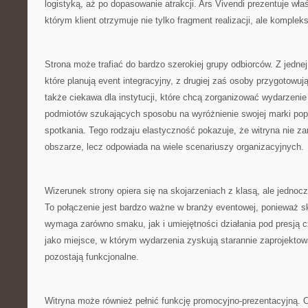
logistyką, aż po dopasowanie atrakcji. Ars Vivendi prezentuje właś
którym klient otrzymuje nie tylko fragment realizacji, ale komplek
Strona może trafiać do bardzo szerokiej grupy odbiorców. Z jednej 
które planują event integracyjny, z drugiej zaś osoby przygotowuj
także ciekawa dla instytucji, które chcą zorganizować wydarzenie
podmiotów szukających sposobu na wyróżnienie swojej marki pop
spotkania. Tego rodzaju elastyczność pokazuje, że witryna nie 
obszarze, lecz odpowiada na wiele scenariuszy organizacyjnych.
Wizerunek strony opiera się na skojarzeniach z klasą, ale jedno
To połączenie jest bardzo ważne w branży eventowej, ponieważ s
wymaga zarówno smaku, jak i umiejętności działania pod presją cz
jako miejsce, w którym wydarzenia zyskują starannie zaprojektow
pozostają funkcjonalne.
Witryna może również pełnić funkcję promocyjno-prezentacyjną. 