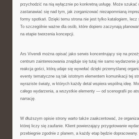
przychodzić na nią wyłącznie po konkretną usługę. Może szukać
zastanawiać się nad tym, jak zorganizować niezapomnianą impre
formy spotkań. Dzięki temu strona nie jest tylko katalogiem, lecz s
To szczególnie ważne dla osób, które dopiero zaczynają planowani
na etapie tworzenia koncepcji.
Ars Vivendi można opisać jako serwis koncentrujący się na prze
centrum zainteresowania znajduje się tutaj nie samo wydarzenie ja
reakcja gości, którą udaje się wywołać dzięki przemyślanej organi
eventy tematyczne są tak istotnym elementem komunikacji tej st
wyraziste światy, w których każdy detal wspiera wspólną ideę. Mo
całego wydarzenia, a wszystkie elementy — od scenografii po at
narrację.
W dłuższym opisie strony warto także zaakcentować, że organizac
której liczy się zaufanie. Klient powierzający przygotowanie wyd
przebiegnie zgodnie z planem, a każdy etap będzie dopracowany. 