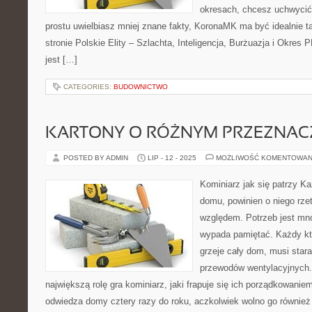
okresach, chcesz uchwycić
prostu uwielbiasz mniej znane fakty, KoronaMK ma być idealnie t
stronie Polskie Elity – Szlachta, Inteligencja, Burżuazja i Okres P
jest […]
CATEGORIES:
BUDOWNICTWO
KARTONY O RÓŻNYM PRZEZNAC
POSTED BY ADMIN
LIP - 12 - 2025
MOŻLIWOŚĆ KOMENTOWAN
Kominiarz jak się patrzy K
domu, powinien o niego rzet
względem. Potrzeb jest mnó
wypada pamiętać. Każdy kt
grzeje cały dom, musi star
przewodów wentylacyjnych.
największą rolę gra kominiarz, jaki frapuje się ich porządkowanie
odwiedza domy cztery razy do roku, aczkolwiek wolno go również