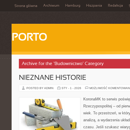
Archiwum
Hamburg
Hiszpania
Redakcja
Strona główna
PORTO
Archive for the ‘Budownictwo’ Category
NIEZNANE HISTORIE
POSTED BY ADMIN
STY - 1 - 2026
MOŻLIWOŚĆ KOMENTOWAN
KoronaMK to serwis poświęc
Rzeczypospolitej – od pie
wiek. To przestrzeń, w któr
analizą, a wydarzenia układ
czasu. Jeśli szukasz wiar