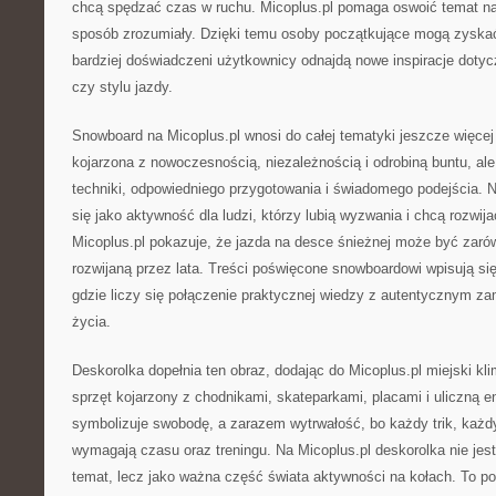
chcą spędzać czas w ruchu. Micoplus.pl pomaga oswoić temat na
sposób zrozumiały. Dzięki temu osoby początkujące mogą zyska
bardziej doświadczeni użytkownicy odnajdą nowe inspiracje dotyc
czy stylu jazdy.
Snowboard na Micoplus.pl wnosi do całej tematyki jeszcze więcej 
kojarzona z nowoczesnością, niezależnością i odrobiną buntu, a
techniki, odpowiedniego przygotowania i świadomego podejścia. Na
się jako aktywność dla ludzi, którzy lubią wyzwania i chcą rozwij
Micoplus.pl pokazuje, że jazda na desce śnieżnej może być zarówn
rozwijaną przez lata. Treści poświęcone snowboardowi wpisują się
gdzie liczy się połączenie praktycznej wiedzy z autentycznym z
życia.
Deskorolka dopełnia ten obraz, dodając do Micoplus.pl miejski kli
sprzęt kojarzony z chodnikami, skateparkami, placami i uliczną e
symbolizuje swobodę, a zarazem wytrwałość, bo każdy trik, każdy
wymagają czasu oraz treningu. Na Micoplus.pl deskorolka nie jes
temat, lecz jako ważna część świata aktywności na kołach. To po