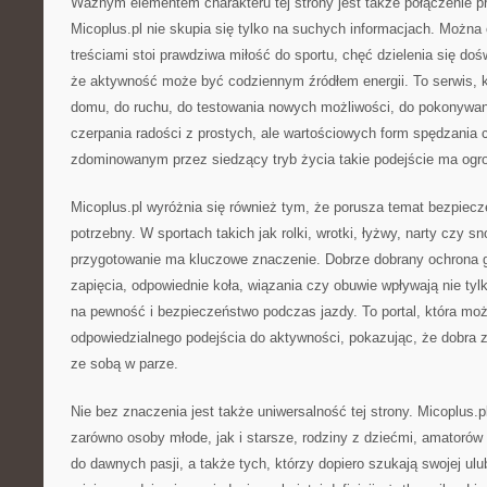
Ważnym elementem charakteru tej strony jest także połączenie pr
Micoplus.pl nie skupia się tylko na suchych informacjach. Można
treściami stoi prawdziwa miłość do sportu, chęć dzielenia się do
że aktywność może być codziennym źródłem energii. To serwis, k
domu, do ruchu, do testowania nowych możliwości, do pokonywan
czerpania radości z prostych, ale wartościowych form spędzania 
zdominowanym przez siedzący tryb życia takie podejście ma ogr
Micoplus.pl wyróżnia się również tym, że porusza temat bezpiecz
potrzebny. W sportach takich jak rolki, wrotki, łyżwy, narty czy 
przygotowanie ma kluczowe znaczenie. Dobrze dobrany ochrona g
zapięcia, odpowiednie koła, wiązania czy obuwie wpływają nie tyl
na pewność i bezpieczeństwo podczas jazdy. To portal, która m
odpowiedzialnego podejścia do aktywności, pokazując, że dobra 
ze sobą w parze.
Nie bez znaczenia jest także uniwersalność tej strony. Micoplus.
zarówno osoby młode, jak i starsze, rodziny z dziećmi, amatorów 
do dawnych pasji, a także tych, którzy dopiero szukają swojej ulu