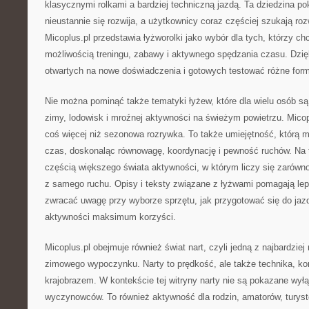
klasycznymi rolkami a bardziej techniczną jazdą. Ta dziedzina po
nieustannie się rozwija, a użytkownicy coraz częściej szukają ro
Micoplus.pl przedstawia łyżworolki jako wybór dla tych, którzy c
możliwością treningu, zabawy i aktywnego spędzania czasu. Dzięki
otwartych na nowe doświadczenia i gotowych testować różne form
Nie można pominąć także tematyki łyżew, które dla wielu osób 
zimy, lodowisk i mroźnej aktywności na świeżym powietrzu. Micop
coś więcej niż sezonowa rozrywka. To także umiejętność, którą m
czas, doskonaląc równowagę, koordynację i pewność ruchów. Na te
częścią większego świata aktywności, w którym liczy się zarówno
z samego ruchu. Opisy i teksty związane z łyżwami pomagają lep
zwracać uwagę przy wyborze sprzętu, jak przygotować się do jaz
aktywności maksimum korzyści.
Micoplus.pl obejmuje również świat nart, czyli jedną z najbardzie
zimowego wypoczynku. Narty to prędkość, ale także technika, kon
krajobrazem. W kontekście tej witryny narty nie są pokazane wyłą
wyczynowców. To również aktywność dla rodzin, amatorów, turystó