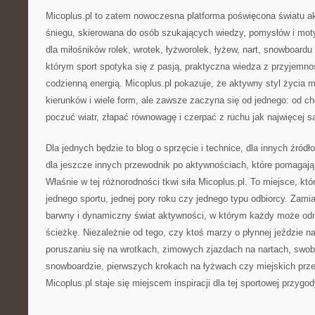
Micoplus.pl to zatem nowoczesna platforma poświęcona światu ak
śniegu, skierowana do osób szukających wiedzy, pomysłów i motyw
dla miłośników rolek, wrotek, łyżworolek, łyżew, nart, snowboardu 
którym sport spotyka się z pasją, praktyczna wiedza z przyjemnoś
codzienną energią. Micoplus.pl pokazuje, że aktywny styl życia m
kierunków i wiele form, ale zawsze zaczyna się od jednego: od ch
poczuć wiatr, złapać równowagę i czerpać z ruchu jak najwięcej sa
Dla jednych będzie to blog o sprzęcie i technice, dla innych źródło
dla jeszcze innych przewodnik po aktywnościach, które pomagają 
Właśnie w tej różnorodności tkwi siła Micoplus.pl. To miejsce, któ
jednego sportu, jednej pory roku czy jednego typu odbiorcy. Zamia
barwny i dynamiczny świat aktywności, w którym każdy może od
ścieżkę. Niezależnie od tego, czy ktoś marzy o płynnej jeździe n
poruszaniu się na wrotkach, zimowych zjazdach na nartach, swo
snowboardzie, pierwszych krokach na łyżwach czy miejskich prze
Micoplus.pl staje się miejscem inspiracji dla tej sportowej przygod