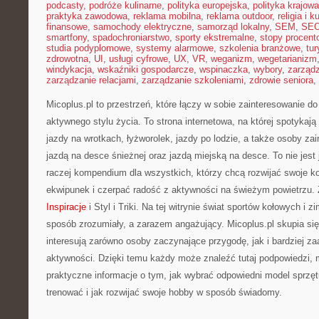
podcasty
,
podróże kulinarne
,
polityka europejska
,
polityka krajowa
praktyka zawodowa
,
reklama mobilna
,
reklama outdoor
,
religia i k
finansowe
,
samochody elektryczne
,
samorząd lokalny
,
SEM
,
SE
smartfony
,
spadochroniarstwo
,
sporty ekstremalne
,
stopy procent
studia podyplomowe
,
systemy alarmowe
,
szkolenia branżowe
,
tur
zdrowotna
,
UI
,
usługi cyfrowe
,
UX
,
VR
,
weganizm
,
wegetarianizm
windykacja
,
wskaźniki gospodarcze
,
wspinaczka
,
wybory
,
zarząd
zarządzanie relacjami
,
zarządzanie szkoleniami
,
zdrowie seniora
,
Micoplus.pl to przestrzeń, które łączy w sobie zainteresowanie d
aktywnego stylu życia. To strona internetowa, na której spotykają 
jazdy na wrotkach, łyżworolek, jazdy po lodzie, a także osoby za
jazdą na desce śnieżnej oraz jazdą miejską na desce. To nie jest 
raczej kompendium dla wszystkich, którzy chcą rozwijać swoje 
ekwipunek i czerpać radość z aktywności na świeżym powietrzu.
Inspiracje
i Styl i Triki. Na tej witrynie świat sportów kołowych i
sposób zrozumiały, a zarazem angażujący. Micoplus.pl skupia się
interesują zarówno osoby zaczynające przygodę, jak i bardziej 
aktywności. Dzięki temu każdy może znaleźć tutaj podpowiedzi, 
praktyczne informacje o tym, jak wybrać odpowiedni model sprzętu
trenować i jak rozwijać swoje hobby w sposób świadomy.