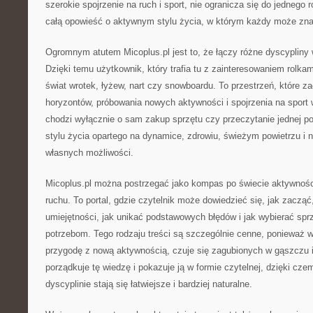
szerokie spojrzenie na ruch i sport, nie ogranicza się do jednego 
całą opowieść o aktywnym stylu życia, w którym każdy może znal
Ogromnym atutem Micoplus.pl jest to, że łączy różne dyscypliny 
Dzięki temu użytkownik, który trafia tu z zainteresowaniem rolka
świat wrotek, łyżew, nart czy snowboardu. To przestrzeń, które 
horyzontów, próbowania nowych aktywności i spojrzenia na sport
chodzi wyłącznie o sam zakup sprzętu czy przeczytanie jednej p
stylu życia opartego na dynamice, zdrowiu, świeżym powietrzu i 
własnych możliwości.
Micoplus.pl można postrzegać jako kompas po świecie aktywności
ruchu. To portal, gdzie czytelnik może dowiedzieć się, jak zacząć
umiejętności, jak unikać podstawowych błędów i jak wybierać sp
potrzebom. Tego rodzaju treści są szczególnie cenne, ponieważ w
przygodę z nową aktywnością, czuje się zagubionych w gąszczu i
porządkuje tę wiedzę i pokazuje ją w formie czytelnej, dzięki cze
dyscyplinie stają się łatwiejsze i bardziej naturalne.