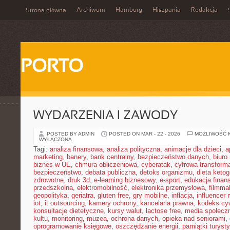
Archiwum
Hamburg
Hiszpania
Redakcja
Strona główna
PORTO
WYDARZENIA I ZAWODY
POSTED BY ADMIN
POSTED ON MAR - 22 - 2026
MOŻLIWOŚĆ 
WYŁĄCZONA
Tagi:
analiza finansowa
,
analiza polityczna
,
animacje dla dzieci
,
a
marketing
,
banery
,
bank centralny
,
bezpieczeństwo danych
,
biuro
biznes w UE
,
chmura obliczeniowa
,
cyberatak
,
cyfrowa transform
bezpieczeństwo
,
debata publiczna
,
detoks organizmu
,
dieta keto
zdrowotne
,
druk 3d
,
e-learning biznesowy
,
e-sport
,
edukacja finan
przedszkolna
,
elektromobilność
,
elektronika przemysłowa
,
filmma
geopolityka
,
geriatra
,
gluten free
,
gry mobilne
,
inflacja
,
influencer 
iot
,
it outsourcing
,
kamery ochrony
,
kancelaria prawna
,
kodeks cyw
konsultacje dietetyczne
,
kursy walut
,
lactose free
,
media społeczn
kultu
,
monitoring
,
muzea
,
ochrona danych
,
opieka nad seniorami
,
oprogramowanie księgowe
,
oszczędzanie energii
,
pamiątki turyst