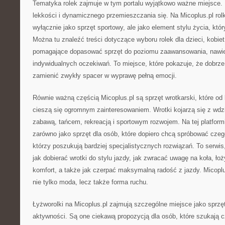
Tematyka rolek zajmuje w tym portalu wyjątkowo ważne miejsce. 
lekkości i dynamicznego przemieszczania się. Na Micoplus.pl rolk
wyłącznie jako sprzęt sportowy, ale jako element stylu życia, któr
Można tu znaleźć treści dotyczące wyboru rolek dla dzieci, kobiet
pomagające dopasować sprzęt do poziomu zaawansowania, nawie
indywidualnych oczekiwań. To miejsce, które pokazuje, że dobrze 
zamienić zwykły spacer w wyprawę pełną emocji.
Równie ważną częścią Micoplus.pl są sprzęt wrotkarski, które od 
cieszą się ogromnym zainteresowaniem. Wrotki kojarzą się z wdzi
zabawą, tańcem, rekreacją i sportowym rozwojem. Na tej platform
zarówno jako sprzęt dla osób, które dopiero chcą spróbować czego
którzy poszukują bardziej specjalistycznych rozwiązań. To serwi
jak dobierać wrotki do stylu jazdy, jak zwracać uwagę na koła, łoży
komfort, a także jak czerpać maksymalną radość z jazdy. Micoplus
nie tylko moda, lecz także forma ruchu.
Łyżworolki na Micoplus.pl zajmują szczególne miejsce jako sprzę
aktywności. Są one ciekawą propozycją dla osób, które szukają