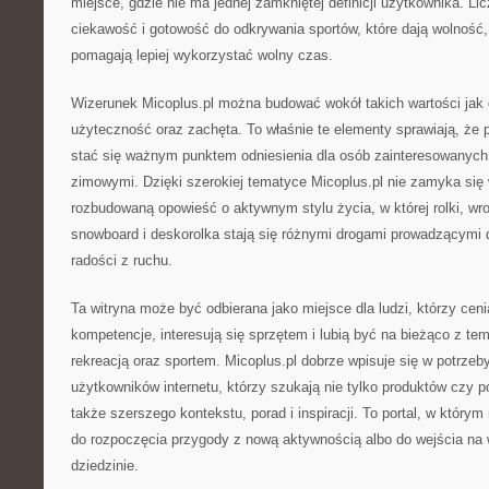
miejsce, gdzie nie ma jednej zamkniętej definicji użytkownika. Lic
ciekawość i gotowość do odkrywania sportów, które dają wolność,
pomagają lepiej wykorzystać wolny czas.
Wizerunek Micoplus.pl można budować wokół takich wartości jak
użyteczność oraz zachęta. To właśnie te elementy sprawiają, że p
stać się ważnym punktem odniesienia dla osób zainteresowanych
zimowymi. Dzięki szerokiej tematyce Micoplus.pl nie zamyka się w
rozbudowaną opowieść o aktywnym stylu życia, w której rolki, wrotk
snowboard i deskorolka stają się różnymi drogami prowadzącymi 
radości z ruchu.
Ta witryna może być odbierana jako miejsce dla ludzi, którzy ceni
kompetencje, interesują się sprzętem i lubią być na bieżąco z t
rekreacją oraz sportem. Micoplus.pl dobrze wpisuje się w potrze
użytkowników internetu, którzy szukają nie tylko produktów czy p
także szerszego kontekstu, porad i inspiracji. To portal, w któr
do rozpoczęcia przygody z nową aktywnością albo do wejścia na
dziedzinie.