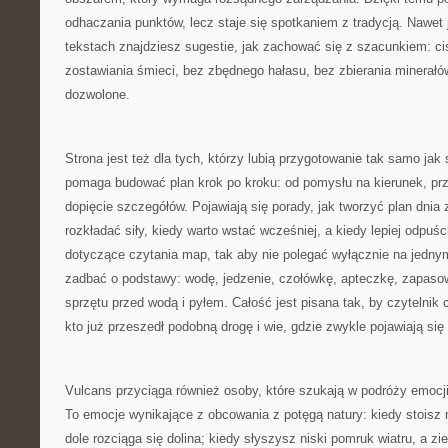
odhaczania punktów, lecz staje się spotkaniem z tradycją. Nawet 
tekstach znajdziesz sugestie, jak zachować się z szacunkiem: ci
zostawiania śmieci, bez zbędnego hałasu, bez zbierania minerałów
dozwolone.
Strona jest też dla tych, którzy lubią przygotowanie tak samo ja
pomaga budować plan krok po kroku: od pomysłu na kierunek, prz
dopięcie szczegółów. Pojawiają się porady, jak tworzyć plan dnia
rozkładać siły, kiedy warto wstać wcześniej, a kiedy lepiej odpuś
dotyczące czytania map, tak aby nie polegać wyłącznie na jednym
zadbać o podstawy: wodę, jedzenie, czołówkę, apteczkę, zapaso
sprzętu przed wodą i pyłem. Całość jest pisana tak, by czytelnik
kto już przeszedł podobną drogę i wie, gdzie zwykle pojawiają si
Vulcans przyciąga również osoby, które szukają w podróży emocji, 
To emocje wynikające z obcowania z potęgą natury: kiedy stoisz 
dole rozciąga się dolina; kiedy słyszysz niski pomruk wiatru, a zi