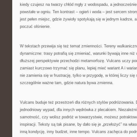
kiedy czujesz na twarzy chłód mgły z wodospadu, a jednocześnie
powstałe w ogniu. Ten kontrast – ogień i woda – jest sercem stron
jest pełen miejsc, gdzie żywioły spotykają się w jednym kadrze,
poczuć olśnienie.
W tekstach przewija się też temat zmienności. Tereny wulkaniczn
dynamiczne: trasy potrafią się zmieniać, warunki bywają inne niż 
dłuższej perspektywie przechodzi metamorfozę. Vulcans uczy pod
zamiast kurczowo trzymać się planu, lepiej mieć wariant A i wari
nie zamienia się w frustrację, tylko w przygodę, w której liczy się
szczególnie ważne tam, gdzie natura bywa zmienna.
Vulcans buduje też przestrzeń dla różnych stylów podróżowania. D
jednodniowy wypad, dla innych wędrówka z plecakiem. Niezależnie
samotność, czy wolisz podróż w towarzystwie, możesz potraktow
inspiracji. Teksty są tak pisane, by dało się je „przełożyć” na wła
inną kondycję, inny budżet, inne tempo. Vulcans zachęca do pod