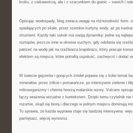
kroku, z ciekawością, ale i z szacunkiem do granic – swoich i nat
Opisując wodospady, blog zwraca uwagę na różnorodność form: od
spadających po skale, przez szerokie kurtyny wody, aż po kaskady
strumieni. Każdy taki uskok ma swoją dynamikę: jedne są najlep
roztopów, jeszcze inne w okresie suchym, gdy odsłania się rzeź
patrzeć na wodę jak na rzeźbiarza krajobrazu, który pracuje konsek
efektem są miejsca, które potrafią uspokoić, zachwycić i dodać e
W świecie gejzerów i gorących źródeł pojawia się z kolei temat bar
minerałów, przez żółcie i pomarańcze, po intensywne zielenie i błę
mikroorganizmy i chemia tworzą malarskie wzory. Vulcans opisuje
łączy wrażenia wizualne z kontekstem. Dzięki temu czytelnik nie ty
rozumie, skąd się biorą i dlaczego w jednym miejscu dominują inn
To sprawia, że każda wyprawa staje się bardziej intensywna: wię
pamiętasz, więcej wynosisz.