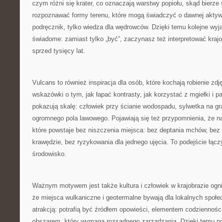
czym różni się krater, co oznaczają warstwy popiołu, skąd bierze 
rozpoznawać formy terenu, które mogą świadczyć o dawnej aktywn
podręcznik, tylko wiedza dla wędrowców. Dzięki temu kolejne wyja
świadome: zamiast tylko „być”, zaczynasz też interpretować kraj
sprzed tysięcy lat.
Vulcans to również inspiracja dla osób, które kochają robienie zdj
wskazówki o tym, jak łapać kontrasty, jak korzystać z mgiełki i p
pokazują skalę: człowiek przy ścianie wodospadu, sylwetka na gra
ogromnego pola lawowego. Pojawiają się też przypomnienia, że naj
które powstaje bez niszczenia miejsca: bez deptania mchów, bez
krawędzie, bez ryzykowania dla jednego ujęcia. To podejście łącz
środowisko.
Ważnym motywem jest także kultura i człowiek w krajobrazie ogni
że miejsca wulkaniczne i geotermalne bywają dla lokalnych społe
atrakcją: potrafią być źródłem opowieści, elementem codziennośc
obszarem, który wymaga rozsądnego zarządzania. Dzięki temu pod