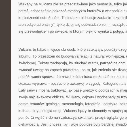
Wulkany na Vulcans nie są przedstawiane jako sensacja, tylko ja
potrafi jednocześnie pokazać romantyzm kraterów o wschodzie sło
konieczność ostrożności. To połączenie buduje zaufanie: czytelnik
„sprzedaje adrenaliny”, tylko dzieli się doświadczeniem i rozsądk
się przewodnikiem po świecie, w którym piękno wynika z potęgi,
Vulcans to także miejsce dla osób, które szukają w podróży czego
albumu. To przestrzeń do budowania relacji z naturą: wolniejszej, 
świadomej. Teksty zachęcają, by słuchać wiatru, patrzeć na chmu
zwracać uwagę na zapach powietrza i na to, jak zmienia się dźwi
podróżowania sprawia, że nawet krótka trasa może dać poczucie
dłuższa wyprawa – poczucie prawdziwej przygody. Kategorie na st
Cały serwis można traktować jak bazę wiedzy o podróżach w miej
swoje najciekawsze oblicze. Wulkany, gejzery i wodospady to trzy 
ogrom tematów: geologia, meteorologia, fotografia, logistyka, bez
kultura i psychologia drogi. Vulcans łączy te elementy w spójną o
pomóc Ci wyjść z domu i zobaczyć świat tak, jakbyś oglądał go p
ciekawością. Jeśli chcesz, by Twoje podróże były bardziej świad