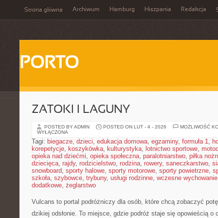
Archiwum
Hamburg
Hiszpania
Redakcja
Strona główna
PORTO
ZATOKI I LAGUNY
POSTED BY ADMIN
POSTED ON LUT - 4 - 2026
MOŻLIWOŚĆ K
WYŁĄCZONA
Tagi:
biegacze
,
dzieci
,
edukacja domowa
,
egzaminy
,
formuła 1
,
h
korepetycje
,
koszykówka
,
kulturystyka
,
lotnictwo sportowe
,
motoc
opieka nad dziećmi
,
opieka społeczna
,
paralotniarstwo
,
piłka noż
dziecięca
,
rajdy
,
rodzicielstwo
,
rodzina
,
rowery
,
saneczkarstwo
,
s
snowboard
,
sporty halowe
,
sporty motorowe
,
sporty powietrzne
,
s
szkoła
,
szybowce
,
trybuny
,
usługi rodzinne
,
wczesne wychowanie
dodatkowe
,
żeglarstwo
Vulcans to portal podróżniczy dla osób, które chcą zobaczyć potęg
dzikiej odsłonie. To miejsce, gdzie podróż staje się opowieścią o 