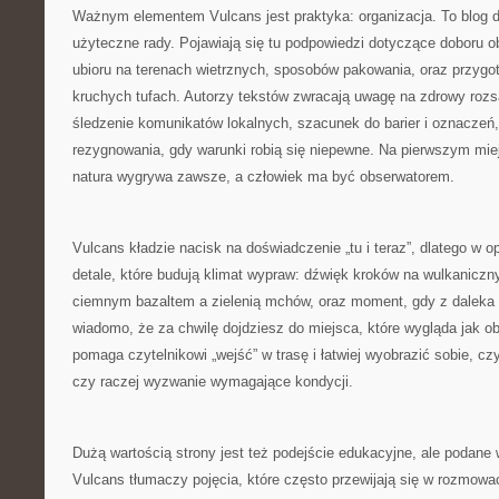
Ważnym elementem Vulcans jest praktyka: organizacja. To blog d
użyteczne rady. Pojawiają się tu podpowiedzi dotyczące doboru 
ubioru na terenach wietrznych, sposobów pakowania, oraz przyg
kruchych tufach. Autorzy tekstów zwracają uwagę na zdrowy rozs
śledzenie komunikatów lokalnych, szacunek do barier i oznaczeń,
rezygnowania, gdy warunki robią się niepewne. Na pierwszym miej
natura wygrywa zawsze, a człowiek ma być obserwatorem.
Vulcans kładzie nacisk na doświadczenie „tu i teraz”, dlatego w o
detale, które budują klimat wypraw: dźwięk kroków na wulkaniczn
ciemnym bazaltem a zielenią mchów, oraz moment, gdy z daleka w
wiadomo, że za chwilę dojdziesz do miejsca, które wygląda jak ob
pomaga czytelnikowi „wejść” w trasę i łatwiej wyobrazić sobie, c
czy raczej wyzwanie wymagające kondycji.
Dużą wartością strony jest też podejście edukacyjne, ale podane
Vulcans tłumaczy pojęcia, które często przewijają się w rozmowa