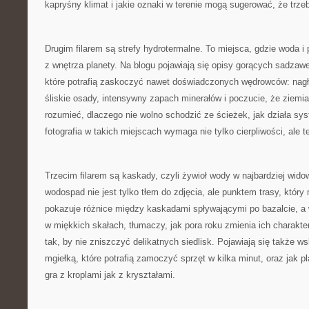
kapryśny klimat i jakie oznaki w terenie mogą sugerować, że trze
Drugim filarem są strefy hydrotermalne. To miejsca, gdzie woda i 
z wnętrza planety. Na blogu pojawiają się opisy gorących sadzawe
które potrafią zaskoczyć nawet doświadczonych wędrowców: nagł
śliskie osady, intensywny zapach minerałów i poczucie, że ziem
rozumieć, dlaczego nie wolno schodzić ze ścieżek, jak działa sy
fotografia w takich miejscach wymaga nie tylko cierpliwości, ale t
Trzecim filarem są kaskady, czyli żywioł wody w najbardziej wid
wodospad nie jest tylko tłem do zdjęcia, ale punktem trasy, który
pokazuje różnice między kaskadami spływającymi po bazalcie, 
w miękkich skałach, tłumaczy, jak pora roku zmienia ich charakter
tak, by nie zniszczyć delikatnych siedlisk. Pojawiają się także ws
mgiełką, które potrafią zamoczyć sprzęt w kilka minut, oraz jak p
gra z kroplami jak z kryształami.