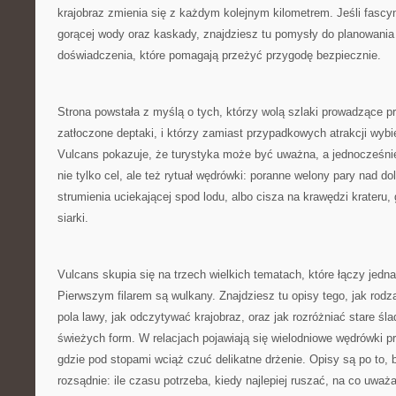
krajobraz zmienia się z każdym kolejnym kilometrem. Jeśli fascyn
gorącej wody oraz kaskady, znajdziesz tu pomysły do planowania 
doświadczenia, które pomagają przeżyć przygodę bezpiecznie.
Strona powstała z myślą o tych, którzy wolą szlaki prowadzące p
zatłoczone deptaki, i którzy zamiast przypadkowych atrakcji wyb
Vulcans pokazuje, że turystyka może być uważna, a jednocześnie
nie tylko cel, ale też rytuał wędrówki: poranne welony pary nad d
strumienia uciekającej spod lodu, albo cisza na krawędzi krateru, 
siarki.
Vulcans skupia się na trzech wielkich tematach, które łączy jedna
Pierwszym filarem są wulkany. Znajdziesz tu opisy tego, jak rodzą 
pola lawy, jak odczytywać krajobraz, oraz jak rozróżniać stare śla
świeżych form. W relacjach pojawiają się wielodniowe wędrówki p
gdzie pod stopami wciąż czuć delikatne drżenie. Opisy są po to,
rozsądnie: ile czasu potrzeba, kiedy najlepiej ruszać, na co uważ