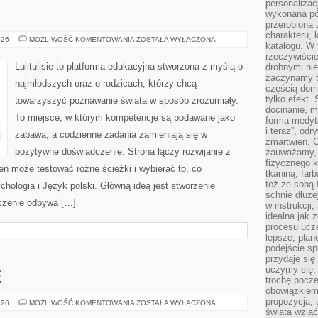
personalizac
wykonana pó
przerobiona 
charakteru, 
FIZYKA
026
MOŻLIWOŚĆ KOMENTOWANIA
ZOSTAŁA WYŁĄCZONA
katalogu. W 
rzeczywiście
Lulitulisie to platforma edukacyjna stworzona z myślą o
drobnymi ni
zaczynamy tr
najmłodszych oraz o rodzicach, którzy chcą
częścią domo
tylko efekt.
towarzyszyć poznawanie świata w sposób zrozumiały.
docinanie, m
To miejsce, w którym kompetencje są podawane jako
forma medyt
i teraz”, od
zabawa, a codzienne zadania zamieniają się w
zmartwień. C
pozytywne doświadczenie. Strona łączy rozwijanie z
zauważamy, 
fizycznego 
ń może testować różne ścieżki i wybierać to, co
tkaniną, far
też ze sobą 
chologia i Język polski. Główną ideą jest stworzenie
schnie dłuże
wiczenie odbywa […]
w instrukcji
idealna jak 
procesu ucze
lepsze, plan
podejście sp
przydaje się
uczymy się,
E
trochę pocz
obowiązkiem 
propozycja,
PIEKARY
026
MOŻLIWOŚĆ KOMENTOWANIA
ZOSTAŁA WYŁĄCZONA
ŚLĄSKIE
świata wziąć