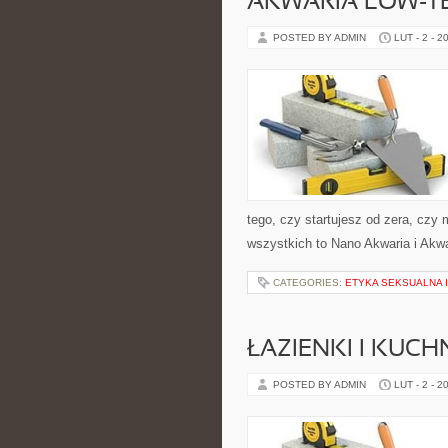
AKWARIA LOW-TE
POSTED BY ADMIN
LUT - 2 - 2
tego, czy startujesz od zera, czy
wszystkich to Nano Akwaria i Akwa
CATEGORIES:
ETYKA SEKSUALNA 
ŁAZIENKI I KUCH
POSTED BY ADMIN
LUT - 2 - 2