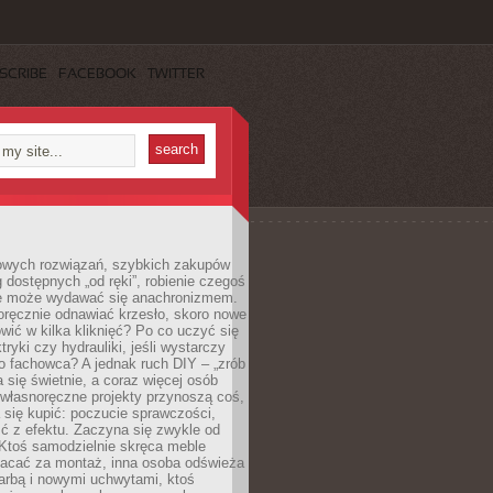
SCRIBE
FACEBOOK
TWITTER
owych rozwiązań, szybkich zakupów
ug dostępnych „od ręki”, robienie czegoś
e może wydawać się anachronizmem.
oręcznie odnawiać krzesło, skoro nowe
ić w kilka kliknięć? Po co uczyć się
tryki czy hydrauliki, jeśli wystarczy
o fachowca? A jednak ruch DIY – „zrób
 się świetnie, a coraz więcej osób
własnoręczne projekty przynoszą coś,
 się kupić: poczucie sprawczości,
ć z efektu. Zaczyna się zwykle od
 Ktoś samodzielnie skręca meble
łacać za montaż, inna osoba odświeża
 farbą i nowymi uchwytami, ktoś