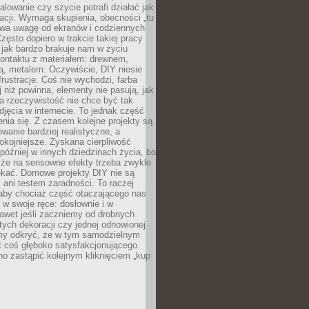
alowanie czy szycie potrafi działać jak
acji. Wymaga skupienia, obecności „tu
rywa uwagę od ekranów i codziennych
zęsto dopiero w trakcie takiej pracy
jak bardzo brakuje nam w życiu
kontaktu z materiałem: drewnem,
bą, metalem. Oczywiście, DIY niesie
frustracje. Coś nie wychodzi, farba
j niż powinna, elementy nie pasują, jak
, a rzeczywistość nie chce być tak
zdjęcia w internecie. To jednak część
nia się. Z czasem kolejne projekty są
owanie bardziej realistyczne, a
okojniejsze. Zyskana cierpliwość
 później w innych dziedzinach życia, bo
 że na sensowne efekty trzeba zwykle
ekać. Domowe projekty DIY nie są
ani testem zaradności. To raczej
 aby chociaż część otaczającego nas
 w swoje ręce: dosłownie i w
awet jeśli zaczniemy od drobnych
tych dekoracji czy jednej odnowionej
my odkryć, że w tym samodzielnym
st coś głęboko satysfakcjonującego.
no zastąpić kolejnym kliknięciem „kup