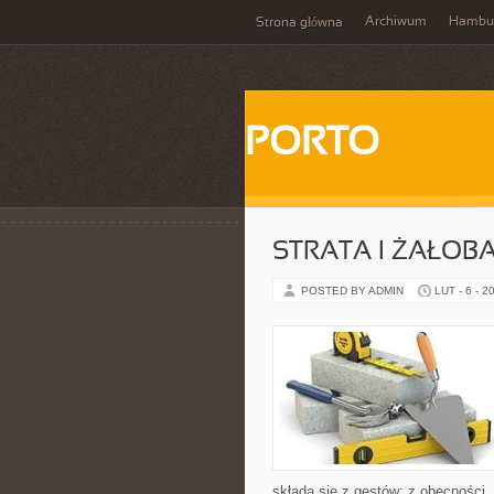
Archiwum
Hambu
Strona główna
PORTO
STRATA I ŻAŁOB
POSTED BY ADMIN
LUT - 6 - 2
składa się z gestów: z obecności,