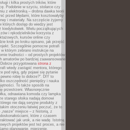
sługi i kilka prostych trików, które
acę. Podobnie w szyciu, stolarce czy
iu z elektroniką – drobna dawka teorii
onić przed błędami, które kosztowałyby
rwy i materiały. Na szczęście żyjemy
 których dostęp do wiedzy jest
iż kiedykolwiek. Wielu początkujących
zów i rękodzielników korzysta z
uktażowych, kursów online czy
dzie krok po kroku opisano, jak przejść
rojekt. Szczególnie pomocne potrafi
 w którym zebrano instrukcje na
mie trudności – od prostych projektów
ch amatorów po bardziej zaawansowane
. Dobrze przygotowana
strona z
rafi wtedy zastąpić mentora, którego
 pod ręką, gdy pojawi się pytanie
 pewno robię to dobrze?”. DIY to
ylko oszczędność pieniędzy i nauka
jętności. To także sposób na
ję przestrzeni. Własnoręcznie
łka, odnawiana komoda czy lampka
ze starego słoika nadają domowi
którego nie dają seryjne produkty z
takim otoczeniu łatwiej poczuć, że to
 „nasze” miejsce – z historią, z
edoskonałościami, które z czasem
aktować jak urok, a nie wadę. Istotną
wych projektów jest też proces, a nie
 Samo planowanie, mierzenie,