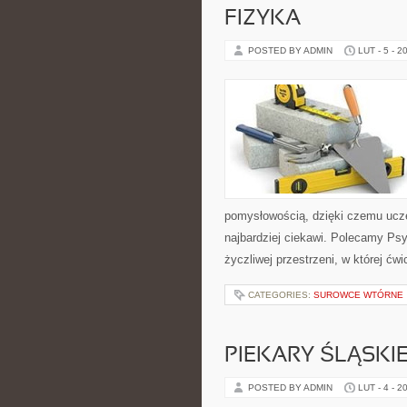
FIZYKA
POSTED BY ADMIN
LUT - 5 - 2
pomysłowością, dzięki czemu ucze
najbardziej ciekawi. Polecamy Psy
życzliwej przestrzeni, w której ć
CATEGORIES:
SUROWCE WTÓRNE
PIEKARY ŚLĄSKI
POSTED BY ADMIN
LUT - 4 - 2