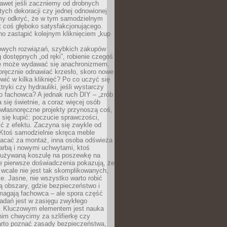
awet jeśli zaczniemy od drobnych
tych dekoracji czy jednej odnowionej
my odkryć, że w tym samodzielnym
st coś głęboko satysfakcjonującego.
no zastąpić kolejnym kliknięciem „kup
owych rozwiązań, szybkich zakupów
ug dostępnych „od ręki”, robienie czegoś
e może wydawać się anachronizmem.
oręcznie odnawiać krzesło, skoro nowe
ić w kilka kliknięć? Po co uczyć się
tryki czy hydrauliki, jeśli wystarczy
o fachowca? A jednak ruch DIY – „zrób
 się świetnie, a coraz więcej osób
własnoręczne projekty przynoszą coś,
 się kupić: poczucie sprawczości,
ć z efektu. Zaczyna się zwykle od
 Ktoś samodzielnie skręca meble
łacać za montaż, inna osoba odświeża
 farbą i nowymi uchwytami, ktoś
ieużywaną koszulę na poszewkę na
e pierwsze doświadczenia pokazują, że
 wcale nie jest tak skomplikowanych,
je. Jasne, nie wszystko warto robić
 obszary, gdzie bezpieczeństwo i
magają fachowca – ale spora część
dań jest w zasięgu zwykłego
. Kluczowym elementem jest nauka
im chwycimy za szlifierkę czy
warto poznać zasady bezpieczeństwa,