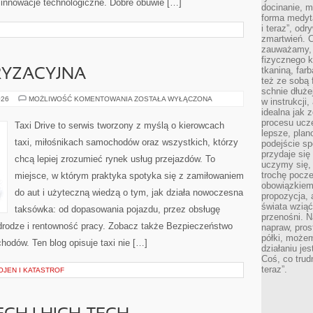
 innowacje technologiczne. Dobre obuwie […]
docinanie, m
forma medyt
i teraz”, od
zmartwień. C
zauważamy, 
fizycznego 
tkaniną, far
YZACYJNA
też ze sobą 
schnie dłuże
KULTURA
026
MOŻLIWOŚĆ KOMENTOWANIA
ZOSTAŁA WYŁĄCZONA
w instrukcji
MOTORYZACYJNA
idealna jak 
procesu ucze
Taxi Drive to serwis tworzony z myślą o kierowcach
lepsze, plan
taxi, miłośnikach samochodów oraz wszystkich, którzy
podejście sp
przydaje się
chcą lepiej zrozumieć rynek usług przejazdów. To
uczymy się,
trochę pocz
miejsce, w którym praktyka spotyka się z zamiłowaniem
obowiązkiem 
do aut i użyteczną wiedzą o tym, jak działa nowoczesna
propozycja,
świata wziąć
taksówka: od dopasowania pojazdu, przez obsługę
przenośni. N
 drodze i rentowność pracy. Zobacz także Bezpieczeństwo
napraw, pros
półki, może
hodów. Ten blog opisuje taxi nie […]
działaniu je
Coś, co trud
teraz”.
JEN I KATASTROF