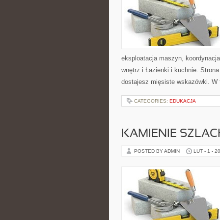
eksploatacja maszyn, koordynacja
wnętrz i Łazienki i kuchnie. Stron
dostajesz mięsiste wskazówki. W t
CATEGORIES:
EDUKACJA
KAMIENIE SZLAC
POSTED BY ADMIN
LUT - 1 - 2