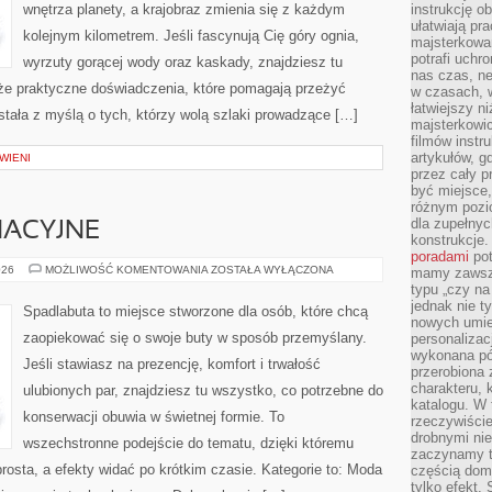
wnętrza planety, a krajobraz zmienia się z każdym
instrukcję ob
ułatwiają pr
kolejnym kilometrem. Jeśli fascynują Cię góry ognia,
majsterkowan
potrafi uchr
wyrzuty gorącej wody oraz kaskady, znajdziesz tu
nas czas, ne
kże praktyczne doświadczenia, które pomagają przeżyć
w czasach, w
łatwiejszy n
tała z myślą o tych, którzy wolą szlaki prowadzące […]
majsterkowic
filmów instr
artykułów, g
WIENI
przez cały p
być miejsce,
różnym pozio
dla zupełny
NACYJNE
konstrukcje
poradami
pot
PORADY
026
MOŻLIWOŚĆ KOMENTOWANIA
ZOSTAŁA WYŁĄCZONA
mamy zawsze
PIELĘGNACYJNE
typu „czy na
jednak nie t
Spadlabuta to miejsce stworzone dla osób, które chcą
nowych umie
zaopiekować się o swoje buty w sposób przemyślany.
personalizac
wykonana pó
Jeśli stawiasz na prezencję, komfort i trwałość
przerobiona 
charakteru, 
ulubionych par, znajdziesz tu wszystko, co potrzebne do
katalogu. W 
konserwacji obuwia w świetnej formie. To
rzeczywiście
drobnymi ni
wszechstronne podejście do tematu, dzięki któremu
zaczynamy tr
prosta, a efekty widać po krótkim czasie. Kategorie to: Moda
częścią domo
tylko efekt.