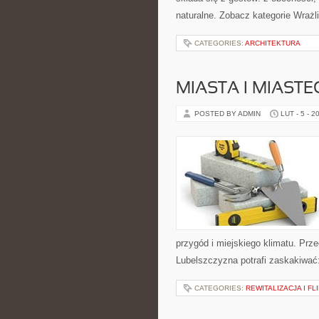
naturalne. Zobacz kategorie Wraż
CATEGORIES:
ARCHITEKTURA
MIASTA I MIAST
POSTED BY ADMIN
LUT - 5 - 2
przygód i miejskiego klimatu. Przec
Lubelszczyzna potrafi zaskakiwać
CATEGORIES:
REWITALIZACJA I F