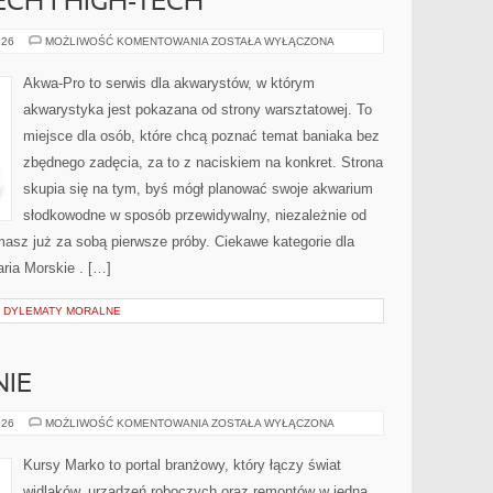
CH I HIGH-TECH
AKWARIA
026
MOŻLIWOŚĆ KOMENTOWANIA
ZOSTAŁA WYŁĄCZONA
LOW-
TECH
I
Akwa-Pro to serwis dla akwarystów, w którym
HIGH-
TECH
akwarystyka jest pokazana od strony warsztatowej. To
miejsce dla osób, które chcą poznać temat baniaka bez
zbędnego zadęcia, za to z naciskiem na konkret. Strona
skupia się na tym, byś mógł planować swoje akwarium
słodkowodne w sposób przewidywalny, niezależnie od
 masz już za sobą pierwsze próby. Ciekawe kategorie dla
ria Morskie . […]
I DYLEMATY MORALNE
NIE
ŁAZIENKI
026
MOŻLIWOŚĆ KOMENTOWANIA
ZOSTAŁA WYŁĄCZONA
I
KUCHNIE
Kursy Marko to portal branżowy, który łączy świat
widlaków, urządzeń roboczych oraz remontów w jedną,