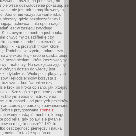
ieużywaną koszulę na poszewkę na
e pierwsze doświadczenia pokazują, że
 wcale nie jest tak skomplikowanych,
je. Jasne, nie wszystko warto robić
 obszary, gdzie bezpieczeństwo i
magają fachowca – ale spora część
dań jest w zasięgu zwykłego
. Kluczowym elementem jest nauka
im chwycimy za szlifierkę czy
warto poznać zasady bezpieczeństwa,
sługi i kilka prostych trików, które
acę. Podobnie w szyciu, stolarce czy
iu z elektroniką – drobna dawka teorii
onić przed błędami, które kosztowałyby
rwy i materiały. Na szczęście żyjemy
 których dostęp do wiedzy jest
iż kiedykolwiek. Wielu początkujących
zów i rękodzielników korzysta z
uktażowych, kursów online czy
dzie krok po kroku opisano, jak przejść
rojekt. Szczególnie pomocne potrafi
 w którym zebrano instrukcje na
mie trudności – od prostych projektów
ch amatorów po bardziej zaawansowane
. Dobrze przygotowana
strona z
rafi wtedy zastąpić mentora, którego
 pod ręką, gdy pojawi się pytanie
 pewno robię to dobrze?”. DIY to
ylko oszczędność pieniędzy i nauka
jętności. To także sposób na