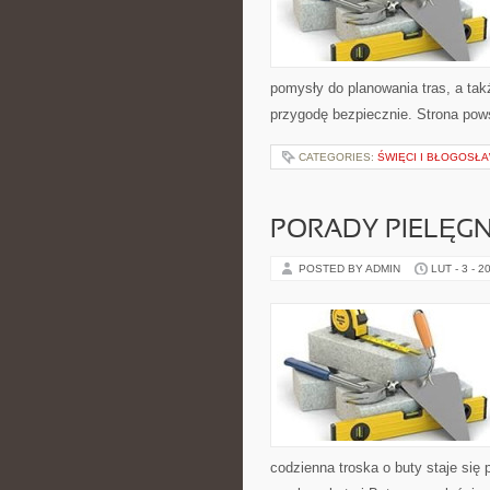
pomysły do planowania tras, a ta
przygodę bezpiecznie. Strona pows
CATEGORIES:
ŚWIĘCI I BŁOGOSŁA
PORADY PIELĘG
POSTED BY ADMIN
LUT - 3 - 2
codzienna troska o buty staje się 