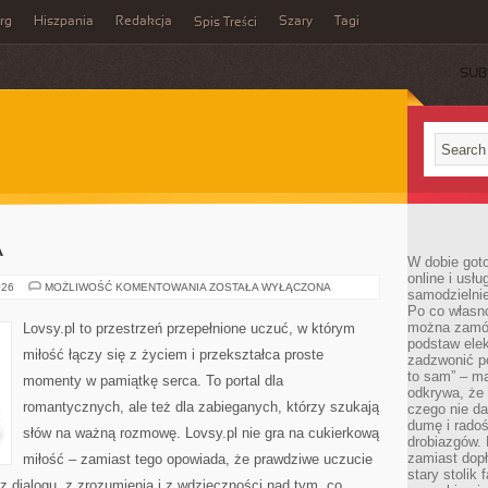
rg
Hiszpania
Redakcja
Szary
Tagi
Spis Treści
SUB
A
W dobie got
online i usł
STRATA
026
MOŻLIWOŚĆ KOMENTOWANIA
ZOSTAŁA WYŁĄCZONA
samodzielni
I
Po co własn
ŻAŁOBA
można zamów
Lovsy.pl to przestrzeń przepełnione uczuć, w którym
podstaw elek
miłość łączy się z życiem i przekształca proste
zadzwonić p
to sam” – ma
momenty w pamiątkę serca. To portal dla
odkrywa, że 
romantycznych, ale też dla zabieganych, którzy szukają
czego nie da
dumę i radoś
słów na ważną rozmowę. Lovsy.pl nie gra na cukierkową
drobiazgów.
zamiast dop
miłość – zamiast tego opowiada, że prawdziwe uczucie
stary stolik
 z dialogu, z zrozumienia i z wdzięczności nad tym, co