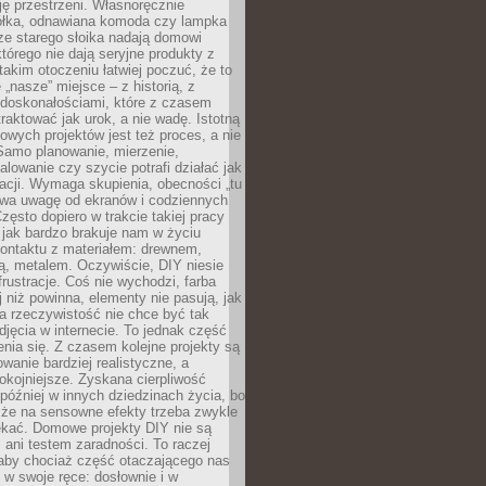
ję przestrzeni. Własnoręcznie
łka, odnawiana komoda czy lampka
ze starego słoika nadają domowi
którego nie dają seryjne produkty z
takim otoczeniu łatwiej poczuć, że to
 „nasze” miejsce – z historią, z
edoskonałościami, które z czasem
aktować jak urok, a nie wadę. Istotną
wych projektów jest też proces, a nie
 Samo planowanie, mierzenie,
alowanie czy szycie potrafi działać jak
acji. Wymaga skupienia, obecności „tu
rywa uwagę od ekranów i codziennych
zęsto dopiero w trakcie takiej pracy
jak bardzo brakuje nam w życiu
kontaktu z materiałem: drewnem,
bą, metalem. Oczywiście, DIY niesie
frustracje. Coś nie wychodzi, farba
j niż powinna, elementy nie pasują, jak
, a rzeczywistość nie chce być tak
zdjęcia w internecie. To jednak część
nia się. Z czasem kolejne projekty są
owanie bardziej realistyczne, a
okojniejsze. Zyskana cierpliwość
 później w innych dziedzinach życia, bo
 że na sensowne efekty trzeba zwykle
ekać. Domowe projekty DIY nie są
ani testem zaradności. To raczej
 aby chociaż część otaczającego nas
 w swoje ręce: dosłownie i w