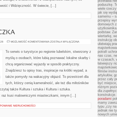
przerabia n
poduszkę. T
liwość i Wdzięczność. W świecie, […]
wiele rzeczy
jak się wyda
samemu – są
przepisy wy
domowych za
użytkownika
ECZKA
podstaw. Zan
wiertarkę, 
instrukcję ob
MIASTA
026
MOŻLIWOŚĆ KOMENTOWANIA
ZOSTAŁA WYŁĄCZONA
ułatwiają pr
I
MIASTECZKA
majsterkowan
To serwis o turystyce po regionie lubelskim, stworzony z
potrafi uchr
nas czas, ne
myślą o osobach, które lubią poznawać lokalne skarby i
w czasach, w
łatwiejszy n
chcą organizować wyjazdy w sposób praktyczny.
majsterkowic
Znajdziesz tu opisy tras, inspiracje na krótki wypad, a
filmów instr
artykułów, g
także pomysły na wakacyjny objazd. To przestrzeń dla
przez cały p
tych, którzy cenią kameralność, ale też dla miłośników
być miejsce,
różnym pozio
zytaj także Kultura i sztuka i Kultura i sztuka.
dla zupełny
konstrukcje
: raz kusi malowniczymi miasteczkami, innym […]
poradami
pot
mamy zawsze
LIPOWANIE NIERUCHOMOŚCI
typu „czy na
jednak nie t
nowych umie