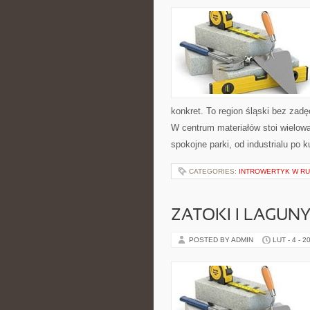
konkret. To region śląski bez zadę
W centrum materiałów stoi wielow
spokojne parki, od industrialu po k
CATEGORIES:
INTROWERTYK W RUC
ZATOKI I LAGUN
POSTED BY ADMIN
LUT - 4 - 2