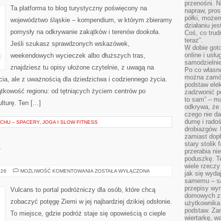
przenośni. N
Ta platforma to blog turystyczny poświęcony na
napraw, pros
półki, może
województwo śląskie – kompendium, w którym zbieramy
działaniu je
pomysły na odkrywanie zakątków i terenów dookoła.
Coś, co trud
teraz”.
Jeśli szukasz sprawdzonych wskazówek,
W dobie got
online i usł
weekendowych wycieczek albo dłuższych tras,
samodzielni
znajdziesz tu opisy ułożone czytelnie, z uwagą na
Po co własn
można zamów
cia, ale z uważnością dla dziedzictwa i codziennego życia.
podstaw elek
ątkowość regionu: od tętniących życiem centrów po
zadzwonić p
to sam” – ma
ulturę. Ten […]
odkrywa, że 
czego nie da
dumę i radoś
HU – SPACERY, JOGA I SLOW FITNESS
drobiazgów.
zamiast dop
stary stolik
przerabia n
Y
poduszkę. T
wiele rzeczy
ZATOKI
026
MOŻLIWOŚĆ KOMENTOWANIA
ZOSTAŁA WYŁĄCZONA
jak się wyda
I
samemu – są
LAGUNY
przepisy wy
Vulcans to portal podróżniczy dla osób, które chcą
domowych za
zobaczyć potęgę Ziemi w jej najbardziej dzikiej odsłonie.
użytkownika
podstaw. Zan
To miejsce, gdzie podróż staje się opowieścią o cieple
wiertarkę, 