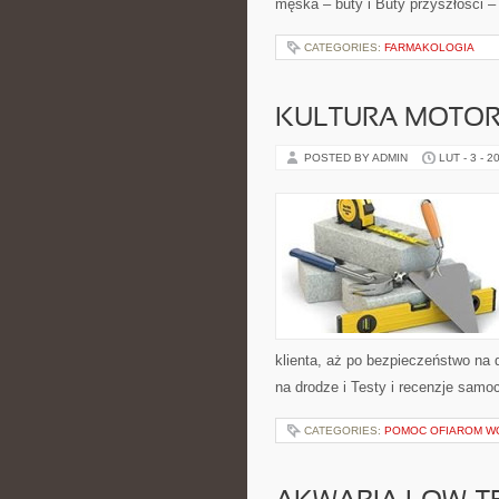
męska – buty i Buty przyszłości –
CATEGORIES:
FARMAKOLOGIA
KULTURA MOTOR
POSTED BY ADMIN
LUT - 3 - 2
klienta, aż po bezpieczeństwo na
na drodze i Testy i recenzje samoc
CATEGORIES:
POMOC OFIAROM WO