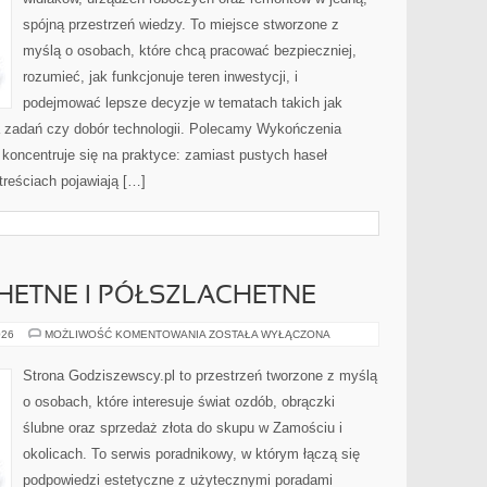
spójną przestrzeń wiedzy. To miejsce stworzone z
myślą o osobach, które chcą pracować bezpieczniej,
rozumieć, jak funkcjonuje teren inwestycji, i
podejmować lepsze decyzje w tematach takich jak
 zadań czy dobór technologii. Polecamy Wykończenia
a koncentruje się na praktyce: zamiast pustych haseł
reściach pojawiają […]
HETNE I PÓŁSZLACHETNE
KAMIENIE
026
MOŻLIWOŚĆ KOMENTOWANIA
ZOSTAŁA WYŁĄCZONA
SZLACHETNE
I
PÓŁSZLACHETNE
Strona Godziszewscy.pl to przestrzeń tworzone z myślą
o osobach, które interesuje świat ozdób, obrączki
ślubne oraz sprzedaż złota do skupu w Zamościu i
okolicach. To serwis poradnikowy, w którym łączą się
podpowiedzi estetyczne z użytecznymi poradami