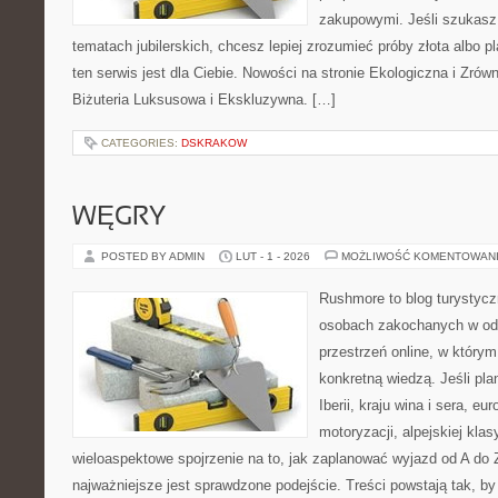
zakupowymi. Jeśli szukasz
tematach jubilerskich, chcesz lepiej zrozumieć próby złota albo p
ten serwis jest dla Ciebie. Nowości na stronie Ekologiczna i Zrów
Biżuteria Luksusowa i Ekskluzywna. […]
CATEGORIES:
DSKRAKOW
WĘGRY
POSTED BY ADMIN
LUT - 1 - 2026
MOŻLIWOŚĆ KOMENTOWAN
Rushmore to blog turystycz
osobach zakochanych w od
przestrzeń online, w którym 
konkretną wiedzą. Jeśli pl
Iberii, kraju wina i sera, eu
motoryzacji, alpejskiej kla
wieloaspektowe spojrzenie na to, jak zaplanować wyjazd od A do
najważniejsze jest sprawdzone podejście. Treści powstają tak,