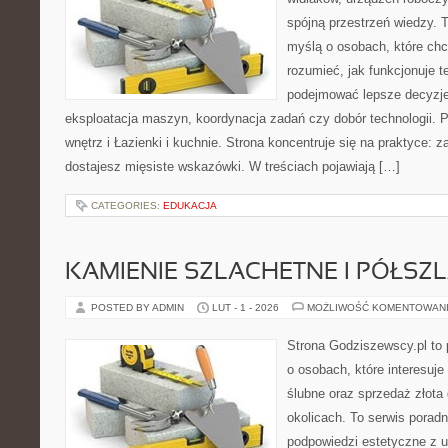
spójną przestrzeń wiedzy. 
myślą o osobach, które chc
rozumieć, jak funkcjonuje te
podejmować lepsze decyzje
eksploatacja maszyn, koordynacja zadań czy dobór technologii
wnętrz i Łazienki i kuchnie. Strona koncentruje się na praktyce: 
dostajesz mięsiste wskazówki. W treściach pojawiają […]
CATEGORIES:
EDUKACJA
KAMIENIE SZLACHETNE I PÓŁSZ
POSTED BY ADMIN
LUT - 1 - 2026
MOŻLIWOŚĆ KOMENTOWAN
Strona Godziszewscy.pl to 
o osobach, które interesuje
ślubne oraz sprzedaż złota
okolicach. To serwis poradn
podpowiedzi estetyczne z 