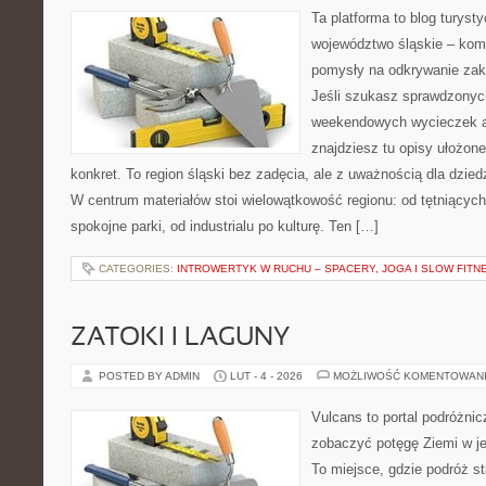
Ta platforma to blog turys
województwo śląskie – kom
pomysły na odkrywanie zak
Jeśli szukasz sprawdzony
weekendowych wycieczek al
znajdziesz tu opisy ułożone
konkret. To region śląski bez zadęcia, ale z uważnością dla dzied
W centrum materiałów stoi wielowątkowość regionu: od tętniącyc
spokojne parki, od industrialu po kulturę. Ten […]
CATEGORIES:
INTROWERTYK W RUCHU – SPACERY, JOGA I SLOW FITN
ZATOKI I LAGUNY
POSTED BY ADMIN
LUT - 4 - 2026
MOŻLIWOŚĆ KOMENTOWAN
Vulcans to portal podróżnic
zobaczyć potęgę Ziemi w jej
To miejsce, gdzie podróż st