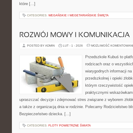
które […]
CATEGORIES:
WEGAŃSKIE I WEGETARIAŃSKIE ŚWIĘTA
ROZWÓJ MOWY I KOMUNIKACJA
POSTED BY ADMIN
LUT - 1 - 2026
MOŻLIWOŚĆ KOMENTOWAN
Przedszkole Kubuś to plat
rodzicach oraz o wszystkich
wiarygodnych informacji na
przedszkolnej i opieki żłobk
którym rzeczywistość opiek
praktycznymi wskazówkami.
upraszczać decyzje i zdejmować stres związane z wyborem żłobk
a także z organizacją dnia w rodzinie. Polecamy Rodzicielstwo blis
Bezpieczeństwo dziecka. […]
CATEGORIES:
FLOTY POWIETRZNE ŚWIATA