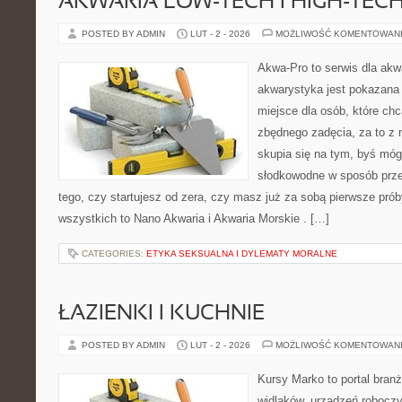
AKWARIA LOW-TECH I HIGH-TEC
POSTED BY ADMIN
LUT - 2 - 2026
MOŻLIWOŚĆ KOMENTOWAN
Akwa-Pro to serwis dla akw
akwarystyka jest pokazana 
miejsce dla osób, które ch
zbędnego zadęcia, za to z 
skupia się na tym, byś mó
słodkowodne w sposób prze
tego, czy startujesz od zera, czy masz już za sobą pierwsze prób
wszystkich to Nano Akwaria i Akwaria Morskie . […]
CATEGORIES:
ETYKA SEKSUALNA I DYLEMATY MORALNE
ŁAZIENKI I KUCHNIE
POSTED BY ADMIN
LUT - 2 - 2026
MOŻLIWOŚĆ KOMENTOWAN
Kursy Marko to portal branż
widlaków, urządzeń robocz