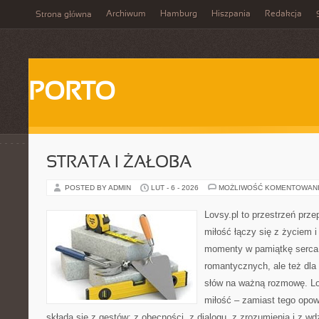
Archiwum
Hamburg
Hiszpania
Redakcja
Strona główna
PORTO
STRATA I ŻAŁOBA
POSTED BY ADMIN
LUT - 6 - 2026
MOŻLIWOŚĆ KOMENTOWAN
Lovsy.pl to przestrzeń prz
miłość łączy się z życiem i
momenty w pamiątkę serca. 
romantycznych, ale też dla
słów na ważną rozmowę. Lov
miłość – zamiast tego opow
składa się z gestów: z obecności, z dialogu, z zrozumienia i z w