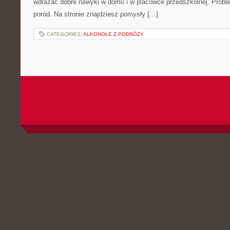
wdrażać dobre nawyki w domu i w placówce przedszkolnej. Prob
poród. Na stronie znajdziesz pomysły […]
CATEGORIES:
ALKOHOLE Z PODRÓŻY