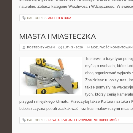
naturalne. Zobacz kategorie Wrażliwość i Wdzięczność. W świeci
CATEGORIES:
ARCHITEKTURA
MIASTA I MIASTECZKA
POSTED BY ADMIN
LUT - 5 - 2026
MOŻLIWOŚĆ KOMENTOWAN
To serwis o turystyce po re
myślą o osobach, które lub
chcą organizować wyjazdy 
Znajdziesz tu opisy tras, in
także pomysły na wakacyjny
tych, którzy cenią kameraln
przygód i miejskiego klimatu. Przeczytaj także Kultura i sztuka i K
Lubelszczyzna potrafi zaskakiwać: raz kusi malowniczymi miast
CATEGORIES:
REWITALIZACJA I FLIPOWANIE NIERUCHOMOŚCI