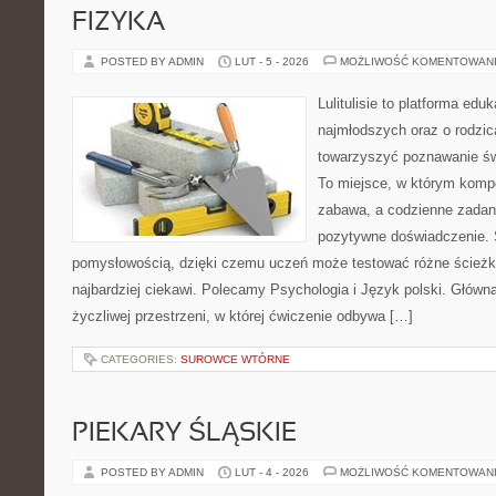
FIZYKA
POSTED BY ADMIN
LUT - 5 - 2026
MOŻLIWOŚĆ KOMENTOWAN
Lulitulisie to platforma ed
najmłodszych oraz o rodzic
towarzyszyć poznawanie św
To miejsce, w którym komp
zabawa, a codzienne zadani
pozytywne doświadczenie. S
pomysłowością, dzięki czemu uczeń może testować różne ścieżki 
najbardziej ciekawi. Polecamy Psychologia i Język polski. Główną
życzliwej przestrzeni, w której ćwiczenie odbywa […]
CATEGORIES:
SUROWCE WTÓRNE
PIEKARY ŚLĄSKIE
POSTED BY ADMIN
LUT - 4 - 2026
MOŻLIWOŚĆ KOMENTOWAN