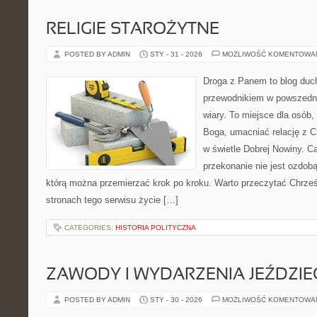
RELIGIE STAROŻYTNE
POSTED BY ADMIN
STY - 31 - 2026
MOŻLIWOŚĆ KOMENTOWA
Droga z Panem to blog duc
przewodnikiem w powszedni
wiary. To miejsce dla osób,
Boga, umacniać relację z 
w świetle Dobrej Nowiny. Ca
przekonanie nie jest ozdobą
którą można przemierzać krok po kroku. Warto przeczytać Chrześc
stronach tego serwisu życie […]
CATEGORIES:
HISTORIA POLITYCZNA
ZAWODY I WYDARZENIA JEŹDZIE
POSTED BY ADMIN
STY - 30 - 2026
MOŻLIWOŚĆ KOMENTOWA