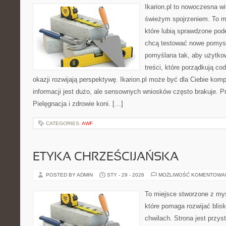
Ikarion.pl to nowoczesna wi
świeżym spojrzeniem. To m
które lubią sprawdzone pode
chcą testować nowe pomysł
pomyślana tak, aby użytkown
treści, które porządkują co
okazji rozwijają perspektywę. Ikarion.pl może być dla Ciebie ko
informacji jest dużo, ale sensownych wniosków często brakuje. Pr
Pielęgnacja i zdrowie koni. […]
CATEGORIES:
AWF
ETYKA CHRZEŚCIJAŃSKA
POSTED BY ADMIN
STY - 29 - 2026
MOŻLIWOŚĆ KOMENTOWA
To miejsce stworzone z my
które pomaga rozwijać bli
chwilach. Strona jest przys