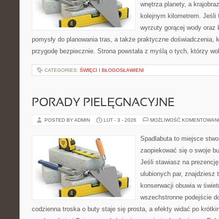
wnętrza planety, a krajobr
kolejnym kilometrem. Jeśli 
wyrzuty gorącej wody oraz 
pomysły do planowania tras, a także praktyczne doświadczenia, 
przygodę bezpiecznie. Strona powstała z myślą o tych, którzy wo
CATEGORIES:
ŚWIĘCI I BŁOGOSŁAWIENI
PORADY PIELĘGNACYJNE
POSTED BY ADMIN
LUT - 3 - 2026
MOŻLIWOŚĆ KOMENTOWAN
Spadlabuta to miejsce stwo
zaopiekować się o swoje b
Jeśli stawiasz na prezencję
ulubionych par, znajdziesz
konserwacji obuwia w świetn
wszechstronne podejście do
codzienna troska o buty staje się prosta, a efekty widać po krótk