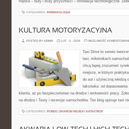
męska – buty i Buty przyszłości – innowacje technologiczne. Dob
CATEGORIES:
FARMAKOLOGIA
KULTURA MOTORYZACYJNA
POSTED BY ADMIN
LUT - 3 - 2026
MOŻLIWOŚĆ KOMENTOWAN
Taxi Drive to serwis tworz
taxi, miłośnikach samochod
chcą lepiej zrozumieć ryne
miejsce, w którym praktyka
do aut i użyteczną wiedzą 
taksówka: od dopasowania 
klienta, aż po bezpieczeństwo na drodze i rentowność pracy. Zo
na drodze i Testy i recenzje samochodów. Ten blog opisuje taxi ni
CATEGORIES:
POMOC OFIAROM WOJEN I KATASTROF