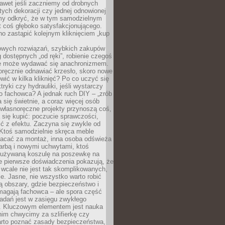
awet jeśli zaczniemy od drobnych
tych dekoracji czy jednej odnowionej
my odkryć, że w tym samodzielnym
st coś głęboko satysfakcjonującego.
no zastąpić kolejnym kliknięciem „kup
owych rozwiązań, szybkich zakupów
ug dostępnych „od ręki”, robienie czegoś
e może wydawać się anachronizmem.
oręcznie odnawiać krzesło, skoro nowe
ić w kilka kliknięć? Po co uczyć się
tryki czy hydrauliki, jeśli wystarczy
o fachowca? A jednak ruch DIY – „zrób
 się świetnie, a coraz więcej osób
własnoręczne projekty przynoszą coś,
 się kupić: poczucie sprawczości,
ć z efektu. Zaczyna się zwykle od
 Ktoś samodzielnie skręca meble
łacać za montaż, inna osoba odświeża
 farbą i nowymi uchwytami, ktoś
ieużywaną koszulę na poszewkę na
e pierwsze doświadczenia pokazują, że
 wcale nie jest tak skomplikowanych,
je. Jasne, nie wszystko warto robić
 obszary, gdzie bezpieczeństwo i
magają fachowca – ale spora część
dań jest w zasięgu zwykłego
. Kluczowym elementem jest nauka
im chwycimy za szlifierkę czy
warto poznać zasady bezpieczeństwa,