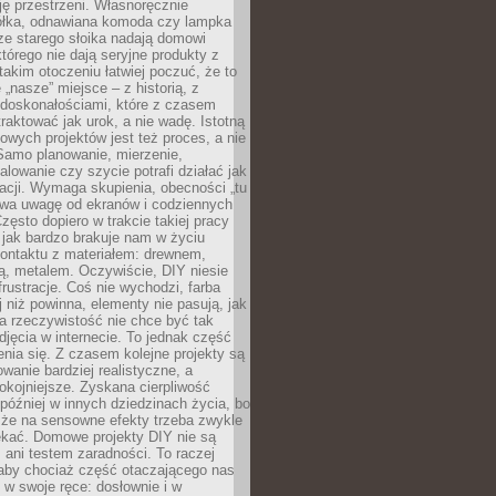
ję przestrzeni. Własnoręcznie
łka, odnawiana komoda czy lampka
ze starego słoika nadają domowi
którego nie dają seryjne produkty z
takim otoczeniu łatwiej poczuć, że to
 „nasze” miejsce – z historią, z
edoskonałościami, które z czasem
aktować jak urok, a nie wadę. Istotną
wych projektów jest też proces, a nie
 Samo planowanie, mierzenie,
alowanie czy szycie potrafi działać jak
acji. Wymaga skupienia, obecności „tu
rywa uwagę od ekranów i codziennych
zęsto dopiero w trakcie takiej pracy
jak bardzo brakuje nam w życiu
kontaktu z materiałem: drewnem,
bą, metalem. Oczywiście, DIY niesie
frustracje. Coś nie wychodzi, farba
j niż powinna, elementy nie pasują, jak
, a rzeczywistość nie chce być tak
zdjęcia w internecie. To jednak część
nia się. Z czasem kolejne projekty są
owanie bardziej realistyczne, a
okojniejsze. Zyskana cierpliwość
 później w innych dziedzinach życia, bo
 że na sensowne efekty trzeba zwykle
ekać. Domowe projekty DIY nie są
ani testem zaradności. To raczej
 aby chociaż część otaczającego nas
 w swoje ręce: dosłownie i w