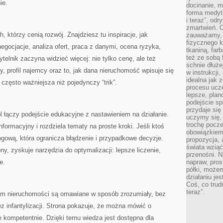
ie.
docinanie, m
forma medyt
i teraz”, od
zmartwień. C
, którzy cenią rozwój. Znajdziesz tu inspiracje, jak
zauważamy, 
fizycznego 
gocjacje, analiza ofert, praca z danymi, ocena ryzyka,
tkaniną, far
też ze sobą 
elnik zaczyna widzieć więcej: nie tylko cenę, ale też
schnie dłuże
ny, profil najemcy oraz to, jak dana nieruchomość wpisuje się
w instrukcji
idealna jak 
często ważniejsza niż pojedynczy “trik”.
procesu ucze
lepsze, plan
podejście sp
przydaje się
 łączy podejście edukacyjne z nastawieniem na działanie.
uczymy się,
trochę pocz
ormacyjny i rozdziela tematy na proste kroki. Jeśli ktoś
obowiązkiem 
gową, która ogranicza błądzenie i przypadkowe decyzje.
propozycja,
świata wziąć
ony, zyskuje narzędzia do optymalizacji: lepsze liczenie,
przenośni. N
e.
napraw, pros
półki, może
działaniu je
Coś, co trud
teraz”.
rym nieruchomości są omawiane w sposób zrozumiały, bez
ez infantylizacji. Strona pokazuje, że można mówić o
e kompetentnie. Dzięki temu wiedza jest dostępna dla