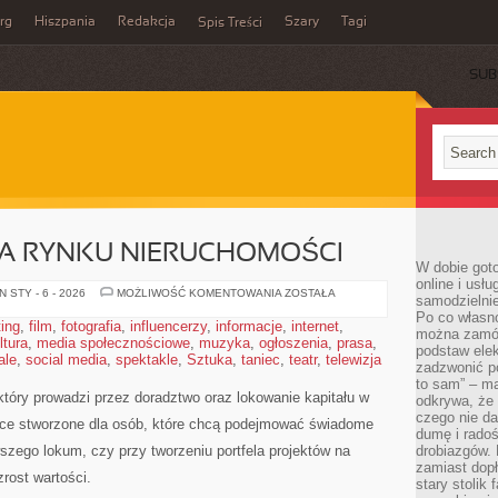
rg
Hiszpania
Redakcja
Szary
Tagi
Spis Treści
SUB
 RYNKU NIERUCHOMOŚCI
W dobie got
online i usł
SEZONOWOŚĆ
 STY - 6 - 2026
MOŻLIWOŚĆ KOMENTOWANIA
ZOSTAŁA
samodzielni
NA
Po co własn
RYNKU
ting
,
film
,
fotografia
,
influencerzy
,
informacje
,
internet
,
NIERUCHOMOŚCI
można zamów
ltura
,
media społecznościowe
,
muzyka
,
ogłoszenia
,
prasa
,
podstaw elek
ale
,
social media
,
spektakle
,
Sztuka
,
taniec
,
teatr
,
telewizja
zadzwonić p
to sam” – ma
tóry prowadzi przez doradztwo oraz lokowanie kapitału w
odkrywa, że 
czego nie da
sce stworzone dla osób, które chcą podejmować świadome
dumę i radoś
wszego lokum, czy przy tworzeniu portfela projektów na
drobiazgów.
zamiast dop
zrost wartości.
stary stolik