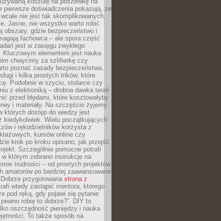
ieużywaną koszulę na poszewkę na
e pierwsze doświadczenia pokazują, że
 wcale nie jest tak skomplikowanych,
je. Jasne, nie wszystko warto robić
 obszary, gdzie bezpieczeństwo i
magają fachowca – ale spora część
dań jest w zasięgu zwykłego
. Kluczowym elementem jest nauka
im chwycimy za szlifierkę czy
warto poznać zasady bezpieczeństwa,
sługi i kilka prostych trików, które
acę. Podobnie w szyciu, stolarce czy
iu z elektroniką – drobna dawka teorii
onić przed błędami, które kosztowałyby
rwy i materiały. Na szczęście żyjemy
 których dostęp do wiedzy jest
iż kiedykolwiek. Wielu początkujących
zów i rękodzielników korzysta z
uktażowych, kursów online czy
dzie krok po kroku opisano, jak przejść
rojekt. Szczególnie pomocne potrafi
 w którym zebrano instrukcje na
mie trudności – od prostych projektów
ch amatorów po bardziej zaawansowane
. Dobrze przygotowana
strona z
rafi wtedy zastąpić mentora, którego
 pod ręką, gdy pojawi się pytanie
 pewno robię to dobrze?”. DIY to
ylko oszczędność pieniędzy i nauka
jętności. To także sposób na