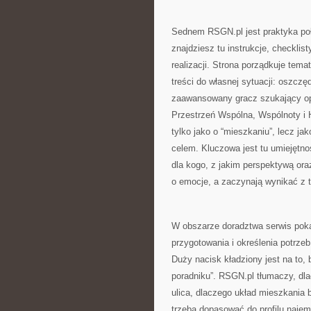
Sednem RSGN.pl jest praktyka poł
znajdziesz tu instrukcje, checkli
realizacji. Strona porządkuje tem
treści do własnej sytuacji: oszc
zaawansowany gracz szukający opt
Przestrzeń Wspólna, Wspólnoty i
tylko jako o “mieszkaniu”, lecz j
celem. Kluczowa jest tu umiejętno
dla kogo, z jakim perspektywą oraz
o emocje, a zaczynają wynikać z 
W obszarze doradztwa serwis poka
przygotowania i określenia potrzeb
Duży nacisk kładziony jest na to, 
poradniku”. RSGN.pl tłumaczy, dlac
ulica, dlaczego układ mieszkania
trzeba dopasować do profilu najem