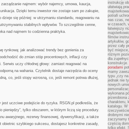
instrukcję ob
 zarządzanie najmem: wybór najemcy, umowa, kaucja,
ułatwiają pr
munikacja. Dzięki temu inwestor nie zostaje sam po zakupie,
majsterkowan
potrafi uchr
o dzieje się później: w utrzymaniu standardu, reagowaniu na
nas czas, ne
w czasach, w
 utrzymywaniu stabilnych wpływów. To szczególnie cenne,
łatwiejszy n
ieka nad najmem to codzienna praktyka.
majsterkowic
filmów instr
artykułów, g
przez cały p
ę rynkową: jak analizować trendy bez gonienia za
być miejsce,
różnym pozio
 podchodzić do zmian stóp procentowych, inflacji czy
dla zupełny
konstrukcje
i. Serwis uczy chłodnej głowy: zamiast reagować na
poradami
pot
ę odporną na wahania. Czytelnik dostaje narzędzia do oceny
mamy zawsze
typu „czy na
ną, co, jeśli stopy wzrosną, co, jeśli remont potrwa dłużej,
jednak nie t
nowych umie
personalizac
wykonana pó
przerobiona 
charakteru, 
ny jest uczciwe podejście do ryzyka. RSGN.pl podkreśla, że
katalogu. W 
 pieniędzy”, tylko obszarem, w którym liczą się procedury.
rzeczywiście
drobnymi ni
nu awaryjnego, rezerwy finansowej, dywersyfikacji, a także
zaczynamy tr
częścią domo
t obietnic szybkiego sukcesu, dostajesz konkretne zasady,
tylko efekt.