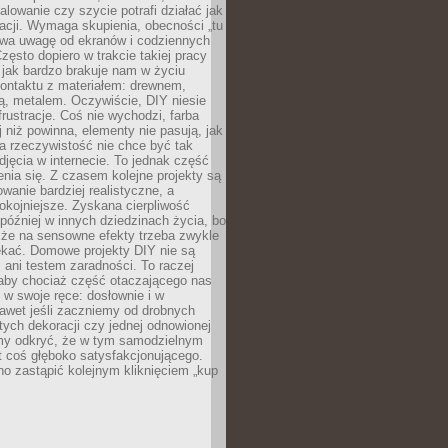
alowanie czy szycie potrafi działać jak
acji. Wymaga skupienia, obecności „tu
rywa uwagę od ekranów i codziennych
zęsto dopiero w trakcie takiej pracy
jak bardzo brakuje nam w życiu
kontaktu z materiałem: drewnem,
bą, metalem. Oczywiście, DIY niesie
frustracje. Coś nie wychodzi, farba
j niż powinna, elementy nie pasują, jak
, a rzeczywistość nie chce być tak
zdjęcia w internecie. To jednak część
nia się. Z czasem kolejne projekty są
owanie bardziej realistyczne, a
okojniejsze. Zyskana cierpliwość
 później w innych dziedzinach życia, bo
 że na sensowne efekty trzeba zwykle
ekać. Domowe projekty DIY nie są
ani testem zaradności. To raczej
 aby chociaż część otaczającego nas
 w swoje ręce: dosłownie i w
awet jeśli zaczniemy od drobnych
tych dekoracji czy jednej odnowionej
my odkryć, że w tym samodzielnym
st coś głęboko satysfakcjonującego.
no zastąpić kolejnym kliknięciem „kup