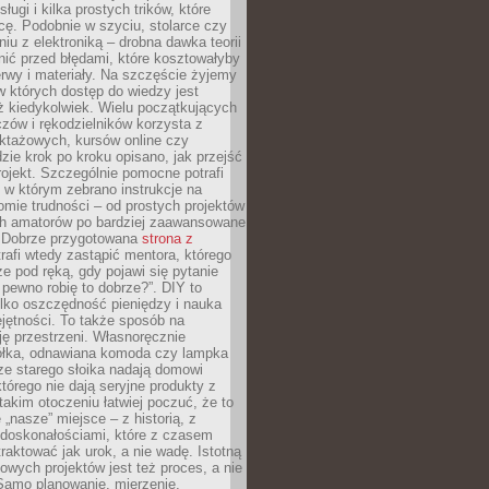
sługi i kilka prostych trików, które
acę. Podobnie w szyciu, stolarce czy
iu z elektroniką – drobna dawka teorii
onić przed błędami, które kosztowałyby
rwy i materiały. Na szczęście żyjemy
 których dostęp do wiedzy jest
iż kiedykolwiek. Wielu początkujących
zów i rękodzielników korzysta z
uktażowych, kursów online czy
dzie krok po kroku opisano, jak przejść
rojekt. Szczególnie pomocne potrafi
 w którym zebrano instrukcje na
mie trudności – od prostych projektów
ch amatorów po bardziej zaawansowane
. Dobrze przygotowana
strona z
rafi wtedy zastąpić mentora, którego
 pod ręką, gdy pojawi się pytanie
 pewno robię to dobrze?”. DIY to
ylko oszczędność pieniędzy i nauka
jętności. To także sposób na
ję przestrzeni. Własnoręcznie
łka, odnawiana komoda czy lampka
ze starego słoika nadają domowi
którego nie dają seryjne produkty z
takim otoczeniu łatwiej poczuć, że to
 „nasze” miejsce – z historią, z
edoskonałościami, które z czasem
aktować jak urok, a nie wadę. Istotną
wych projektów jest też proces, a nie
 Samo planowanie, mierzenie,