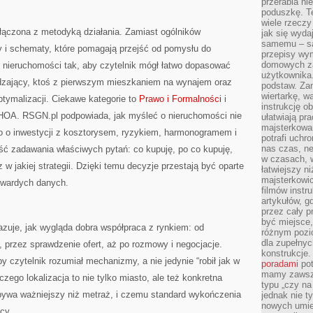
przerabia n
poduszkę. T
wiele rzeczy
ączona z metodyką działania. Zamiast ogólników
jak się wyda
samemu – są
sty i schematy, które pomagają przejść od pomysłu do
przepisy wy
domowych za
at nieruchomości tak, aby czytelnik mógł łatwo dopasować
użytkownika
zędzający, ktoś z pierwszym mieszkaniem na wynajem oraz
podstaw. Zan
wiertarkę, 
ymalizacji. Ciekawe kategorie to
Prawo i Formalności
i
instrukcję ob
 HOA. RSGN.pl podpowiada, jak myśleć o nieruchomości nie
ułatwiają pr
majsterkowan
ako o inwestycji z kosztorysem, ryzykiem, harmonogramem i
potrafi uchr
nas czas, ne
ść zadawania właściwych pytań: co kupuję, po co kupuję,
w czasach, w
 w jakiej strategii. Dzięki temu decyzje przestają być oparte
łatwiejszy n
majsterkowic
twardych danych.
filmów instr
artykułów, g
przez cały p
być miejsce,
zuje, jak wygląda dobra współpraca z rynkiem: od
różnym pozio
dla zupełny
, przez sprawdzenie ofert, aż po rozmowy i negocjacje.
konstrukcje
by czytelnik rozumiał mechanizmy, a nie jedynie “robił jak w
poradami
pot
mamy zawsze
zego lokalizacja to nie tylko miasto, ale też konkretna
typu „czy na
 bywa ważniejszy niż metraż, i czemu standard wykończenia
jednak nie t
nowych umie
cy.