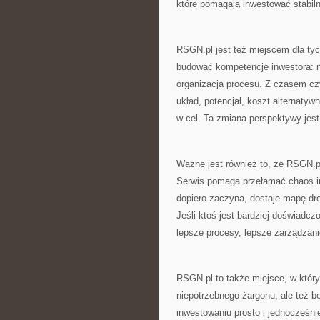
które pomagają inwestować stabiln
RSGN.pl jest też miejscem dla tych
budować kompetencje inwestora: ne
organizacja procesu. Z czasem czyt
układ, potencjał, koszt alternatyw
w cel. Ta zmiana perspektywy jest 
Ważne jest również to, że RSGN.pl
Serwis pomaga przełamać chaos inf
dopiero zaczyna, dostaje mapę dro
Jeśli ktoś jest bardziej doświadcz
lepsze procesy, lepsze zarządzani
RSGN.pl to także miejsce, w któ
niepotrzebnego żargonu, ale też b
inwestowaniu prosto i jednocześni