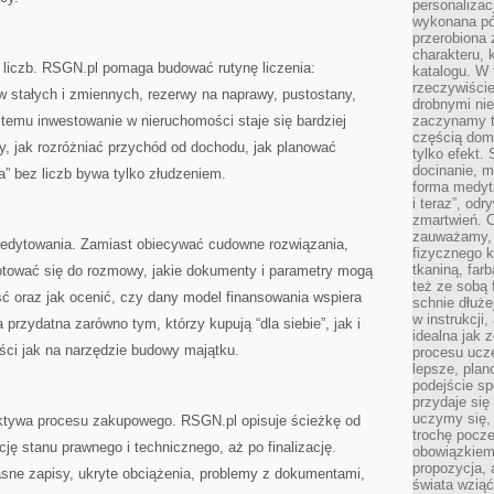
personalizac
wykonana pó
przerobiona 
charakteru, 
o liczb. RSGN.pl pomaga budować rutynę liczenia:
katalogu. W 
rzeczywiście
w stałych i zmiennych, rezerwy na naprawy, pustostany,
drobnymi ni
 temu inwestowanie w nieruchomości staje się bardziej
zaczynamy tr
częścią domo
y, jak rozróżniać przychód od dochodu, jak planować
tylko efekt.
docinanie, m
a” bez liczb bywa tylko złudzeniem.
forma medyt
i teraz”, od
zmartwień. C
zauważamy, 
redytowania. Zamiast obiecywać cudowne rozwiązania,
fizycznego 
tkaniną, far
gotować się do rozmowy, jakie dokumenty i parametry mogą
też ze sobą 
ść oraz jak ocenić, czy dany model finansowania wspiera
schnie dłuże
w instrukcji
a przydatna zarówno tym, którzy kupują “dla siebie”, jak i
idealna jak 
ci jak na narzędzie budowy majątku.
procesu ucze
lepsze, plan
podejście sp
przydaje się
uczymy się,
ektywa procesu zakupowego. RSGN.pl opisuje ścieżkę od
trochę pocz
cję stanu prawnego i technicznego, aż po finalizację.
obowiązkiem 
propozycja,
sne zapisy, ukryte obciążenia, problemy z dokumentami,
świata wziąć