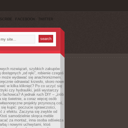
SCRIBE
FACEBOOK
TWITTER
owych rozwiązań, szybkich zakupów
ug dostępnych „od ręki”, robienie czegoś
e może wydawać się anachronizmem.
oręcznie odnawiać krzesło, skoro nowe
ić w kilka kliknięć? Po co uczyć się
tryki czy hydrauliki, jeśli wystarczy
o fachowca? A jednak ruch DIY – „zrób
 się świetnie, a coraz więcej osób
własnoręczne projekty przynoszą coś,
 się kupić: poczucie sprawczości,
ć z efektu. Zaczyna się zwykle od
 Ktoś samodzielnie skręca meble
łacać za montaż, inna osoba odświeża
 farbą i nowymi uchwytami, ktoś