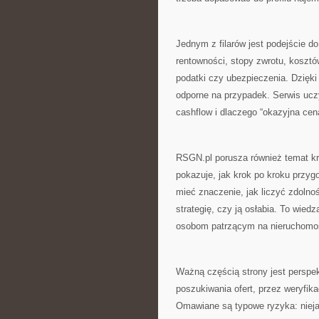
Jednym z filarów jest podejście d
rentowności, stopy zwrotu, kosztó
podatki czy ubezpieczenia. Dzięki
odporne na przypadek. Serwis ucz
cashflow i dlaczego “okazyjna cen
RSGN.pl porusza również temat k
pokazuje, jak krok po kroku przy
mieć znaczenie, jak liczyć zdolno
strategię, czy ją osłabia. To wiedz
osobom patrzącym na nieruchomoś
Ważną częścią strony jest persp
poszukiwania ofert, przez weryfika
Omawiane są typowe ryzyka: nieja