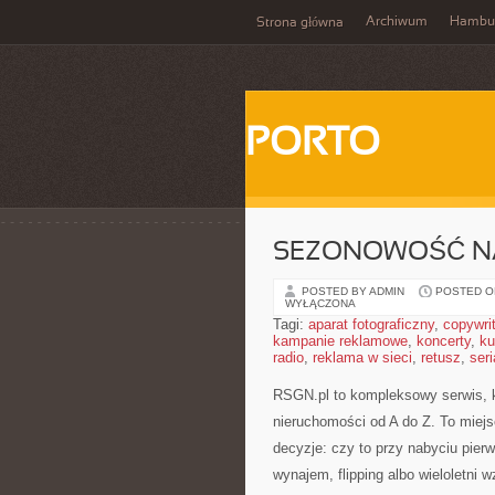
Archiwum
Hambu
Strona główna
PORTO
SEZONOWOŚĆ NA
POSTED BY ADMIN
POSTED ON
WYŁĄCZONA
Tagi:
aparat fotograficzny
,
copywri
kampanie reklamowe
,
koncerty
,
ku
radio
,
reklama w sieci
,
retusz
,
seri
RSGN.pl to kompleksowy serwis, k
nieruchomości od A do Z. To miej
decyzje: czy to przy nabyciu pier
wynajem, flipping albo wieloletni w