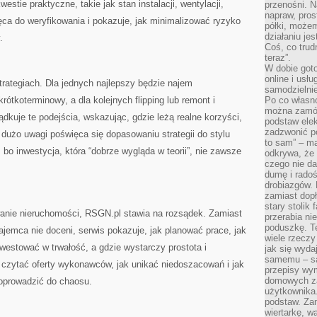
estie praktyczne, takie jak stan instalacji, wentylacji,
przenośni. N
napraw, pros
ca do weryfikowania i pokazuje, jak minimalizować ryzyko
półki, może
działaniu je
.
Coś, co trud
teraz”.
W dobie got
online i usł
rategiach. Dla jednych najlepszy będzie najem
samodzielni
rótkoterminowy, a dla kolejnych flipping lub remont i
Po co własn
można zamów
ądkuje te podejścia, wskazując, gdzie leżą realne korzyści,
podstaw elek
zadzwonić p
dużo uwagi poświęca się dopasowaniu strategii do stylu
to sam” – ma
, bo inwestycja, która “dobrze wygląda w teorii”, nie zawsze
odkrywa, że 
czego nie da
dumę i radoś
drobiazgów.
zamiast dop
stary stolik
owanie nieruchomości, RSGN.pl stawia na rozsądek. Zamiast
przerabia n
poduszkę. T
ajemca nie doceni, serwis pokazuje, jak planować prace, jak
wiele rzeczy
westować w trwałość, a gdzie wystarczy prostota i
jak się wyda
samemu – są
 czytać oferty wykonawców, jak unikać niedoszacowań i jak
przepisy wy
domowych za
doprowadzić do chaosu.
użytkownika
podstaw. Zan
wiertarkę, 