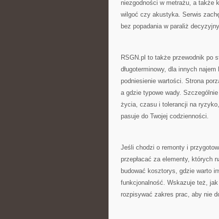
niezgodności w metrażu, a także kw
wilgoć czy akustyka. Serwis zachę
bez popadania w paraliż decyzyjny
RSGN.pl to także przewodnik po st
długoterminowy, dla innych najem k
podniesienie wartości. Strona porz
a gdzie typowe wady. Szczególnie 
życia, czasu i tolerancji na ryzyko
pasuje do Twojej codzienności.
Jeśli chodzi o remonty i przygot
przepłacać za elementy, których n
budować kosztorys, gdzie warto in
funkcjonalność. Wskazuje też, jak
rozpisywać zakres prac, aby nie 