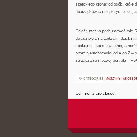
szerokiego grona: od osób, które 
uporządkować i ulepszyć to, co już
Całość można podsumować tak: RS
doradztwo z narzędziami działania
spokojnie i konsekwentnie, a nie “
przez nieruchomości od A do Z – o
zarządzanie i rozwój portfela – RS
CATEGORIES:
MASZYNY I AKCESO
Comments are closed.