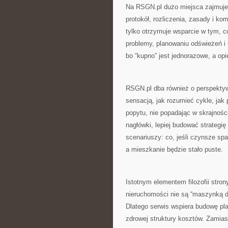
Na RSGN.pl dużo miejsca zajmuje
protokół, rozliczenia, zasady i ko
tylko otrzymuje wsparcie w tym, c
problemy, planowaniu odświeżeń i
bo “kupno” jest jednorazowe, a op
RSGN.pl dba również o perspektyw
sensacją, jak rozumieć cykle, jak
popytu, nie popadając w skrajnośc
nagłówki, lepiej budować strategi
scenariuszy: co, jeśli czynsze spad
a mieszkanie będzie stało puste.
Istotnym elementem filozofii stro
nieruchomości nie są “maszynką do
Dlatego serwis wspiera budowę pla
zdrowej struktury kosztów. Zamias